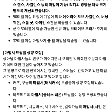
스 랜스, 사일런스 등의 마법이 지능(INT)의 영향을 더욱 크게
받도록 개선되었습니다.
50레벨 이상 요정이 계열에 따라
에어리어 오브 사일런스, 버닝
웨폰, 스톰 샷, 아이언 스킨
을 학습할 수 있습니다.
군주 50레벨에 학습 가능한 신규 마법
브레이브 오라
가 추가되
었습니다.
32레벨 이상 마법사가
풀 힐
마법을 학습할 수 있습니다.
[마법서 드랍률 상향 조정]
상아탑 마법사들의 연구가 이어지면서 오래전 잊혀졌던 주문과 마법
지식에 대한 관심이 높아지고 있습니다.
그 영향으로 아덴 전역에서는 강력한 몬스터들이 간직하고 있던 마법
서가 이전보다 자주 발견되고 있다고 합니다.
커츠, 구울의
마법서(버서커스)
드랍률이 상향 조정되었습니
다.
바포메트의
마법서(블레스 웨폰)
드랍률이 상향 조정되었습니
다.
바포메트, 서큐버스, 서큐버스 퀸, 일렉카둠의
마법서(서먼 몬