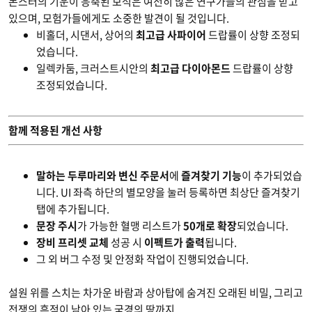
몬스터의 기운이 응축된 보석은 여전히 많은 연구가들의 관심을 받고
있으며, 모험가들에게도 소중한 발견이 될 것입니다.
비홀더, 시댄서, 상어의
최고급 사파이어
드랍률이 상향 조정되
었습니다.
일렉카둠, 크러스트시안의
최고급 다이아몬드
드랍률이 상향
조정되었습니다.
함께 적용된 개선 사항
말하는 두루마리와 변신 주문서
에
즐겨찾기 기능
이 추가되었습
니다. UI 좌측 하단의 별모양을 눌러 등록하면 최상단 즐겨찾기
탭에 추가됩니다.
문장 주시
가 가능한 혈맹 리스트가
50개로 확장
되었습니다.
장비 프리셋 교체
성공 시
이펙트가 출력
됩니다.
그 외 버그 수정 및 안정화 작업이 진행되었습니다.
설원 위를 스치는 차가운 바람과 상아탑에 숨겨진 오래된 비밀, 그리고
전쟁의 흔적이 남아 있는 국경의 땅까지.