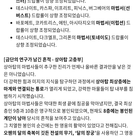
스터)
드랍률이 상향 조정되었습니다.
데스나이트, 카스파, 이프리트, 피닉스, 버그베어의
마법서(선
버스트)
드랍률이 상향 조정되었습니다.
바포메트, 코카트리스, 에틴, 아시타지오의
마법서(이럽션)
드
랍률이 상향 조정되었습니다.
데스나이트, 다크엘프, 그리폰의
마법서(토네이도)
드랍률이
상향 조정되었습니다.
[금단의 연구가 남긴 흔적 - 상아탑 고층부]
상아탑의 마법사들이 추구한 진리가 언제나 올바른 결과만을 낳은 것
은 아니었습니다.
더 강력한 힘과 미지의 지식을 탐구하던 과정에서
상아탑 최상층에는
마계와 연결되는 통로
가 열리게 되었고, 강력한 마물들이 탑 내부를 침
범하기 시작했습니다.
상아탑의 마법사들은 막대한 희생 끝에 침공을 막아냈지만, 결국 최상
층인 9층과 10층은 영구적으로 봉인되었으며, 현재도
8층에는 봉인된
계단이 남아
당시의 흔적을 보여주고 있습니다.
그 치열한 봉인의 순간에는 한 영웅의 활약이 있었다고 전해집니다.
오웬의 달의 축복이 깃든 전설의 무기, ‘달의 장궁’
을 사용하던 그 영웅