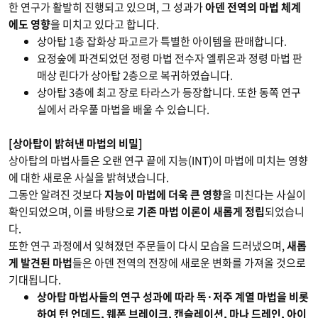
한 연구가 활발히 진행되고 있으며, 그 성과가
아덴 전역의 마법 체계
에도 영향
을 미치고 있다고 합니다.
상아탑 1층 잡화상 파고르가 특별한 아이템을 판매합니다.
요정숲에 파견되었던 정령 마법 전수자 엘뤼온과 정령 마법 판
매상 린다가 상아탑 2층으로 복귀하였습니다.
상아탑 3층에 최고 장로 타라스가 등장합니다. 또한 동쪽 연구
실에서 라우풀 마법을 배울 수 있습니다.
[상아탑이 밝혀낸 마법의 비밀]
상아탑의 마법사들은 오랜 연구 끝에 지능(INT)이 마법에 미치는 영향
에 대한 새로운 사실을 밝혀냈습니다.
그동안 알려진 것보다
지능이 마법에 더욱 큰 영향
을 미친다는 사실이
확인되었으며, 이를 바탕으로
기존 마법 이론이 새롭게 정립
되었습니
다.
또한 연구 과정에서 잊혀졌던 주문들이 다시 모습을 드러냈으며,
새롭
게 발견된 마법
들은 아덴 전역의 전장에 새로운 변화를 가져올 것으로
기대됩니다.
상아탑 마법사들의 연구 성과에 따라 독·저주 계열 마법을 비롯
하여 턴 언데드, 웨폰 브레이크, 캔슬레이션, 마나 드레인, 아이