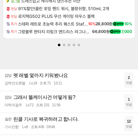
드레스입고 캐치캐치 댄스추는 이안
걸그룹
91%할인!클린 포밍 핸드 워시, 블랑쉬향, 510ml, 2개
핫딜
로지텍G502 PLUS 무선 게이밍 마우스 블랙
핫딜
스테퍼 레트로 초능력 추리 퀘스트 Staffer Retro A Supernatural Mystery Quest
10%
28,800원
10%
특가
그랑블루 판타지 리링크 엔드리스 라그나로크 Granblue Fantasy Relink Endless Ragnarok
66,800원
7,000
특가
펫 레벨 몇까지 키워봤나요
잡담
2
댓글
김택진오른팔
Lv.19
조회 71
13:11
그래서 똘케이사건 어떻게 됨?
잡담
1
댓글
마력의질주
Lv.72
조회 231
11:56
린클 기사로 복귀하려고 합니다.
질문
12
댓글
기사만함
Lv.6
조회 406
09:48