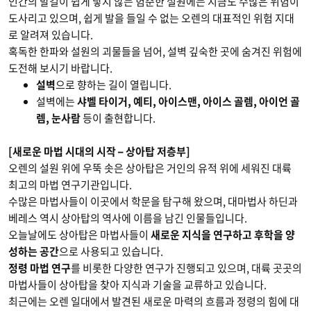
인간의 발길이 쉽게 닿지 않는 험준한 설원에는 지금도 수많은 위험이
도사리고 있으며, 쉽게 발을 들일 수 없는 오렌의 대표적인 위험 지대
로 알려져 있습니다.
혹독한 한파와 설원의 괴물들을 넘어, 설벽 깊숙한 곳에 숨겨진 위험에
도전해 보시기 바랍니다.
설벽
으로 향하는 길이 열립니다.
설벽에는
샤벨 타이거, 예티, 아이스맨, 아이스 골렘, 아이언 골
렘, 눈사람
등이 출현합니다.
[새로운 마법 시대의 시작 – 상아탑 저층부]
오렌의 설원 위에 우뚝 솟은 상아탑은 거인의 유적 위에 세워진 대륙
최고의 마법 연구기관입니다.
수많은 마법사들이 이곳에서 학문을 탐구해 왔으며, 대마법사 하딘과
베레스 역시 상아탑의 역사에 이름을 남긴 인물들입니다.
오늘날에도 상아탑은 마법사들이
새로운 지식을 연구하고 후학을 양
성하는 공간
으로 사용되고 있습니다.
정령 마법 연구
를 비롯한 다양한 연구가 진행되고 있으며, 대륙 곳곳의
마법사들이 상아탑을 찾아 지식과 기술을 교류하고 있습니다.
최근에는 오렌 일대에서 발견된 새로운 마력의 흐름과 정령의 힘에 대