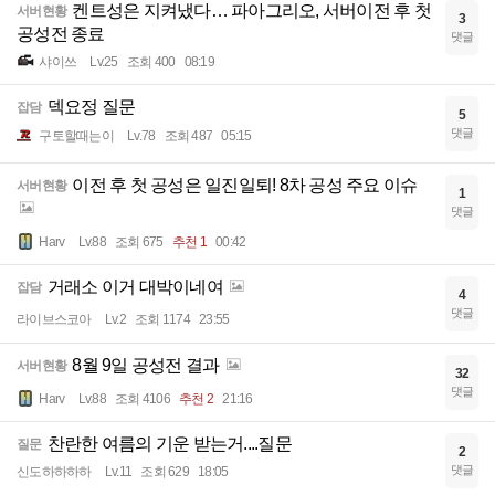
켄트성은 지켜냈다… 파아그리오, 서버이전 후 첫
서버현황
3
공성전 종료
댓글
샤이쓰
Lv.25
조회 400
08:19
덱요정 질문
잡담
5
댓글
구토할때는이
Lv.78
조회 487
05:15
이전 후 첫 공성은 일진일퇴! 8차 공성 주요 이슈
서버현황
1
댓글
Harv
Lv.88
조회 675
추천 1
00:42
거래소 이거 대박이네여
잡담
4
댓글
라이브스코아
Lv.2
조회 1174
23:55
8월 9일 공성전 결과
서버현황
32
댓글
Harv
Lv.88
조회 4106
추천 2
21:16
찬란한 여름의 기운 받는거....질문
질문
2
댓글
신도하하하하
Lv.11
조회 629
18:05