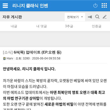
리니지 클래식
인벤
자유 게시판
전체보기
공
검
글
지
색
내글
내 댓글
3추글
인증글
on/off
쓰
기
[소식]
6/4(목) 업데이트 (EP.오렌 등)
Harv
조회:
3280
2026-06-04 09:55:58
안녕하세요. 리니지 클래식 입니다.
차가운 바람이 스치는 북방의 끝자락, 오랫동안 베일에 싸여 있던 오렌
이 마침내 모습을 드러냅니다.
이번 에피소드 업데이트에서는
아덴 최북단의 영토 오렌
과
대륙 최고
의 마법 연구기관 상아탑
이 개방됩니다.
또한 오랜 연구 끝에 밝혀진
새로운 마법의 비밀
이 아덴 전역에 변화를