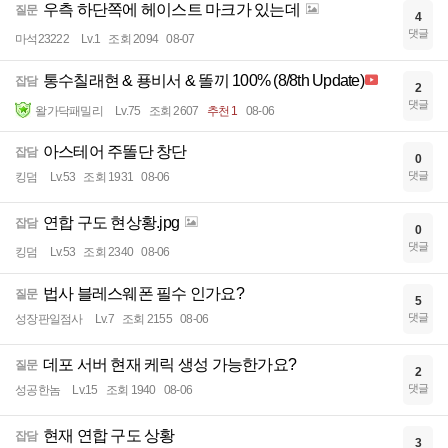
우측 하단쪽에 헤이스트 마크가 있는데
질문
4
댓글
마석23222
Lv.1
조회 2094
08-07
통수칠래현 & 푱비서 & 똘끼 100% (8/8th Update)
잡담
2
댓글
왈가닥패밀리
Lv.75
조회 2607
추천 1
08-06
아스테어 주똘단 창단
잡담
0
댓글
킹덤
Lv.53
조회 1931
08-06
연합 구도 현상황.jpg
잡담
0
댓글
킹덤
Lv.53
조회 2340
08-06
법사 블레스웨폰 필수 인가요?
질문
5
댓글
성장판일점사
Lv.7
조회 2155
08-06
데포 서버 현재 케릭 생성 가능한가요?
질문
2
댓글
성공한놈
Lv.15
조회 1940
08-06
현재 연합 구도 상황
잡담
3