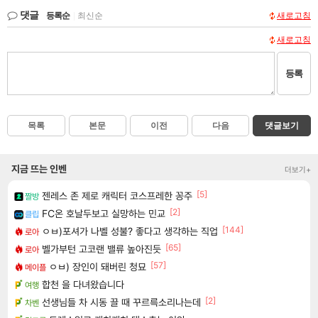
댓글
등록순
|
최신순
새로고침
새로고침
등록
목록
본문
이전
다음
댓글보기
지금 뜨는 인벤
더보기+
[5]
젠레스 존 제로 캐릭터 코스프레한 꽁주
짤방
[2]
FC온 호날두보고 실망하는 민교
클립
[144]
ㅇㅂ)포셔가 나벨 성불? 좋다고 생각하는 직업
로아
[65]
벨가부턴 고코랜 밸류 높아진듯
로아
[57]
ㅇㅂ) 장인이 돼버린 청묘
메이플
합천 을 다녀왔습니다
여행
[2]
선생님들 차 시동 끌 때 꾸르륵소리나는데
차벤