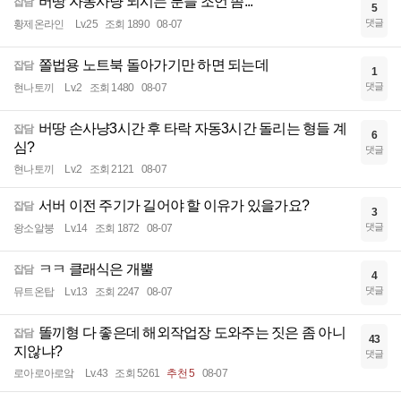
버땅 자동사냥 되시는 분들 조언 좀...
잡담
5
댓글
황제온라인
Lv.25
조회 1890
08-07
쫄법용 노트북 돌아가기만 하면 되는데
잡담
1
댓글
현나토끼
Lv.2
조회 1480
08-07
버땅 손사냥3시간 후 타락 자동3시간 돌리는 형들 계
잡담
6
심?
댓글
현나토끼
Lv.2
조회 2121
08-07
서버 이전 주기가 길어야 할 이유가 있을가요?
잡담
3
댓글
왕소알붕
Lv.14
조회 1872
08-07
ㅋㅋ 클래식은 개뿔
잡담
4
댓글
뮤트온탑
Lv.13
조회 2247
08-07
똘끼형 다 좋은데 해외작업장 도와주는 짓은 좀 아니
잡담
43
지않냐?
댓글
로아로아로앜
Lv.43
조회 5261
추천 5
08-07