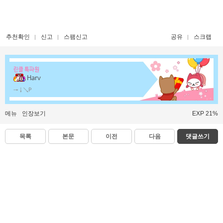
추천확인
신고
스팸신고
공유
스크랩
린클 특파원
Harv
→↓↘P
메뉴
인장보기
EXP 21%
목록
본문
이전
다음
댓글쓰기