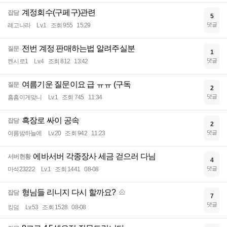
계정회수(구페구)관련
잡담
5
댓글
레고나라
Lv.1
조회 955
15:29
전번 계정 판매하는법 알려주실분
질문
1
댓글
켄시로1
Lv.4
조회 812
13:42
여름기운 질문이요 급 ㅠㅠ (구독
질문
2
댓글
흠흠이게맞니
Lv.1
조회 745
11:34
흑장로 싸이 공속
잡담
2
댓글
여름밤하늘에
Lv.20
조회 942
11:23
에바서버 각종장사 세금 걷으러 다님
서버현황
4
댓글
마석23222
Lv.1
조회 1441
08-08
형님들 리니지 다시 할까요?
잡담
7
댓글
킹덤
Lv.53
조회 1528
08-08