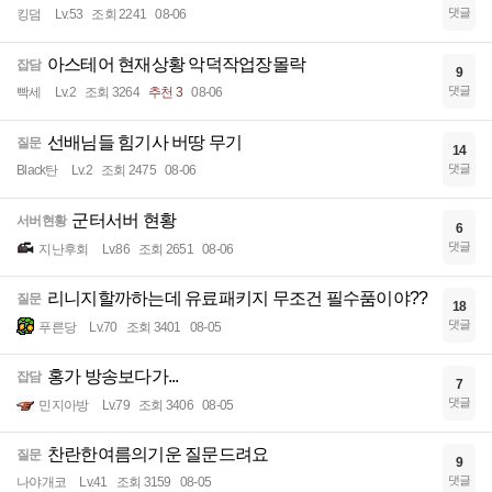
댓글
킹덤
Lv.53
조회 2241
08-06
아스테어 현재상황 악덕작업장몰락
잡담
9
댓글
빡세
Lv.2
조회 3264
추천 3
08-06
선배님들 힘기사 버땅 무기
질문
14
댓글
Black탄
Lv.2
조회 2475
08-06
군터서버 현황
서버현황
6
댓글
지난후회
Lv.86
조회 2651
08-06
리니지할까하는데 유료패키지 무조건 필수품이야??
질문
18
댓글
푸른당
Lv.70
조회 3401
08-05
홍가 방송보다가...
잡담
7
댓글
민지아방
Lv.79
조회 3406
08-05
찬란한여름의기운 질문드려요
질문
9
댓글
나야개코
Lv.41
조회 3159
08-05