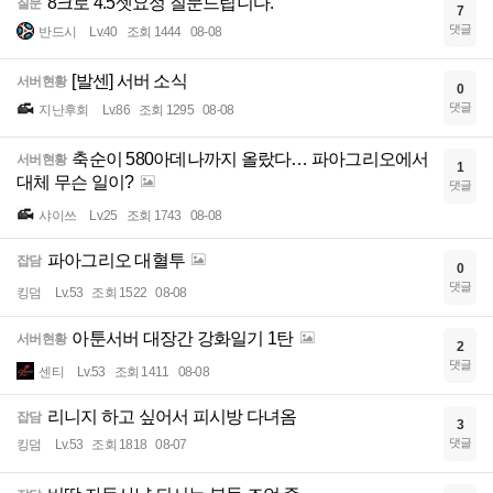
8크로 4.5셋요정 질문드립니다.
질문
7
댓글
반드시
Lv.40
조회 1444
08-08
[발센] 서버 소식
서버현황
0
댓글
지난후회
Lv.86
조회 1295
08-08
축순이 580아데나까지 올랐다… 파아그리오에서
서버현황
1
대체 무슨 일이?
댓글
샤이쓰
Lv.25
조회 1743
08-08
파아그리오 대혈투
잡담
0
댓글
킹덤
Lv.53
조회 1522
08-08
아툰서버 대장간 강화일기 1탄
서버현황
2
댓글
센티
Lv.53
조회 1411
08-08
리니지 하고 싶어서 피시방 다녀옴
잡담
3
댓글
킹덤
Lv.53
조회 1818
08-07