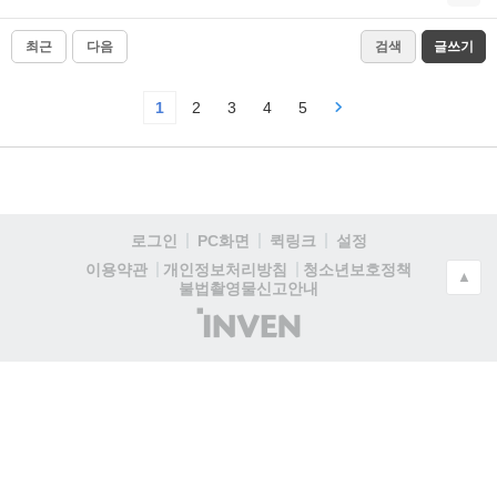
최근
다음
검색
글쓰기
1
2
3
4
5
로그인
PC화면
퀵링크
설정
청소년보호정책
이용약관
개인정보처리방침
▲
불법촬영물신고안내
(주)
인
벤