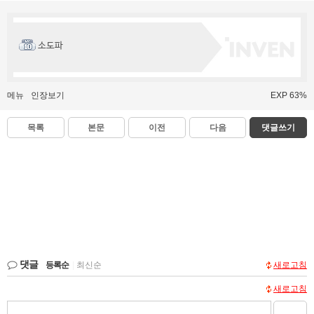
소도파
메뉴
인장보기
EXP 63%
목록
본문
이전
다음
댓글쓰기
댓글
등록순
|
최신순
새로고침
새로고침