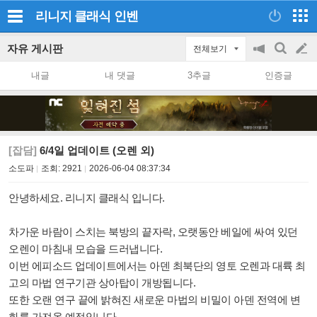
리니지 클래식
인벤
자유 게시판
전체보기
공
검
글
지
색
내글
내 댓글
3추글
인증글
on/off
쓰
기
[잡담]
6/4일 업데이트 (오렌 외)
소도파
조회:
2921
2026-06-04 08:37:34
안녕하세요. 리니지 클래식 입니다.
차가운 바람이 스치는 북방의 끝자락, 오랫동안 베일에 싸여 있던
오렌이 마침내 모습을 드러냅니다.
이번 에피소드 업데이트에서는 아덴 최북단의 영토 오렌과 대륙 최
고의 마법 연구기관 상아탑이 개방됩니다.
또한 오랜 연구 끝에 밝혀진 새로운 마법의 비밀이 아덴 전역에 변
화를 가져올 예정입니다.