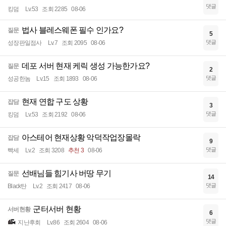
댓글
킹덤
Lv.53
조회 2285
08-06
법사 블레스웨폰 필수 인가요?
질문
5
댓글
성장판일점사
Lv.7
조회 2095
08-06
데포 서버 현재 케릭 생성 가능한가요?
질문
2
댓글
성공한놈
Lv.15
조회 1893
08-06
현재 연합 구도 상황
잡담
3
댓글
킹덤
Lv.53
조회 2192
08-06
아스테어 현재상황 악덕작업장몰락
잡담
9
댓글
빡세
Lv.2
조회 3208
추천 3
08-06
선배님들 힘기사 버땅 무기
질문
14
댓글
Black탄
Lv.2
조회 2417
08-06
군터서버 현황
서버현황
6
댓글
지난후회
Lv.86
조회 2604
08-06