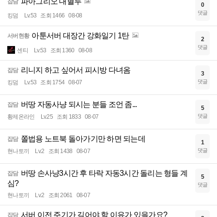
파아그리오 대혈투
잡담
0
댓글
킹덤
Lv.53
조회 1466
08-08
아툰서버 대장간 강화일기 1탄
서버현황
2
댓글
센티
Lv.53
조회 1360
08-08
리니지 하고 싶어서 피시방 다녀옴
잡담
3
댓글
킹덤
Lv.53
조회 1754
08-07
버땅 자동사냥 되시는 분들 조언 좀...
잡담
5
댓글
황제온라인
Lv.25
조회 1833
08-07
쫄법용 노트북 돌아가기만 하면 되는데
잡담
1
댓글
현나토끼
Lv.2
조회 1438
08-07
버땅 손사냥3시간 후 타락 자동3시간 돌리는 형들 계
잡담
5
심?
댓글
현나토끼
Lv.2
조회 2061
08-07
서버 이전 주기가 길어야 할 이유가 있을가요?
잡담