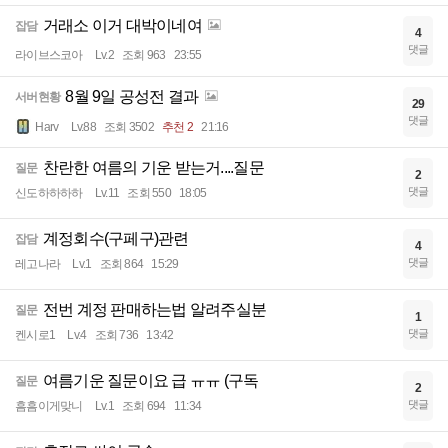
거래소 이거 대박이네여
잡담
4
댓글
라이브스코아
Lv.2
조회 963
23:55
8월 9일 공성전 결과
서버현황
29
댓글
Harv
Lv.88
조회 3502
추천 2
21:16
찬란한 여름의 기운 받는거....질문
질문
2
댓글
신도하하하하
Lv.11
조회 550
18:05
계정회수(구페구)관련
잡담
4
댓글
레고나라
Lv.1
조회 864
15:29
전번 계정 판매하는법 알려주실분
질문
1
댓글
켄시로1
Lv.4
조회 736
13:42
여름기운 질문이요 급 ㅠㅠ (구독
질문
2
댓글
흠흠이게맞니
Lv.1
조회 694
11:34