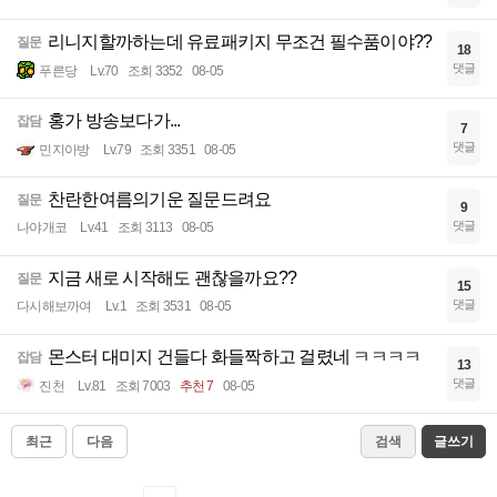
리니지할까하는데 유료패키지 무조건 필수품이야??
질문
18
댓글
푸른당
Lv.70
조회 3352
08-05
홍가 방송보다가...
잡담
7
댓글
민지아방
Lv.79
조회 3351
08-05
찬란한여름의기운 질문드려요
질문
9
댓글
나야개코
Lv.41
조회 3113
08-05
지금 새로 시작해도 괜찮을까요??
질문
15
댓글
다시해보까여
Lv.1
조회 3531
08-05
몬스터 대미지 건들다 화들짝하고 걸렸네 ㅋㅋㅋㅋ
잡담
13
댓글
진천
Lv.81
조회 7003
추천 7
08-05
최근
다음
검색
글쓰기