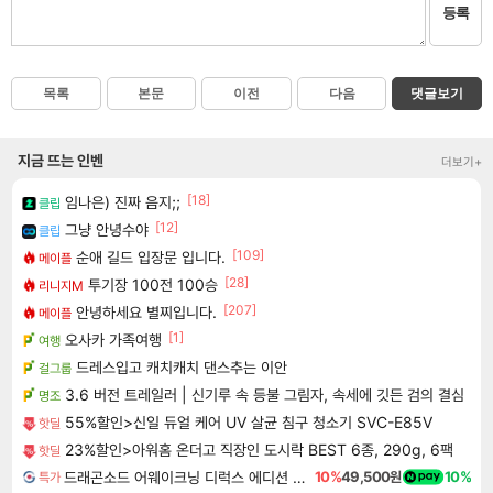
등록
목록
본문
이전
다음
댓글보기
지금 뜨는 인벤
더보기+
[18]
임나은) 진짜 음지;;
클립
[12]
그냥 안녕수야
클립
[109]
순애 길드 입장문 입니다.
메이플
[28]
투기장 100전 100승
리니지M
[207]
안녕하세요 별찌입니다.
메이플
[1]
오사카 가족여행
여행
드레스입고 캐치캐치 댄스추는 이안
걸그룹
3.6 버전 트레일러 | 신기루 속 등불 그림자, 속세에 깃든 검의 결심
명조
55%할인>신일 듀얼 케어 UV 살균 침구 청소기 SVC-E85V
핫딜
23%할인>아워홈 온더고 직장인 도시락 BEST 6종, 290g, 6팩
핫딜
드래곤소드 어웨이크닝 디럭스 에디션 DragonSword Awakening Deluxe Edition
10%
49,500원
10%
특가