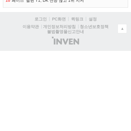
10
'페이즈' 날뛴 T1, DK 연승 끊고 1위 지켜
로그인
PC화면
퀵링크
설정
청소년보호정책
이용약관
개인정보처리방침
▲
불법촬영물신고안내
(주)
인
벤