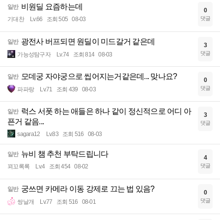
비원딜 요즘하는데
일반
0
댓글
기대찬
Lv.66
조회 505
08-03
광전사 버프되면 원딜이 미드갈거 같은데
일반
3
댓글
가능성탐구자
Lv.74
조회 814
08-03
모데궁 자야궁으로 씹어지는거같은데... 맞나요?
일반
0
댓글
파파랑
Lv.71
조회 439
08-03
럭스 서폿 하는 애들은 하나 같이 정신적으로 어디 아
일반
3
픈거 같음...
댓글
sagara12
Lv.83
조회 516
08-03
뉴비 챔 추천 부탁드립니다
일반
4
댓글
꾀꼬록록
Lv.4
조회 454
08-02
궁쓰면 카메라 이동 강제로 끄는 법 있음?
일반
0
댓글
쌍날개
Lv.77
조회 516
08-01