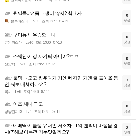
원딜들.. 요즘 고생이 많지? 힘내자
일반
0
댓글
분수마스터
Lv.65
조회 1377
07-14
구마유시 우승했구나
일반
0
댓글
퓨레파스타
Lv.40
조회 1336
07-13
스웨인이 걍 사기픽 아니야?ㅋㅋ
일반
0
댓글
신상혁
Lv.80
조회 1562
07-12
풀템 나오고 싸우다가 가엔 빠지면 가엔 쿨 돌아올 동
일반
3
안 뭐로 대체하나요?
댓글
복시
Lv.6
조회 1436
07-11
이즈 세나 구도
일반
0
댓글
냥냥펀치13
Lv.1
조회 1275
07-11
에메딱이 솔랭 유저인 저조차 T1의 밴픽이 바텀을 경
일반
2
시(?)해보이는건 기분탓일까요?
댓글