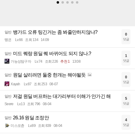
뱅가드 오류 팅긴거는 좀 봐줄만하지않냐?
일반
0
댓글
뗑귄
Lv.66
조회 134
14:09
미드 퀘랑 원딜 퀘 바뀌어도 되지 않나.?
일반
1
댓글
가능성탐구자
Lv.74
조회 226
추천 1
13:08
원딜 살리려면 둘중 한개는 해야될듯
일반
0
댓글
Xayah
Lv.87
조회 253
08-07
저걸 원딜 버프하는 대가리부터 이해가 안가긴 해
일반
5
댓글
Seere
Lv.13
조회 796
08-04
26.16 원딜 조정안
일반
4
댓글
미스포츈
Lv.89
조회 839
08-04