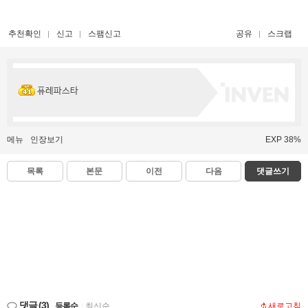
추천확인
신고
스팸신고
공유
스크랩
퓨레파스타
메뉴
인장보기
EXP 38%
목록
본문
이전
다음
댓글쓰기
댓글
(3)
등록순
|
최신순
새로고침