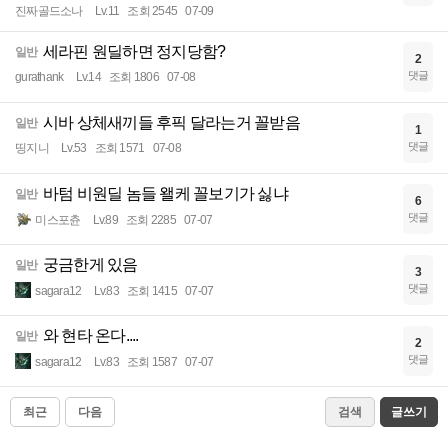
진짜골드소나
Lv.11
조회 2545
07-09
세라핀 원딜하면 정지당함?
일반
2
댓글
gurathank
Lv.14
조회 1806
07-08
시바 상체새끼들 후픽 달라는거 꼴받음
일반
1
댓글
띵지니
Lv.53
조회 1571
07-08
바텀 비원딜 놈들 왤케 꼴보기가 싫냐
일반
6
댓글
미스포츈
Lv.89
조회 2285
07-07
궁금한게 있음
일반
3
댓글
sagara12
Lv.83
조회 1415
07-07
와 현타 온다....
일반
2
댓글
sagara12
Lv.83
조회 1587
07-07
최근
다음
검색
글쓰기