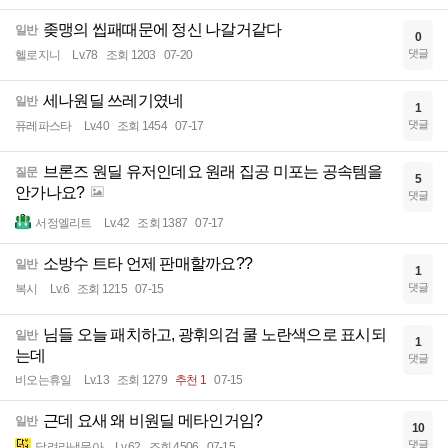
좆맹의 씹패때문에 정신 나갈거같다
일반
0
댓글
헬로지니
Lv.78
조회 1203
07-20
세나원딜 쓰레기였네
일반
1
댓글
퓨레파스타
Lv.40
조회 1454
07-17
브론즈 원딜 유저인데요 원래 집공 미포는 공속템을
질문
5
안가나요?
댓글
서정엘리트
Lv.42
조회 1387
07-17
소방수 트타 언제 판매할까요??
일반
1
댓글
복시
Lv.6
조회 1215
07-15
님들 오늘 패치하고, 광휘의검 쿨 노란색으로 표시되
일반
1
는데
댓글
비오는휴일
Lv.13
조회 1279
추천 1
07-15
근데 요새 왜 비원딜 메타인거임?
일반
10
댓글
달려라냇물아
Lv.62
조회 4506
07-15