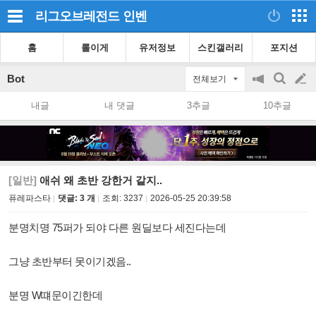
리그오브레전드
인벤
홈
롤이게
유저정보
스킨갤러리
포지션
Bot
전체보기
공
검
글
지
색
내글
내 댓글
3추글
10추글
on/off
쓰
기
[일반]
애쉬 왜 초반 강한거 같지..
퓨레파스타
댓글: 3 개
조회:
3237
2026-05-25 20:39:58
분명치명 75퍼가 되야 다른 원딜보다 세진다는데
그냥 초반부터 못이기겠음..
분명 W떄문이긴한데