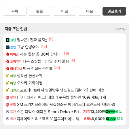
목록
본문
이전
다음
댓글보기
지금 뜨는 인벤
더보기+
[9]
임나은) 진짜 음지;;
클립
[10]
그냥 안녕수야
클립
[116]
제논 윗잠 공 36퍼 팝니다
메이플
[5]
디몬 스킬들 디테일 수치 풀림
오버워치
[26]
방금 직접찍은건데
리니지M
설악산 울산바위
여행
오사카 가족여행
여행
포트나이트에서 명일방주 엔드필드 [펠리카] 판매 예정
섭컬겜
[국내 최저가 링크] 애슐리 볶음밥 올인원 10종 세트, 1개
핫딜
3M 스카치브라이트 욕실청소용 베이킹소다 크린스틱 시트타입 소형 80매(40매x2개)
핫딜
스콘 디럭스 에디션 Scorn Deluxe Edition
75%
13,250원
6%
특가
디제이맥스 리스펙트 V 블루아카이브 팩 DJMAX RESPECT V Blue Archive Pack DLC
65%
6,930원
12%
특가