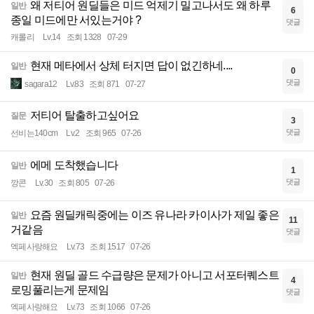
왜 저티어 원딜들은 미드 억제기 밀고나서도 왜 하루
일반
6
종일 미드에만 서있는거야 ?
댓글
캐롤리
Lv.14
조회 1328
07-29
현재 메타에서 상체 터지면 답이 없긴하네....
일반
0
댓글
sagara12
Lv.83
조회 871
07-27
저티어 탈출하고싶어요
질문
3
댓글
선비는140cm
Lv.2
조회 965
07-26
에메 도착했습니다
일반
1
댓글
깡콘
Lv.30
조회 805
07-26
요즘 원딜캐릭중에는 이즈 유나라 카이사가 제일 좋은
일반
11
거같음
댓글
엑페사랑해요
Lv.73
조회 1517
07-26
현재 원딜 골드 수급량은 문제가 아니고 서포터퀘스트
일반
4
로밍풀리는게 문제임
댓글
엑페사랑해요
Lv.73
조회 1066
07-26