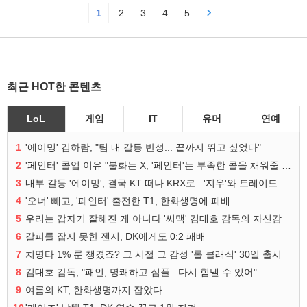
1
2
3
4
5
최근 HOT한 콘텐츠
LoL
게임
IT
유머
연예
1
'에이밍' 김하람, "팀 내 갈등 반성... 끝까지 뛰고 싶었다"
2
'페인터' 콜업 이유 "불화는 X, '페인터'는 부족한 콜을 채워줄 선수"
3
내부 갈등 '에이밍', 결국 KT 떠나 KRX로...'지우'와 트레이드
4
'오너' 빼고, '페인터' 출전한 T1, 한화생명에 패배
5
우리는 갑자기 잘해진 게 아니다 '씨맥' 김대호 감독의 자신감
6
갈피를 잡지 못한 젠지, DK에게도 0:2 패배
7
치명타 1% 룬 챙겼죠? 그 시절 그 감성 '롤 클래식' 30일 출시
8
김대호 감독, "패인, 명쾌하고 심플...다시 힘낼 수 있어"
9
여름의 KT, 한화생명까지 잡았다