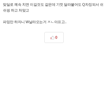
맞딜로 꼐속 치면 이길것도 같은데 기껏 달라붙어도 Q차징되서 쉬
쉬슁 하고 처맞고
파밍만 하자니 W날라오는거 ㅈㄴ아프고..
0