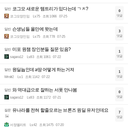
코그모 새로운 템트리가 있다는데 ㄱㅊ?
일반
0
댓글
코그모장인임
Lv.75
조회 1066
07-25
슨생님들 올만에 왓는데
일반
3
댓글
코그모장인임
Lv.75
조회 778
07-25
미포 원챔 장인분들 질문 있음?
일반
1
댓글
sagara12
Lv.83
조회 1061
07-22
원딜늅인데 a땅 어떻게 하는거져
일반
1
댓글
Wnstr2
Lv.1
조회 1142
07-22
와 역대급으로 잘하는 서폿 만나봄
일반
0
댓글
sagara12
Lv.83
조회 1172
07-21
유나라를 전혀 할줄모르는 브론즈 원딜 유저인데요
질문
7
댓글
서정엘리트
Lv.42
조회 1475
07-20