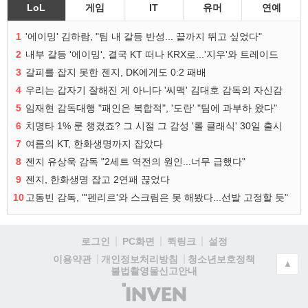
LoL
게임
IT
유머
연예
1
'에이밍' 김하람, "팀 내 갈등 반성... 끝까지 뛰고 싶었다"
2
내부 갈등 '에이밍', 결국 KT 떠나 KRX로...'지우'와 트레이드
3
갈피를 잡지 못한 젠지, DK에게도 0:2 패배
4
우리는 갑자기 잘해진 게 아니다 '씨맥' 김대호 감독의 자신감
5
임재현 감독대행 "패인은 복합적", '도란' "팀에 과부하 왔다"
6
치명타 1% 룬 챙겼죠? 그 시절 그 감성 '롤 클래식' 30일 출시
7
여름의 KT, 한화생명까지 잡았다
8
젠지 유상욱 감독 "2세트 역전의 원인...너무 급했다"
9
젠지, 한화생명 잡고 2연패 끊었다
10
고동빈 감독, "'펜리르'와 스크림은 못 해봤다...선발 고정할 듯"
로그인
PC화면
퀵링크
설정
청소년보호정책
이용약관
개인정보처리방침
▲
불법촬영물신고안내
(주)
인