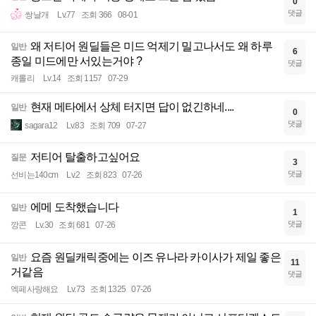
0
댓글
쌍날개
Lv.77
조회 366
08-01
왜 저티어 원딜들은 미드 억제기 밀고나서도 왜 하루
일반
6
종일 미드에만 서있는거야 ?
댓글
캐롤리
Lv.14
조회 1157
07-29
현재 메타에서 상체 터지면 답이 없긴하네....
일반
0
댓글
sagara12
Lv.83
조회 709
07-27
저티어 탈출하고싶어요
질문
3
댓글
선비는140cm
Lv.2
조회 823
07-26
에메 도착했습니다
일반
1
댓글
깡콘
Lv.30
조회 681
07-26
요즘 원딜캐릭중에는 이즈 유나라 카이사가 제일 좋은
일반
11
거같음
댓글
엑페사랑해요
Lv.73
조회 1325
07-26