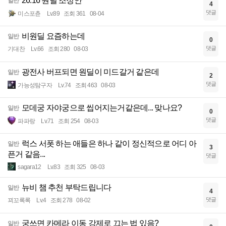
26.16 원딜 조정안
일반
4
댓글
미스포츈
Lv.89
조회 361
08-04
비원딜 요즘하는데
일반
0
댓글
기대찬
Lv.66
조회 280
08-03
광전사 버프되면 원딜이 미드갈거 같은데
일반
2
댓글
가능성탐구자
Lv.74
조회 463
08-03
모데궁 자야궁으로 씹어지는거같은데... 맞나요?
일반
0
댓글
파파랑
Lv.71
조회 254
08-03
럭스 서폿 하는 애들은 하나 같이 정신적으로 어디 아
일반
3
픈거 같음...
댓글
sagara12
Lv.83
조회 325
08-03
뉴비 챔 추천 부탁드립니다
일반
4
댓글
꾀꼬록록
Lv.4
조회 278
08-02
궁쓰면 카메라 이동 강제로 끄는 법 있음?
일반