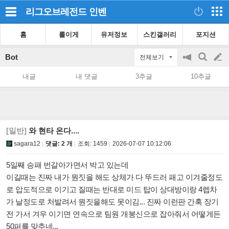
리그오브레전드
인벤
홈
롤이게
유저정보
스킨갤러리
포지션
Bot
전체보기
공
검
글
지
색
내글
내 댓글
3추글
10추글
on/off
쓰
기
[일반]
와 현타 온다....
sagara12
댓글: 2 개
조회:
1459
2026-07-07 10:12:06
5일째 승패 번갈아가면서 박고 있는데
이길때는 진짜 내가 뭔짓을 해도 상체가 다 뚜드러 패고 이겨줄정도
로 압도적으로 이기고 질때는 반대로 미드 탑이 상대방이랑 4렙차
가 날정도로 처발려서 뭔짓을해도 못이김... 진짜 이런판 간혹 장기
전 가서 겨우 이기면 연속으로 팀원 개붕신으로 잡아줘서 어떻게든
50퍼를 맞추네...