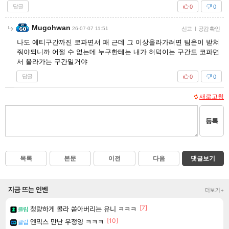
답글
0
0
Mugohwan
26-07-07 11:51
신고
|
공감 확인
나도 예티구간까진 코파면서 패 근데 그 이상올라가려면 팀운이 받쳐
줘야되니까 어쩔 수 없는데 누구한테는 내가 허덕이는 구간도 코파면
서 올라가는 구간일거야
답글
0
0
새로고침
등록
목록
본문
이전
다음
댓글보기
지금 뜨는 인벤
더보기+
[7]
청량하게 콜라 쏟아버리는 유니 ㅋㅋㅋ
클립
[10]
엔믹스 만난 우정잉 ㅋㅋㅋ
클립