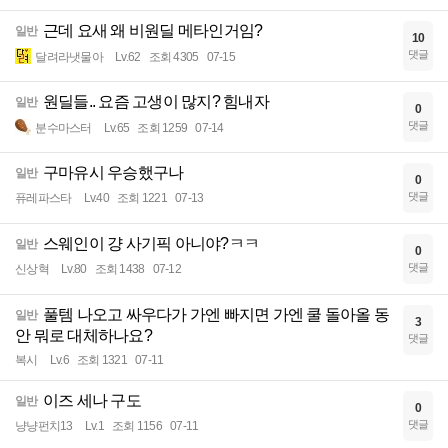
근데 요새 왜 비원딜 메타인거임?
일반
10
댓글
달려라냇물아
Lv.62
조회 4305
07-15
원딜들.. 요즘 고생이 많지? 힘내자
일반
0
댓글
분수마스터
Lv.65
조회 1259
07-14
구마유시 우승했구나
일반
0
댓글
퓨레파스타
Lv.40
조회 1221
07-13
스웨인이 걍 사기픽 아니야?ㅋㅋ
일반
0
댓글
신상혁
Lv.80
조회 1438
07-12
풀템 나오고 싸우다가 가엔 빠지면 가엔 쿨 돌아올 동
일반
3
안 뭐로 대체하나요?
댓글
복시
Lv.6
조회 1321
07-11
이즈 세나 구도
일반
0
댓글
냥냥펀치13
Lv.1
조회 1156
07-11