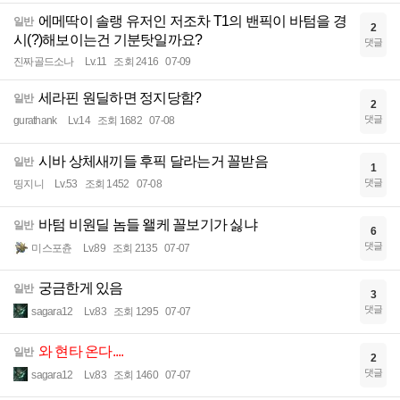
에메딱이 솔랭 유저인 저조차 T1의 밴픽이 바텀을 경
일반
2
시(?)해보이는건 기분탓일까요?
댓글
진짜골드소나
Lv.11
조회 2416
07-09
세라핀 원딜하면 정지당함?
일반
2
댓글
gurathank
Lv.14
조회 1682
07-08
시바 상체새끼들 후픽 달라는거 꼴받음
일반
1
댓글
띵지니
Lv.53
조회 1452
07-08
바텀 비원딜 놈들 왤케 꼴보기가 싫냐
일반
6
댓글
미스포츈
Lv.89
조회 2135
07-07
궁금한게 있음
일반
3
댓글
sagara12
Lv.83
조회 1295
07-07
와 현타 온다....
일반
2
댓글
sagara12
Lv.83
조회 1460
07-07