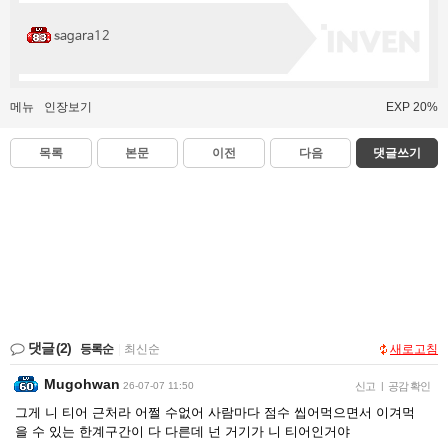
sagara12
메뉴
인장보기
EXP 20%
목록
본문
이전
다음
댓글쓰기
댓글
(2)
등록순
|
최신순
새로고침
Mugohwan
26-07-07 11:50
신고
|
공감 확인
그게 니 티어 근처라 어쩔 수없어 사람마다 점수 씹어먹으면서 이겨먹
을 수 있는 한계구간이 다 다른데 넌 거기가 니 티어인거야