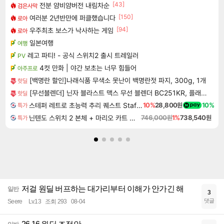
[43]
전분 얌비얌버전 내림차순
검은사막
[150]
여러분 2년반만에 퍼클했습니다
로아
[94]
우주최초 보스가 낙사하는 게임
로아
일본여행
여행
레고 파티! - 공식 스위치2 출시 트레일러
PV
4컷 만화 | 야간 보초는 너무 힘들어
아주프로
[백명란 할인]나래식품 무색소 못난이 백명란젓 파지, 300g, 1개
핫딜
[무선블렌더] 닌자 블라스트 맥스 무선 블렌더 BC251KR, 플래티넘실버, 1개
핫딜
스테퍼 레트로 초능력 추리 퀘스트 Staffer Retro A Supernatural Mystery Quest
10%
28,800원
10%
특가
닌텐도 스위치 2 본체 + 마리오 카트 월드
746,000원
1%
738,540원
특가
저걸 원딜 버프하는 대가리부터 이해가 안가긴 해
일반
3
댓글
Seere
Lv.13
조회 293
08-04