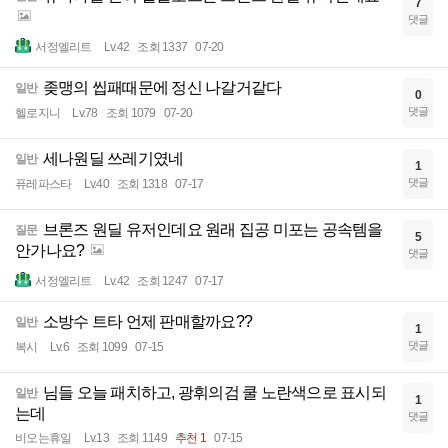
7
댓글
서정엘리트
Lv.42
조회 1337
07-20
좆맹의 씹패때문에 정신 나갈거같다
일반
0
댓글
헬로지니
Lv.78
조회 1079
07-20
세나원딜 쓰레기였네
일반
1
댓글
퓨레파스타
Lv.40
조회 1318
07-17
브론즈 원딜 유저인데요 원래 집공 미포는 공속템을
질문
5
안가나요?
댓글
서정엘리트
Lv.42
조회 1247
07-17
소방수 트타 언제 판매할까요??
일반
1
댓글
복시
Lv.6
조회 1099
07-15
님들 오늘 패치하고, 광휘의검 쿨 노란색으로 표시되
일반
1
는데
댓글
비오는휴일
Lv.13
조회 1149
추천 1
07-15