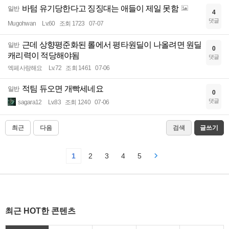
바텀 유기당한다고 징징대는 애들이 제일 못함
일반
4
댓글
Mugohwan
Lv.60
조회 1723
07-07
근데 상향평준화된 롤에서 평타원딜이 나올려면 원딜
일반
0
캐리력이 적당해야됨
댓글
엑페사랑해요
Lv.72
조회 1461
07-06
적팀 듀오면 개빡세네요
일반
0
댓글
sagara12
Lv.83
조회 1240
07-06
최근
다음
검색
글쓰기
1
2
3
4
5
최근 HOT한 콘텐츠