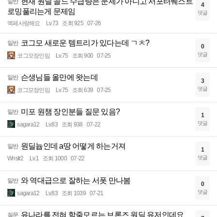
현재 원딜 골드 수급량은 문제가 아니고 서포터퀘스트
일반
4
로밍풀리는게 문제임
댓글
엑페사랑해요
Lv.73
조회 925
07-26
코그모 새로운 템트리가 있다는데 ㄱㅊ?
일반
0
댓글
코그모장인임
Lv.75
조회 900
07-25
슨생님들 올만에 왓는데
일반
3
댓글
코그모장인임
Lv.75
조회 639
07-25
미포 원챔 장인분들 질문 있음?
일반
1
댓글
sagara12
Lv.83
조회 938
07-22
원딜늅인데 a땅 어떻게 하는거져
일반
1
댓글
Wnstr2
Lv.1
조회 1000
07-22
와 역대급으로 잘하는 서폿 만나봄
일반
0
댓글
sagara12
Lv.83
조회 1039
07-21
유나라를 전혀 할줄모르는 브론즈 원딜 유저인데요
질문