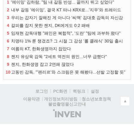
1
'에이밍' 김하람, "팀 내 갈등 반성... 끝까지 뛰고 싶었다"
2
내부 갈등 '에이밍', 결국 KT 떠나 KRX로...'지우'와 트레이드
3
우리는 갑자기 잘해진 게 아니다 '씨맥' 김대호 감독의 자신감
4
갈피를 잡지 못한 젠지, DK에게도 0:2 패배
5
임재현 감독대행 "패인은 복합적", '도란' "팀에 과부하 왔다"
6
치명타 1% 룬 챙겼죠? 그 시절 그 감성 '롤 클래식' 30일 출시
7
여름의 KT, 한화생명까지 잡았다
8
젠지 유상욱 감독 "2세트 역전의 원인...너무 급했다"
9
젠지, 한화생명 잡고 2연패 끊었다
10
고동빈 감독, "'펜리르'와 스크림은 못 해봤다...선발 고정할 듯"
로그인
PC화면
퀵링크
설정
청소년보호정책
이용약관
개인정보처리방침
▲
불법촬영물신고안내
(주)
인
벤