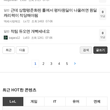
Mugohwan
Lv.60
조회 1725
07-07
근데 상향평준화된 롤에서 평타원딜이 나올려면 원딜
일반
0
캐리력이 적당해야됨
댓글
엑페사랑해요
Lv.72
조회 1463
07-06
적팀 듀오면 개빡세네요
일반
0
댓글
sagara12
Lv.83
조회 1241
07-06
최근
다음
검색
글쓰기
1
2
3
4
5
최근 HOT한 콘텐츠
LoL
게임
IT
유머
연예