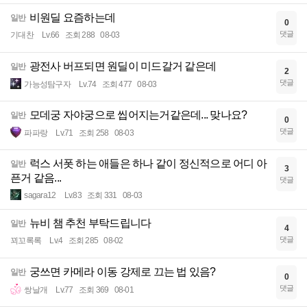
비원딜 요즘하는데
일반
0
댓글
기대찬
Lv.66
조회 288
08-03
광전사 버프되면 원딜이 미드갈거 같은데
일반
2
댓글
가능성탐구자
Lv.74
조회 477
08-03
모데궁 자야궁으로 씹어지는거같은데... 맞나요?
일반
0
댓글
파파랑
Lv.71
조회 258
08-03
럭스 서폿 하는 애들은 하나 같이 정신적으로 어디 아
일반
3
픈거 같음...
댓글
sagara12
Lv.83
조회 331
08-03
뉴비 챔 추천 부탁드립니다
일반
4
댓글
꾀꼬록록
Lv.4
조회 285
08-02
궁쓰면 카메라 이동 강제로 끄는 법 있음?
일반
0
댓글
쌍날개
Lv.77
조회 369
08-01