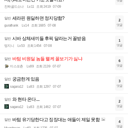
댓글
진짜골드소나
Lv.11
조회 2419
07-09
세라핀 원딜하면 정지당함?
일반
2
댓글
gurathank
Lv.14
조회 1685
07-08
시바 상체새끼들 후픽 달라는거 꼴받음
일반
1
댓글
띵지니
Lv.53
조회 1454
07-08
바텀 비원딜 놈들 왤케 꼴보기가 싫냐
일반
6
댓글
미스포츈
Lv.89
조회 2139
07-07
궁금한게 있음
일반
3
댓글
sagara12
Lv.83
조회 1297
07-07
와 현타 온다....
일반
2
댓글
sagara12
Lv.83
조회 1462
07-07
바텀 유기당한다고 징징대는 애들이 제일 못함
일반
4
댓글