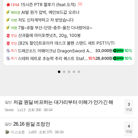
[9]
15시즌 PTR 짧후기 (feat.도적)
디아4
AI발 원가 압박, 메인보드값 오르나
해외겜
저도 신차계약하고 차 받았습니다
차벤
7월~8월 부산-단양-충주-울진 다녀왔어요~
여행
산과들에 마이포켓넛츠, 20g, 100봉
핫딜
[82% 할인]트로이카 데스크 볼펜 스탠드 세트 PST11/TI
핫딜
드래곤소드 어웨이크닝 DragonSword Awakening
33,000원
10%
특가
스테퍼 레트로 초능력 추리 퀘스트 Staffer Retro A Supernatural Mystery Quest
10%
28,800원
10%
특가
저걸 원딜 버프하는 대가리부터 이해가 안가긴 해
일반
3
댓글
Seere
Lv.13
조회 306
08-04
26.16 원딜 조정안
일반
4
댓글
미스포츈
Lv.89
조회 375
08-04