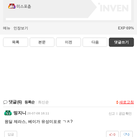
미스포츈
메뉴
인장보기
EXP 69%
목록
본문
이전
다음
댓글쓰기
댓글
(6)
등록순
|
최신순
새로고침
띵지니
26-07-08 16:11
신고
|
공감 확인
원딜 제라스, 베이가 유성미포로 ㄱㅊ?
답글
0
0