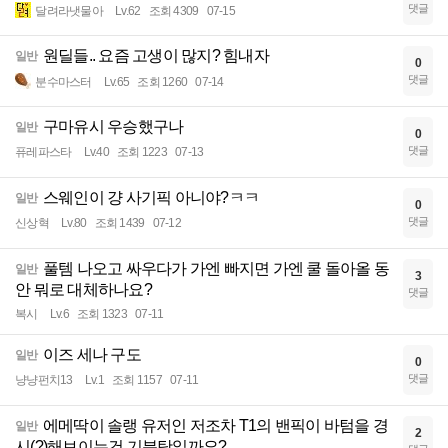
댓글
달려라냇물아
Lv.62
조회 4309
07-15
원딜들.. 요즘 고생이 많지? 힘내자
일반
0
댓글
분수마스터
Lv.65
조회 1260
07-14
구마유시 우승했구나
일반
0
댓글
퓨레파스타
Lv.40
조회 1223
07-13
스웨인이 걍 사기픽 아니야?ㅋㅋ
일반
0
댓글
신상혁
Lv.80
조회 1439
07-12
풀템 나오고 싸우다가 가엔 빠지면 가엔 쿨 돌아올 동
일반
3
안 뭐로 대체하나요?
댓글
복시
Lv.6
조회 1323
07-11
이즈 세나 구도
일반
0
댓글
냥냥펀치13
Lv.1
조회 1157
07-11
에메딱이 솔랭 유저인 저조차 T1의 밴픽이 바텀을 경
일반
2
시(?)해보이는건 기분탓일까요?