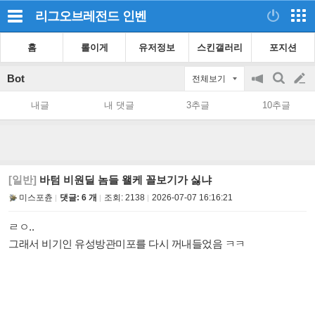
리그오브레전드
인벤
홈
롤이게
유저정보
스킨갤러리
포지션
Bot
전체보기
공
검
글
지
색
내글
내 댓글
3추글
10추글
on/off
쓰
기
[일반]
바텀 비원딜 놈들 왤케 꼴보기가 싫냐
미스포츈
댓글: 6 개
조회:
2138
2026-07-07 16:16:21
ㄹㅇ..
그래서 비기인 유성방관미포를 다시 꺼내들었음 ㅋㅋ