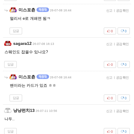
미스포츈
26-07-08 16:44
신고
|
공감 확인
멀리서 e로 개패면 됨ㅋ
답글
0
0
sagara12
26-07-08 16:13
신고
|
공감 확인
스웨인도 잡을수 있나요?
답글
0
0
미스포츈
26-07-08 16:44
신고
|
공감 확인
밴이라는 카드가 있죠 ㅎㅎ
답글
0
0
냥냥펀치13
26-07-11 10:56
신고
|
공감 확인
나두..
답글
0
0