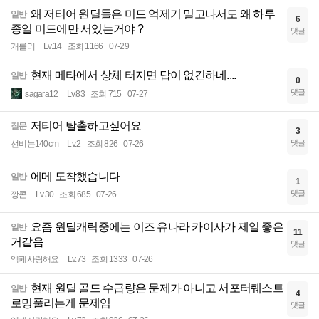
왜 저티어 원딜들은 미드 억제기 밀고나서도 왜 하루
일반
6
종일 미드에만 서있는거야 ?
댓글
캐롤리
Lv.14
조회 1166
07-29
현재 메타에서 상체 터지면 답이 없긴하네....
일반
0
댓글
sagara12
Lv.83
조회 715
07-27
저티어 탈출하고싶어요
질문
3
댓글
선비는140cm
Lv.2
조회 826
07-26
에메 도착했습니다
일반
1
댓글
깡콘
Lv.30
조회 685
07-26
요즘 원딜캐릭중에는 이즈 유나라 카이사가 제일 좋은
일반
11
거같음
댓글
엑페사랑해요
Lv.73
조회 1333
07-26
현재 원딜 골드 수급량은 문제가 아니고 서포터퀘스트
일반
4
로밍풀리는게 문제임
댓글