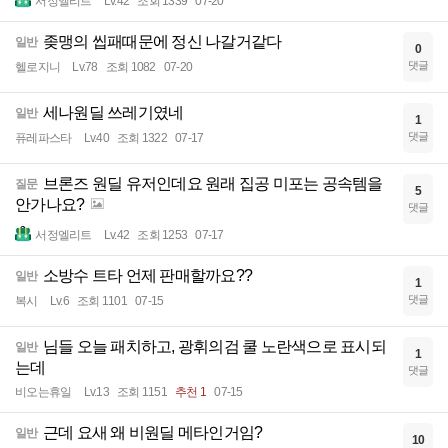
서정엘리트
Lv.42
조회 1339
07-20
좆맹의 씹패때문에 정신 나갈거같다
일반
0
댓글
헬로지니
Lv.78
조회 1082
07-20
세나원딜 쓰레기였네
일반
1
댓글
퓨레파스타
Lv.40
조회 1322
07-17
브론즈 원딜 유저인데요 원래 집공 미포는 공속템을
질문
5
안가나요?
댓글
서정엘리트
Lv.42
조회 1253
07-17
소방수 트타 언제 판매할까요??
일반
1
댓글
복시
Lv.6
조회 1101
07-15
님들 오늘 패치하고, 광휘의검 쿨 노란색으로 표시되
일반
1
는데
댓글
비오는휴일
Lv.13
조회 1151
추천 1
07-15
근데 요새 왜 비원딜 메타인거임?
일반
10