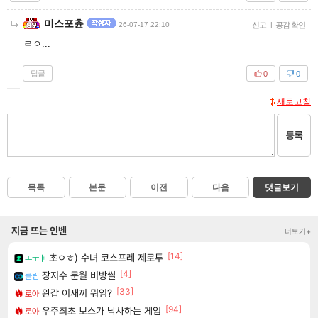
미스포츈
26-07-17 22:10
신고
|
공감 확인
ㄹㅇ...
답글
0
0
새로고침
등록
목록
본문
이전
다음
댓글보기
지금 뜨는 인벤
더보기+
[14]
초ㅇㅎ) 수녀 코스프레 제로투
ㅗㅜㅑ
[4]
장지수 문월 비방썰
클립
[33]
완갑 이새끼 뭐임?
로아
[94]
우주최초 보스가 낙사하는 게임
로아