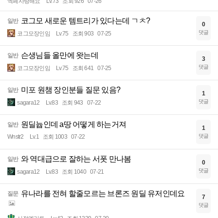
엑페사랑해요
Lv.73
조회 926
07-26
코그모 새로운 템트리가 있다는데 ㄱㅊ?
일반
0
댓글
코그모장인임
Lv.75
조회 903
07-25
슨생님들 올만에 왓는데
일반
3
댓글
코그모장인임
Lv.75
조회 641
07-25
미포 원챔 장인분들 질문 있음?
일반
1
댓글
sagara12
Lv.83
조회 943
07-22
원딜늅인데 a땅 어떻게 하는거져
일반
1
댓글
Wnstr2
Lv.1
조회 1003
07-22
와 역대급으로 잘하는 서폿 만나봄
일반
0
댓글
sagara12
Lv.83
조회 1040
07-21
유나라를 전혀 할줄모르는 브론즈 원딜 유저인데요
질문
7
댓글