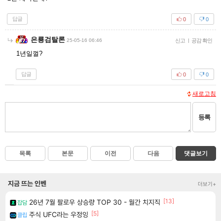
답글
0
0
은룡검탈론
25-05-16 06:46
신고
|
공감 확인
1년일껄?
답글
0
0
새로고침
등록
목록
본문
이전
다음
댓글보기
지금 뜨는 인벤
더보기+
[13]
26년 7월 팔로우 상승량 TOP 30 - 월간 치지직
잡담
[5]
주식 UFC라는 우정잉
클립