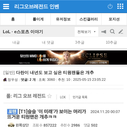
리그오브레전드
인벤
홈
롤이게
유저정보
스킨갤러리
포지션
LoL · e스포츠 이야기
전체보기
공
검
글
지
색
내글
내 댓글
3추글
10추글
on/off
쓰
기
[일반]
다란이 내년도 보고 싶은 티원팬들은 개추
정우성
댓글: 2 개
조회:
3060
추천:
10
2025-05-15 23:05:22