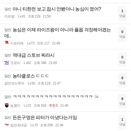
아니 티한전 보고 잠시 안봤더니 농심이 졌어?
일반
1
댓글
미르팝
Lv.41
조회 228
21:50
농심은 이제 라이즈왕이 아니라 플옵 걱정해야겠는
일반
0
데..
댓글
사토라레
Lv.75
조회 117
21:49
역대급 스토브 찌라시
일반
0
댓글
크로아
Lv.82
조회 348
21:48
농타클로스 ㄷㄷㄷ
일반
0
댓글
잠만보드루와
Lv.50
조회 128
21:47
ㅋㅋㅋㅋㅋㅋㅋㅋㅋㅋㅋㅋㅋㅋㅋㅋㅋㅋ
일반
8
댓글
농붕이
Lv.72
조회 818
추천 5
21:46
든든구멍은 피터가 아녔다는거임
일반
1
댓글
칼린츠대공
Lv.70
조회 298
21:46