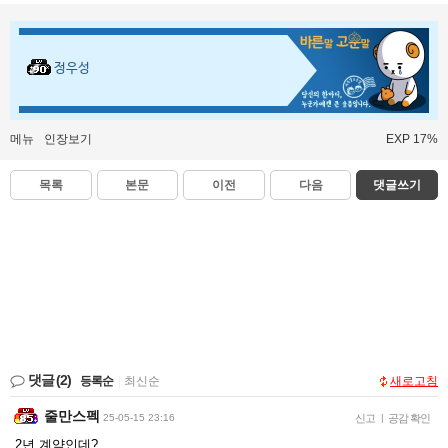
정우성
메뉴
인장보기
EXP 17%
목록
본문
이전
다음
댓글쓰기
댓글
(2)
등록순
|
최신순
새로고침
줄만스펙
25-05-15 23:16
신고
|
공감 확인
2년 계약인데?