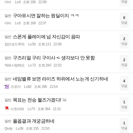
댓글
어바
Lv.8
조회 190
22:09
구마유시면 잘하는 원딜이지 ㅋㅋ
일반
0
댓글
어바
Lv.8
조회 169
22:07
스폰게 플레이에 넘 자신감이 음따
일반
2
댓글
잠만보드루와
Lv.50
조회 131
22:06
구즈리얼 구리 구이사 <- 생각보다 안 못함
일반
2
댓글
엑페사랑해요
Lv.73
조회 290
22:02
네임밸류 보면 라이즈 하위에서 노는게 신기하네
일반
4
댓글
크로아
Lv.82
조회 290
21:54
목표는 전승 월즈가겠다!
일반
1
댓글
사토라레
Lv.75
조회 364
21:51
플옵결과 개궁금하네
일반
1
댓글
Qndy
Lv.39
조회 155
21:50