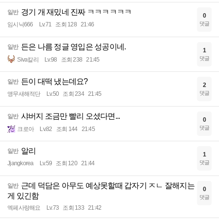
경기 개 재밌네 진짜 ㅋㅋㅋㅋㅋㅋ
일반
0
댓글
임시닉666
Lv.71
조회 128
21:46
든은 나름 정글 영입은 성공이네.
일반
1
댓글
Siva칼리
Lv.98
조회 238
21:45
든이 대떡 냈는데요?
일반
2
댓글
앵무새해적단
Lv.50
조회 234
21:45
샤버지 조금만 빨리 오셨다면...
일반
0
댓글
크로아
Lv.82
조회 144
21:45
알리
일반
1
댓글
Jjangkorea
Lv.59
조회 120
21:44
근데 덕담은 아무도 예상못할때 갑자기 ㅈㄴ 잘해지는
일반
0
게 있긴함
댓글
엑페사랑해요
Lv.73
조회 133
21:42