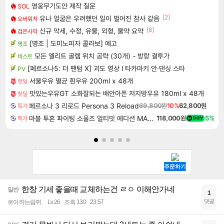
영웅무기도안 제작 질문
SOL
[2]
유나 얼굴은 우려했던 일이 벌어진 참사 같음
오버워치
[8]
신규 악세, 수정, 유물, 외형, 물약 요약
검은사막
[명조 | 도미노피자 콜라보] 예고
명조
모든 엘리트 골렘 위치 공략 (30개) - 방랑 결투가
비스트
[페르소나5: 더 팬텀 X] 괴도 영상 l 타카마키 안·댄싱 스타
PV
서울우유 멸균 흰우유 200ml x 48개
핫딜
맛있는우유GT 소화잘되는 배안아픈 저지방우유 180ml x 48개
핫딜
페르소나 3 리로드 Persona 3 Reload
69,800원
10%
62,800원
특가
마블 투혼 파이팅 소울즈 얼티밋 에디션 MARVEL Tokon Fighting Souls Ultimate Edition
118,000원
5%
특가
한창 기세 좋을때 교체하는건 ㄹㅇ 이해안가네
일반
1
댓글
로아하는람쥐
Lv.26
조회 130
23:57