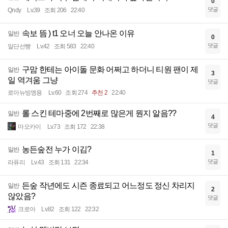
0
댓글
Qndy
Lv.39
조회 206
22:40
속보 뜸 ) t1 오너 오늘 안나온 이유
일반
0
댓글
일단선빵
Lv.42
조회 583
22:40
구맘 한테는 아이돌 문화 어쩌고 하더니 티원 팬이 제
일반
3
일 역겨움 그냥
댓글
로아뉴빙엥용
Lv.60
조회 274
추천 2
22:40
롤 스킨 테마중에 2번째로 많은게 뭔지 알음??
일반
4
댓글
마오카이
Lv.73
조회 172
22:38
농든숲전 누가 이김?
일반
1
댓글
라퓨리
Lv.43
조회 131
22:34
든숲 작년에도 시즌 종료되고 어느정도 정신 차리지
일반
2
않았음?
댓글
크로아
Lv.82
조회 122
22:32