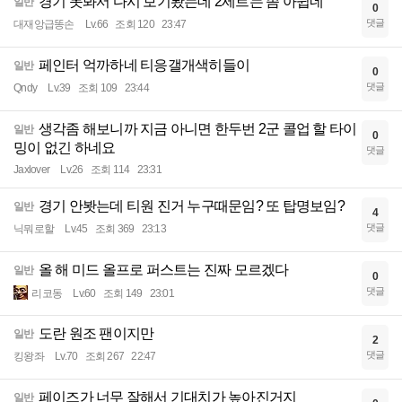
경기 못봐서 다시 보기봤는데 2세트는 좀 아쉽네
일반
0
댓글
대재앙급똥손
Lv.66
조회 120
23:47
페인터 억까하네 티응갤개색히들이
일반
0
댓글
Qndy
Lv.39
조회 109
23:44
생각좀 해보니까 지금 아니면 한두번 2군 콜업 할 타이
일반
0
밍이 없긴 하네요
댓글
Jaxlover
Lv.26
조회 114
23:31
경기 안봣는데 티원 진거 누구때문임? 또 탑명보임?
일반
4
댓글
닉뭐로할
Lv.45
조회 369
23:13
올 해 미드 올프로 퍼스트는 진짜 모르겠다
일반
0
댓글
리코동
Lv.60
조회 149
23:01
도란 원조 팬이지만
일반
2
댓글
킹왕좌
Lv.70
조회 267
22:47
페이즈가 너무 잘해서 기대치가 높아진거지
일반