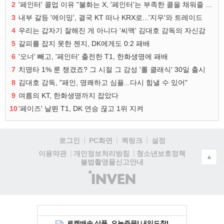
2
'페인터' 콜업 이유 "불화는 X, '페인터'는 부족한 콜을 채워줄 선수"
3
내부 갈등 '에이밍', 결국 KT 떠나 KRX로...'지우'와 트레이드
4
우리는 갑자기 잘해진 게 아니다 '씨맥' 김대호 감독의 자신감
5
갈피를 잡지 못한 젠지, DK에게도 0:2 패배
6
'오너' 빼고, '페인터' 출전한 T1, 한화생명에 패배
7
치명타 1% 룬 챙겼죠? 그 시절 그 감성 '롤 클래식' 30일 출시
8
김대호 감독, "패인, 명쾌하고 심플...다시 힘낼 수 있어"
9
여름의 KT, 한화생명까지 잡았다
10
'페이즈' 날뛴 T1, DK 연승 끊고 1위 지켜
로그인
PC화면
퀵링크
설정
청소년보호정책
이용약관
개인정보처리방침
▲
불법촬영물신고안내
(주)
인
벤