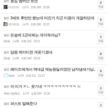
농심 멤버만 보면
일반
2
댓글
마오카이
Lv.73
조회 168
22:30
3세트 후반만 뫘는데 터진거 치곤 티원이 개잘하던데
일반
0
댓글
르마리오
Lv.75
조회 206
22:27
든숲에 1군데뷔는 개이득아님?
일반
1
댓글
Qndy
Lv.39
조회 152
22:21
담원 케이티전 개웃기겠네
일반
0
댓글
Qndy
Lv.39
조회 140
22:19
페이즈에게서 역대급 재능원딜러였던 남자냄새가남..
일반
0
댓글
Apdo
Lv.76
조회 211
22:17
아 이거 ㅈㄴ 웃기네 ㅋㅋㅋㅋㅋㅋㅋㅋㅋ
일반
1
댓글
엑페사랑해요
Lv.73
조회 334
22:16
퍼스트 말해준다
일반
1