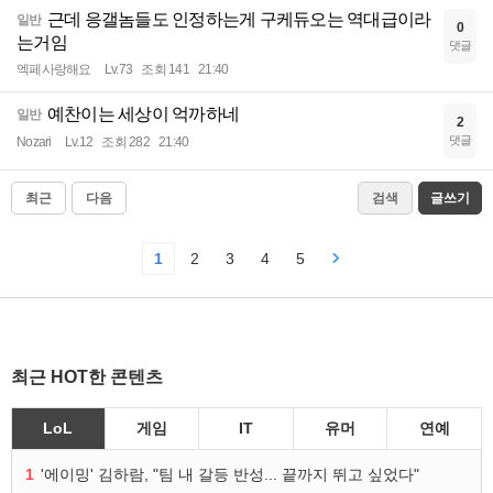
근데 응갤놈들도 인정하는게 구케듀오는 역대급이라
일반
0
는거임
댓글
엑페사랑해요
Lv.73
조회 141
21:40
예찬이는 세상이 억까하네
일반
2
댓글
Nozari
Lv.12
조회 282
21:40
최근
다음
검색
글쓰기
1
2
3
4
5
최근 HOT한 콘텐츠
LoL
게임
IT
유머
연예
1
'에이밍' 김하람, "팀 내 갈등 반성... 끝까지 뛰고 싶었다"