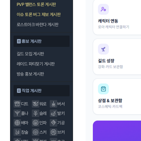
PVP 밸런스 토론 게시판
이슈 토론 버그 제보 게시판
로스트아크 바란다 게시판
홍보 게시판
길드 모집 게시판
레이드 파티찾기 게시판
방송 홍보 게시판
직업 게시판
디트
워로
버서
홀나
슬레
발키
배마
인파
기공
창술
스커
브커