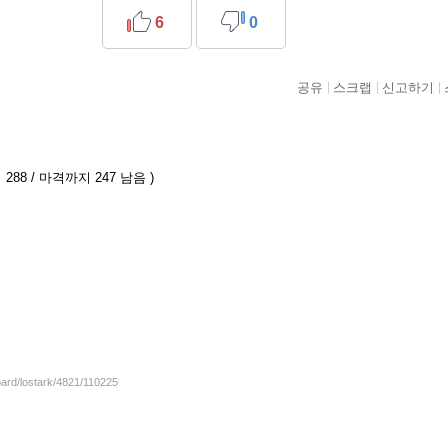
6
0
공유
스크랩
신고하기
288 / 마격까지 247 남음 )
oard/lostark/4821/110225