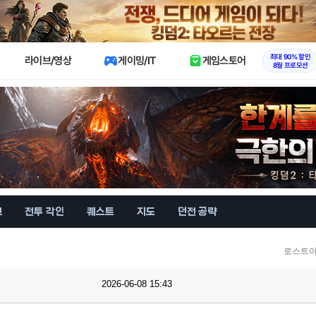
X
최대 90% 할인
라이브/영상
게이밍/IT
게임스토어
8월 프로모션
브
전투 각인
퀘스트
지도
던전 공략
로스트아
2026-06-08 15:43