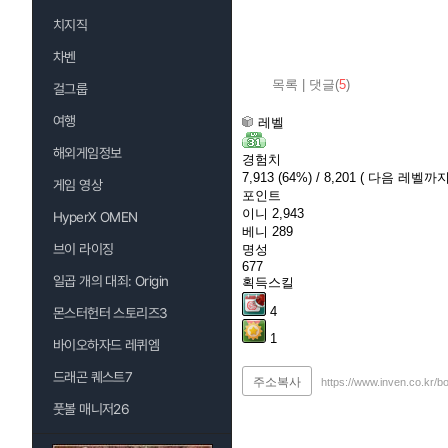
치지직
차벤
목록
|
댓글(
5
)
걸그룹
여행
레벨
해외게임정보
경험치
7,913
(64%)
/ 8,201
( 다음 레벨까지 
게임 영상
포인트
이니
2,943
HyperX OMEN
베니
289
브이 라이징
명성
677
일곱 개의 대죄: Origin
획득스킬
4
몬스터헌터 스토리즈3
1
바이오하자드 레퀴엠
드래곤 퀘스트7
주소복사
https://www.inven.co.kr/b
풋볼 매니저26