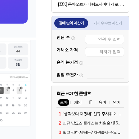
[33%] 동아오츠카 나랑드사이다 제로, 오리지널, 345ml, 24개
경매 손익 계산기
거래 수수료 계산기
인원 수
거래소 가격
손익 분기점
입찰 추천가
최근 HOT한 콘텐츠
로아
게임
IT
유머
연예
1
"생각보다 재밌네" 신규 주사위 게임 티카투카 호평
2
신규 남요즈 클래스는 차원술사! 6월 20일 로아온 썸머 정리
3
쉽고 강한 세팅은? 차원술사 주요 빌드와 스킬 코드