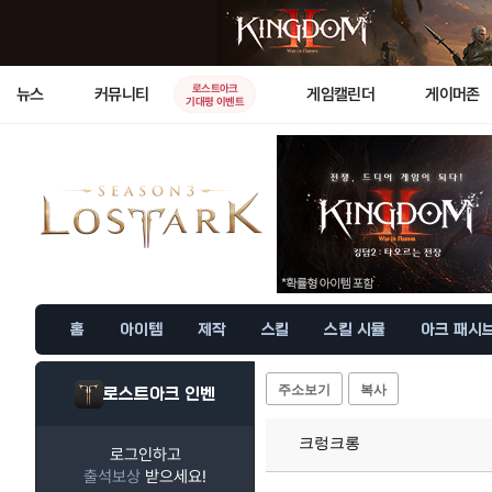
로스트아크
뉴스
커뮤니티
게임캘린더
게이머존
기대평 이벤트
홈
아이템
제작
스킬
스킬 시뮬
아크 패시
주소보기
복사
로스트아크 인벤
크렁크롱
로그인하고
출석보상
받으세요!