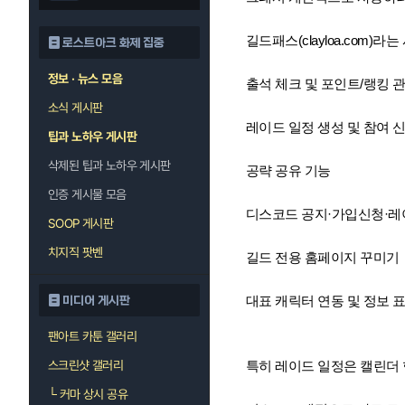
길드패스(clayloa.com
로스트아크 화제 집중
정보 · 뉴스 모음
출석 체크 및 포인트/랭킹 
소식 게시판
레이드 일정 생성 및 참여 
팁과 노하우 게시판
삭제된 팁과 노하우 게시판
공략 공유 기능
인증 게시물 모음
디스코드 공지·가입신청·레
SOOP 게시판
치지직 팟벤
길드 전용 홈페이지 꾸미기
대표 캐릭터 연동 및 정보 
미디어 게시판
팬아트 카툰 갤러리
스크린샷 갤러리
특히 레이드 일정은 캘린더 
└
커마 상시 공유