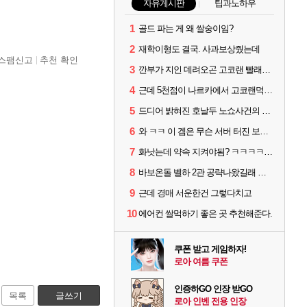
자유게시판
팁과노하우
1
골드 파는 게 왜 쌀숭이임?
2
재학이형도 결국. 사과보상줬는데
스팸신고
추천 확인
3
깐부가 지인 데려오곤 고코랜 빨래질 해놓고선 저격하네 ㅋㅋ
4
근데 5천점이 나르카에서 고코랜먹는게 그렇게잘못된거임?
5
드디어 밝혀진 호날두 노쇼사건의 진실 ㅁㅊㄷㄷㄷㄷ
6
와 ㅋㅋ 이 겜은 무슨 서버 터진 보상을 숙제로 주냐 ㅋㅋ
7
화낫는데 약속 지켜야됨? ㅋㅋㅋㅋ 어이없네
8
바보온돌 벨하 2관 공략나왔길래 보는데
9
근데 경매 서운한건 그렇다치고
10
에어컨 쌀먹하기 좋은 곳 추천해준다.
쿠폰 받고 게임하자!
로아 여름 쿠폰
인증하GO 인장 받GO
목록
글쓰기
로아 인벤 전용 인장