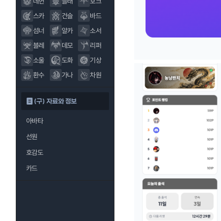
데헌
블래
호크
스카
건슬
바드
섬너
알카
소서
블레
데모
리퍼
소울
도화
기상
환수
가나
차원
(구) 자료와 정보
아바타
선원
호감도
카드