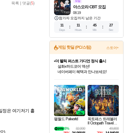
모집
목록
|
댓글(
5
)
아스오라 CBT 모집
08.19
참가자 모집까지 남은 기간
11
11
45
26
Days
Hours
Min
Sec
게임 핫딜 (PC/스팀)
스토어+
더 렐릭 퍼스트 가디언 정식 출시
설화x하드코어 액션!
네이버페이 혜택과 만나보세요!
인벤게임즈 8월 특별 할인!
드래곤소드: 어웨이크닝 입점!
문명 7 특별 할인!
마블 투혼 파이팅 소울즈 정식출시!
귀무자: 검의 길 예약 판매 중!
비스트 오브 리인카네이션 정식 출시!
커세어 코브 출시 기념 할인!
베데스다 40주년 기념 할인 중!
캡콤 프렌차이즈 할인 진행 중!
캡콤 일부 상품 상시 할인
스타워즈 은하계 레이서
로블록스 기프트 카드 공식 입점
인기 퍼블리셔 모음!
스팀으로 만나는 드래곤소드!
조선&고려 DLC 출시 예정
마블 히어로 총 출동&화려한 격투!
10% 할인과
게임프릭 신작 IP
해적'섬'을 발전시키자!
베데스다의 명작들을
몬헌, 바하 등 인기 IP를
몬헌 와일즈 & 드래곤즈 도그마2
인벤게임즈에서 10% 추가 적립
Robux를 가장 안전하고
최대 90% 할인가를 만나보세요!
네이버혜택과 함께 만나보세요!
50%할인&추가 적립까지!
네이버 포인트 혜택까지!
이니&베니 혜택까지!
네이버 혜택가와 함께 예약하세요!
할인&네이버혜택으로 만나보세요!
40주년 프로모션으로 만나보세요!
할인가에 만나보세요!
일부 에디션 상시 할인!
혜택으로 예약 판매 중
편안하게 충전하세요
 일정은 여기저기 흩
팰월드 Palworld
옥토패스 트래블러
II Octopath Traveler I
I
5%
32,000
49,800
요)