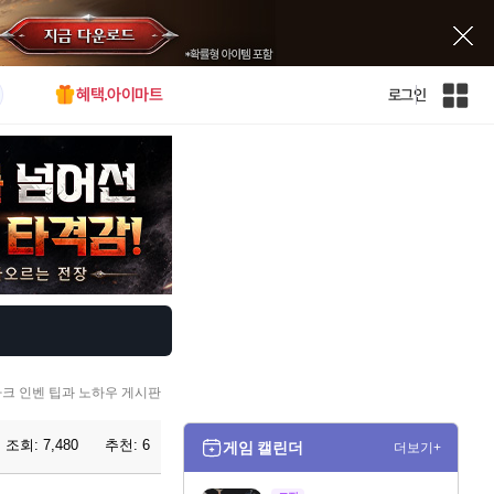
혜택.아이마트
로그인
인
벤
전
체
사
이
트
맵
크 인벤 팁과 노하우 게시판
조회:
7,480
추천:
6
게임 캘린더
더보기+