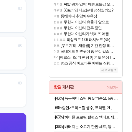
AI발 원가 압박, 메인보드값 오르나
해외겜
60프레임 나오는데 정상일까요?
레퀴엠
동해바다 추암해수욕장
여행
무한대 아난타 유출과 앞으로의 예상 (루머)
섭컬겜
무한대 아난타 전투 장면
섭컬겜
무한대 아난타가 넷이즈 어플 달력에 일정 등록
섭컬겜
리싱크드 1.06 패치노트 (8/5)
리싱크드
[무무기획 · 새출발] 기간 한정 의뢰 이벤트
명조
국내에도 이쁜곳이 많은것 같습니다
여행
[페르소나5: 더 팬텀 X] 괴도 영상 l 타카마키 안·댄싱 스타
PV
명조 공식 이모티콘 이벤트 진행해봤습니다! 참여부터 추첨까지????
명조
새로고침
핫딜
게시판
더보기+
[45%] 득근파티 스팀 통 닭가슴살, 6종 혼합, 100g, 30팩
66%할인>크리스탈 생수, 무라벨, 2L, 12개
[65%] 하이뮨 프로틴 밸런스 액티브 제로, 밀크쉐이크, 250ml, 18개
[36%] 배터지는 소고기 한판 세트, 등심살 300g + 살치살 200g + 부채살 200g + 갈비살 200g + 우삼겹 300g, 1.2kg, 1세트