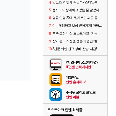
4
남요즈, 어떻게 꾸밀까? 스타일북 인기 차원술사 커스터마이즈
5
성자라도 상대하고 있는 줄 알았나? 벨가르딘 이모저모
6
평균 연령 20대, 벨가르딘 퍼클 공대 '영로티'를 만나다
7
미니게임하고 보상 받아가자! 마하라카 썸머 캠프 할 일은?
8
후속 조정 나선 로스트아크...기공사, 차원술사 하향
9
잡기 관리와 전원 생존이 관건! 벨가르딘 유물 칭호 획득방법 정리
10
2관문 깨면 신규 장비 ‘완갑’ 지급! 그림자 레이드 벨가르딘 공개
PC 견적이 궁금하다면?
IT인벤 견적게시판
매일매일,
인벤 출석체크!
주사위 굴리고 포인트!
인벤 마블
로스트아크 인벤 화제글