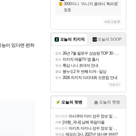
3000이니
·
'리니지 클래식 특파원'
칭호
새로고침
오늘의 치지직
오늘의 SOOP
기능이 있다면 편하
26년 7월 팔로우 상승량 TOP 30 - 월간 치지직
잡담
치지직 애플TV 앱 출시
정보
룩삼 니니 초대석 안내
정보
봉누도2 두 번째 티저 - 일상
클립
2026 치지직 이리대회 오픈컵 안내
정보
더보기+
오늘의 팟벤
오늘의 핫벤
아사쿠라 마이 성우 정보 및 주요 필모
아스오라
[여행_국내] 남해 독일마을
여행
아키츠 아키나 성우 정보 및 주요 필모
아스오라
메모리 3사, 2027년 생산분 완판?
해외겜