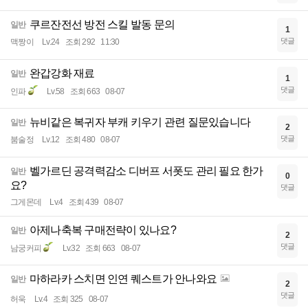
쿠르잔전선 방전 스킬 발동 문의
일반
1
댓글
맥짱이
Lv.24
조회 292
11:30
완갑강화 재료
일반
1
댓글
인파
Lv.58
조회 663
08-07
뉴비같은 복귀자 부캐 키우기 관련 질문있습니다
일반
2
댓글
붐술정
Lv.12
조회 480
08-07
벨가르딘 공격력감소 디버프 서폿도 관리 필요 한가
일반
0
요?
댓글
그게몬데
Lv.4
조회 439
08-07
아제나축복 구매전략이 있나요?
일반
2
댓글
남궁커피
Lv.32
조회 663
08-07
마하라카 스치면 인연 퀘스트가 안나와요
일반
2
댓글
허욱
Lv.4
조회 325
08-07