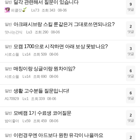
딜각 관련해서 질문이 있습니다
일반
9
댓글
피클갓
Lv.73
조회 343
08-06
아크패시브랑 스킬 룬같은거 그대로쓰면되나요?
일반
2
댓글
맛나는간식
Lv.3
조회 290
08-06
모캠 1700으로 시작하면 아래 보상 못받나요?
일반
3
댓글
시로소월
Lv.14
조회 509
08-06
매칭이랑 싱글이랑 뭔차이임?
일반
6
댓글
시로소월
Lv.14
조회 690
08-06
생활 고수분들 질문입니다!
일반
6
댓글
A170929
Lv.1
조회 339
08-06
모베캠 1기 수료생 코어질문
일반
2
댓글
밤이좋아
Lv.59
조회 459
08-06
이런경우엔 아드보다 원한 유각이 나을까요
일반
2