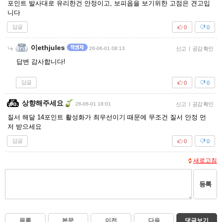
포인트 발사대로 유리한건 안정이고, 보피옵을 보기위한 고점은 견고입
니다
답글
0
0
이ethjules
26-06-01 08:13
신고
|
공감 확인
답변 감사합니다!
답글
0
0
상향해주세요
26-06-01 18:01
신고
|
공감 확인
질서 해달 14포인트 활성화가 최우선이기 때문에 무조건 질서 안정 먼
저 받으세요
답글
0
0
새로고침
등록
목록
본문
이전
다음
댓글보기