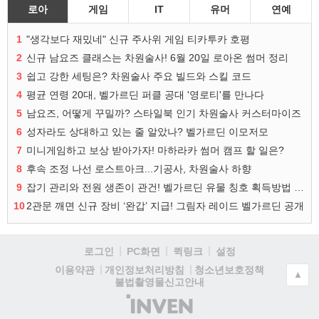
로아
게임
IT
유머
연예
1
"생각보다 재밌네" 신규 주사위 게임 티카투카 호평
2
신규 남요즈 클래스는 차원술사! 6월 20일 로아온 썸머 정리
3
쉽고 강한 세팅은? 차원술사 주요 빌드와 스킬 코드
4
평균 연령 20대, 벨가르딘 퍼클 공대 '영로티'를 만나다
5
남요즈, 어떻게 꾸밀까? 스타일북 인기 차원술사 커스터마이즈
6
성자라도 상대하고 있는 줄 알았나? 벨가르딘 이모저모
7
미니게임하고 보상 받아가자! 마하라카 썸머 캠프 할 일은?
8
후속 조정 나선 로스트아크...기공사, 차원술사 하향
9
잡기 관리와 전원 생존이 관건! 벨가르딘 유물 칭호 획득방법 정리
10
2관문 깨면 신규 장비 ‘완갑’ 지급! 그림자 레이드 벨가르딘 공개
로그인
PC화면
퀵링크
설정
청소년보호정책
이용약관
개인정보처리방침
▲
불법촬영물신고안내
(주)
인