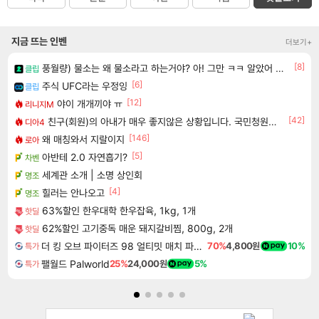
지금 뜨는 인벤
더보기+
[8]
풍월량) 물소는 왜 물소라고 하는거야? 아! 그만 ㅋㅋ 알았어 ㅋㅋ
클립
[6]
주식 UFC라는 우정잉
클립
[12]
야이 개개끼야 ㅠ
리니지M
[42]
친구(회원)의 아내가 매우 좋지않은 상황입니다. 국민청원동의를 부탁드립니다.(췌장암 신약)
디아4
[146]
왜 매칭와서 지랄이지
로아
[5]
아반테 2.0 자연흡기?
차벤
세계관 소개 | 소명 상인회
명조
[4]
힐러는 안나오고
명조
63%할인 한우대학 한우잡육, 1kg, 1개
핫딜
62%할인 고기중독 매운 돼지갈비찜, 800g, 2개
핫딜
더 킹 오브 파이터즈 98 얼티밋 매치 파이널 에디션 THE KING OF FIGHTERS 98 ULTIMATE MATCH FINAL EDITION
70%
4,800원
10%
특가
팰월드 Palworld
25%
24,000원
5%
특가