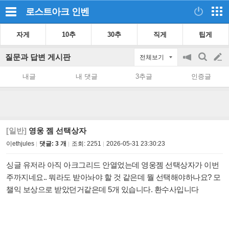
로스트아크
인벤
자게
10추
30추
직게
팁게
질문과 답변 게시판
전체보기
공
검
글
지
색
내글
내 댓글
3추글
인증글
on/off
쓰
기
[일반]
영웅 젬 선택상자
이ethjules
댓글: 3 개
조회:
2251
2026-05-31 23:30:23
싱글 유저라 아직 아크그리드 안열었는데 영웅젬 선택상자가 이번
주까지네요.. 뭐라도 받아놔야 할 것 같은데 뭘 선택해야하나요? 모
챌익 보상으로 받았던거같은데 5개 있습니다. 환수사입니다