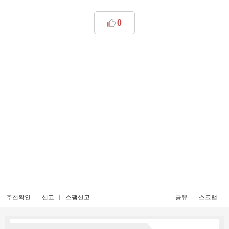
0
추천확인
신고
스팸신고
공유
스크랩