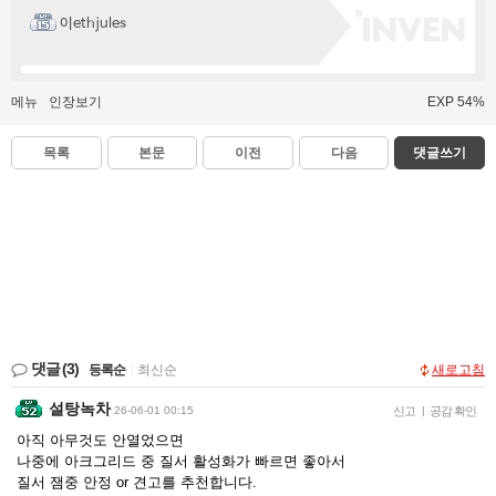
이ethjules
메뉴
인장보기
EXP 54%
목록
본문
이전
다음
댓글쓰기
댓글
(3)
등록순
|
최신순
새로고침
설탕녹차
26-06-01 00:15
신고
|
공감 확인
아직 아무것도 안열었으면
나중에 아크그리드 중 질서 활성화가 빠르면 좋아서
질서 잼중 안정 or 견고를 추천합니다.