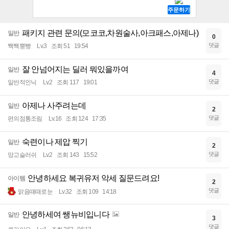
패키지 관련 문의(모코코,차원술사,아크패스,아제나)
일반
0
댓글
짹짹뿡빵
Lv.3
조회 51
19:54
잘 안넘어지는 딜러 뭐있을까여
일반
4
댓글
일반적인닉
Lv.2
조회 117
19:01
아제나 사주려는데
일반
2
댓글
편의점통조림
Lv.16
조회 124
17:35
숙련이나 제압 찍기
일반
2
댓글
망고슬러쉬
Lv.2
조회 143
15:52
안녕하세요 복귀유저 악세 질문드려요!
아이템
2
댓글
맑음때때로눈
Lv.32
조회 109
14:18
안녕하세여 쌩뉴비입니다
일반
3
댓글