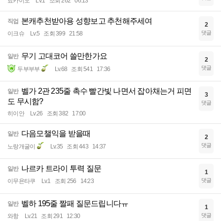
료카이오
Lv.1
조회 262
06:13
본캐추천받아용 성향보고 추천해주세여
직업
2
댓글
이크슈
Lv.5
조회 399
21:58
무기 고대코어 쓸만한가요
일반
2
댓글
두부부부
Lv.68
조회 541
17:36
벨가 2관 235줄 촉수 빨간빛 나면서 잡아채는거 피면
일반
3
도 무시함?
댓글
히이안
Lv.26
조회 382
17:00
다음모챌익을 받을때
일반
2
댓글
노랑개굴이
Lv.35
조회 443
14:37
나르카 트라이 투력 질문
일반
1
댓글
이무욘타쿠
Lv.1
조회 256
14:23
벨하 195줄 짤패 질문드립니다ㅠ
일반
1
댓글
와항
Lv.21
조회 291
12:30