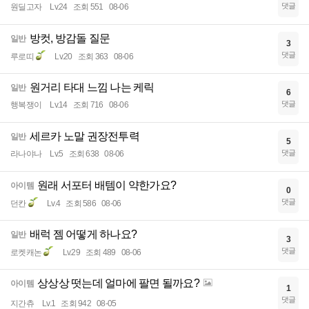
댓글
원딜고자
Lv.24
조회 551
08-06
방컷, 방감돌 질문
일반
3
댓글
루로띠
Lv.20
조회 363
08-06
원거리 타대 느낌 나는 케릭
일반
6
댓글
행복쟁이
Lv.14
조회 716
08-06
세르카 노말 권장전투력
일반
5
댓글
라나야나
Lv.5
조회 638
08-06
원래 서포터 배템이 약한가요?
아이템
0
댓글
던칸
Lv.4
조회 586
08-06
배럭 젬 어떻게 하나요?
일반
3
댓글
로켓캐논
Lv.29
조회 489
08-06
상상상 떳는데 얼마에 팔면 될까요?
아이템
1
댓글
지간츄
Lv.1
조회 942
08-05