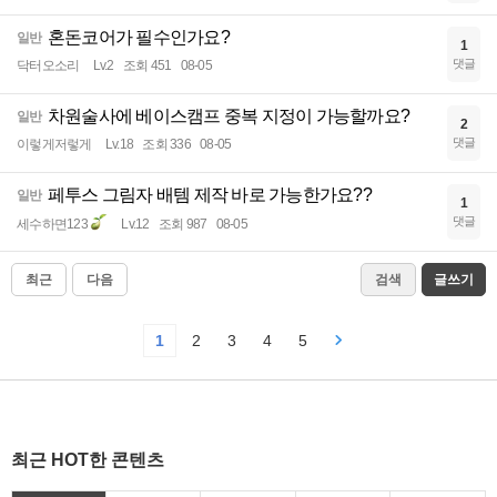
혼돈코어가 필수인가요?
일반
1
댓글
닥터오소리
Lv.2
조회 451
08-05
차원술사에 베이스캠프 중복 지정이 가능할까요?
일반
2
댓글
이렇게저렇게
Lv.18
조회 336
08-05
페투스 그림자 배템 제작 바로 가능한가요??
일반
1
댓글
세수하면123
Lv.12
조회 987
08-05
최근
다음
검색
글쓰기
1
2
3
4
5
최근 HOT한 콘텐츠