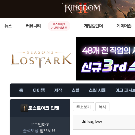
로스트아크
뉴스
커뮤니티
게임캘린더
게이머존
기대평 이벤트
홈
아이템
제작
스킬
스킬 시뮬
아크 패시
주소보기
복사
로스트아크 인벤
Jdfsagfww
로그인하고
출석보상
받으세요!