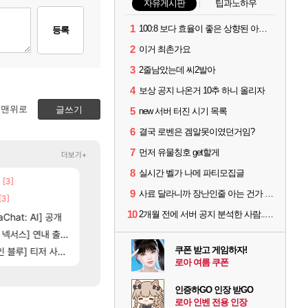
자유게시판
팁과노하우
1
100:8 보다 효율이 좋은 상향된 아제나 ㄷㄷ
등록
2
이거 최촌가요
3
2줄남았는데 씨2발아
4
보상 공지 나온거 10추 하니 올리자
맨위로
글쓰기
5
new 서버 터진 시기 목록
6
결국 로벤은 겜알못이였던거임?
7
먼저 유물칭호 get할게
더보기+
8
실시간 벨가 나메 파티모집글
[3]
[206]
[137]
고 나왔다
우리 나라의 주적은??
챕터별 길찾기/지도 공략 (1 ~ 12장)
메이플
비스트
9
사료 달라니까 장난인줄 아는 건가 ㅋㅋ
[3]
[82]
빵값 문의 후기
4컷 만화 | 야간 보초는 너무 힘들어
메이플
아주프로
10
2개월 전에 서버 공지 분석한 사람...jpg
[76]
Chat: AI] 공개
레테 재사용 17번 터짐
테스트 때는 로비에 온라인 기능이 있는데
메이플
리밋제로
16]
[35]
스] 연내 출시 예정
벨가 하드 찐 투력컷
스위치2판 ‘몬헌 와일즈’, 30~40fps 목표 추
로아
해외겜
[101]
[118]
쿠폰 받고 게임하자!
제나 ㄷㄷ
] 티저 사이트 오픈
벨가르딘 나이트메어 TOP 10 직업별 분포
비스트 오브 리인카네이션 오픈 트레일러
로아
PV
로아 여름 쿠폰
인증하GO 인장 받GO
로아 인벤 전용 인장