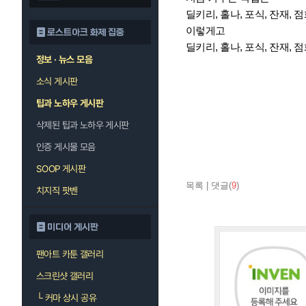
딜키리, 홀나, 포식, 잔재, 점
이렇게고
로스트아크 화제 집중
딜키리, 홀나, 포식, 잔재, 점
정보 · 뉴스 모음
소식 게시판
팁과 노하우 게시판
삭제된 팁과 노하우 게시판
인증 게시물 모음
SOOP 게시판
목록
|
댓글(
9
)
치지직 팟벤
미디어 게시판
팬아트 카툰 갤러리
스크린샷 갤러리
└
커마 상시 공유