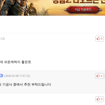
:53)
공감
비공
0
한데 쉬운캐릭이 좋은듯
(2026-05-08 17:07:32)
공감
비공
0
모닉 기공사 중에서 추천 부탁드립니다
공감
비공
0