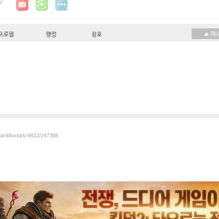
프로필
랭킹
칭호
oard/lostark/4822/247388