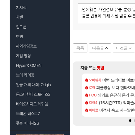
치지직
차벤
걸그룹
여행
해외게임정보
목록
다음글
이전글
게임 영상
HyperX OMEN
지금 뜨는
핫벤
브이 라이징
[137]
라의 주적은??
 길찾기/지도 공략 (1 ~ 12장)
7년만에 가족여행을
이번 드라이브 이쁘
오버워치
여행
일곱 개의 대죄: Origin
[82]
의 후기
컷 만화 | 야간 보초는 너무 힘들어
퍼클영상 보다 현타오네
「에린」 컨셉 포스
로아
아스오라
몬스터헌터 스토리즈3
[76]
사용 17번 터짐
스트 때는 로비에 온라인 기능이 있는데
의외로 은근히 몬가 몬
쿠를 먼저 보내서 
FCO
비스트
[35]
 찐 투력컷
2판 ‘몬헌 와일즈’, 30~40fps 목표 추정
(15시즌PTR) 악마
리싱크드 1.06 패
디아4
리싱크드
바이오하자드 레퀴엠
[118]
나이트메어 TOP 10 직업별 분포
 오브 리인카네이션 오픈 트레일러
이적자 숙코 시ㅡ발련
비스트 오브 리인
메이플
비스트
드래곤 퀘스트7
풋볼 매니저26