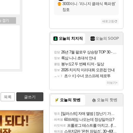
3000이니
·
'리니지 클래식 특파원'
칭호
새로고침
오늘의 치지직
오늘의 SOOP
26년 7월 팔로우 상승량 TOP 30 - 월간 치지직
잡담
룩삼 니니 초대석 안내
정보
봉누도2 두 번째 티저 - 일상
클립
2026 치지직 이리대회 오픈컵 안내
정보
초ㅇㅎ) 수녀 코스프레 제로투
ㅗㅜㅑ
더보기+
목록
글쓰기
오늘의 팟벤
오늘의 핫벤
[일러스트] 자매 앨범 | 장난기 가득한 오후의 공원 (리메이크판)
명조
60프레임 나오는데 정상일까요?
레퀴엠
프롤로그 테스트를 마치고.. (feat. 리아)
리밋제로
스위치2판 ‘몬헌 와일즈’, 30~40fps 목표 추정
해외겜