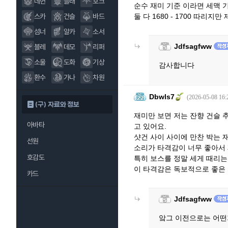
데헌
블래
호크
순수 재미 기준 이라면 세맥 기
스카
건슬
바드
둘 다 1680 - 1700 따리
섬너
알카
소서
Jdfsagfww
블레
데모
리퍼
소울
도화
기상
감사합니다
환수
가나
차원
Dbwls7
(2026-05-08 16:
(구) 자료와 정보
재미만 보면 저는 잔향 건슬 
아바타
고 있어요.
샷건 사이 사이에 만찬 박는 
선원
소리가 타격감이 너무 좋아서
호감도
특히 보스를 정말 세게 때리는 
이 타격감은 독보적으로 좋은
카드
Jdfsagfww
앜그 이전으로는 어떤