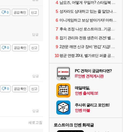
4
남요즈, 어떻게 꾸밀까? 스타일북 인기 차원술사 커스터마이즈
5
성자라도 상대하고 있는 줄 알았나? 벨가르딘 이모저모
감
0
공감 확인
신고
6
미니게임하고 보상 받아가자! 마하라카 썸머 캠프 할 일은?
7
후속 조정 나선 로스트아크...기공사, 차원술사 하향
답글
8
잡기 관리와 전원 생존이 관건! 벨가르딘 유물 칭호 획득방법 정리
9
2관문 깨면 신규 장비 ‘완갑’ 지급! 그림자 레이드 벨가르딘 공개
감
0
공감 확인
신고
10
평균 연령 20대, 벨가르딘 퍼클 공대 '영로티'를 만나다
PC 견적이 궁금하다면?
IT인벤 견적게시판
답글
매일매일,
감
0
공감 확인
신고
인벤 출석체크!
주사위 굴리고 포인트!
인벤 마블
답글
새로고침
로스트아크 인벤 화제글