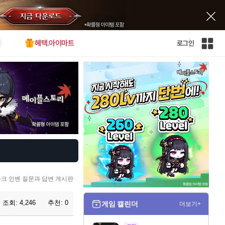
혜택.아이마트
로그인
인
벤
전
체
사
이
트
맵
크 인벤 질문과 답변 게시판
조회:
4,246
추천:
0
게임 캘린더
더보기+