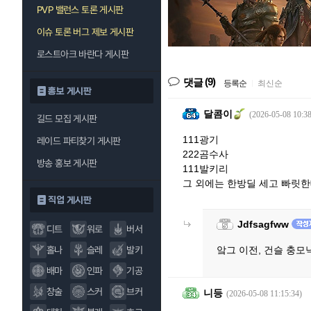
PVP 밸런스 토론 게시판
이슈 토론 버그 제보 게시판
로스트아크 바란다 게시판
(9)
댓글
등록순
|
최신순
홍보 게시판
달콤이
(2026-05-08 10:38
길드 모집 게시판
111광기
레이드 파티찾기 게시판
222곰수사
방송 홍보 게시판
111발키리
그 외에는 한방딜 세고 빠릿
직업 게시판
Jdfsagfww
디트
워로
버서
홀나
슬레
발키
앜그 이전, 건슬 충
배마
인파
기공
창술
스커
브커
니등
(2026-05-08 11:15:34)