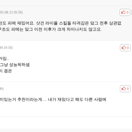
05-08 23:36:58)
공감
비공
0
전도 피메 재밌어요. 샷건 라이플 스킬들 타격감은 앜그 전후 상관없
구조도 피메는 앜그 이전 이후가 크게 차이나지도 않고요.
09:19:30)
공감
비공
0
임..
 그냥 성능픽하셈
이 겜은
00)
공감
비공
0
미있는거 추천이라는게.... 내가 재밌다고 해도 다른 사람에