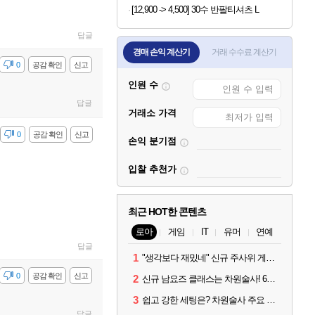
[12,900 -> 4,500] 30수 반팔티셔츠 L
답글
경매 손익 계산기
거래 수수료 계산기
감
0
공감 확인
신고
인원 수
답글
거래소 가격
감
0
공감 확인
신고
손익 분기점
입찰 추천가
최근 HOT한 콘텐츠
로아
게임
IT
유머
연예
답글
1
"생각보다 재밌네" 신규 주사위 게임 티카투카 호평
감
0
공감 확인
신고
2
신규 남요즈 클래스는 차원술사! 6월 20일 로아온 썸머 정리
3
쉽고 강한 세팅은? 차원술사 주요 빌드와 스킬 코드
답글