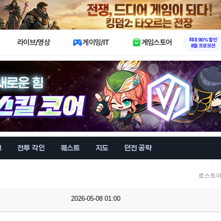
X
최대 90% 할인
라이브/영상
게이밍/IT
게임스토어
8월 프로모션
브
전투 각인
퀘스트
지도
던전 공략
로스트아
2026-05-08 01:00