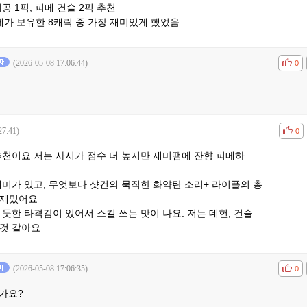
공 1픽, 피메 건슬 2픽 추천
지만 제가 보유한 8캐릭 중 가장 재미있게 했었음
(2026-05-08 17:06:44)
공감
비공
0
27:41)
공감
비공
0
추천이요 저는 사시가 점수 더 높지만 재미땜에 잔향 피메하
재미가 있고, 무엇보다 샷건의 묵직한 화약탄 소리+ 라이플의 총
 재밌어요
듯한 타격감이 있어서 스킬 쓰는 맛이 나요. 저는 데헌, 건슬
 것 같아요
(2026-05-08 17:06:35)
공감
비공
0
가요?