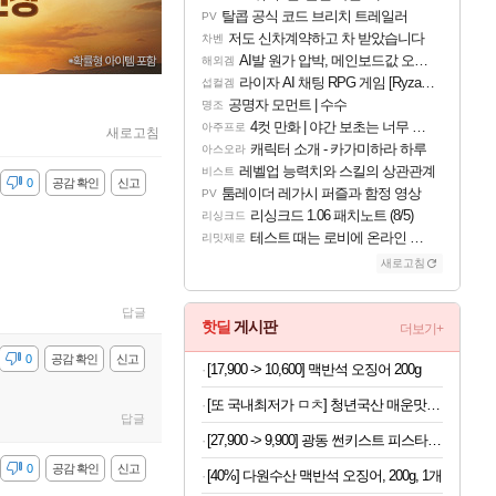
탈콥 공식 코드 브리치 트레일러
PV
저도 신차계약하고 차 받았습니다
차벤
AI발 원가 압박, 메인보드값 오르나
해외겜
라이자 AI 채팅 RPG 게임 [RyzaChat: AI] 공개
섭컬겜
공명자 모먼트 | 수수
명조
4컷 만화 | 야간 보초는 너무 힘들어
아주프로
새로고침
캐릭터 소개 - 카가미하라 하루
아스오라
레벨업 능력치와 스킬의 상관관계
비스트
감
0
공감 확인
신고
툼레이더 레가시 퍼즐과 함정 영상
PV
리싱크드 1.06 패치노트 (8/5)
리싱크드
테스트 때는 로비에 온라인 기능이 있는데
리밋제로
새로고침
답글
핫딜
게시판
더보기+
감
0
공감 확인
신고
[17,900 -> 10,600] 맥반석 오징어 200g
[또 국내최저가 ㅁㅊ] 청년국산 매운맛 굵은 고춧가루 1kg
답글
[27,900 -> 9,900] 광동 썬키스트 피스타치오 언스위트 190ml x 24개
감
0
공감 확인
신고
[40%] 다원수산 맥반석 오징어, 200g, 1개