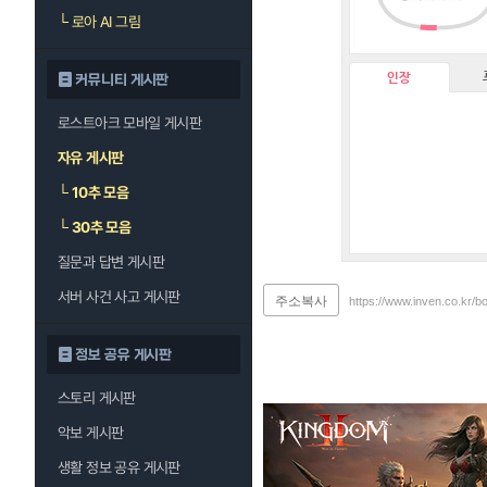
└
로아 AI 그림
인장
커뮤니티 게시판
로스트아크 모바일 게시판
자유 게시판
└
10추 모음
└
30추 모음
질문과 답변 게시판
서버 사건 사고 게시판
주소복사
https://www.inven.co.kr/b
정보 공유 게시판
스토리 게시판
악보 게시판
생활 정보 공유 게시판