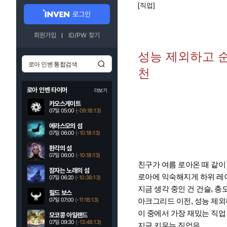
[직업]
로그인
회원가입
ID/PW 찾기
성능 제외하고 순
천
로아 인벤 타이머
더보기
카오스게이트
07일 05:00
(-09:18:11)
에라스모의 섬
07일 06:00
(-10:18:11)
환각의 섬
07일 06:00
(-10:18:11)
친구가 여름 로아온 때 같이
잠자는 노래의 섬
로아에 익숙해지게 하위 레
07일 06:20
(-10:38:11)
지금 생각 중인 건 건슬, 충
필드 보스
07일 07:00
(-11:18:11)
아크그리드 이전, 성능 제외
이 중에서 가장 재밌는 직
모코콩 아일랜드
07일 09:30
(-13:48:11)
지금 키우는 직업은