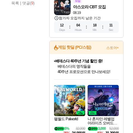
모집
목록
|
댓글(
9
)
아스오라 CBT 모집
08.19
참가자 모집까지 남은 기간
12
04
18
10
Days
Hours
Min
Sec
게임 핫딜 (PC/스팀)
스토어+
베데스다 40주년 기념 할인 중!
베데스다의 명작들을
40주년 프로모션으로 만나보세요!
마블 투혼 파이팅 소울즈 예약 판매 중!
인벤게임즈 8월 특별 할인!
드래곤소드: 어웨이크닝 입점!
문명 7 특별 할인!
귀무자: 검의 길 예약 판매 중!
비스트 오브 리인카네이션 정식 출시!
커세어 코브 출시 기념 할인!
더 렐릭 퍼스트 가디언 정식 출시
캡콤 프렌차이즈 할인 진행 중!
캡콤 일부 상품 상시 할인
스타워즈 은하계 레이서
로블록스 기프트 카드 공식 입점
마블 히어로 총 출동&화려한 격투!
인기 퍼블리셔 모음!
스팀으로 만나는 드래곤소드!
조선&고려 DLC 출시 예정
10% 할인과
게임프릭 신작 IP
해적'섬'을 발전시키자!
설화x하드코어 액션!
몬헌, 바하 등 인기 IP를
몬헌 와일즈 & 드래곤즈 도그마2
인벤게임즈에서 10% 추가 적립
Robux를 가장 안전하고
네이버 포인트 혜택까지!
최대 90% 할인가를 만나보세요!
네이버혜택과 함께 만나보세요!
50%할인&추가 적립까지!
이니&베니 혜택까지!
네이버 혜택가와 함께 예약하세요!
할인&네이버혜택으로 만나보세요!
네이버페이 혜택과 만나보세요!
할인가에 만나보세요!
일부 에디션 상시 할인!
혜택으로 예약 판매 중
편안하게 충전하세요
팰월드 Palworld
나 혼자만 레벨업
어라이즈 오버드라
이브 디럭스 에디션
5%
32,000
3,000
52,000
Solo Leveling Arise