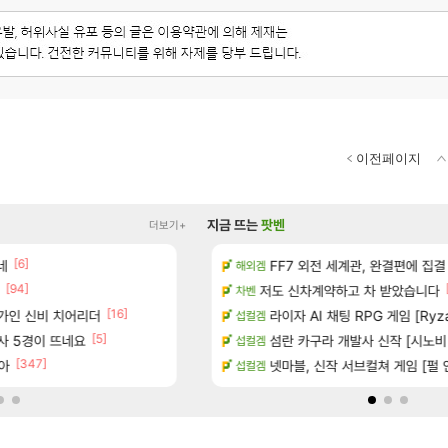
이전페이지
지금 뜨는
팟벤
더보기+
[6]
[1]
 다녀왔습니다.
네
빵 가격이 24500원 이라길래 결제 취소하
FF7 외전 세계관, 완결편에 집결
메이플
해외겜
[94]
[45]
터 공개
너넨 대난 함부로 가지 마라..
저도 신차계약하고 차 받았습니다
로아
차벤
[16]
[6]
가인 신비 치어리더
기습하는 법
Ssf 정의를 내려 버린 디시인
라이자 AI 채팅 RPG 게임 [Ryza
디아4
섭컬겜
[5]
[1
술사 5경이 뜨네요
치노트 (8/5)
게이머라면 필수로 알아야 할 것
섬란 카구라 개발사 신작 [시노비 넥서
메이플
섭컬겜
[347]
아
카네이션 정보/공략글 모음
100:8 보다 효율이 좋은 상향된 아
넷마블, 신작 서브컬쳐 게임 [펄 인 블루
로아
섭컬겜