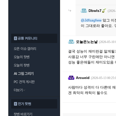
Dbwls7
(2026-
@Jdfsagfww
앜그 이
이 그대로라 좋아요. 
공통 커뮤니티
오늘은노는날
(2026-05-10 
오픈 이슈 갤러리
결국 성능이 재미란걸 알게될거
사용감 너무 구린애만 아니면
오늘의 핫벤
성능 좋은애들이 재미도있음 
오늘의 팟벤
AI 그림 그리기
Arcueid
(2026-05-13 00:25:
PC 견적 게시판
사람마다 성격이 다 다른데 재
더보기
겐 최악의 캐릭이 될수도
인기 팟벤
팟벤 바로가기