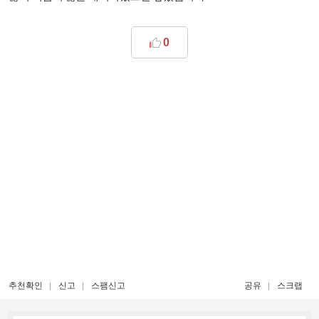
0
추천확인
신고
스팸신고
공유
스크랩