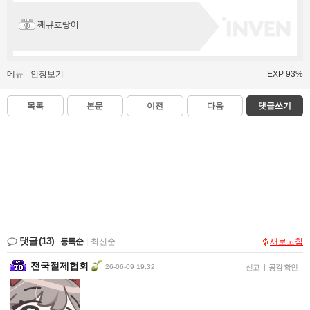
째규호랑이
메뉴
인장보기
EXP 93%
목록
본문
이전
다음
댓글쓰기
댓글
(13)
등록순
|
최신순
새로고침
전국절제협회
26-06-09 19:32
신고
|
공감 확인