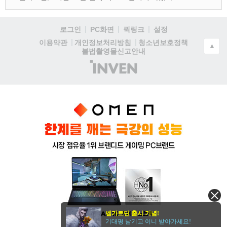
로그인
PC화면
퀵링크
설정
청소년보호정책
이용약관
개인정보처리방침
▲
불법촬영물신고안내
(주)
인
벤
벨가르딘 출시 기념!
기대평 남기고 이니 받아가세요!