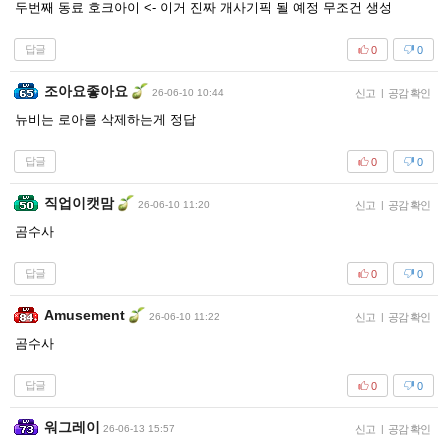
두번째 동료 호크아이 <- 이거 진짜 개사기픽 될 예정 무조건 생성
답글
0
0
조아요좋아요
26-06-10 10:44
신고
|
공감 확인
뉴비는 로아를 삭제하는게 정답
답글
0
0
직업이캣맘
26-06-10 11:20
신고
|
공감 확인
곰수사
답글
0
0
Amusement
26-06-10 11:22
신고
|
공감 확인
곰수사
답글
0
0
워그레이
26-06-13 15:57
신고
|
공감 확인