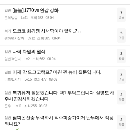
[늅늅] 1770 vs 완갑 강화
일반
7
댓글
문화방송
Lv.11
조회 682
08-04
모코코 희귀젬 사서깍아야 할까..?ㅠ
복귀
5
댓글
뭐하면서살까
Lv.12
조회 385
08-04
나락 화염의 열쇠
일반
2
댓글
일반적인닉
Lv.2
조회 662
08-04
이제 막 모코코캠프? 마친 찐 뉴비 질문입니다.
일반
2
댓글
니코털샤기
Lv.15
조회 477
08-03
복귀유저 질문있습니다. 택1 부탁드립니다. 설명도 해
일반
2
주시면감사하겠습니다
댓글
쿤우
Lv.11
조회 255
08-03
팔찌옵션중 무력화시 적주피증가이거 난투에서 적용
일반
2
되나요?
댓글