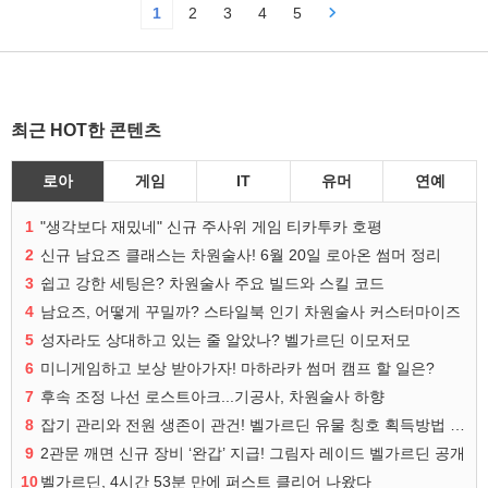
1
2
3
4
5
최근 HOT한 콘텐츠
로아
게임
IT
유머
연예
1
"생각보다 재밌네" 신규 주사위 게임 티카투카 호평
2
신규 남요즈 클래스는 차원술사! 6월 20일 로아온 썸머 정리
3
쉽고 강한 세팅은? 차원술사 주요 빌드와 스킬 코드
4
남요즈, 어떻게 꾸밀까? 스타일북 인기 차원술사 커스터마이즈
5
성자라도 상대하고 있는 줄 알았나? 벨가르딘 이모저모
6
미니게임하고 보상 받아가자! 마하라카 썸머 캠프 할 일은?
7
후속 조정 나선 로스트아크...기공사, 차원술사 하향
8
잡기 관리와 전원 생존이 관건! 벨가르딘 유물 칭호 획득방법 정리
9
2관문 깨면 신규 장비 ‘완갑’ 지급! 그림자 레이드 벨가르딘 공개
10
벨가르딘, 4시간 53분 만에 퍼스트 클리어 나왔다