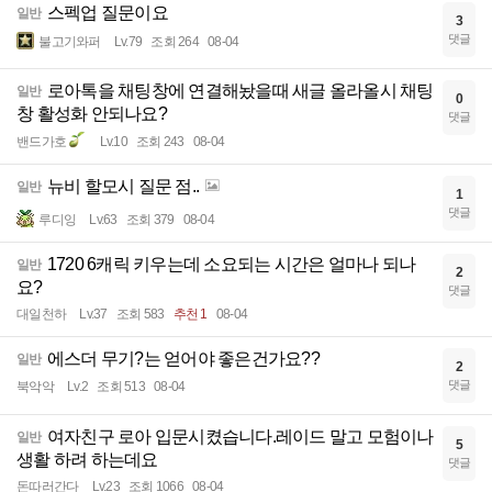
스펙업 질문이요
일반
3
댓글
불고기와퍼
Lv.79
조회 264
08-04
로아톡을 채팅창에 연결해놨을때 새글 올라올시 채팅
일반
0
창 활성화 안되나요?
댓글
밴드가호
Lv.10
조회 243
08-04
뉴비 할모시 질문 점..
일반
1
댓글
루디잉
Lv.63
조회 379
08-04
1720 6캐릭 키우는데 소요되는 시간은 얼마나 되나
일반
2
요?
댓글
대일천하
Lv.37
조회 583
추천 1
08-04
에스더 무기?는 얻어야 좋은건가요??
일반
2
댓글
북악악
Lv.2
조회 513
08-04
여자친구 로아 입문시켰습니다.레이드 말고 모험이나
일반
5
생활 하려 하는데요
댓글
돈따러간다
Lv.23
조회 1066
08-04