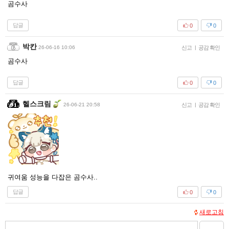
곰수사
답글
0
0
박칸
26-06-16 10:06
신고
|
공감 확인
곰수사
답글
0
0
헬스크림
26-06-21 20:58
신고
|
공감 확인
귀여움 성능을 다잡은 곰수사..
답글
0
0
새로고침