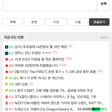
등록
목록
본문
이전
다음
댓글보기
지금 뜨는 인벤
더보기+
[4]
삼식) 토요일에 vs한동숙 롤 내전 예정
잡담
[11]
엔믹스 만난 우정잉 ㅋㅋㅋ
클립
[33]
이게 5년간 티원을 좀 먹은 플레이임
LoL
[153]
여러분 2년반만에 퍼클했습니다
로아
[74]
[벨가르딘 The FIRST] 운영 후기 + 1~3위 공대 축하 Ai짤
로아
혹시 이 만화 아시는 분 계신가요
애니클립
[2]
내차 인증
차벤
중국 CXMT, D램 매출 점유율 7%…글로벌 4위로 부상
해외겜
37%할인>할리스 스테비아 커피믹스, 9.5g, 100개입, 1개
핫딜
NEXTOM 테블릿 자바라 핸드폰 거치대 침대 스탠드, NXT-700, 화이트, 1개
핫딜
드래곤소드 어웨이크닝 DragonSword Awakening
33,000원
10%
특가