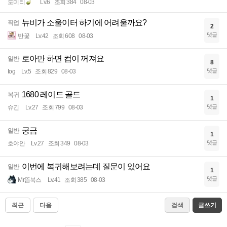
도미리
Lv.6
조회 384
08-03
뉴비가 소울이터 하기에 어려울까요?
직업
2
댓글
반꽃
Lv.42
조회 608
08-03
로아만 하면 컴이 꺼져요
일반
8
댓글
Iog
Lv.5
조회 829
08-03
1680 레이드 골드
복귀
1
댓글
슈긴
Lv.27
조회 799
08-03
궁금
일반
1
댓글
호야안
Lv.27
조회 349
08-03
이번에 복귀해보려는데 질문이 있어요
일반
1
댓글
Mr뜸북스
Lv.41
조회 385
08-03
최근
다음
검색
글쓰기