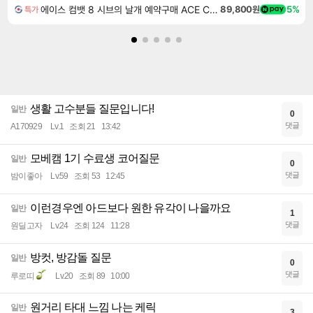
에이스 컴뱃 8 시브의 날개 예약구매 ACE COMBAT 8 WINGS OF THEVE
89,800원
5%
특가
생활 고수분들 질문입니다!
일반
0
댓글
A170929
Lv.1
조회 21
13:42
모베캠 1기 수료생 코어질문
일반
0
댓글
밤이좋아
Lv.59
조회 53
12:45
이런경우엔 아드보다 원한 유각이 나을까요
일반
1
댓글
원딜고자
Lv.24
조회 124
11:28
방컷, 방감돌 질문
일반
0
댓글
루로띠
Lv.20
조회 89
10:00
원거리 타대 느낌 나는 케릭
일반
3