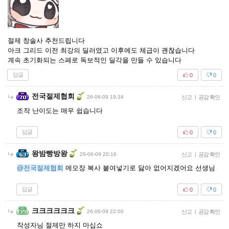
절제 창술사 추천드립니다
아크 그리드 이전 최강의 딜러였고 이후에도 체급이 괜찮습니다
계속 초기화되는 스페로 독보적인 딜각을 만들 수 있습니다
답글
0
0
전국절제협회
26-06-09 19:34
신고
|
공감 확인
조작 난이도는 매우 쉽습니다
답글
0
0
왕밤빵방왕
26-06-09 20:16
신고
|
공감 확인
@전국절제협회
메모장 복사 붙여넣기로 닳아 없어지겠어요 선생님
답글
0
0
크크크크크크
26-06-09 22:00
신고
|
공감 확인
작성자님 절제만 하지 마십쇼