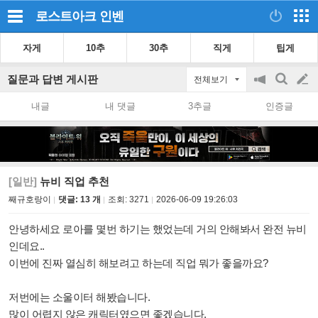
로스트아크
인벤
자게
10추
30추
직게
팁게
질문과 답변 게시판
전체보기
공
검
글
지
색
내글
내 댓글
3추글
인증글
on/off
쓰
기
[일반]
뉴비 직업 추천
째규호랑이
댓글: 13 개
조회:
3271
2026-06-09 19:26:03
안녕하세요 로아를 몇번 하기는 했었는데 거의 안해봐서 완전 뉴비
인데요..
이번에 진짜 열심히 해보려고 하는데 직업 뭐가 좋을까요?
저번에는 소울이터 해봤습니다.
많이 어렵지 않은 캐릭터였으면 좋겠습니다.