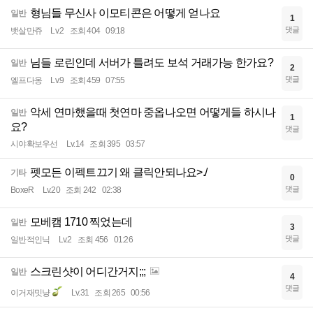
형님들 무신사 이모티콘은 어떻게 얻나요
일반
1
댓글
뱃살만쥬
Lv.2
조회 404
09:18
님들 로린인데 서버가 틀려도 보석 거래가능 한가요?
일반
2
댓글
엘프다옹
Lv.9
조회 459
07:55
악세 연마했을때 첫연마 중옵나오면 어떻게들 하시나
일반
1
요?
댓글
시야확보우선
Lv.14
조회 395
03:57
펫모든 이펙트끄기 왜 클릭안되나요>./
기타
0
댓글
BoxeR
Lv.20
조회 242
02:38
모베캠 1710 찍었는데
일반
3
댓글
일반적인닉
Lv.2
조회 456
01:26
스크린샷이 어디간거지;;;
일반
4
댓글
이거재밋냥
Lv.31
조회 265
00:56