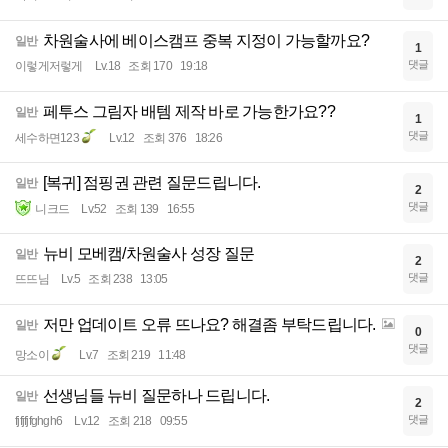
차원술사에 베이스캠프 중복 지정이 가능할까요?
일반
1
댓글
이렇게저렇게
Lv.18
조회 170
19:18
페투스 그림자 배템 제작 바로 가능한가요??
일반
1
댓글
세수하면123
Lv.12
조회 376
18:26
[복귀] 점핑권 관련 질문드립니다.
일반
2
댓글
니크드
Lv.52
조회 139
16:55
뉴비 모베캠/차원술사 성장 질문
일반
2
댓글
뜨뜨님
Lv.5
조회 238
13:05
저만 업데이트 오류 뜨나요? 해결좀 부탁드립니다.
일반
0
댓글
망소이
Lv.7
조회 219
11:48
선생님들 뉴비 질문하나 드립니다.
일반
2
댓글
fjfjfjfghgh6
Lv.12
조회 218
09:55