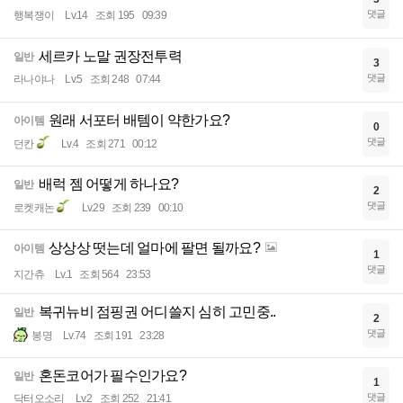
댓글
행복쟁이
Lv.14
조회 195
09:39
세르카 노말 권장전투력
일반
3
댓글
라나야나
Lv.5
조회 248
07:44
원래 서포터 배템이 약한가요?
아이템
0
댓글
던칸
Lv.4
조회 271
00:12
배럭 젬 어떻게 하나요?
일반
2
댓글
로켓캐논
Lv.29
조회 239
00:10
상상상 떳는데 얼마에 팔면 될까요?
아이템
1
댓글
지간츄
Lv.1
조회 564
23:53
복귀뉴비 점핑권 어디쓸지 심히 고민중..
일반
2
댓글
봉명
Lv.74
조회 191
23:28
혼돈코어가 필수인가요?
일반
1
댓글
닥터오소리
Lv.2
조회 252
21:41