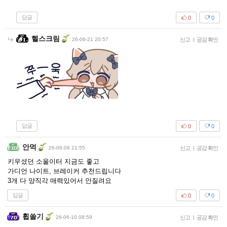
답글
0
0
헬스크림
26-06-21 20:57
신고
|
공감 확인
답글
0
0
안먹
26-06-09 21:55
신고
|
공감 확인
키우셨던 소울이터 지금도 좋고
가디언 나이트, 브레이커 추천드립니다
3개 다 양직각 매력있어서 안질려요
답글
0
0
휩쓸기
26-06-10 08:59
신고
|
공감 확인