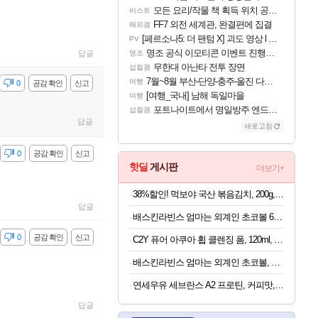
모든 요리/작물 책 획득 위치 공략 (36개) - 미식가 도전과제
비스트
FF7 외전 세계관, 완결편에 집결
해외겜
[페르소나5: 더 팬텀 X] 괴도 영상 l 타카마키 안·댄싱 스타
PV
명조 공식 이모티콘 이벤트 진행해봤습니다! 참여부터 추첨까지????
답글
명조
무한대 아난타 전투 장면
섭컬겜
7월~8월 부산-단양-충주-울진 다녀왔어요~
여행
감
0
공감 확인
신고
[여행_국내] 남해 독일마을
여행
포트나이트에서 명일방주 엔드필드 [펠리카] 판매 예정
섭컬겜
답글
새로고침
감
0
공감 확인
신고
핫딜
게시판
더보기+
38%할인! 먹보야 국산 볶음김치, 200g, 8봉
답글
배스킨라빈스 엄마는 외계인 초코볼 6개입 x 2봉지 (1봉지당 4,950원)
감
0
공감 확인
신고
C2Y 퓨어 아쿠아 휩 클렌징 폼, 120ml, 4개
배스킨라빈스 엄마는 외계인 초코볼, 32g, 6개입, 2개
연세우유 세브란스 A2 프로틴, 커피맛, 190ml, 16개
답글