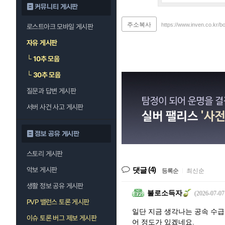
커뮤니티 게시판
주소복사
https://www.inven.co.kr/b
로스트아크 모바일 게시판
자유 게시판
└
10추 모음
└
30추 모음
질문과 답변 게시판
서버 사건 사고 게시판
정보 공유 게시판
스토리 게시판
(4)
악보 게시판
댓글
등록순
|
최신순
생활 정보 공유 게시판
불로소득자
(2026-07-07
PVP 밸런스 토론 게시판
일단 지금 생각나는 공속 수급
이슈 토론 버그 제보 게시판
어 정도가 있겠네요.