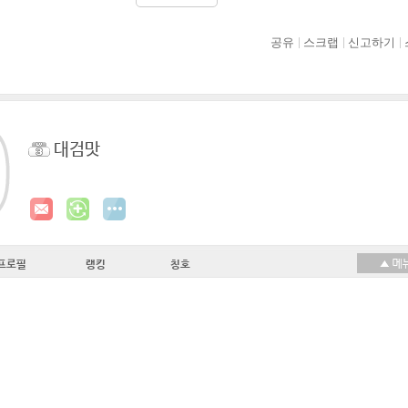
공유
스크랩
신고하기
대검맛
프로필
랭킹
칭호