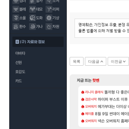
섬너
알카
소서
블레
데모
리퍼
소울
도화
기상
환수
가나
차원
(구) 자료와 정보
아바타
목록
다음글
이전글
선원
호감도
지금 뜨는
핫벤
카드
[14]
[1]
패키지가 나왔읍니다.
CXMT, D램 매출 점유율 7%…글로벌 4위로 부상
아스오라 성우 정
똘끼형 다 좋은데 해외작
리니지 클래식
아스오라
[57]
샤타가 아닌 큰 이유는 경매장 불안정때문일듯
발 원가 압박, 메인보드값 오르나
하이퍼 부스트 이후 
아키츠 아키나 성
검은사막
아스오라
[11]
x님 옴니움 장서 안하셨어요?
크드 1.06 패치노트 (8/5)
메가부대는 더이상 나
모든 성소 위치 공략 
오버워치
비스트
[47]
짜 개웃기네 ㅋㅋ
 3사, 2027년 생산분 완판?
8월 9일 썬데이 메이
프롤로그 테스트를 
메이플
리밋제로
[130]
게트 본사에서 연락왔음
사쿠라 마이 성우 정보 및 주요 필모
명조 공식 이모티콘 이벤트 
넥슨 오버워치 홈페이
오버워치
명조