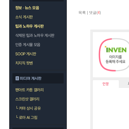
정보 · 뉴스 모음
목록
|
댓글(
4
)
소식 게시판
팁과 노하우 게시판
삭제된 팁과 노하우 게시판
인증 게시물 모음
SOOP 게시판
치지직 팟벤
미디어 게시판
인장
팬아트 카툰 갤러리
스크린샷 갤러리
└
커마 상시 공유
└
로아 AI 그림