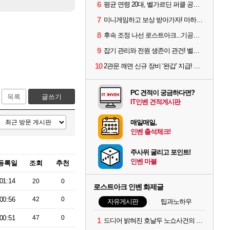
6
평균 연령 20대, 벨가르딘 퍼클 공대 '영로티'를 만나다
7
미니게임하고 보상 받아가자! 마하라카 썸머 캠프 할 일은?
8
후속 조정 나선 로스트아크...기공사, 차원술사 하향
9
잡기 관리와 전원 생존이 관건! 벨가르딘 유물 칭호 획득방법 정리
10
2관문 깨면 신규 장비 ‘완갑’ 지급! 그림자 레이드 벨가르딘 공개
PC 견적이 궁금하다면?
목록
글쓰기
IT인벤 견적게시판
매일매일,
인벤 출석체크!
주사위 굴리고 포인트!
인벤 마블
등록일
조회
추천
01:14
20
0
로스트아크 인벤 화제글
00:56
42
0
자유게시판
팁과노하우
00:51
47
0
1
드디어 밝혀진 호날두 노쇼사건의 진실 ㅁㅊㄷㄷㄷㄷ