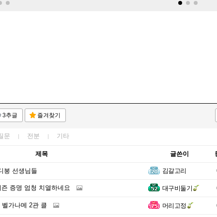
3추글
즐겨찾기
질문
전분
기타
제목
글쓴이
디붕 선생님들
김갈고리
 시즌 증명 엄청 치열하네요
대구비둘기
쯔 벨가나메 2관 클
머리고정