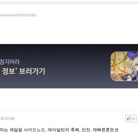
oard/lostark/5343/153361
 05:45:06)
공감
비공
0
처는 깨달음 사이드노드, 에아달린의 축복, 만찬, 재빠른혼돈코