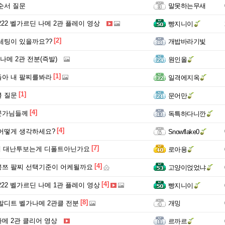
순서 질문
말못하는무새
222 벨가르딘 나메 2관 플레이 영상
빵지니이
[2]
세팅이 있을까요??
개밥바라기빛
가나메 2관 전분(즉발)
원인올
[1]
아 내 팔찌를봐라
일격에지옥
[1]
 질문
문어만
[4]
문가님들께
독특하다니깐
[4]
어떻게 생각하세요?
Snowflake0
[7]
에 대난투보는게 디폴트아닌가요
로아용
[4]
붕쯔 팔찌 선택기준이 어케될까요
고양이얹었냐
[4]
222 벨가르딘 나메 1관 플레이 영상
빵지니이
[8]
즉발디트 벨가나메 2관클 전분
개밍
메 2관 클리어 영상
르까르