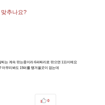
게 맞추나요?
 팔찌는 계속 깎는중이라 6퍼짜리로 깎으면 111이에요
? 아무리봐도 19퍼를 땡겨올곳이 없는데
0