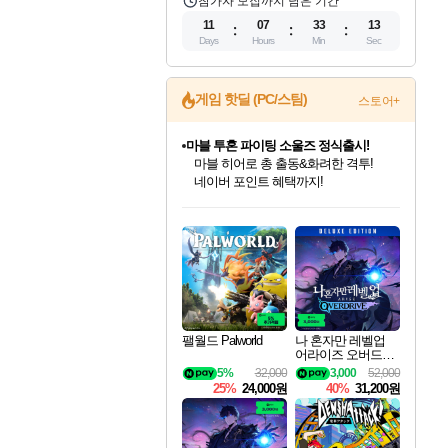
참가자 모집까지 남은 기간
11
07
33
12
Days
Hours
Min
Sec
마블 투혼 파이팅 소울즈 정식출시!
게임 핫딜 (PC/스팀)
스토어+
마블 히어로 총 출동&화려한 격투!
네이버 포인트 혜택까지!
귀무자: 검의 길 예약 판매 중!
10% 할인과
이니&베니 혜택까지!
인벤게임즈 8월 특별 할인!
드래곤소드: 어웨이크닝 입점!
문명 7 특별 할인!
비스트 오브 리인카네이션 정식 출시!
커세어 코브 출시 기념 할인!
더 렐릭 퍼스트 가디언 정식 출시
베데스다 40주년 기념 할인 중!
캡콤 프렌차이즈 할인 진행 중!
캡콤 일부 상품 상시 할인
스타워즈 은하계 레이서
로블록스 기프트 카드 공식 입점
인기 퍼블리셔 모음!
스팀으로 만나는 드래곤소드!
조선&고려 DLC 출시 예정
게임프릭 신작 IP
해적'섬'을 발전시키자!
설화x하드코어 액션!
베데스다의 명작들을
몬헌, 바하 등 인기 IP를
몬헌 와일즈 & 드래곤즈 도그마2
인벤게임즈에서 10% 추가 적립
Robux를 가장 안전하고
최대 90% 할인가를 만나보세요!
네이버혜택과 함께 만나보세요!
50%할인&추가 적립까지!
네이버 혜택가와 함께 예약하세요!
할인&네이버혜택으로 만나보세요!
네이버페이 혜택과 만나보세요!
40주년 프로모션으로 만나보세요!
할인가에 만나보세요!
일부 에디션 상시 할인!
혜택으로 예약 판매 중
편안하게 충전하세요
팰월드 Palworld
나 혼자만 레벨업
어라이즈 오버드라
이브 디럭스 에디션
5%
32,000
3,000
52,000
Solo Leveling Arise
25%
24,000원
40%
31,200원
Overdrive Deluxe Edi
tion