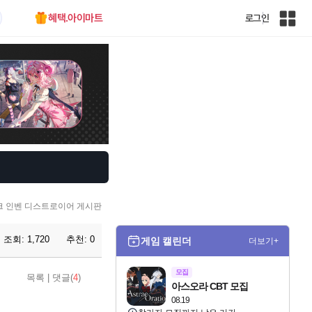
혜택.아이마트
로그인
인
벤
전
체
사
이
트
맵
 인벤 디스트로이어 게시판
조회:
1,720
추천:
0
게임 캘린더
더보기+
모집
목록
|
댓글(
4
)
아스오라 CBT 모집
08.19