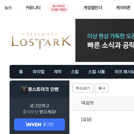
로스트아크
뉴스
커뮤니티
게임캘린더
게이머존
기대평 이벤트
홈
아이템
제작
스킬
스킬 시뮬
아크 패시
주소보기
복사
로스트아크 인벤
대검맛
로그인하고
출석보상
받으세요!
[잡담]
로그인