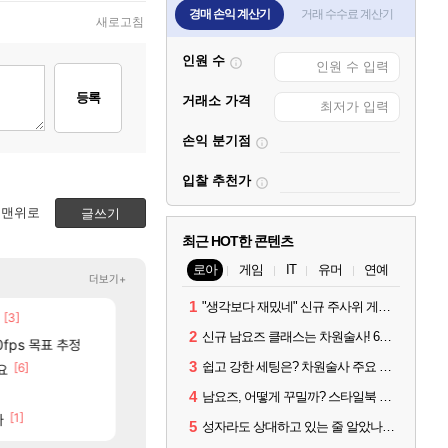
경매 손익 계산기
거래 수수료 계산기
새로고침
인원 수
등록
거래소 가격
손익 분기점
입찰 추천가
맨위로
글쓰기
최근 HOT한 콘텐츠
로아
게임
IT
유머
연예
더보기+
1
"생각보다 재밌네" 신규 주사위 게임 티카투카 호평
75]
[3]
[14]
주말패키지가 나왔읍니다.
중국 CXMT, D램 매출 점유율 7%…글로벌 4위로 부상
리니지M
해외겜
2
신규 남요즈 클래스는 차원술사! 6월 20일 로아온 썸머 정리
[
0fps 목표 추정
썬데이가 샤타가 아닌 큰 이유는 경매장 불안정때문일듯
AI발 원가 압박, 메인보드값 오르나
메이플
해외겜
3
쉽고 강한 세팅은? 차원술사 주요 빌드와 스킬 코드
[6]
[48]
[11]
기 택틱 소개
요
공장: xx님 옴니움 장서 안하셨어요?
리싱크드 1.06 패치노트 (8/5)
와우
리싱크드
[47]
ㅇㅂ)진짜 개웃기네 ㅋㅋ
메모리 3사, 2027년 생산분 완판?
메이플
해외겜
4
남요즈, 어떻게 꾸밀까? 스타일북 인기 차원술사 커스터마이즈
[1]
[85]
[130]
사람도 있네
다
파리바게트 본사에서 연락왔음
아사쿠라 마이 성우 정보 및 주요 필모
메이플
아스오라
5
성자라도 상대하고 있는 줄 알았나? 벨가르딘 이모저모