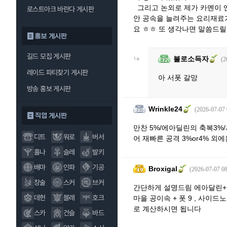
그리고 논외로 제가 카멘이 엔
로스트아크 바란다 게시판
안 공속을 늘려주는 요리재료
요 ㅎㅎ 또 생각나면 말씀드
홍보 게시판
길드 모집 게시판
불로소득자
(2
레이드 파티찾기 게시판
아 서폿 갈망
방송 홍보 게시판
Wrinkle24
(2026-07-07 
직업 게시판
만찬 5%/에아딜린의 축복3%
디트
워로
버서
어 재빠른 공격 3%or4% 외
홀나
슬레
발키
배마
인파
기공
Broxigal
(2026-07-07 08
창술
스커
브커
간단하게 설명드림 에아달린+
데헌
블래
호크
마을 공이속 + 폿 9 , 사이드
로 계산하시면 됩니다
스카
건슬
바드