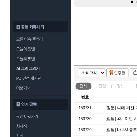
공통 커뮤니티
오픈 이슈 갤러리
오늘의 핫벤
오늘의 팟벤
AI 그림 그리기
인증글
PC 견적 게시판
전체
잡담
정보
더보기
번호
인기 팟벤
153731
[질문]
나메 깨신 
팟벤 바로가기
[잡담]
와.. 이번
153730
치지직
[잡담]
L7300 붕
153729
차벤