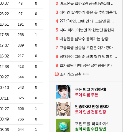
2
00:07
바보온돌 벨하 2관 공략나왔길래 보는데
48
0
3
에어컨 쌀먹하기 좋은 곳 추천해준다.
23:22
97
0
4
??? : "미안, 그땐 안 돼. 그날엔 한국에 가야 해."
18:51
191
0
5
나다 퍼리, 이번엔 딱 한번만 말한다.
17:58
258
1
6
내향인들 심박수 올라가는 상황
17:07
389
0
7
고등학생 실습생 ㅈ같은 애가 왔다...
16:02
217
0
8
공대원이 그려준 새총 협카 방향 미리 아는법
9
벨가르딘 나메 공략 끓여왔습니다
12:38
413
0
10
소서리스 근황 ㄷㄷ
09:27
644
0
09:10
543
0
쿠폰 받고 게임하자!
로아 여름 쿠폰
07:11
325
0
인증하GO 인장 받GO
02:27
506
1
로아 인벤 전용 인장
00:49
766
0
포인트를 획득하자!
섬의 마음 수집 방법
08-06
544
1