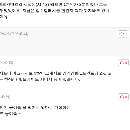
드컨텐즈일 시절에(시즌2) 먹으면 1분인가 2분이었나 그동
가 있었어요. 지금은 잠수함패치를 한건지 싹다 뒤져봐도 없네
릴게유
026-07-07 05:45:44)
공감
비공
0
06:49:13)
공감
비공
0
/서포터 아크패시브 9%/아크패시브 영역강화 1포인트당 2%/ 코
에는 천상/배마/블레이드 시너지 등이 있습니다.
:49:39)
공감
비공
0
만찬 공이속 을 먹어서 있다는 가정하에
노드 공이속 =