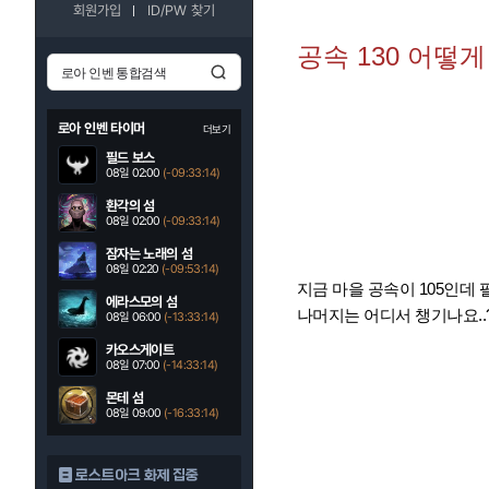
회원가입
ID/PW 찾기
공속 130 어떻
로아 인벤 타이머
더보기
필드 보스
08일 02:00
(-09:33:13)
환각의 섬
08일 02:00
(-09:33:13)
잠자는 노래의 섬
08일 02:20
(-09:53:13)
지금 마을 공속이 105인데
에라스모의 섬
나머지는 어디서 챙기나요..
08일 06:00
(-13:33:13)
카오스게이트
08일 07:00
(-14:33:13)
몬테 섬
08일 09:00
(-16:33:13)
로스트아크 화제 집중