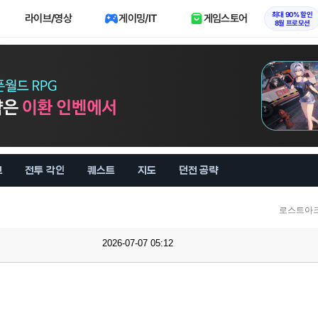
최대 90% 할인
라이브/영상
게이밍/IT
게임스토어
8월 프로모션
브
전투 각인
퀘스트
지도
던전 공략
로스트아크
2026-07-07 05:12