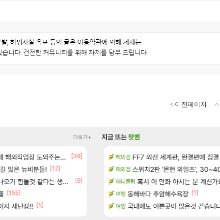
이전페이지
지금 뜨는
팟벤
더보기+
[39]
[
보 및 출연작 모음
업장 도와주는 짓은 좀 아니지않냐?
현재 나무위키 실검 1위인 김규원
FF7 외전 세계관, 완결편에 집결
메이플
해외겜
[12]
[183]
길 잃은 뉴비분들!
우 정보 및 주요 필모
골드 파는 게 왜 쌀숭이임?
스위치2판 ‘몬헌 와일즈’, 30~4
로아
해외겜
[9]
오기 힘들것 같다는 생각임
(40개) - 귀환한 영혼 도전과제
ㅇㅂ) 벨가르딘 나메 320줄 11시 유
혹시 이 만화 아시는 분 계신가
로아
애니클립
[155]
[13]
[1]
플
마치고.. (feat. 리아)
동해바다 추암해수욕장
아떨린다 한시간후면
리니지M
여행
[5]
진행해봤습니다! 참여부터 추첨까지????
지 새단장!!
아니 뭔 샤타 안 나왔다고 진짜 화내는 
국내에도 이쁜곳이 많은것 같습니
메이플
여행