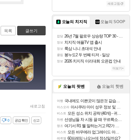
새로고침
오늘의 치지직
오늘의 SOOP
목록
글쓰기
26년 7월 팔로우 상승량 TOP 30 - 월간 치지직
잡담
치지직 애플TV 앱 출시
정보
룩삼 니니 초대석 안내
정보
봉누도2 두 번째 티저 - 일상
클립
2026 치지직 이리대회 오픈컵 안내
정보
더보기+
오늘의 팟벤
오늘의 핫벤
국내에도 이쁜곳이 많은것 같습니다
여행
새로고침
아사쿠라 마이 성우 정보 및 주요 필모
아스오라
모든 성소 위치 공략 (40개) - 귀환한 영혼 도전과제
비스트
선생님들 차 시동 끌 때 꾸르륵소리나는데
차벤
감
0
공감 확인
신고
여기서 R1 뭘 말하는거고 R2가 뭘말하는걸까요?
명조
모든 바우에라 업그레이드 아이템 획득 위치 공략 (89개)
비스트
60프레임 나오는데 정상일까요?
레퀴엠