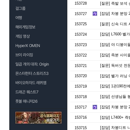
153728
[질문]
즉발 보석 
걸그룹
[잡담]
차붕 분망 
153727
여행
153725
[질문]
신속 디트 
해외게임정보
[잡담]
L7600 벨
153724
게임 영상
[잡담]
야 디붕이들
153723
HyperX OMEN
브이 라이징
[잡담]
즉분 사이클
153722
일곱 개의 대죄: Origin
[질문]
독버섯 전
153721
몬스터헌터 스토리즈3
153720
[잡담]
벨가 러닝 
바이오하자드 레퀴엠
[잡담]
1관190전
153719
드래곤 퀘스트7
[잡담]
선생님들 
153718
풋볼 매니저26
[잡담]
차붕 분망 
153717
153716
[잡담]
L7400+ 
[잡담]
차붕디트 나
153715