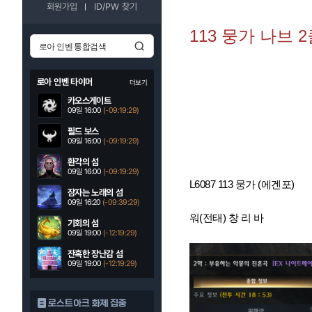
회원가입
ID/PW 찾기
113 뭉가 나브 
로아 인벤 타이머
더보기
카오스게이트
09일 16:00
(-09:19:27)
필드 보스
09일 16:00
(-09:19:27)
환각의 섬
09일 16:00
(-09:19:27)
L6087 113 뭉가 (에겐포)
잠자는 노래의 섬
09일 16:20
(-09:39:27)
워(전태) 창 리 바
기회의 섬
09일 19:00
(-12:19:27)
잔혹한 장난감 섬
09일 19:00
(-12:19:27)
로스트아크 화제 집중