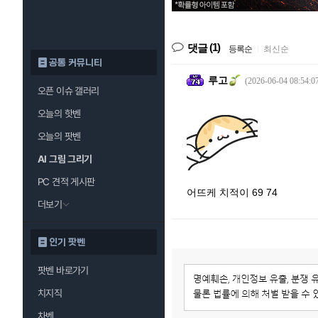
(1)
댓글
등록순
|
최신순
공통 커뮤니티
루고
(2026-06-04 08:54:0
오픈 이슈 갤러리
오늘의 핫벤
오늘의 팟벤
AI 그림 그리기
PC 견적 게시판
어뜨케 치적이 69 74
더보기
인기 팟벤
팟벤 바로가기
치지직
차벤