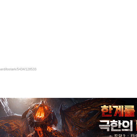
oard/lostark/5434/128533