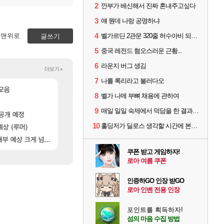
2
깐부가 배신해서 진짜 혼내주고싶다
3
얘 뭔데 나랑 공명하냐
4
맨위로
벨가르딘 2관문 320줄 허수아비 되는 버그ㄷㄷㄷㄷㄷ
글쓰기
5
중국 레전드 혐오스러운 근황...
6
라운지 버그 생김
더보기+
7
나를 록리라고 불러다오
[17]
[1]
[5]
ㄷㄷ
모음
병신 게임 서버 관리도 못하냐 이젠?
귀여운 아일릿 원희
오버워치
걸그룹
8
벨가 나메 부뼈 채용에 관하여
[172]
[10]
ㅋㅋㅋ
라스트 에포크 시즌5 - 서리화신의 분노 티저
패스 세계수뽑기 최고네..ㄷㄷ
리니지M
PV
9
매일 일일 숙제에서 덕담을 한 결과.png
[101]
공개 예정
ㅅㅂ츄츄지지 인기캐릭터 왜이러는데?
[페르소나5: 더 팬텀 X] 괴도 영상 l 타카마키 안·댄싱 스
메이플
PV
10
[65]
홀딩저가 딜로스 생각할 시간에 본인 스킬 사이클이나 제대로 굴려라
상 (루머)
노진구: 전 국민한테 10만원씩 줄거야.gif
실버 팰리스 CBT 화제의 순간·후기 모음
메이플
실팰
[155]
[25]
ㅋㅋ
부 예상 크게 넘어”
방금 직접찍은건데
'하늘 위의 공포' 도전과제 달성법
리니지M
비스트
쿠폰 받고 게임하자!
로아 여름 쿠폰
인증하GO 인장 받GO
로아 인벤 전용 인장
포인트를 획득하자!
섬의 마음 수집 방법