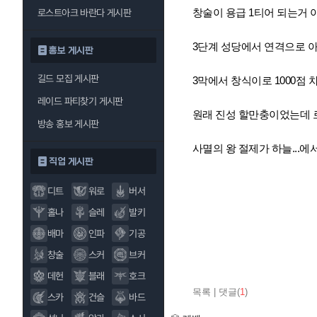
창술이 용급 1티어 되는거 
로스트아크 바란다 게시판
3단계 성당에서 연격으로 아
홍보 게시판
길드 모집 게시판
3막에서 창식이로 1000점
레이드 파티찾기 게시판
원래 진성 할만충이었는데 
방송 홍보 게시판
사멸의 왕 절제가 하늘...
직업 게시판
디트
워로
버서
홀나
슬레
발키
배마
인파
기공
창술
스커
브커
데헌
블래
호크
목록
|
댓글(
1
)
스카
건슬
바드