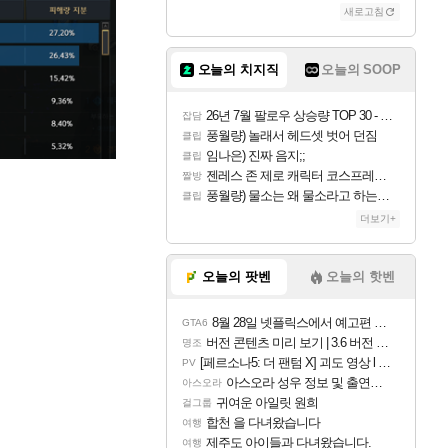
새로고침
오늘의 치지직
오늘의 SOOP
26년 7월 팔로우 상승량 TOP 30 - 월간 치지직
잡담
풍월량) 놀래서 헤드셋 벗어 던짐
클립
임나은) 진짜 음지;;
클립
젠레스 존 제로 캐릭터 코스프레한 꽁주
짤방
풍월량) 물소는 왜 물소라고 하는거야? 아! 그만 ㅋㅋ 알았어 ㅋㅋ
클립
더보기+
오늘의 팟벤
오늘의 핫벤
8월 28일 넷플릭스에서 예고편 공개 예정
GTA6
버전 콘텐츠 미리 보기 | 3.6 버전 「신기루 속 등불 그림자, 속세에 깃든 검의 결심」이 8월 20일에 업데이트됩니다!
명조
[페르소나5: 더 팬텀 X] 괴도 영상 l 타카마키 안·댄싱 스타
PV
아스오라 성우 정보 및 출연작 모음
아스오라
귀여운 아일릿 원희
걸그룹
합천 을 다녀왔습니다
여행
제주도 아이들과 다녀왔습니다.
여행