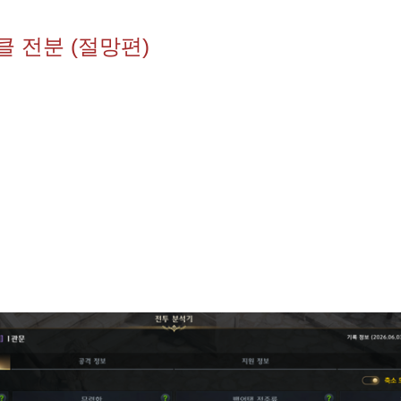
2클 전분 (절망편)