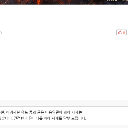
7)
공감
비공
0