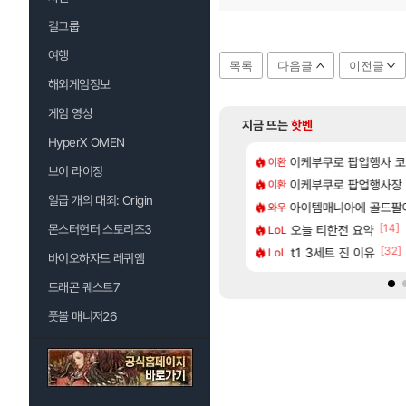
걸그룹
여행
목록
다음글
이전글
해외게임정보
게임 영상
지금 뜨는
핫벤
HyperX OMEN
[1]
[5]
게임 서버 관리도 못하냐 이젠?
운 아일릿 원희
이케부쿠로 팝업행사 코
선생님들 차 시동 끌
이환
차벤
브이 라이징
[10]
에포크 시즌5 - 서리화신의 분노 티저
세계수뽑기 최고네..ㄷㄷ
이케부쿠로 팝업행사장
1세대 K7 3.5NA인데 LF쏘나타
이환
차벤
일곱 개의 대죄: Origin
[101]
츄지지 인기캐릭터 왜이러는데?
5: 더 팬텀 X] 괴도 영상 l 타카마키 안·댄싱 스타
아이템매니아에 골드팔아 월 2
설악산 울산바위
와우
여행
[65]
[14]
 전 국민한테 10만원씩 줄거야.gif
팰리스 CBT 화제의 순간·후기 모음
몬스터헌터 스토리즈3
오늘 티한전 요약
60프레임 나오는
LoL
레퀴엠
[25]
[32]
 직접찍은건데
늘 위의 공포' 도전과제 달성법
t1 3세트 진 이유
포트나이트에서 명일방
LoL
섭컬겜
바이오하자드 레퀴엠
드래곤 퀘스트7
풋볼 매니저26