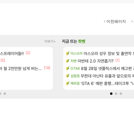
이전페이지
지금 뜨는
팟벤
더보기+
[2]
[2]
스프레이어들!!
 때 꾸르륵소리나는데
페이커가 미리 알려준 방출순서 ㄷㄷ
아스오라 성우 정보 및 출연작 
LoL
아스오라
[5]
[1]
 2.0NA 기변하면 유류비 절약이 얼마나 될까요..?
태극기 또 거꾸로 해놨네 미친것들 
아반테 2.0 자연흡기?
메이플
차벤
[19]
[11]
천만원 넘게 버는 인간 있던데
이 맛에 주말던전 돔
8월 28일 넷플릭스에서 예고편 
리니지M
GTA6
[1]
[19]
데 정상일까요?
미쳤다. 자랑글
무한대 아난타 유출과 앞으로의 예
리니지M
섭컬겜
주 엔드필드 [펠리카] 판매 예정
애초에 홀딩저가가 짜치는게 이거임 
‘GTA 6’ 예판 흥행…테이크투 “내
로아
해외겜