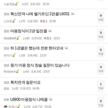
소슬한달
Lv.33
조회 422
18:34
특신연격 나메 벨가르딘 2관클 L6031
잡담
9
댓글
노라봇
Lv.70
조회 632
추천 1
15:49
마용창식이 2관 밑잔클
잡담
5
댓글
Abbdfafsdf
Lv.88
조회 932
추천 1
13:22
하 1관클은 했는데 전분 현타오네
잡담
0
댓글
화야기
Lv.26
조회 661
12:35
뭉가 마용 창식 창술 질문이 있습니다
잡담
4
댓글
Russowar
Lv.40
조회 541
10:07
특치연격 질문이요
잡담
1
댓글
땝땝
Lv.40
조회 423
04:06
L6900 마용창식 나메클
전분
0
댓글
한제나
Lv.78
조회 712
03:20