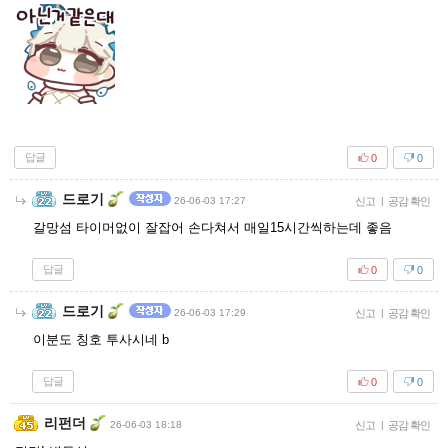
답글
0
0
드로기
26-06-03 17:27
신고
|
공감 확인
갈망섬 타이머없이 잘잡어 손다쳐서 매일15시간씩하는데 좋음
답글
0
0
드로기
26-06-03 17:29
신고
|
공감 확인
이분도 칭호 투사시네 b
답글
0
0
리펀더
26-06-03 18:18
신고
|
공감 확인