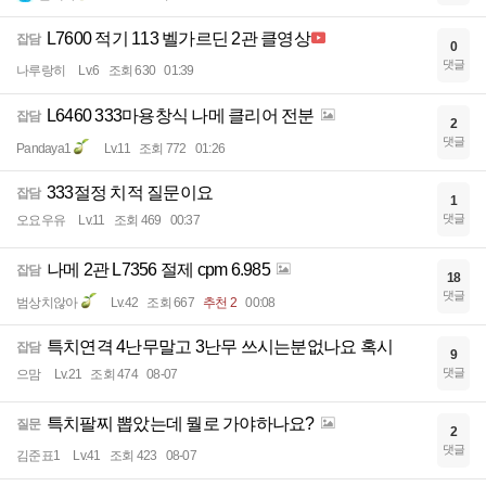
L7600 적기 113 벨가르딘 2관 클영상
잡담
0
댓글
나루랑히
Lv.6
조회 630
01:39
L6460 333마용창식 나메 클리어 전분
잡담
2
댓글
Pandaya1
Lv.11
조회 772
01:26
333절정 치적 질문이요
잡담
1
댓글
오요우유
Lv.11
조회 469
00:37
나메 2관 L7356 절제 cpm 6.985
잡담
18
댓글
범상치않아
Lv.42
조회 667
추천 2
00:08
특치연격 4난무말고 3난무 쓰시는분없나요 혹시
잡담
9
댓글
으맘
Lv.21
조회 474
08-07
특치팔찌 뽑았는데 뭘로 가야하나요?
질문
2
댓글
김준표1
Lv.41
조회 423
08-07