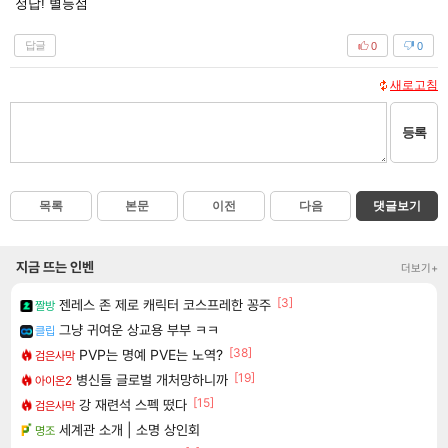
정답! 별등섬
답글
0
0
새로고침
등록
목록
본문
이전
다음
댓글보기
지금 뜨는 인벤
더보기+
[3]
젠레스 존 제로 캐릭터 코스프레한 꽁주
짤방
그냥 귀여운 상교용 부부 ㅋㅋ
클립
[38]
PVP는 명예 PVE는 노역?
검은사막
[19]
병신들 글로벌 개처망하니까
아이온2
[15]
강 재련석 스펙 떴다
검은사막
세계관 소개 | 소명 상인회
명조