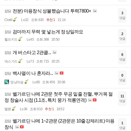
전분) 마용창식 성불했습니다 투력7800+
잡담
3
댓글
Cloriii
Lv.32
조회 635
추천 1
21:14
검마까지 무력 몇 넣는게 정상일까요
잡담
2
댓글
헬프키드
Lv.45
조회 388
20:50
개 버스타고 2관클...
잡담
6
댓글
넥스가드
Lv.73
조회 715
20:25
백사멸이 나 혼자라...
잡담
0
댓글
멍냥의숲
Lv.80
조회 456
20:06
벨가르딘 나메 2관문 첫주 무공 밑줄 잔혈, 뿌거목 절
잡담
11
정 창술사 시점 (1.1조, 특치 뭉가 적룡연격)
댓글
멜랭
Lv.36
조회 910
추천 1
18:52
벨가르딘 나메 1~2관문 (2관문은 10줄강제리트) 마용
잡담
1
창식
댓글