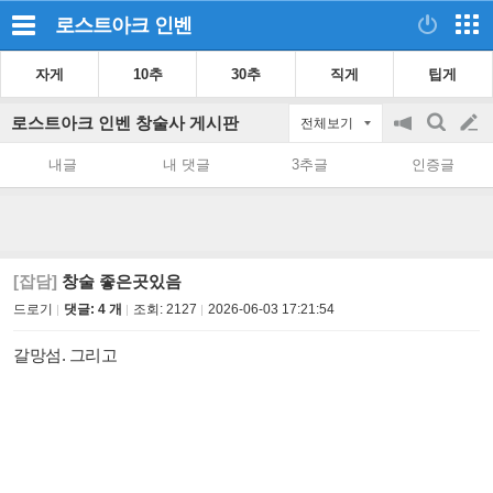
로스트아크
인벤
자게
10추
30추
직게
팁게
로스트아크 인벤 창술사 게시판
전체보기
공
검
글
지
색
내글
내 댓글
3추글
인증글
on/off
쓰
기
[잡담]
창술 좋은곳있음
드로기
댓글: 4 개
조회:
2127
2026-06-03 17:21:54
갈망섬. 그리고