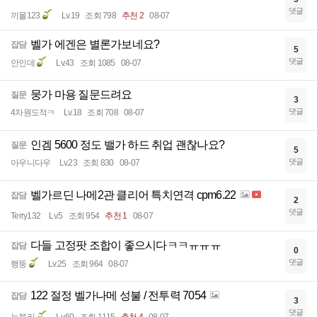
댓글
끼몰123
Lv.19
조회 798
추천 2
08-07
벨가 에겐은 별론가보네요?
잡담
5
댓글
안인데
Lv.43
조회 1085
08-07
뭉가 마용 질문드려요
질문
3
댓글
4차원도적ㅋ
Lv.18
조회 708
08-07
인겜 5600 정도 밸가 하드 취업 괜찮나요?
질문
5
댓글
아우니다우
Lv.23
조회 830
08-07
벨가르딘 나메2관 클리어 특치연격 cpm6.22
잡담
2
댓글
Terry132
Lv.5
조회 954
추천 1
08-07
다들 고정팟 조합이 좋으시다ㅋㅋㅠㅠㅠ
잡담
0
댓글
행뚱
Lv.25
조회 964
08-07
122 절정 벨가나메 성불 / 전투력 7054
잡담
3
댓글