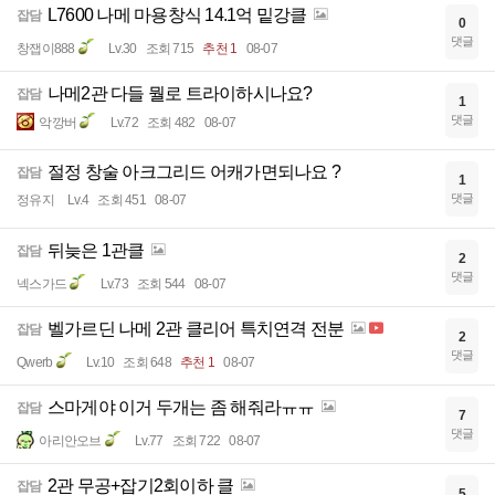
L7600 나메 마용창식 14.1억 밑강클
잡담
0
댓글
창잽이888
Lv.30
조회 715
추천 1
08-07
나메2관 다들 뭘로 트라이하시나요?
잡담
1
댓글
악깡버
Lv.72
조회 482
08-07
절정 창술 아크그리드 어캐가면되나요 ?
잡담
1
댓글
정유지
Lv.4
조회 451
08-07
뒤늦은 1관클
잡담
2
댓글
넥스가드
Lv.73
조회 544
08-07
벨가르딘 나메 2관 클리어 특치연격 전분
잡담
2
댓글
Qwerb
Lv.10
조회 648
추천 1
08-07
스마게야 이거 두개는 좀 해줘라ㅠㅠ
잡담
7
댓글
아리안오브
Lv.77
조회 722
08-07
2관 무공+잡기2회이하 클
잡담
5