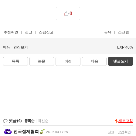
0
추천확인
신고
스팸신고
공유
스크랩
메뉴
인장보기
EXP 40%
목록
본문
이전
다음
댓글쓰기
댓글
(4)
등록순
|
최신순
새로고침
전국절제협회
26-06-03 17:25
신고
|
공감 확인