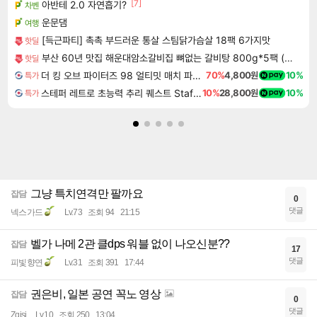
[7]
아반테 2.0 자연흡기?
차벤
운문댐
여행
[득근파티] 촉촉 부드러운 통살 스팀닭가슴살 18팩 6가지맛
핫딜
부산 60년 맛집 해운대암소갈비집 뼈없는 갈비탕 800g*5팩 (총 4kg) | 살코기 듬뿍 순살 소 갈비탕 진한 국물
핫딜
더 킹 오브 파이터즈 98 얼티밋 매치 파이널 에디션 THE KING OF FIGHTERS 98 ULTIMATE MATCH FINAL EDITION
70%
4,800원
10%
특가
스테퍼 레트로 초능력 추리 퀘스트 Staffer Retro A Supernatural Mystery Quest
10%
28,800원
10%
특가
그냥 특치연격만 팔까요
잡담
0
댓글
넥스가드
Lv.73
조회 94
21:15
벨가 나메 2관 클dps 워블 없이 나오신분??
잡담
17
댓글
피빛향연
Lv.31
조회 391
17:44
권은비, 일본 공연 꼭노 영상
잡담
0
댓글
Zqisj
Lv.10
조회 250
13:04