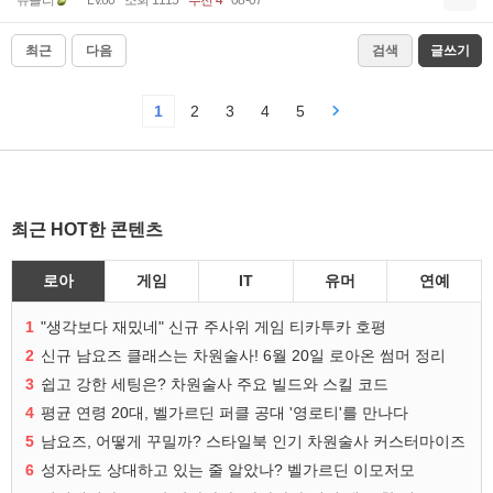
뉴블리
Lv.60
조회 1115
추천 4
08-07
최근
다음
검색
글쓰기
1
2
3
4
5
최근 HOT한 콘텐츠
로아
게임
IT
유머
연예
1
"생각보다 재밌네" 신규 주사위 게임 티카투카 호평
2
신규 남요즈 클래스는 차원술사! 6월 20일 로아온 썸머 정리
3
쉽고 강한 세팅은? 차원술사 주요 빌드와 스킬 코드
4
평균 연령 20대, 벨가르딘 퍼클 공대 '영로티'를 만나다
5
남요즈, 어떻게 꾸밀까? 스타일북 인기 차원술사 커스터마이즈
6
성자라도 상대하고 있는 줄 알았나? 벨가르딘 이모저모