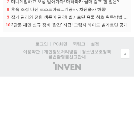
7
미니게임하고 보상 받아가자! 마하라카 썸머 캠프 할 일은?
8
후속 조정 나선 로스트아크...기공사, 차원술사 하향
9
잡기 관리와 전원 생존이 관건! 벨가르딘 유물 칭호 획득방법 정리
10
2관문 깨면 신규 장비 ‘완갑’ 지급! 그림자 레이드 벨가르딘 공개
로그인
PC화면
퀵링크
설정
청소년보호정책
이용약관
개인정보처리방침
▲
불법촬영물신고안내
(주)
인
벤