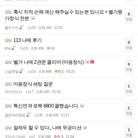
혹시 치적 손해 계산 해주실수 있는분 있나요 + 벨가뭉
잡담
0
가창식 전분
댓글
헬프키드
Lv.45
조회 245
11:52
113 나메 후기
잡담
0
댓글
Klvs
Lv.20
조회 459
08:41
벨가 나메 2관문 클리어 (마용창식)
잡담
0
댓글
소슬한달
Lv.33
조회 498
추천 1
03:23
마용창식 세팅 질문
잡담
1
댓글
프아안드아
Lv.17
조회 420
01:32
특신연격 로펙 6800 클했습니다
잡담
1
댓글
질문하러왔음
Lv.30
조회 495
01:27
절제두 할 수 있다,, 나메 무공미션
잡담
1
댓글
오마이가쉬바
Lv.2
조회 690
추천 3
22:04