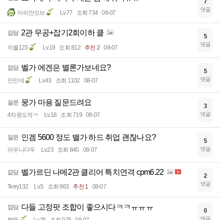
7
댓글
아리안오브
Lv.77
조회 734
08-07
2관 무공+잡기2회이하 클
잡담
5
댓글
끼몰123
Lv.19
조회 812
추천 2
08-07
벨가 에겐은 별론가보네요?
잡담
5
댓글
안인데
Lv.43
조회 1102
08-07
뭉가 마용 질문드려요
질문
3
댓글
4차원도적ㅋ
Lv.18
조회 719
08-07
인겜 5600 정도 밸가 하드 취업 괜찮나요?
질문
5
댓글
아우니다우
Lv.23
조회 840
08-07
벨가르딘 나메2관 클리어 특치연격 cpm6.22
잡담
2
댓글
Terry132
Lv.5
조회 963
추천 1
08-07
다들 고정팟 조합이 좋으시다ㅋㅋㅠㅠㅠ
잡담
0
댓글