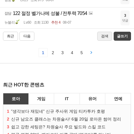
행뚱
Lv.25
조회 975
08-07
122 절정 벨가나메 성불 / 전투력 7054
잡담
3
댓글
뉴블리
Lv.60
조회 1130
추천 4
08-07
최근
다음
검색
글쓰기
1
2
3
4
5
최근 HOT한 콘텐츠
로아
게임
IT
유머
연예
1
"생각보다 재밌네" 신규 주사위 게임 티카투카 호평
2
신규 남요즈 클래스는 차원술사! 6월 20일 로아온 썸머 정리
3
쉽고 강한 세팅은? 차원술사 주요 빌드와 스킬 코드