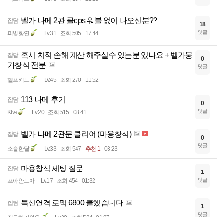
벨가 나메 2관 클dps 워블 없이 나오신분??
잡담
18
댓글
피빛향연
Lv.31
조회 505
17:44
혹시 치적 손해 계산 해주실수 있는분 있나요 + 벨가뭉
잡담
0
가창식 전분
댓글
헬프키드
Lv.45
조회 270
11:52
113 나메 후기
잡담
0
댓글
Klvs
Lv.20
조회 515
08:41
벨가 나메 2관문 클리어 (마용창식)
잡담
0
댓글
소슬한달
Lv.33
조회 547
추천 1
03:23
마용창식 세팅 질문
잡담
1
댓글
프아안드아
Lv.17
조회 454
01:32
특신연격 로펙 6800 클했습니다
잡담
1
댓글