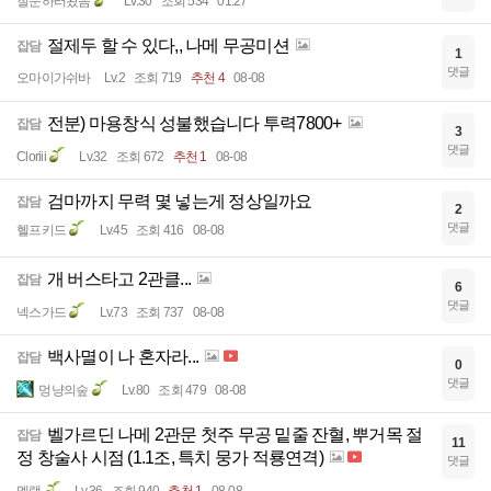
질문하러왔음
Lv.30
조회 534
01:27
절제두 할 수 있다,, 나메 무공미션
잡담
1
댓글
오마이가쉬바
Lv.2
조회 719
추천 4
08-08
전분) 마용창식 성불했습니다 투력7800+
잡담
3
댓글
Cloriii
Lv.32
조회 672
추천 1
08-08
검마까지 무력 몇 넣는게 정상일까요
잡담
2
댓글
헬프키드
Lv.45
조회 416
08-08
개 버스타고 2관클...
잡담
6
댓글
넥스가드
Lv.73
조회 737
08-08
백사멸이 나 혼자라...
잡담
0
댓글
멍냥의숲
Lv.80
조회 479
08-08
벨가르딘 나메 2관문 첫주 무공 밑줄 잔혈, 뿌거목 절
잡담
11
정 창술사 시점 (1.1조, 특치 뭉가 적룡연격)
댓글