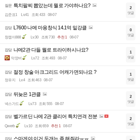
특치팔찌 뽑았는데 뭘로 가야하나요?
질문
2
댓글
김준표1
Lv.41
조회 433
08-07
L7600 나메 마용창식 14.1억 밑강클
잡담
0
댓글
창잽이888
Lv.30
조회 730
추천 1
08-07
나메2관 다들 뭘로 트라이하시나요?
잡담
1
댓글
악깡버
Lv.72
조회 493
08-07
절정 창술 아크그리드 어캐가면되나요 ?
잡담
1
댓글
정유지
Lv.4
조회 463
08-07
뒤늦은 1관클
잡담
2
댓글
넥스가드
Lv.73
조회 555
08-07
벨가르딘 나메 2관 클리어 특치연격 전분
잡담
2
댓글
Qwerb
Lv.10
조회 659
추천 1
08-07
스마게야 이거 두개는 좀 해줘라ㅠㅠ
잡담