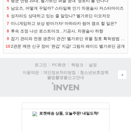
4
평균 연령 20대, 벨가르딘 퍼클 공대 '영로티'를 만나다
5
남요즈, 어떻게 꾸밀까? 스타일북 인기 차원술사 커스터마이즈
6
성자라도 상대하고 있는 줄 알았나? 벨가르딘 이모저모
7
미니게임하고 보상 받아가자! 마하라카 썸머 캠프 할 일은?
8
후속 조정 나선 로스트아크...기공사, 차원술사 하향
9
잡기 관리와 전원 생존이 관건! 벨가르딘 유물 칭호 획득방법 정리
10
2관문 깨면 신규 장비 ‘완갑’ 지급! 그림자 레이드 벨가르딘 공개
로그인
PC화면
퀵링크
설정
청소년보호정책
이용약관
개인정보처리방침
▲
불법촬영물신고안내
(주)
인
벤