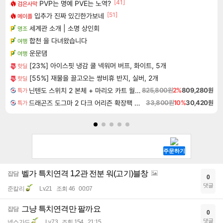
[41]
PVP는 명예 PVE는 노역?
검은사막
[51]
입추가 진짜 있긴한가보네
메이플
세계관 소개 | 소명 상인회
명조
합천 을 다녀왔습니다
여행
운문댐
여행
[23%] 아이스핏 냉감 쿨 넥워머 버프, 화이트, 5개
핫딜
[55%] 재물을 끌고오는 쌍비휴 반지, 실버, 2개
핫딜
닌텐도 스위치 2 본체 + 마리오 카트 월드 + 포켓몬스터 레전드 ZA 닌텐도 스위치 2 에디션 번들
825,800원
2%
809,280원
특가
드래곤즈 도그마 2 다크 어리즌 확장팩 예약구매 Dragon's Dogma 2 Dark Arisen Expansion DLC
33,800원
10%
30,420원
특가
벨가 특치연격 1,2관 전분 워(고기)블창
잡담
0
댓글
준칼리
Lv.21
조회 46
00:07
그냥 특치연격만 팔까요
잡담
0
댓글
넥스가드
Lv.73
조회 154
21:15