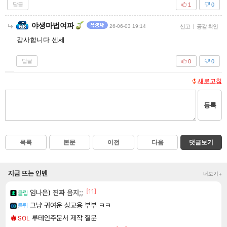
답글
1
0
야생마법여파
26-06-03 19:14
신고
|
공감 확인
감사합니다 센세
답글
0
0
새로고침
등록
목록
본문
이전
다음
댓글보기
지금 뜨는 인벤
더보기+
[11]
임나은) 진짜 음지;;
클립
그냥 귀여운 상교용 부부 ㅋㅋ
클립
루테인주문서 제작 질문
SOL