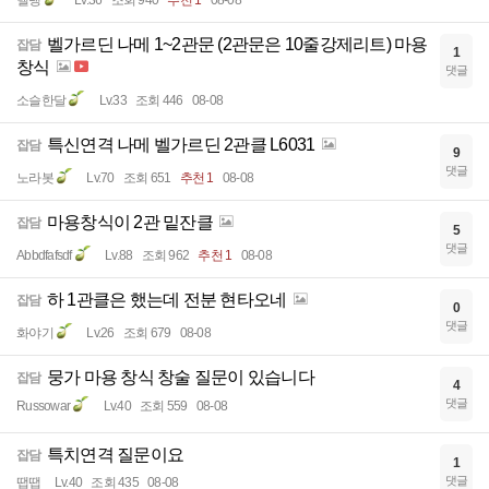
멜랭
Lv.36
조회 940
추천 1
08-08
벨가르딘 나메 1~2관문 (2관문은 10줄강제리트) 마용
잡담
1
창식
댓글
소슬한달
Lv.33
조회 446
08-08
특신연격 나메 벨가르딘 2관클 L6031
잡담
9
댓글
노라봇
Lv.70
조회 651
추천 1
08-08
마용창식이 2관 밑잔클
잡담
5
댓글
Abbdfafsdf
Lv.88
조회 962
추천 1
08-08
하 1관클은 했는데 전분 현타오네
잡담
0
댓글
화야기
Lv.26
조회 679
08-08
뭉가 마용 창식 창술 질문이 있습니다
잡담
4
댓글
Russowar
Lv.40
조회 559
08-08
특치연격 질문이요
잡담
1
댓글
땝땝
Lv.40
조회 435
08-08