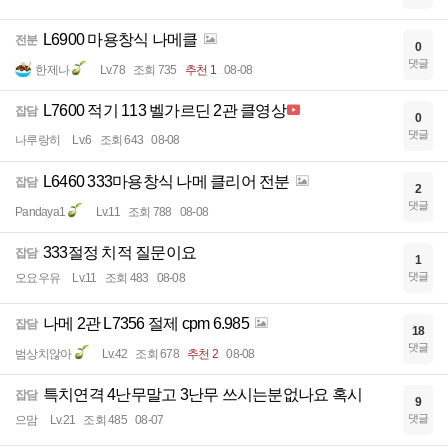
L6900 마용창식 나메클
전분
0
댓글
한제나
Lv.78
조회 735
추천 1
08-08
L7600 적기 113 벨가르딘 2관 클영상
잡담
0
댓글
나루랑히
Lv.6
조회 643
08-08
L6460 333마용창식 나메 클리어 전분
잡담
2
댓글
Pandaya1
Lv.11
조회 788
08-08
333절정 치적 질문이요
잡담
1
댓글
오요우유
Lv.11
조회 483
08-08
나메 2관 L7356 절제 cpm 6.985
잡담
18
댓글
범상치않아
Lv.42
조회 678
추천 2
08-08
특치연격 4난무말고 3난무 쓰시는분없나요 혹시
잡담
9
댓글
으맘
Lv.21
조회 485
08-07