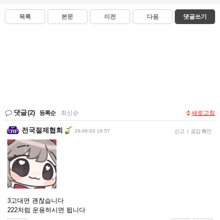
목록
본문
이전
다음
댓글쓰기
댓글
(2)
등록순
|
최신순
새로고침
전국절제협회
26-06-03 18:57
신고
|
공감 확인
3고대면 괜찮습니다
222처럼 운용하시면 됩니다