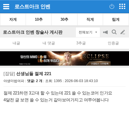
로스트아크
인벤
자게
10추
30추
직게
팁게
로스트아크 인벤 창술사 게시판
전체보기
공
검
글
지
색
내글
내 댓글
3추글
인증글
on/off
쓰
기
[잡담]
선생님들 절제 221
야생마법여파
댓글: 2 개
조회:
1395
2026-06-03 18:43:10
절제 221하면 3고대 할 수 있는데 221 쓸 수 있는코어 인가요
4달전 글 보면 쓸 수 있는거 같아보여가지고 여쭈어봅니다