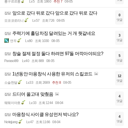
룡구르르릉
Lv.5
조회 1860
추천 7
08-05
앞으로 갔다 뒤로 갔다 앞으로 갔다 뒤로 갔다
잡담
0
댓글
모코코로리니
Lv.57
조회 726
08-05
주력기에 홀딩차징 달려있는 거 개 줫같네요
잡담
3
댓글
연두
Lv.80
조회 1030
08-05
창술 절제 절정 둘다 하려면 97돌 머깍아야되요?
잡담
5
댓글
Parasol89
Lv.40
조회 889
08-05
1년동안 마용창식 사용한 유저의 스킬코드
잡담
12
댓글
소슬한달
Lv.33
조회 2689
추천 8
08-05
드디어 올고대 맞췄음
잡담
4
댓글
줴줴이야호
Lv.33
조회 1244
08-04
마용창식 사이클 유성먼저 박나요?
잡담
4
댓글
Notejjang
Lv.47
조회 1166
08-04