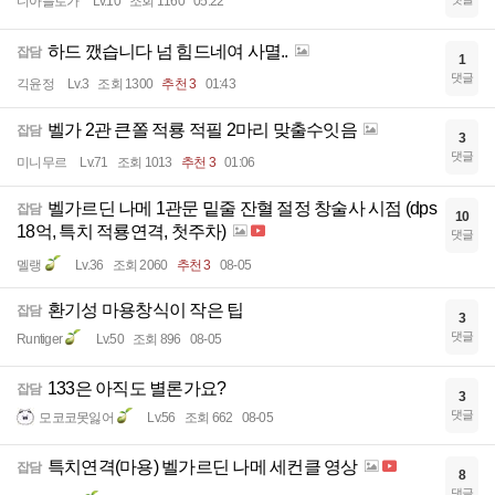
디아블로가
Lv.10
조회 1160
05:22
하드 깼습니다 넘 힘드네여 사멸..
잡담
1
댓글
긱윤정
Lv.3
조회 1300
추천 3
01:43
벨가 2관 큰쫄 적룡 적필 2마리 맞출수잇음
잡담
3
댓글
미니무르
Lv.71
조회 1013
추천 3
01:06
벨가르딘 나메 1관문 밑줄 잔혈 절정 창술사 시점 (dps
잡담
10
18억, 특치 적룡연격, 첫주차)
댓글
멜랭
Lv.36
조회 2060
추천 3
08-05
환기성 마용창식이 작은 팁
잡담
3
댓글
Runtiger
Lv.50
조회 896
08-05
133은 아직도 별론가요?
잡담
3
댓글
모코코못잃어
Lv.56
조회 662
08-05
특치연격(마용) 벨가르딘 나메 세컨클 영상
잡담
8
댓글