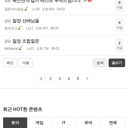
특신연격 같이 테스트 부탁드립니다.
잡담
0
댓글
질문하러왔음
Lv.30
조회 904
08-03
절정 선배님들
잡담
5
댓글
절제최고
Lv.12
조회 975
08-03
절정 조합질문
잡담
2
댓글
Michqead
Lv.22
조회 756
08-03
최근
다음
검색
글쓰기
1
2
3
4
5
최근 HOT한 콘텐츠
로아
게임
IT
유머
연예