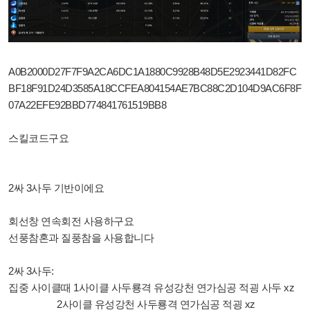
A0B2000D27F7F9A2CA6DC1A1880C9928B48D5E2923441D82FC
BF18F91D24D3585A18CCFEA804154AE7BC88C2D104D9AC6F8F
07A22EFE92BBD774841761519BB8
스킬코드구요
2싸 3사두 기반이에요
회선창 연속회전 사용하구요
선풍참혼과 질풍참을 사용합니다
2싸 3사두:
집중 사이클때 1사이클 사두룡격 유성강천 연가심공 적굉 사두 xz
2사이클 유성강천 사두룡격 연가심공 적굉 xz