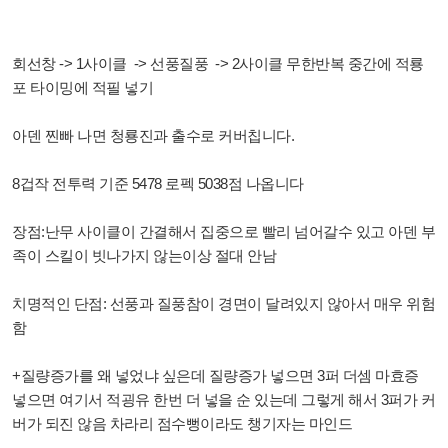
회선창 -> 1사이클
-> 선풍질풍
-> 2사이클 무한반복 중간에 적룡
포 타이밍에 적필 넣기
아덴 찐빠 나면 청룡진과 출수로 커버칩니다.
8겁작 전투력 기준 5478 로펙 5038점 나옵니다
장점:난무 사이클이 간결해서 집중으로 빨리 넘어갈수 있고 아덴 부
족이 스킬이 빗나가지 않는이상 절대 안남
치명적인 단점: 선풍과 질풍참이 경면이 달려있지 않아서 매우 위험
함
+질량증가를 왜 넣었냐 싶은데 질량증가 넣으면 3퍼 더셈 마효증
넣으면 여기서 적굉유 한번 더 넣을 순 있는데 그렇게 해서 3퍼가 커
버가 되진 않음 차라리 점수뻥이라도 챙기자는 마인드