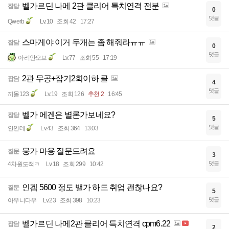
벨가르딘 나메 2관 클리어 특치연격 전분
잡담
0
댓글
Qwerb
Lv.10
조회 42
17:27
스마게야 이거 두개는 좀 해줘라ㅠㅠ
잡담
0
댓글
아리안오브
Lv.77
조회 55
17:19
2관 무공+잡기2회이하 클
잡담
4
댓글
끼몰123
Lv.19
조회 126
추천 2
16:45
벨가 에겐은 별론가보네요?
잡담
5
댓글
안인데
Lv.43
조회 364
13:03
뭉가 마용 질문드려요
질문
3
댓글
4차원도적ㅋ
Lv.18
조회 299
10:42
인겜 5600 정도 밸가 하드 취업 괜찮나요?
질문
5
댓글
아우니다우
Lv.23
조회 398
10:23
벨가르딘 나메2관 클리어 특치연격 cpm6.22
잡담
2