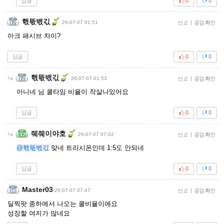
답글
0
0
핷뚟밳긳
26-07-07 01:51
신고
|
공감 확인
아크 패시브 차이?
답글
0
0
핷뚟밳긳
26-07-07 01:53
신고
|
공감 확인
아니네 님 쿨타임 비율이 작살나있어요
답글
0
0
줴줴이야호
26-07-07 07:02
신고
|
공감 확인
@핷뚟밳긳
맞네 트리시온인데 1:5도 안되네
답글
0
0
Master03
26-07-07 07:47
신고
|
공감 확인
딜찍팟 종하에서 나오는 쿨비율이에요
성장할 여지가 많네요