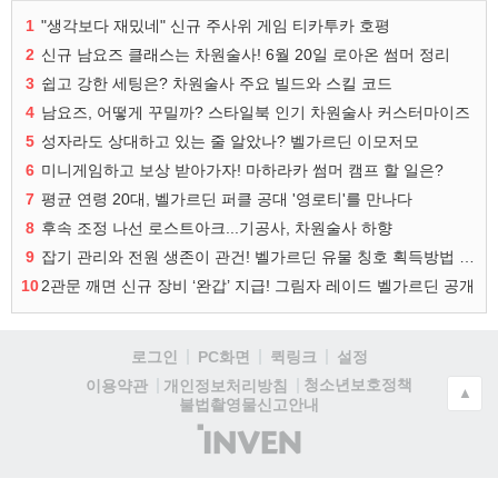
1
"생각보다 재밌네" 신규 주사위 게임 티카투카 호평
2
신규 남요즈 클래스는 차원술사! 6월 20일 로아온 썸머 정리
3
쉽고 강한 세팅은? 차원술사 주요 빌드와 스킬 코드
4
남요즈, 어떻게 꾸밀까? 스타일북 인기 차원술사 커스터마이즈
5
성자라도 상대하고 있는 줄 알았나? 벨가르딘 이모저모
6
미니게임하고 보상 받아가자! 마하라카 썸머 캠프 할 일은?
7
평균 연령 20대, 벨가르딘 퍼클 공대 '영로티'를 만나다
8
후속 조정 나선 로스트아크...기공사, 차원술사 하향
9
잡기 관리와 전원 생존이 관건! 벨가르딘 유물 칭호 획득방법 정리
10
2관문 깨면 신규 장비 ‘완갑’ 지급! 그림자 레이드 벨가르딘 공개
로그인
PC화면
퀵링크
설정
청소년보호정책
이용약관
개인정보처리방침
▲
불법촬영물신고안내
(주)
인
벤