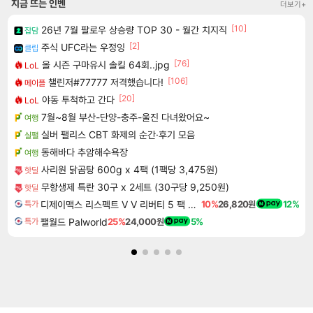
지금 뜨는 인벤
더보기+
[10]
26년 7월 팔로우 상승량 TOP 30 - 월간 치지직
잡담
[2]
주식 UFC라는 우정잉
클립
[76]
올 시즌 구마유시 솔킬 64회..jpg
LoL
[106]
챌린저#77777 저격했습니다!
메이플
[20]
야동 투척하고 간다
LoL
7월~8월 부산-단양-충주-울진 다녀왔어요~
여행
실버 팰리스 CBT 화제의 순간·후기 모음
실팰
동해바다 추암해수욕장
여행
사리원 닭곰탕 600g x 4팩 (1팩당 3,475원)
핫딜
무항생제 특란 30구 x 2세트 (30구당 9,250원)
핫딜
디제이맥스 리스펙트 V V 리버티 5 팩 DJMAX RESPECT V V Liberty 5 Pack DLC
10%
26,820원
12%
특가
팰월드 Palworld
25%
24,000원
5%
특가