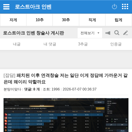
로스트아크
인벤
자게
10추
30추
직게
팁게
로스트아크 인벤 창술사 게시판
전체보기
공
검
글
지
색
내글
내 댓글
3추글
인증글
on/off
쓰
기
[잡담]
패치된 이후 연격창술 저는 일단 이게 정답에 가까운거 같
은데 왜이리 약할까요
분탕이맞다
댓글: 8 개
조회:
1996
2026-07-07 00:36:37