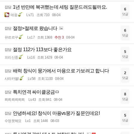
1년 반만에 복귀했는데 세팅 질문드려도될까요.
잡담
6
댓글
애응
Lv.71
조회 710
08-04
절정>절제로 왔습니다
잡담
6
댓글
뀨르르꾸
Lv.17
조회 1368
추천 3
08-04
절정 112가 113보다 좋은가요
잡담
5
댓글
프리신중
Lv.16
조회 1429
08-04
배럭 창식이 뭉가에서 마용으로 가보려고 합니다
잡담
2
댓글
사라카엘l
Lv.58
조회 1100
08-04
특치연격 싸이클궁금ㅁ
잡담
8
댓글
릐릐릐릐릐릐
Lv.43
조회 841
08-04
안녕하세요! 창식이 마용vs뭉가 질문인데요!
잡담
5
댓글
수영못해요
Lv.1
조회 1446
08-03