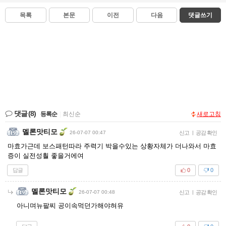
목록
본문
이전
다음
댓글쓰기
댓글
(8)
등록순
|
최신순
새로고침
멜론맛티모
26-07-07 00:47
신고
|
공감 확인
마효가근데 보스패턴따라 주력기 박을수있는 상황자체가 더나와서 마효
증이 실전성훨 좋을거에여
답글
0
0
멜론맛티모
26-07-07 00:48
신고
|
공감 확인
아니며뉴팔찌 공이속먹던가해야혀유