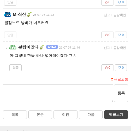
답글
0
0
Mr식신
26-07-07 11:22
신고
|
공감 확인
쿨감노드 낭비가 너무커요
답글
0
0
분탕이맞다
26-07-07 11:49
신고
|
공감 확인
아 그렇네 한돌 하나 넣어줘야겠다 ㄱㅅ
답글
0
0
새로고침
등록
목록
본문
이전
다음
댓글보기