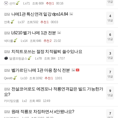
댓글
선미
Lv.71
조회 609
추천 1
00:16
나메1관 특신연격 밑강 dps14.84
잡담
4
댓글
연훅
Lv.37
조회 502
추천 1
00:03
L6210 벨가 나메 1관 전분
잡담
6
댓글
넥타를
Lv.14
조회 646
추천 2
21:02
치적트포쓰는 절정 치적팔찌 쓸수있나요
잡담
3
댓글
달콤프링글스
Lv.78
조회 384
17:07
벨가르딘 나메 1관 마용 창식 전분
잡담
7
댓글
Qwerb
Lv.10
조회 1092
추천 1
13:01
전설코어로도 에겐포나 적룡연격같은 빌드 가능한가
잡담
9
요?
댓글
카이팅모름
Lv.2
조회 460
12:49
원래 적룡포 차징하면서 x안됐나요?
잡담
7
댓글