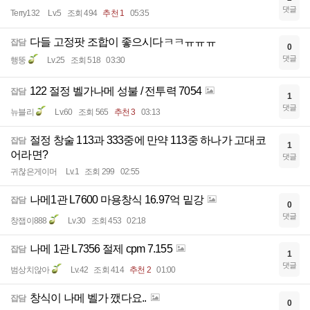
댓글
Terry132
Lv.5
조회 494
추천 1
05:35
다들 고정팟 조합이 좋으시다ㅋㅋㅠㅠㅠ
잡담
0
댓글
행뚱
Lv.25
조회 518
03:30
122 절정 벨가나메 성불 / 전투력 7054
잡담
1
댓글
뉴블리
Lv.60
조회 565
추천 3
03:13
절정 창술 113과 333중에 만약 113중 하나가 고대코
잡담
1
어라면?
댓글
귀찮은게이머
Lv.1
조회 299
02:55
나메1관 L7600 마용창식 16.97억 밑강
잡담
0
댓글
창잽이888
Lv.30
조회 453
02:18
나메 1관 L7356 절제 cpm 7.155
잡담
1
댓글
범상치않아
Lv.42
조회 414
추천 2
01:00
창식이 나메 벨가 깼다요..
잡담
0