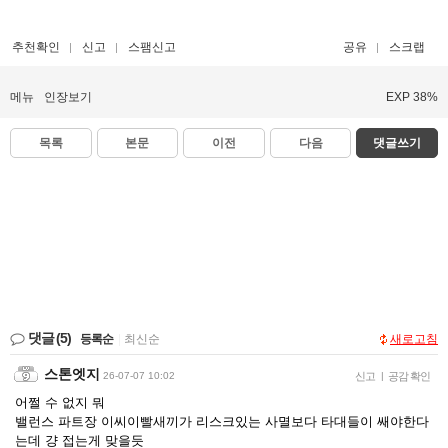
추천확인
신고
스팸신고
공유
스크랩
메뉴
인장보기
EXP 38%
목록
본문
이전
다음
댓글쓰기
댓글
(5)
등록순
|
최신순
새로고침
스톤엣지
26-07-07 10:02
신고
|
공감 확인
어쩔 수 없지 뭐
밸런스 파트장 이씨이빨새끼가 리스크있는 사멸보다 타대들이 쌔야한다
는데 걍 접는게 맞을듯