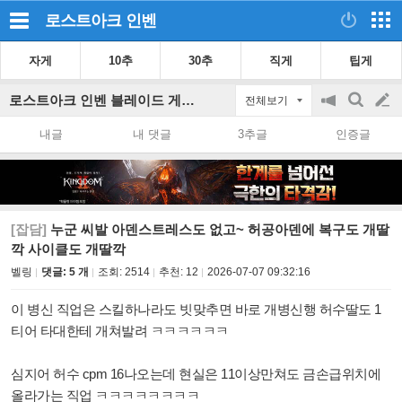
로스트아크
인벤
자게
10추
30추
직게
팁게
로스트아크 인벤 블레이드 게시판
전체보기
공
검
글
지
색
내글
내 댓글
3추글
인증글
on/off
쓰
기
[잡담]
누군 씨발 아덴스트레스도 없고~ 허공아덴에 복구도 개딸
깍 사이클도 개딸깍
벨링
댓글: 5 개
조회:
2514
추천:
12
2026-07-07 09:32:16
이 병신 직업은 스킬하나라도 빗맞추면 바로 개병신행 허수딸도 1
티어 타대한테 개쳐발려 ㅋㅋㅋㅋㅋㅋ
심지어 허수 cpm 16나오는데 현실은 11이상만쳐도 금손급위치에
올라가는 직업 ㅋㅋㅋㅋㅋㅋㅋㅋ