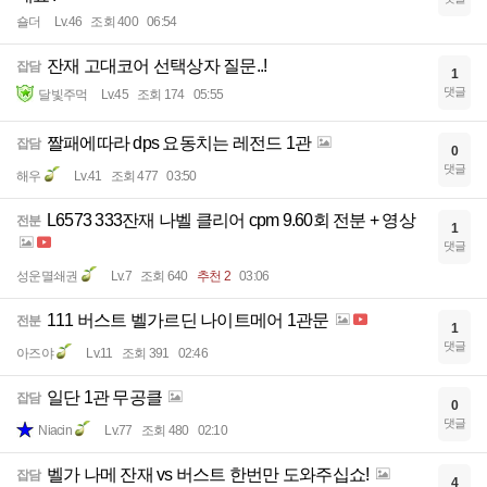
숄더
Lv.46
조회 400
06:54
잔재 고대코어 선택상자 질문..!
잡담
1
댓글
달빛주먹
Lv.45
조회 174
05:55
짤패에따라 dps 요동치는 레전드 1관
잡담
0
댓글
해우
Lv.41
조회 477
03:50
L6573 333잔재 나벨 클리어 cpm 9.60회 전분 + 영상
전분
1
댓글
성운멸쇄권
Lv.7
조회 640
추천 2
03:06
111 버스트 벨가르딘 나이트메어 1관문
전분
1
댓글
아즈야
Lv.11
조회 391
02:46
일단 1관 무공클
잡담
0
댓글
Niacin
Lv.77
조회 480
02:10
벨가 나메 잔재 vs 버스트 한번만 도와주십쇼!
잡담
4