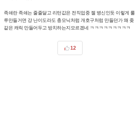
족쇄란 족쇄는 줄줄달고 리턴값은 전직업중 젤 병신인듯 이렇게 룰
루만들거면 걍 난이도라도 충모닉처럼 개호구처럼 만들던가 왜 좆
같은 캐릭 만들어두고 방치하는지모르겠네 ㅋㅋㅋㅋㅋㅋㅋㅋㅋ
12