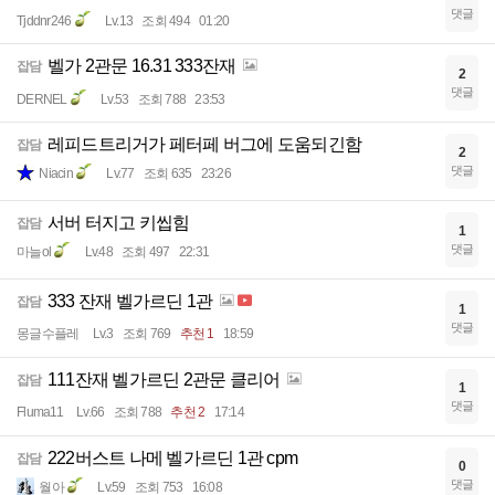
댓글
Tjddnr246
Lv.13
조회 494
01:20
벨가 2관문 16.31 333잔재
잡담
2
댓글
DERNEL
Lv.53
조회 788
23:53
레피드트리거가 페터페 버그에 도움되긴함
잡담
2
댓글
Niacin
Lv.77
조회 635
23:26
서버 터지고 키씹힘
잡담
1
댓글
마늘ol
Lv.48
조회 497
22:31
333 잔재 벨가르딘 1관
잡담
1
댓글
몽글수플레
Lv.3
조회 769
추천 1
18:59
111잔재 벨가르딘 2관문 클리어
잡담
1
댓글
Fluma11
Lv.66
조회 788
추천 2
17:14
222버스트 나메 벨가르딘 1관 cpm
잡담
0
댓글
월아
Lv.59
조회 753
16:08