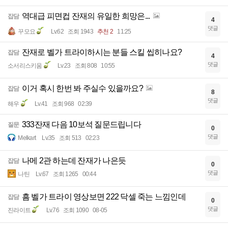
역대급 피면컵 잔재의 유일한 희망은...
잡담
4
댓글
꾸모요
Lv.62
조회 1943
추천 2
11:25
잔재로 벨가 트라이하시는 분들 스킬 씹히나요?
잡담
4
댓글
소서리스키움
Lv.23
조회 808
10:55
이거 혹시 한번 봐 주실수 있을까요?
잡담
8
댓글
해우
Lv.41
조회 968
02:39
333잔재 다음 10보석 질문드립니다
질문
0
댓글
Melkart
Lv.35
조회 513
02:23
나메 2관 하는데 잔재가 나은듯
잡담
0
댓글
나틴
Lv.67
조회 1265
00:44
흠 벨가 트라이 영상보면 222 닥셀 죽는 느낌인데
잡담
0
댓글
진라이트
Lv.76
조회 1090
08-05