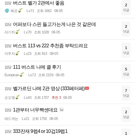
버스트 벨가 2관에서 좋음
잡담
2
댓글
쎄은
Lv.71
조회 1662
08-05
어퍼보다 스핀 들고가는게 나은 것 같은데
잡담
2
댓글
라기히
Lv.70
조회 1028
08-05
버스트 113 vs 222 추천좀 부탁드려요
잡담
1
댓글
어주자
Lv.23
조회 913
08-05
111 버스트 나메 클 후기
잡담
5
댓글
European
Lv.72
조회 2159
08-05
벨가르딘 나메 2관 영상 (333페터페)
잡담
7
댓글
손꼬맹
Lv.43
조회 1707
추천 3
08-05
1관부터 너무빡센데요
잡담
2
댓글
래드캐논
Lv.21
조회 1750
08-05
333잔재 9렙4 or 10겁19렙1
잡담
1