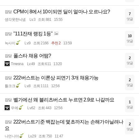
CPM이 8에서 10이되면 딜이 얼마나 오르나요?
잡담
7
댓글
생각못한닉넴
Lv.3
조회 881
15:55
"111잔재 랭킹 1등"
잡담
10
댓글
녹사이
Lv.9
조회 2166
추천 2
13:59
폴스타 채용 어떰?
잡담
2
댓글
Tmesna
Lv.49
조회 611
13:20
222버스트는 이론상 피면기 3개 채용가능
잡담
2
댓글
틀크크
Lv.8
조회 1111
12:56
벨가에선 왜 블리츠버스트 누르면 2.9로 나갈까요
잡담
1
댓글
우에
Lv.62
조회 443
12:56
222버스트기준 백잡는데 몇초까지는 손해가아닐려나
잡담
2
요
댓글
나언니야
Lv.29
조회 750
11:47