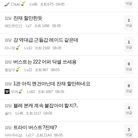
댓글
Churu
Lv.86
조회 675
08-05
잔재 할만한듯
잡담
1
댓글
예민한인간
Lv.7
조회 1456
08-05
걍 역대급 근들갑 레이드 같은데
잡담
1
댓글
따나운
Lv.12
조회 2160
08-05
버스트는 222 어퍼 닥셀 쓰세용
잡담
0
댓글
똥양꾸
Lv.22
조회 867
08-05
1관 아직 깬건아닌데 잔재 할만하네요
잡담
0
댓글
우에
Lv.62
조회 1057
08-05
블레 본캐 계속 붙잡아야 할지?..
잡담
4
댓글
숄더
Lv.46
조회 1317
08-05
트라이 버스트?잔재?
잡담
3
댓글
아마우리삼
Lv.17
조회 1140
08-05