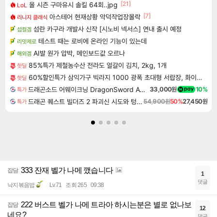
[21]
올 시즌 구마유시 솔킬 64회..jpg
LoL
[7]
아스테어 현재상황 악덕작업장몰락
리니지 클래식
섬란 카구라 개발사 신작 [시노비 넥서스] 연내 출시 예정
섭컬겜
테스트 때는 로비에 온라인 기능이 있는데
리밋제로
AI발 원가 압박, 메인보드값 오르나
해외겜
85%특가 제철농수산 전라도 얼갈이 김치, 2kg, 1개
핫딜
60%할인특가 삼익가구 빅라지 1000 광폭 초대형 서랍장, 화이트+오크, 1000mm, 5단
핫딜
드래곤소드 어웨이크닝 DragonSword Awakening
33,000원
10%
특가
드래곤 퀘스트 빌더즈 2 파괴신 시도와 텅 빈 섬 Dragon Quest Builders 2
54,900원
50%
27,450원
특가
333 잔재 벨가 나메 깼습니다
잡담
1
댓글
낙지볶음밥
Lv.71
조회 265
09:38
222 버스트 벨가 나메 트라아 하시는분은 별로 없나보
잡담
12
네요?
댓글