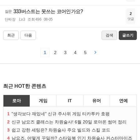
333버스트는 못쓰는 코어인가요?
질문
2
댓글
단짜장
Lv.3
조회 496
08-05
최근
다음
검색
글쓰기
1
2
3
4
5
최근 HOT한 콘텐츠
로아
게임
IT
유머
연예
1
"생각보다 재밌네" 신규 주사위 게임 티카투카 호평
2
신규 남요즈 클래스는 차원술사! 6월 20일 로아온 썸머 정리
3
쉽고 강한 세팅은? 차원술사 주요 빌드와 스킬 코드
4
남요즈, 어떻게 꾸밀까? 스타일북 인기 차원술사 커스터마이즈