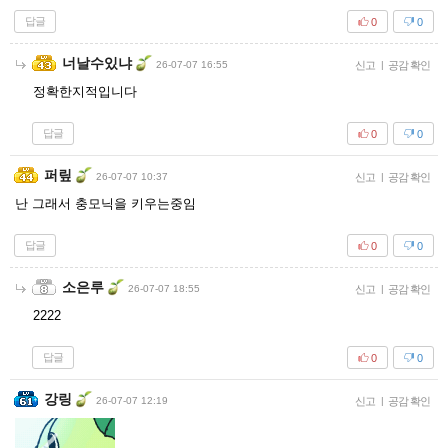
답글
0
0
너날수있냐
26-07-07 16:55
신고
|
공감 확인
정확한지적입니다
답글
0
0
퍼맆
26-07-07 10:37
신고
|
공감 확인
난 그래서 충모닉을 키우는중임
답글
0
0
소은루
26-07-07 18:55
신고
|
공감 확인
2222
답글
0
0
강링
26-07-07 12:19
신고
|
공감 확인