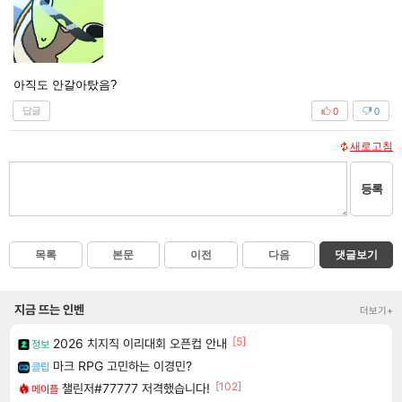
아직도 안갈아탔음?
답글
0
0
새로고침
등록
목록
본문
이전
다음
댓글보기
지금 뜨는 인벤
더보기+
[5]
2026 치지직 이리대회 오픈컵 안내
정보
마크 RPG 고민하는 이경민?
클립
[102]
챌린저#77777 저격했습니다!
메이플