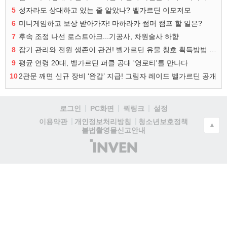
5
성자라도 상대하고 있는 줄 알았나? 벨가르딘 이모저모
6
미니게임하고 보상 받아가자! 마하라카 썸머 캠프 할 일은?
7
후속 조정 나선 로스트아크...기공사, 차원술사 하향
8
잡기 관리와 전원 생존이 관건! 벨가르딘 유물 칭호 획득방법 정리
9
평균 연령 20대, 벨가르딘 퍼클 공대 '영로티'를 만나다
10
2관문 깨면 신규 장비 ‘완갑’ 지급! 그림자 레이드 벨가르딘 공개
로그인
PC화면
퀵링크
설정
청소년보호정책
이용약관
개인정보처리방침
▲
불법촬영물신고안내
(주)
인
벤