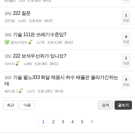
Ebaljyo
Lv.9
조회 869
08-02
222 질문
잡담
1
댓글
칸타탑
Lv.41
조회 816
08-02
기술 111은 쓰레기수준임?
잡담
4
댓글
함버거먹자
Lv.79
조회 1239
08-02
222 보석우선위가 있나요?
잡담
1
댓글
아버지
Lv.69
조회 963
08-02
기술 펄노333 회달 채용시 허수 배율은 올라가긴하는
잡담
4
데
댓글
헤지호그
Lv.71
조회 1052
08-02
최근
다음
검색
글쓰기
1
2
3
4
5