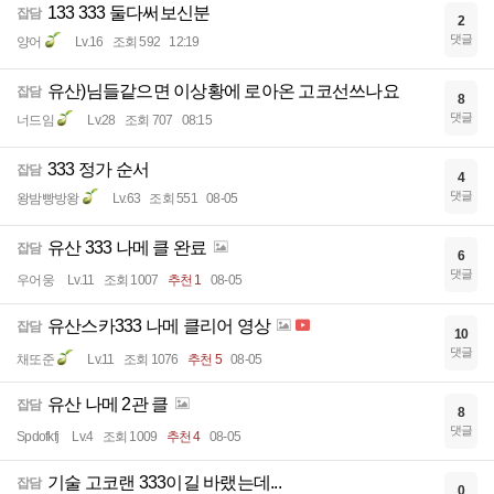
133 333 둘다써보신분
잡담
2
댓글
양어
Lv.16
조회 592
12:19
유산)님들같으면 이상황에 로아온 고코선쓰나요
잡담
8
댓글
너드임
Lv.28
조회 707
08:15
333 정가 순서
잡담
4
댓글
왕밤빵방왕
Lv.63
조회 551
08-05
유산 333 나메 클 완료
잡담
6
댓글
우어웅
Lv.11
조회 1007
추천 1
08-05
유산스카333 나메 클리어 영상
잡담
10
댓글
채또준
Lv.11
조회 1076
추천 5
08-05
유산 나메 2관 클
잡담
8
댓글
Spdofkfj
Lv.4
조회 1009
추천 4
08-05
기술 고코랜 333이길 바랬는데...
잡담
0