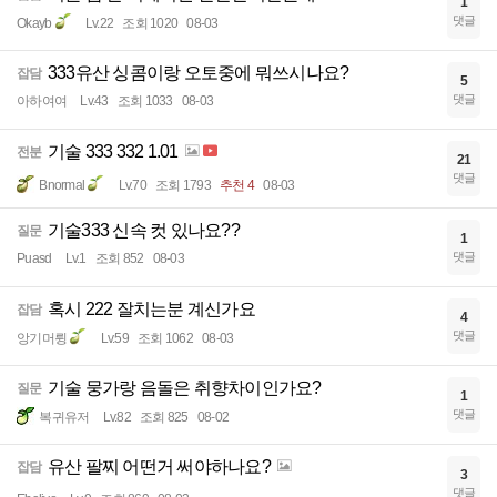
1
댓글
Okayb
Lv.22
조회 1020
08-03
333유산 싱콤이랑 오토중에 뭐쓰시나요?
잡담
5
댓글
아하여여
Lv.43
조회 1033
08-03
기술 333 332 1.01
전분
21
댓글
Bnormal
Lv.70
조회 1793
추천 4
08-03
기술333 신속 컷 있나요??
질문
1
댓글
Puasd
Lv.1
조회 852
08-03
혹시 222 잘치는분 계신가요
잡담
4
댓글
앙기머륑
Lv.59
조회 1062
08-03
기술 뭉가랑 음돌은 취향차이인가요?
질문
1
댓글
복귀유저
Lv.82
조회 825
08-02
유산 팔찌 어떤거 써야하나요?
잡담
3
댓글