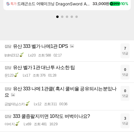
드래곤소드 어웨이크닝 DragonSword Awakening
33,000원
10%
특가
유산 333 벨가 나메1관 DPS
잡담
7
댓글
Izdm2312
Lv.20
조회 588
02:17
유산 벨가 1관 대난투 사소한 팁
잡담
0
댓글
문123
Lv.17
조회 376
01:28
유산 333 나메 1관클( 혹시 쿨비율 공유되시는분있나
잡담
0
요
댓글
금발태닝스카
Lv.12
조회 311
00:36
333 쿨증팔지끼면 10작도 버벅이나요?
잡담
3
댓글
아버지
Lv.69
조회 481
16:29