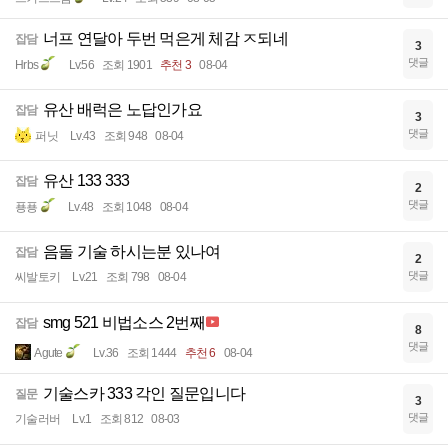
너프 연달아 두번 먹은게 체감 ㅈ되네
잡담
3
댓글
Hrbs
Lv.56
조회 1901
추천 3
08-04
유산 배럭은 노답인가요
잡담
3
댓글
퍼닛
Lv.43
조회 948
08-04
유산 133 333
잡담
2
댓글
푱푱
Lv.48
조회 1048
08-04
음돌 기술 하시는분 있나여
잡담
2
댓글
씨발토키
Lv.21
조회 798
08-04
smg 521 비법소스 2번째
잡담
8
댓글
Agute
Lv.36
조회 1444
추천 6
08-04
기술스카 333 각인 질문입니다
질문
3
댓글
기술러버
Lv.1
조회 812
08-03