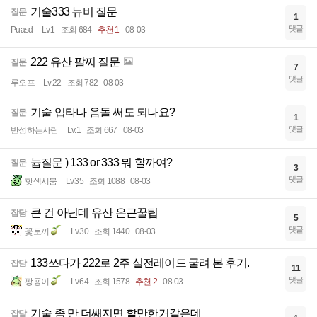
기술333 뉴비 질문
질문
1
댓글
Puasd
Lv.1
조회 684
추천 1
08-03
222 유산 팔찌 질문
질문
7
댓글
루오프
Lv.22
조회 782
08-03
기술 입타나 음돌 써도 되나요?
질문
1
댓글
반성하는사람
Lv.1
조회 667
08-03
늅질문 ) 133 or 333 뭐 할까여?
질문
3
댓글
핫섹시붐
Lv.35
조회 1088
08-03
큰 건 아닌데 유산 은근꿀팁
잡담
5
댓글
꽃토끼
Lv.30
조회 1440
08-03
133쓰다가 222로 2주 실전레이드 굴려 본 후기.
잡담
11
댓글
팡굥이
Lv.64
조회 1578
추천 2
08-03
기술 좀 만 더쌔지면 할만한거같은데
잡담