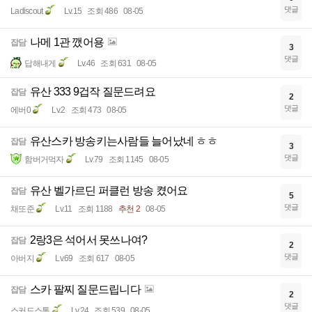
댓글
Ladiscout
Lv.15
조회 486
08-05
나메 1관 깼어용
잡담
3
댓글
답해내게
Lv.46
조회 631
08-05
유산 333 9겁작 질문드려요
잡담
2
댓글
에버0
Lv.2
조회 473
08-05
유산스카 방송키는사람들 늘어났네 ㅎㅎ
잡담
3
댓글
함버거먹자
Lv.79
조회 1145
08-05
유산 벨가르딘 퍼클런 방송 켰어요
잡담
5
댓글
채또준
Lv.11
조회 1188
추천 2
08-05
2랑3은 석어서 못쓰나여?
잡담
2
댓글
아버지
Lv.69
조회 617
08-05
스카 팔찌 질문드립니다
잡담
2
댓글
스커드스톰
Lv.24
조회 539
08-05