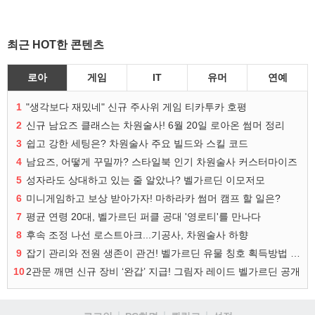
최근 HOT한 콘텐츠
로아
게임
IT
유머
연예
1
"생각보다 재밌네" 신규 주사위 게임 티카투카 호평
2
신규 남요즈 클래스는 차원술사! 6월 20일 로아온 썸머 정리
3
쉽고 강한 세팅은? 차원술사 주요 빌드와 스킬 코드
4
남요즈, 어떻게 꾸밀까? 스타일북 인기 차원술사 커스터마이즈
5
성자라도 상대하고 있는 줄 알았나? 벨가르딘 이모저모
6
미니게임하고 보상 받아가자! 마하라카 썸머 캠프 할 일은?
7
평균 연령 20대, 벨가르딘 퍼클 공대 '영로티'를 만나다
8
후속 조정 나선 로스트아크...기공사, 차원술사 하향
9
잡기 관리와 전원 생존이 관건! 벨가르딘 유물 칭호 획득방법 정리
10
2관문 깨면 신규 장비 ‘완갑’ 지급! 그림자 레이드 벨가르딘 공개