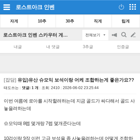
로스트아크
인벤
자게
10추
30추
직게
팁게
로스트아크 인벤 스카우터 게시판
전체보기
공
검
글
지
색
내글
내 댓글
3추글
인증글
on/off
쓰
기
[잡담]
유입)유산 슈모익 보석이랑 어케 조합하는게 좋은가요??
태도쓰는
댓글: 1 개
조회:
2410
2026-06-02 23:25:44
이번 여름에 로아를 시작할려하는데 지금 골드가 싸다해서 골드 사
놓을려하는데
슈모익때 8렙 몇개랑 7렙 몇개준다는데
10겁이랑 9작 이런 고급 보석을 좀 사놓을려하는데 어떻게 조합하