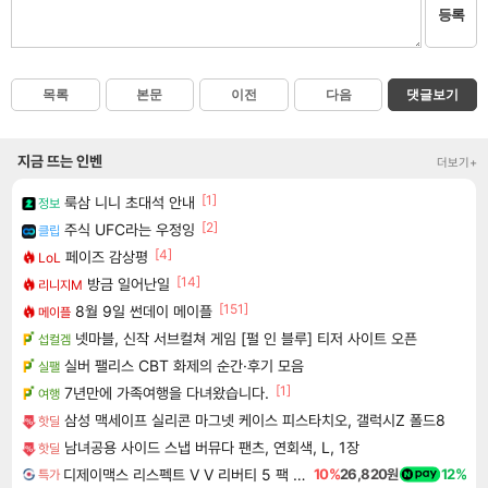
등록
목록
본문
이전
다음
댓글보기
지금 뜨는 인벤
더보기+
[1]
룩삼 니니 초대석 안내
정보
[2]
주식 UFC라는 우정잉
클립
[4]
페이즈 감상평
LoL
[14]
방금 일어난일
리니지M
[151]
8월 9일 썬데이 메이플
메이플
넷마블, 신작 서브컬쳐 게임 [펄 인 블루] 티저 사이트 오픈
섭컬겜
실버 팰리스 CBT 화제의 순간·후기 모음
실팰
[1]
7년만에 가족여행을 다녀왔습니다.
여행
삼성 맥세이프 실리콘 마그넷 케이스 피스타치오, 갤럭시Z 폴드8
핫딜
남녀공용 사이드 스냅 버뮤다 팬츠, 연회색, L, 1장
핫딜
디제이맥스 리스펙트 V V 리버티 5 팩 DJMAX RESPECT V V Liberty 5 Pack DLC
10%
26,820원
12%
특가