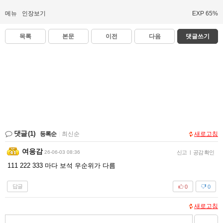
메뉴
인장보기
EXP 65%
목록
본문
이전
다음
댓글쓰기
댓글
(1)
등록순
|
최신순
새로고침
여응감
26-06-03 08:36
신고
|
공감 확인
111 222 333 마다 보석 우순위가 다름
답글
0
0
새로고침