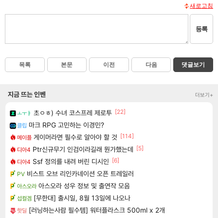
새로고침
등록
목록
본문
이전
다음
댓글보기
지금 뜨는 인벤
더보기+
[22]
초ㅇㅎ) 수녀 코스프레 제로투
ㅗㅜㅑ
마크 RPG 고민하는 이경민?
클립
[114]
게이머라면 필수로 알아야 할 것
메이플
[5]
Ptr신규무기 인검이라길래 뭔가했는데
디아4
[6]
Ssf 정의를 내려 버린 디시인
디아4
비스트 오브 리인카네이션 오픈 트레일러
PV
아스오라 성우 정보 및 출연작 모음
아스오라
[무한대] 출시일, 8월 13일에 나오나
섭컬겜
[러닝하는사람 필수템] 워터플라스크 500ml x 2개
핫딜