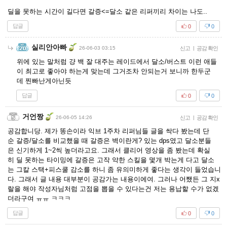
딜을 못하는 시간이 길다면 갈증<=달소 같은 리퍼끼리 차이는 나도..
답글
0
0
실리안아빠
26-06-03 03:15
신고
|
공감 확인
위에 있는 말처럼 걍 백 잘 대주는 레이드에서 달소/버스트 이런 애들
이 최고로 좋아야 하는게 맞는데 그거조차 안되는거 보니까 한두군
데 찐빠난게아닌듯
답글
0
0
거언짱
26-06-05 14:26
신고
|
공감 확인
공감합니당. 제가 똥손이라 익브 1주차 리퍼님들 글을 싹다 봤는데 단
순 갈증/달소를 비교했을 때 갈증은 벽이란게? 있는 dps였고 달소분들
은 신기하게 1~2씩 높더라고요. 그래서 클리어 영상을 좀 봤는데 확실
히 딜 못하는 타이밍에 갈증은 고작 약한 스킬을 몇개 박는게 다고 달소
는 그칼 스택+피스쿨 감소를 하니 좀 유의미하게 좋다는 생각이 들었습니
다. 그래서 글 내용 대부분이 공감가는 내용이에여. 그러나 어쨌든 그 지x
랄을 해야 작성자님처럼 고점을 뽑을 수 있다는건 저는 용납할 수가 없겠
더라구여 ㅠㅠ ㅋㅋㅋ
답글
0
0