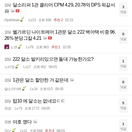
달소리퍼 1관 클리어 CPM 4.29, 20.78억 DPS 워갈서
잡담
3
파
댓글
Hye0neee
Lv.15
조회 836
추천 2
02:23
벨가르딘 나이트메어 1관문 달소 222 백어택 비중 96.
잡담
0
26% 분당그칼 4.21
댓글
노덴
Lv.79
조회 963
추천 2
02:05
222 달소 발키리있으면 돌대 가능한가요?
잡담
1
댓글
노리방
Lv.17
조회 452
08-05
1관은 달소 할만한 거 같은데
잡담
0
댓글
달소어더해
Lv.24
조회 615
08-05
탑10 에 달소는 없네요ㄷㄷ
잡담
5
댓글
최생
Lv.73
조회 1772
08-05
야호 깼다
전분
1
댓글
많상
Lv.11
조회 966
추천 4
08-05