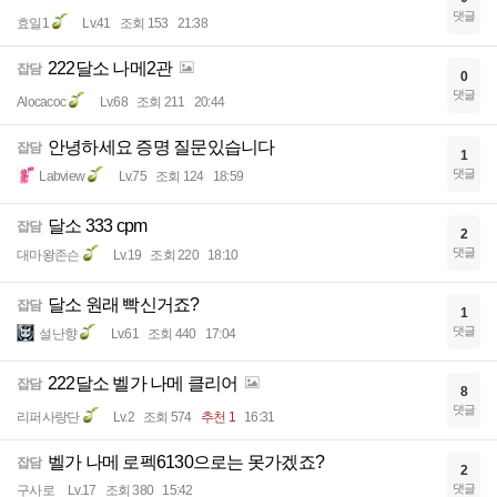
댓글
효일1
Lv.41
조회 153
21:38
222달소 나메2관
잡담
0
댓글
Alocacoc
Lv.68
조회 211
20:44
안녕하세요 증명 질문있습니다
잡담
1
댓글
Labview
Lv.75
조회 124
18:59
달소 333 cpm
잡담
2
댓글
대마왕존슨
Lv.19
조회 220
18:10
달소 원래 빡신거죠?
잡담
1
댓글
설난향
Lv.61
조회 440
17:04
222달소 벨가 나메 클리어
잡담
8
댓글
리퍼사랑단
Lv.2
조회 574
추천 1
16:31
벨가 나메 로펙6130으로는 못가겠죠?
잡담
2
댓글
구사로
Lv.17
조회 380
15:42