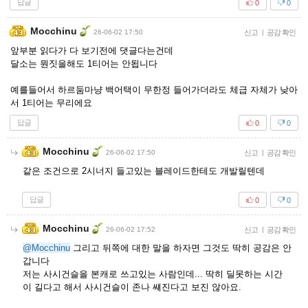
답글
0
0
Mocchinu
26-06-02 17:50
신고
|
공감 확인
앞부분 읽다가 다 보기전에 댓글다는건데
달소는 뭔짓을해도 1티어는 안됩니다
예를들어서 하르둠마냥 백어택이 무한정 들어가더라도 체급 자체가 낮아
서 1티어는 무리에요
답글
0
0
Mocchinu
26-06-02 17:50
신고
|
공감 확인
같은 조건으로 2시너지 들고있는 블레이드한테도 개발릴텐데
답글
0
0
Mocchinu
26-06-02 17:52
신고
|
공감 확인
@Mocchinu
그리고 뒤쪽에 대한 말을 하자면 그것도 딱히 공감은 안
갑니다
저는 사시건슬을 본캐로 쓰고있는 사람인데... 딱히 딜못하는 시간
이 길다고 해서 사시건슬이 존나 썌진다고 보진 않아요.