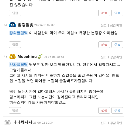
진 않았습니다..
답글
0
0
빨강달빛
26-06-03 02:07
신고
|
공감 확인
@와플달떡
이 사람한테 먹이 주지 마십쇼 유명한 분탕충 아라한임
답글
0
0
Mocchinu
26-06-04 10:53
신고
|
공감 확인
@와플달떡
윗댓은 앞만 보고 댓글단겁니다. 맨위에서 말했다시피...
그렇게들려서
그리고 사시도 리퍼랑 비슷하게 스킬쿨을 줄일 수단이 있어요. 핸드
건 스킬을 쓰면 라이플 스킬의 쿨감버프가걸립니다
딱히 노는시간이 길다고해서 사시가 유리해지진 않더군요
달소리퍼가 그런 노는시간이 길어진다고 유리해지려면
허공스텍이라도 가능해져야할걸요
답글
0
0
다나차자자
26-06-02 19:34
신고
|
공감 확인