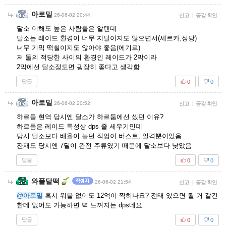
아로밀
26-06-02 20:44
신고
|
공감 확인
달소 이해도 높은 사람들은 알텐데
달소는 레이드 환경이 너무 지딜이지도 않으면서(세르카,성당)
너무 기믹 떡칠이지도 않아야 좋음(에기르)
저 둘의 적당한 사이의 환경인 레이드가 2막이라
2막에선 달소정도면 굉장히 좋다고 생각함
답글
0
0
아로밀
26-06-02 20:52
신고
|
공감 확인
하르둠 현역 당시엔 달소가 하르둠에선 셌던 이유?
하르둠은 레이드 특성상 dps 줄 세우기인데
당시 달소보다 배율이 높던 직업이 버스트, 일격뿐이었음
잔재도 당시엔 7딜이 완전 주류였기 때문에 달소보다 낮았음
답글
0
0
와플달떡
26-06-02 21:54
신고
|
공감 확인
@아로밀
혹시 워블 없이도 12억이 찍히나요? 전태 있으면 될 거 같긴
한데 없어도 가능하면 벽 느껴지는 dps네요
답글
0
0