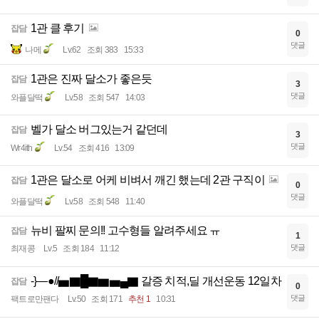
1관 클 후기
잡담
0
댓글
나메
Lv.62
조회 383
15:33
1관은 진짜 달소가 좋은듯
잡담
3
댓글
와플달떡
Lv.58
조회 547
14:03
벨가 달소 버그있는거 같던데
잡담
3
댓글
Wr4ith
Lv.54
조회 416
13:09
1관은 달소로 어케 비벼서 깨긴 했는데 2관 구직이
잡담
0
댓글
와플달떡
Lv.58
조회 548
11:40
뉴비 팔찌 문의!! 고수형들 알려주세요 ㅠ
잡담
1
댓글
최재콩
Lv.5
조회 184
11:12
-}—●//▅▇█▇▆▅▄▇ 갈증 치적,딜 개선운동 12일차
잡담
0
댓글
팩트로만팬다
Lv.50
조회 171
추천 1
10:31