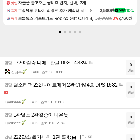
재물을 끌고오는 쌍비휴 반지, 실버, 2개
핫딜
그랑블루 판타지 리링크 추가 캐릭터 세트 산달폰 Granblue Fantasy Relink Character Expansion Sandalphon DLC
2,500원
10%
특가
로블록스 기프트카드 Roblox Gift Card 8,000원
8,000원
3%
7,760원
특가
L7200갈증 나메 1관클 DPS 14.38억
잡담
0
댓글
김상복
Lv.88
조회 36
00:13
달소리퍼 222 나이트메어 2관 CPM 4.0, DPS 16.82
잡담
0
댓글
Hye0neee
Lv.15
조회 31
00:10
1관달소 2관갈증이 나은듯
잡담
0
댓글
Hye0neee
Lv.15
조회 190
21:42
222달소 벨가 나메 1관 클 했습니다
잡담
0