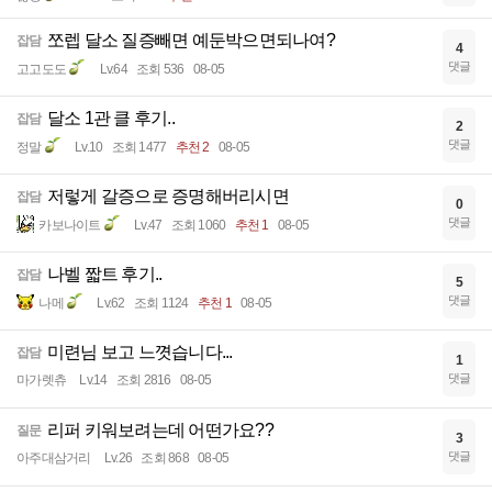
쪼렙 달소 질증빼면 예둔박으면되나여?
잡담
4
댓글
고고도도
Lv.64
조회 536
08-05
달소 1관 클 후기..
잡담
2
댓글
정말
Lv.10
조회 1477
추천 2
08-05
저렇게 갈증으로 증명해버리시면
잡담
0
댓글
카보나이트
Lv.47
조회 1060
추천 1
08-05
나벨 짧트 후기..
잡담
5
댓글
나메
Lv.62
조회 1124
추천 1
08-05
미련님 보고 느꼇습니다...
잡담
1
댓글
마가렛츄
Lv.14
조회 2816
08-05
리퍼 키워보려는데 어떤가요??
질문
3
댓글
아주대삼거리
Lv.26
조회 868
08-05