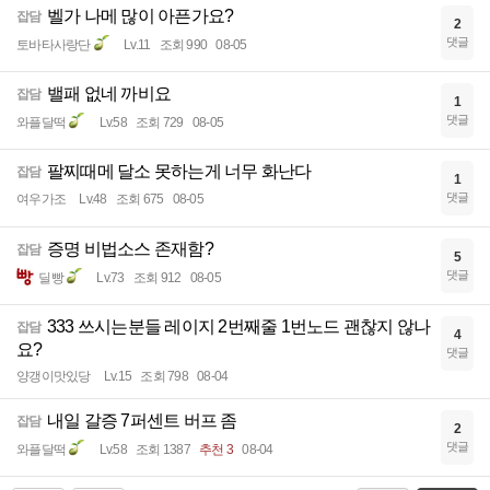
벨가 나메 많이 아픈가요?
잡담
2
댓글
토바타사랑단
Lv.11
조회 990
08-05
밸패 없네 까비요
잡담
1
댓글
와플달떡
Lv.58
조회 729
08-05
팔찌때메 달소 못하는게 너무 화난다
잡담
1
댓글
여우가조
Lv.48
조회 675
08-05
증명 비법소스 존재함?
잡담
5
댓글
딜빵
Lv.73
조회 912
08-05
333 쓰시는분들 레이지 2번째줄 1번노드 괜찮지 않나
잡담
4
요?
댓글
양갱이맛있당
Lv.15
조회 798
08-04
내일 갈증 7퍼센트 버프 좀
잡담
2
댓글
와플달떡
Lv.58
조회 1387
추천 3
08-04