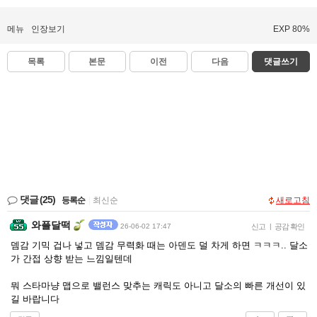
메뉴
인장보기
EXP 80%
목록
본문
이전
다음
댓글쓰기
댓글
(25)
등록순
|
최신순
새로고침
와플달떡
26-06-02 17:47
신고
|
공감 확인
뎀감 기믹 겁나 넣고 뎀감 무력화 때는 아덴도 덜 차게 하면 ㅋㅋㅋ.. 달소
가 간접 상향 받는 느낌일텐데
뭐 스타마냥 맵으로 밸런스 맞추는 캐릭도 아니고 달소의 빠른 개선이 있
길 바랍니다