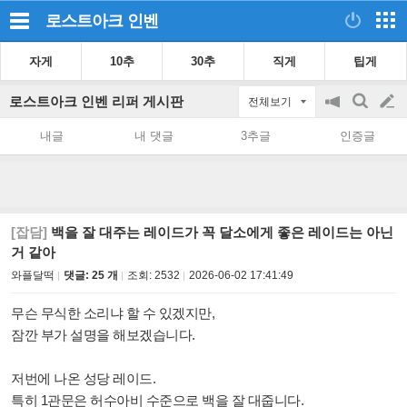
로스트아크
인벤
자게
10추
30추
직게
팁게
로스트아크 인벤 리퍼 게시판
전체보기
공
검
글
지
색
내글
내 댓글
3추글
인증글
on/off
쓰
기
[잡담]
백을 잘 대주는 레이드가 꼭 달소에게 좋은 레이드는 아닌
거 같아
와플달떡
댓글: 25 개
조회:
2532
2026-06-02 17:41:49
무슨 무식한 소리냐 할 수 있겠지만,
잠깐 부가 설명을 해보겠습니다.
저번에 나온 성당 레이드.
특히 1관문은 허수아비 수준으로 백을 잘 대줍니다.