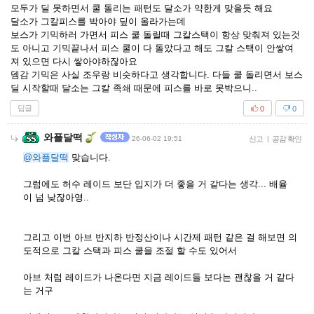
모두가 딜 못하면서 쿨 돌리는 패턴도 달소가 약한게 맞을듯 해요
달소가 그칼피스를 박아야 딮이 올라가는데
보스가 기믹하러 가면서 피스 쿨 돌릴때 그칼스택이 항상 맞춰져 있는것
도 아니고 기믹끝나서 피스 쿨이 다 돌았다고 해도 그칼 스택이 안쌓여
져 있으면 다시 쌓아야하잖아요
뎀감 기믹은 사실 조우랑 비슷하다고 생각합니다. 다들 쿨 돌리면서 보스
딜 시작할때 달소는 그칼 족쇄 때문에 피스를 바로 못박으니..
답글
0
0
와플달떡
26-06-02 19:51
신고
|
공감 확인
@와플달떡
맞습니다.
그럼에도 허수 레이드 보단 입지가 더 좋을 거 같다는 생각... 배율
이 넘 낮잖아영..
그리고 이번 아브 반지하 반정산이나 시간제 패턴 같은 걸 해보면 의
도적으로 그칼 스택과 피스 쿨을 조절 할 수도 있어서
아브 처럼 레이드가 나온다면 지금 레이드들 보다는 괜찮을 거 같다
는 거구