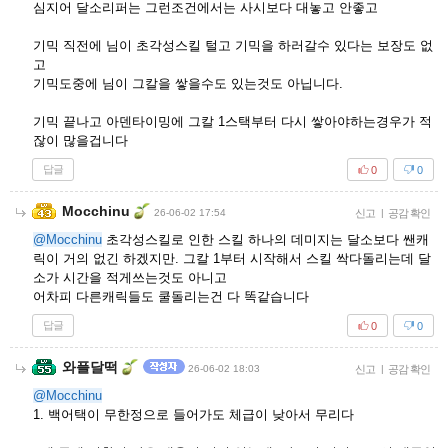
심지어 달소리퍼는 그런조건에서는 사시보다 대놓고 안좋고
기믹 직전에 님이 초각성스킬 털고 기믹을 하러갈수 있다는 보장도 없
고
기믹도중에 님이 그칼을 쌓을수도 있는것도 아닙니다.
기믹 끝나고 아덴타이밍에 그칼 1스택부터 다시 쌓아야하는경우가 적
잖이 많을겁니다
답글
0
0
Mocchinu
26-06-02 17:54
신고
|
공감 확인
@Mocchinu
초각성스킬로 인한 스킬 하나의 데미지는 달소보다 쌘캐
릭이 거의 없긴 하겠지만. 그칼 1부터 시작해서 스킬 싹다돌리는데 달
소가 시간을 적게쓰는것도 아니고
어차피 다른캐릭들도 쿨돌리는건 다 똑같습니다
답글
0
0
와플달떡
26-06-02 18:03
신고
|
공감 확인
@Mocchinu
1. 백어택이 무한정으로 들어가도 체급이 낮아서 무리다