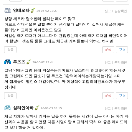
영태오빠
26-06-02 22:27
신고
|
공감 확인
성당 세르카 달소한테 불리한 레이드 맞고
아브도 상대적으론 덜할 뿐이지 생각보다 딜타임이 길어서 체급센 캐릭
들이랑 비교하면 아쉬운것도 맞고
체감상 에기르때가 아브보다 더 괜찮았는데 아예 에기르처럼 극단적이어
야 할말이 생길듯 물론 그래도 체급센 캐릭들보다 약하긴 하지만
답글
0
0
루즈즈
26-06-02 22:44
신고
|
공감 확인
그냥 약해서그럼 원래 백잘주는레이드가 달소한테 최고좋아야하는게맞
음 그런레이드면 달소가 딜 무조건 1황먹어야하는게맞다는거임 ㅈ마
게 씹새들이 밸런스 개같이맞추니까 이성적이고합리적인요소가 자꾸부
정되내
답글
0
0
실리안아빠
26-06-03 03:15
신고
|
공감 확인
체급 자체가 낮아서 리퍼는 딜을 하지 못하는 시간이 길든 아니든 자기 자
신과의 싸움을 할 지언정 다른 사멸이랑 비교해서 딱히 더 좋은 레이드라
고 보기 힘들 거 같아요.