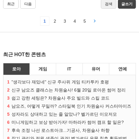
최근
다음
검색
글쓰기
1
2
3
4
5
최근 HOT한 콘텐츠
로아
게임
IT
유머
연예
1
"생각보다 재밌네" 신규 주사위 게임 티카투카 호평
2
신규 남요즈 클래스는 차원술사! 6월 20일 로아온 썸머 정리
3
쉽고 강한 세팅은? 차원술사 주요 빌드와 스킬 코드
4
남요즈, 어떻게 꾸밀까? 스타일북 인기 차원술사 커스터마이즈
5
성자라도 상대하고 있는 줄 알았나? 벨가르딘 이모저모
6
미니게임하고 보상 받아가자! 마하라카 썸머 캠프 할 일은?
7
후속 조정 나선 로스트아크...기공사, 차원술사 하향
8
잡기 관리와 전원 생존이 관건! 벨가르딘 유물 칭호 획득방법 정리