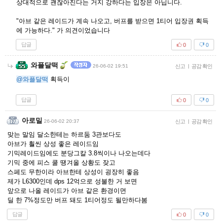
상대적으로 괜찮아진다는 거지 강하다는 입장은 아닙니다.
"아브 같은 레이드가 계속 나오고, 버프를 받으면 1티어 입장권 획득
에 가능하다." 가 의견이었습니다
답글
0
0
와플달떡
26-06-02 19:51
신고
|
공감 확인
@와플달떡
획득이
답글
0
0
아로밀
26-06-02 20:37
신고
|
공감 확인
맞는 말임 달소한테는 하르둠 3관보다도
아브가 훨씬 상성 좋은 레이드임
기믹레이드임에도 분당그칼 3.8씩이나 나오는데다
기믹 중에 피스 쿨 땡겨올 상황도 잦고
스페도 무한이라 아브한테 상성이 굉장히 좋음
제가 L6300인데 dps 12억으로 성불한 거 보면
앞으로 나올 레이드가 아브 같은 환경이면
딜 한 7%정도만 버프 돼도 1티어정도 될만하다봄
답글
0
0