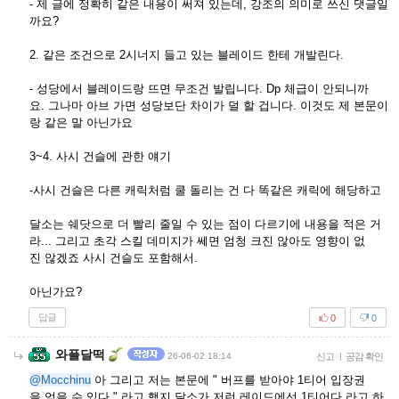
- 제 글에 정확히 같은 내용이 써져 있는데, 강조의 의미로 쓰신 댓글일
까요?
2. 같은 조건으로 2시너지 들고 있는 블레이드 한테 개발린다.
- 성당에서 블레이드랑 뜨면 무조건 발립니다. Dp 체급이 안되니까
요. 그나마 아브 가면 성당보단 차이가 덜 할 겁니다. 이것도 제 본문이
랑 같은 말 아닌가요
3~4. 사시 건슬에 관한 얘기
-사시 건슬은 다른 캐릭처럼 쿨 돌리는 건 다 똑같은 캐릭에 해당하고
달소는 쉐닷으로 더 빨리 줄일 수 있는 점이 다르기에 내용을 적은 거
라... 그리고 초각 스킬 데미지가 쎄면 엄청 크진 않아도 영향이 없
진 않겠죠 사시 건슬도 포함해서.
아닌가요?
답글
0
0
와플달떡
26-06-02 18:14
신고
|
공감 확인
@Mocchinu
아 그리고 저는 본문에 " 버프를 받아야 1티어 입장권
을 얻을 수 있다 " 라고 했지 달소가 저런 레이드에선 1티어다 라고 하