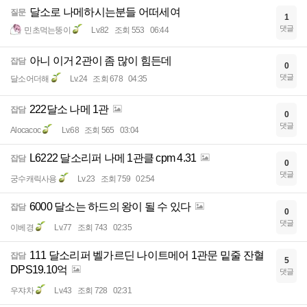
달소로 나메하시는분들 어떠세여
질문
1
댓글
민초먹는뚱이
Lv.82
조회 553
06:44
아니 이거 2관이 좀 많이 힘든데
잡담
0
댓글
달소어더해
Lv.24
조회 678
04:35
222달소 나메 1관
잡담
0
댓글
Alocacoc
Lv.68
조회 565
03:04
L6222 달소리퍼 나메 1관클 cpm 4.31
잡담
0
댓글
궁수캐릭사용
Lv.23
조회 759
02:54
6000 달소는 하드의 왕이 될 수 있다
잡담
0
댓글
이베경
Lv.77
조회 743
02:35
111 달소리퍼 벨가르딘 나이트메어 1관문 밑줄 잔혈
잡담
5
DPS19.10억
댓글
우쟈차
Lv.43
조회 728
02:31