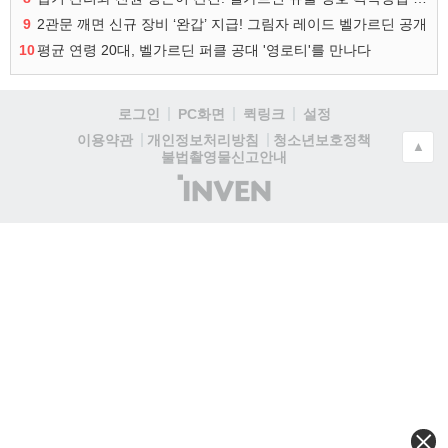
9
2관문 깨면 신규 장비 ‘완갑’ 지급! 그림자 레이드 벨가르딘 공개
10
평균 연령 20대, 벨가르딘 퍼클 공대 '영로티'를 만나다
로그인
PC화면
퀵링크
설정
청소년보호정책
이용약관
개인정보처리방침
▲
불법촬영물신고안내
(주)
인
벤