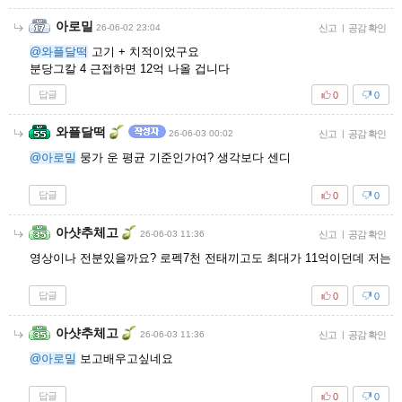
아로밀
26-06-02 23:04
신고
|
공감 확인
@와플달떡
고기 + 치적이었구요
분당그칼 4 근접하면 12억 나올 겁니다
답글
0
0
와플달떡
26-06-03 00:02
신고
|
공감 확인
@아로밀
뭉가 운 평균 기준인가여? 생각보다 센디
답글
0
0
아샷추체고
26-06-03 11:36
신고
|
공감 확인
영상이나 전분있을까요? 로펙7천 전태끼고도 최대가 11억이던데 저는
답글
0
0
아샷추체고
26-06-03 11:36
신고
|
공감 확인
@아로밀
보고배우고싶네요
답글
0
0