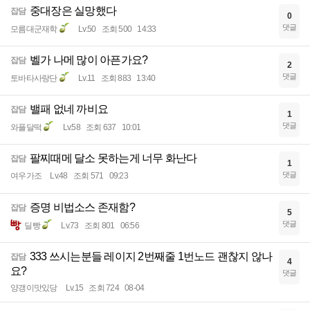
중대장은 실망했다
잡담
0
댓글
모름대군재학
Lv.50
조회 500
14:33
벨가 나메 많이 아픈가요?
잡담
2
댓글
토바타사랑단
Lv.11
조회 883
13:40
밸패 없네 까비요
잡담
1
댓글
와플달떡
Lv.58
조회 637
10:01
팔찌때메 달소 못하는게 너무 화난다
잡담
1
댓글
여우가조
Lv.48
조회 571
09:23
증명 비법소스 존재함?
잡담
5
댓글
딜빵
Lv.73
조회 801
06:56
333 쓰시는분들 레이지 2번째줄 1번노드 괜찮지 않나
잡담
4
요?
댓글
양갱이맛있당
Lv.15
조회 724
08-04