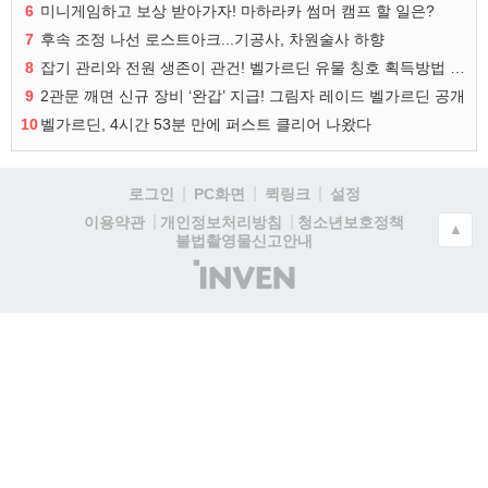
6
미니게임하고 보상 받아가자! 마하라카 썸머 캠프 할 일은?
7
후속 조정 나선 로스트아크...기공사, 차원술사 하향
8
잡기 관리와 전원 생존이 관건! 벨가르딘 유물 칭호 획득방법 정리
9
2관문 깨면 신규 장비 ‘완갑’ 지급! 그림자 레이드 벨가르딘 공개
10
벨가르딘, 4시간 53분 만에 퍼스트 클리어 나왔다
로그인
PC화면
퀵링크
설정
청소년보호정책
이용약관
개인정보처리방침
▲
불법촬영물신고안내
(주)
인
벤