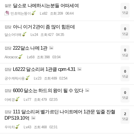
달소로 나메하시는분들 어떠세여
질문
0
댓글
민초먹는뚱이
Lv.82
조회 209
06:44
아니 이거 2관이 좀 많이 힘든데
잡담
0
댓글
달소어더해
Lv.24
조회 427
04:35
222달소 나메 1관
잡담
0
댓글
Alocacoc
Lv.68
조회 398
03:04
L6222 달소리퍼 1관클 cpm 4.31
잡담
0
댓글
궁수캐릭사용
Lv.23
조회 489
02:54
6000 달소는 하드의 왕이 될 수 있다
잡담
0
댓글
이베경
Lv.77
조회 479
02:35
111 달소리퍼 벨가르딘 나이트메어 1관문 밑줄 잔혈
잡담
2
DPS19.10억
댓글
우쟈차
Lv.43
조회 468
02:31