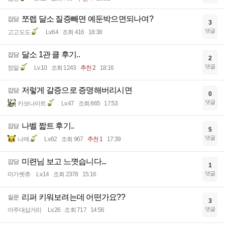
쪼렙 달소 질증빼면 예둔박으면되나여?
잡담
3
댓글
고고도도
Lv.64
조회 416
18:38
달소 1관 클 후기..
잡담
2
댓글
정말
Lv.10
조회 1243
추천 2
18:16
저렇게 갈증으로 증명해버리시면
잡담
0
댓글
카보나이트
Lv.47
조회 865
17:53
나벨 짧트 후기..
잡담
5
댓글
나메
Lv.62
조회 967
추천 1
17:39
미련님 보고 느꼇습니다...
잡담
1
댓글
마가렛츄
Lv.14
조회 2378
15:16
리퍼 키워보려는데 어떤가요??
질문
3
댓글
아주대삼거리
Lv.26
조회 717
14:56