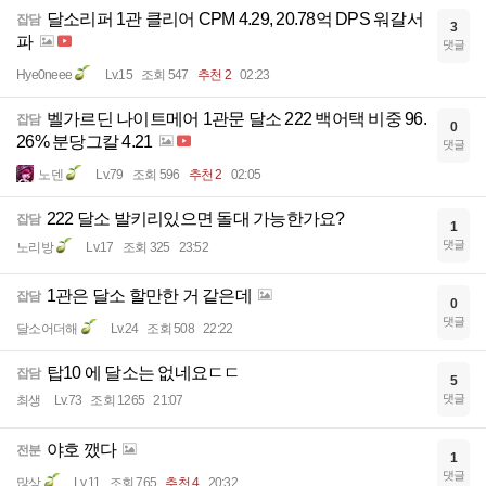
달소리퍼 1관 클리어 CPM 4.29, 20.78억 DPS 워갈서
잡담
3
파
댓글
Hye0neee
Lv.15
조회 547
추천 2
02:23
벨가르딘 나이트메어 1관문 달소 222 백어택 비중 96.
잡담
0
26% 분당그칼 4.21
댓글
노덴
Lv.79
조회 596
추천 2
02:05
222 달소 발키리있으면 돌대 가능한가요?
잡담
1
댓글
노리방
Lv.17
조회 325
23:52
1관은 달소 할만한 거 같은데
잡담
0
댓글
달소어더해
Lv.24
조회 508
22:22
탑10 에 달소는 없네요ㄷㄷ
잡담
5
댓글
최생
Lv.73
조회 1265
21:07
야호 깼다
전분
1
댓글
많상
Lv.11
조회 765
추천 4
20:32