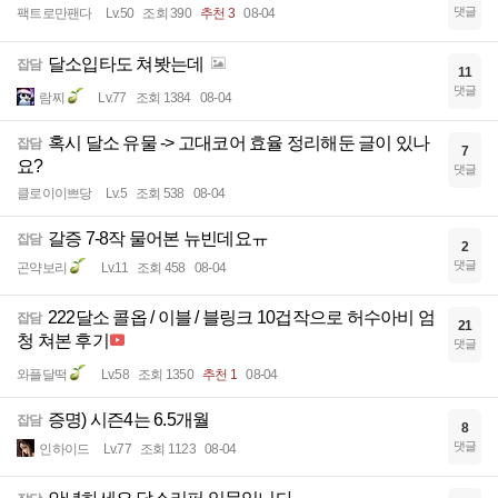
댓글
팩트로만팬다
Lv.50
조회 390
추천 3
08-04
달소입타도 쳐봣는데
잡담
11
댓글
람찌
Lv.77
조회 1384
08-04
혹시 달소 유물 -> 고대코어 효율 정리해둔 글이 있나
잡담
7
요?
댓글
클로이이쁘당
Lv.5
조회 538
08-04
갈증 7-8작 물어본 뉴빈데요ㅠ
잡담
2
댓글
곤약보리
Lv.11
조회 458
08-04
222달소 콜옵 / 이블 / 블링크 10겁작으로 허수아비 엄
잡담
21
청 쳐본 후기
댓글
와플달떡
Lv.58
조회 1350
추천 1
08-04
증명) 시즌4는 6.5개월
잡담
8
댓글
인하이드
Lv.77
조회 1123
08-04