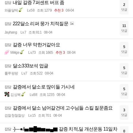
내일 갈증 7퍼센트 버프 좀
잡담
2
댓글
와플달떡
Lv.58
조회 1279
추천 3
08-04
222달소 리퍼 뭉가 치적질문
잡담
11
댓글
Jayhang
Lv.7
조회 811
08-04
갈증 너무 약한거같아요
잡담
5
댓글
Mirige
Lv.73
조회 1665
추천 3
08-04
달소333보석 업글
잡담
5
댓글
룰루팡팡
Lv.7
조회 522
08-04
갈증에서 달소로 많이들 가시네
잡담
5
댓글
김상복
Lv.88
조회 1235
08-04
갈증에서 달소 넘어갈건데 고수님들 스킬 질문좀요
잡담
3
댓글
검찰청철찰상
Lv.15
조회 701
08-04
-}—●//▅▇█▇▆▅▄▇ 갈증 치적,딜 개선운동 11일차
잡담
0