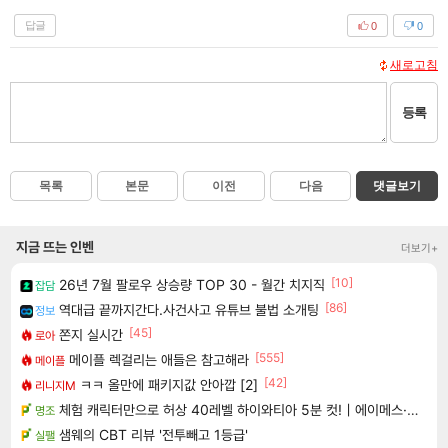
답글
0
0
새로고침
등록
목록
본문
이전
다음
댓글보기
지금 뜨는 인벤
더보기+
[10]
26년 7월 팔로우 상승량 TOP 30 - 월간 치지직
잡담
[86]
역대급 끝까지간다.사건사고 유튜브 불법 소개팅
정보
[45]
쫀지 실시간
로아
[555]
메이플 렉걸리는 애들은 참고해라
메이플
[42]
ㅋㅋ 올만에 패키지값 안아깝 [2]
리니지M
체험 캐릭터만으로 허상 40레벨 하이와티아 5분 컷!｜에이메스·린네·모니에 명함
명조
샘웨의 CBT 리뷰 '전투빼고 1등급'
실팰