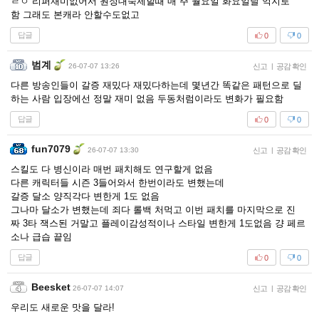
ㄹㅇ 리퍼재미없어서 원정대숙제할때 매 주 월요일 화요일날 억지로
함 그래도 본캐라 안할수도없고
답글
0
0
범계
26-07-07 13:26
신고
|
공감 확인
다른 방송인들이 갈증 재밌다 재밌다하는데 몇년간 똑같은 패턴으로 딜
하는 사람 입장에선 정말 재미 없음 두동처럼이라도 변화가 필요함
답글
0
0
fun7079
26-07-07 13:30
신고
|
공감 확인
스킬도 다 병신이라 매번 패치해도 연구할게 없음
다른 캐릭터들 시즌 3들어와서 한번이라도 변했는데
갈증 달소 양직각다 변한게 1도 없음
그나마 달소가 변했는데 죄다 롤백 처먹고 이번 패치를 마지막으로 진
짜 3타 잭스된 거말고 플레이감성적이나 스타일 변한게 1도없음 걍 페르
소나 급습 끝임
답글
0
0
Beesket
26-07-07 14:07
신고
|
공감 확인
우리도 새로운 맛을 달라!