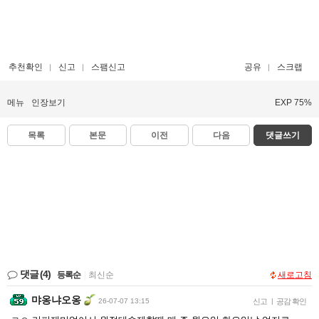
추천확인
신고
스팸신고
공유
스크랩
메뉴
인장보기
EXP 75%
목록
본문
이전
다음
댓글쓰기
댓글
(4)
등록순
|
최신순
새로고침
먀옹냐오옹
26-07-07 13:15
신고
|
공감 확인