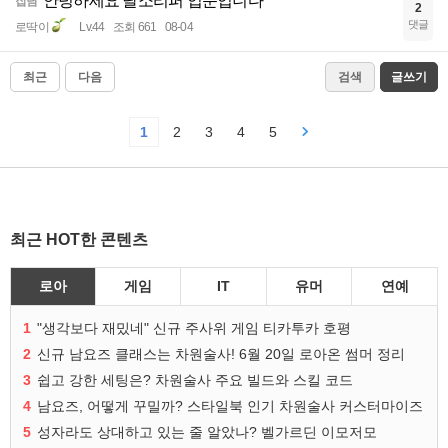
안녕하세요 달소리퍼 입문입니다
잡담
2
댓글
로딱이
Lv.44
조회 661
08-04
최근
다음
검색
글쓰기
1
2
3
4
5
최근 HOT한 콘텐츠
로아
게임
IT
유머
연예
1
"생각보다 재밌네" 신규 주사위 게임 티카투카 호평
2
신규 남요즈 클래스는 차원술사! 6월 20일 로아온 썸머 정리
3
쉽고 강한 세팅은? 차원술사 주요 빌드와 스킬 코드
4
남요즈, 어떻게 꾸밀까? 스타일북 인기 차원술사 커스터마이즈
5
성자라도 상대하고 있는 줄 알았나? 벨가르딘 이모저모