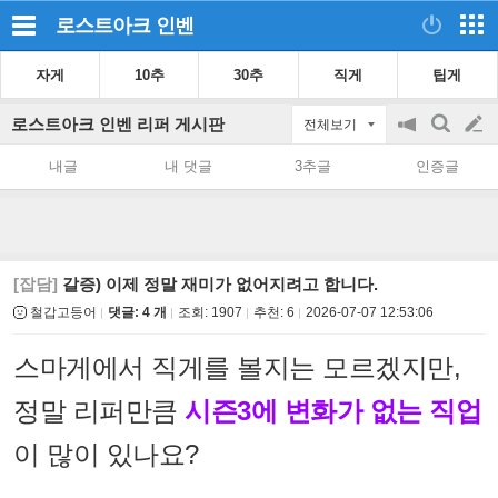
로스트아크
인벤
자게
10추
30추
직게
팁게
로스트아크 인벤 리퍼 게시판
전체보기
공
검
글
지
색
내글
내 댓글
3추글
인증글
on/off
쓰
기
[잡담]
갈증) 이제 정말 재미가 없어지려고 합니다.
철갑고등어
댓글: 4 개
조회:
1907
추천:
6
2026-07-07 12:53:06
스마게에서 직게를 볼지는 모르겠지만,
정말 리퍼만큼
시즌3에 변화가 없는 직업
이 많이 있나요?