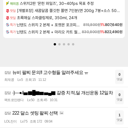
스위치2판 ‘몬헌 와일즈’, 30~40fps 목표 추정
해외겜
[개별포장] 새콤달콤 쫄깃한 쫄면 7인분(면 200g 7봉+소스 50g 7봉)
핫딜
초록매실 스파클링제로, 350ml, 24개
핫딜
닌텐도 스위치 2 본체 + 포켓몬 포코피아 + 포켓몬스터 레전드 ZA 닌텐도 스위치 2 에디션 번들
815,800원
1%
807,640원
특가
닌텐도 스위치 2 본체 + 마리오 카트 월드 + 슈퍼 마리오 파티 잼버리 닌텐도 스위치 2 에디션 + 잼버리 TV 번들
830,800원
1%
822,490원
특가
뉴비 팔찌 문의!! 고수형들 알려주세요 ㅠ
잡담
0
댓글
최재콩
Lv.5
조회 15
11:12
-}—●//▅▇█▇▆▅▄▇ 갈증 치적,딜 개선운동 12일차
잡담
0
댓글
팩트로만팬다
Lv.50
조회 45
10:31
222 달소 셋팅 팔찌 선택
잡담
1
댓글
LOL진이
Lv.75
조회 172
09:04