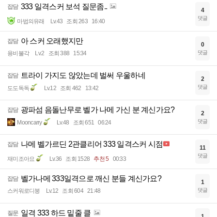
333 일격스커 보석 질문좀..
잡담
4
댓글
마법의유래
Lv.43
조회 263
16:40
아 스커 오래했지만
잡담
0
댓글
용비불각
Lv.2
조회 388
15:34
트라이 가지도 않았는데 벌써 우울하네
잡담
2
댓글
도도독독
Lv.12
조회 462
13:42
광파섬 음돌난무로 벨가 나메 가신 분 계신가요?
잡담
2
댓글
Mooncarry
Lv.48
조회 651
06:24
나메 벨가르딘 2관클리어 333 일격스커 시점
잡담
11
댓글
재미조아요
Lv.36
조회 1528
추천 5
00:33
벨가나메 333일격으로 깨신 분들 계신가요?
잡담
1
댓글
스커워로디붕
Lv.12
조회 604
21:48
일격 333 하드 밑줄 클
질문
1