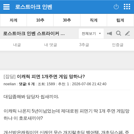
로스트아크
인벤
자게
10추
30추
직게
팁게
로스트아크 인벤 스트라이커 게시판
전체보기
공
검
글
지
색
내글
내 댓글
3추글
인증글
on/off
쓰
기
[잡담]
이캐릭 피면 1개주면 게임 망하나?
noelian
댓글: 6 개
조회:
1589
추천:
1
2026-07-06 21:42:40
대답좀해봐 담당자 씹새끼야.
이캐릭 나온지 5년이넘었는데 제대로된 피면기 딱 1개 주면 게임망
하냐 이 호로새끼야?
개선받은캐릭이던 신캐던 무슨 개지랄초딩 백어택, 개초딩스페, 주