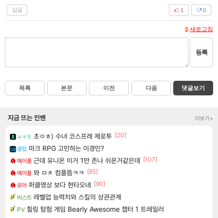
답글
1
0
새로고침
등록
목록
본문
이전
다음
댓글보기
지금 뜨는 인벤
더보기+
[20]
초ㅇㅎ) 수녀 코스프레 제로투
ㅗㅜㅑ
마크 RPG 고민하는 이경민?
클립
[107]
근데 유니온 이거 1만 존나 쉬운거같은데
메이플
[65]
와 ㅁㅊ 컴플뜸ㅋㅋ
메이플
[90]
퍼클영상 보다 현타오네
로아
레벨업 능력치와 스킬의 상관관계
비스트
힐링 탐험 게임 Bearly Awesome 챕터 1 트레일러
PV