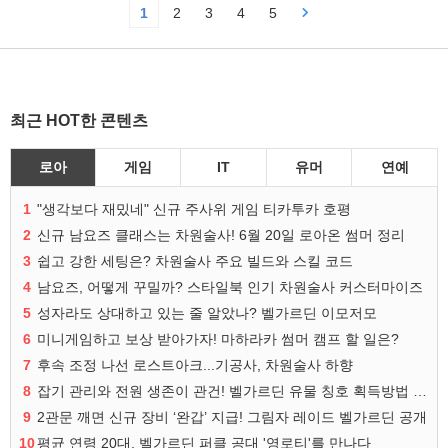
1
2
3
4
5
최근 HOT한 콘텐츠
로아
게임
IT
유머
연예
1
"생각보다 재밌네" 신규 주사위 게임 티카투카 호평
2
신규 남요즈 클래스는 차원술사! 6월 20일 로아온 썸머 정리
3
쉽고 강한 세팅은? 차원술사 주요 빌드와 스킬 코드
4
남요즈, 어떻게 꾸밀까? 스타일북 인기 차원술사 커스터마이즈
5
성자라도 상대하고 있는 줄 알았나? 벨가르딘 이모저모
6
미니게임하고 보상 받아가자! 마하라카 썸머 캠프 할 일은?
7
후속 조정 나선 로스트아크...기공사, 차원술사 하향
8
잡기 관리와 전원 생존이 관건! 벨가르딘 유물 칭호 획득방법 정리
9
2관문 깨면 신규 장비 ‘완갑’ 지급! 그림자 레이드 벨가르딘 공개
10
평균 연령 20대, 벨가르딘 퍼클 공대 '영로티'를 만나다