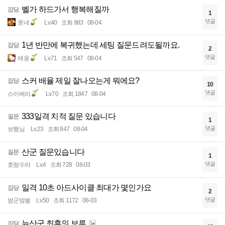
벨가 하드가서 행복해질까
잡담
1
댓글
풋네
Lv.40
조회 983
08-04
1년 반만에 복귀했는데 세팅 질문드려도될까요.
잡담
2
댓글
애응
Lv.71
조회 547
08-04
스커 배율 제일 잘나오는게 뭐에요?
잡담
10
댓글
스이베라
Lv.70
조회 1847
08-04
333일격 치적 질문 있습니다
질문
1
댓글
보햄님
Lv.23
조회 847
08-04
산군 질문있습니다
질문
1
댓글
호랑수라
Lv.4
조회 728
08-03
일격 10초 아드사이클 최대가 몇인가요
잡담
2
댓글
밤군밤붐
Lv.50
조회 1172
08-03
뉴산군 최후의 보루
잡담