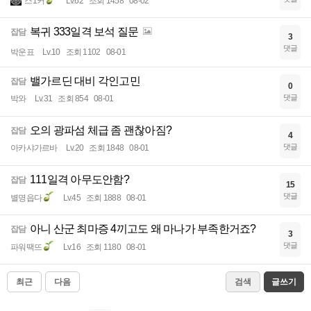
스1커
Lv.62
조회 1458
08-02
복귀 333일격 보석 질문
잡담
3
댓글
박운표
Lv.10
조회 1102
08-01
밸가르딘 대비 각인고민
잡담
0
댓글
박와
Lv.31
조회 854
08-01
오의 광파섬 체급 좀 괜찮아짐?
잡담
4
댓글
아카샤가르바
Lv.20
조회 1848
08-01
111일격 아무도안함?
잡담
15
댓글
별명읍다
Lv.45
조회 1888
08-01
아니 산군 최마증 4끼고도 왜 마나가 부족한거죠?
잡담
3
댓글
파워땍뜨
Lv.16
조회 1180
08-01
최근
다음
검색
글쓰기