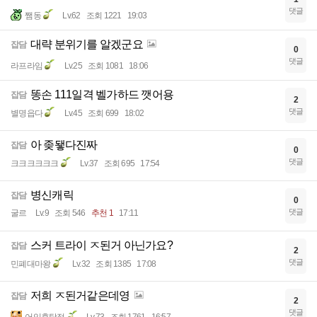
댓글
쨈동
Lv.62
조회 1221
19:03
대략 분위기를 알겠군요
잡담
0
댓글
라프라임
Lv.25
조회 1081
18:06
똥손 111일격 벨가하드 깻어용
잡담
2
댓글
별명읍다
Lv.45
조회 699
18:02
아 좆됗다진짜
잡담
0
댓글
크크크크크크
Lv.37
조회 695
17:54
병신캐릭
잡담
0
댓글
굴르
Lv.9
조회 546
추천 1
17:11
스커 트라이 ㅈ된거 아닌가요?
잡담
2
댓글
민폐대마왕
Lv.32
조회 1385
17:08
저희 ㅈ된거같은데영
잡담
2
댓글