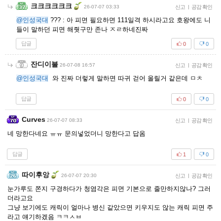
크크크크크크
26-07-07 03:33
신고
|
공감 확인
@인성국대
??? : 아 피면 필요하면 111일격 하시라고요 호왕에도 니
들이 말하던 피면 해줫구만 존나 ㅈㄹ하네진짜
답글
0
0
잔디이불
26-07-08 16:57
신고
|
공감 확인
@인성국대
와 진짜 더렇게 말하면 따귀 걷어 올릴거 같은데 ㅁㅊ
답글
0
0
Curves
26-07-07 08:33
신고
|
공감 확인
네 망한다네요 ㅠㅠ 문의넣었더니 망한다고 답옴
답글
1
0
따이후앙
26-07-07 20:30
신고
|
공감 확인
눈가루도 쫀지 구경하다가 청염각은 피면 기본으로 줄만하지않나? 그러
더라고요
그냥 보기에도 캐릭이 얼마나 병신 같았으면 키우지도 않는 캐릭 피면 주
라고 얘기하겠음 ㅋㅋㅅㅂ