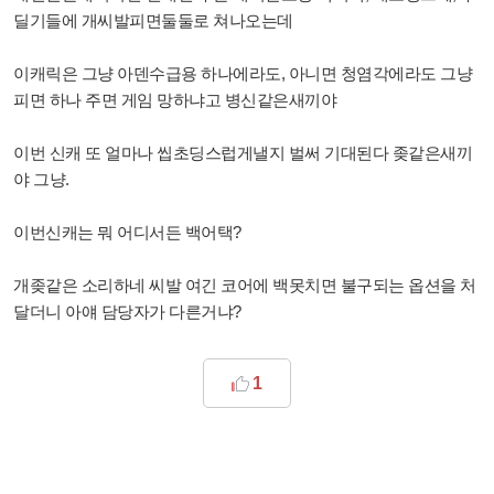
딜기들에 개씨발피면둘둘로 쳐나오는데
이캐릭은 그냥 아덴수급용 하나에라도, 아니면 청염각에라도 그냥
피면 하나 주면 게임 망하냐고 병신같은새끼야
이번 신캐 또 얼마나 씹초딩스럽게낼지 벌써 기대된다 좆같은새끼
야 그냥.
이번신캐는 뭐 어디서든 백어택?
개좆같은 소리하네 씨발 여긴 코어에 백못치면 불구되는 옵션을 처
달더니 아얘 담당자가 다른거냐?
1