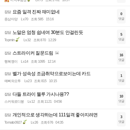
어익후탐정
Lv.73
조회 1761
16:57
요즘 일격 진짜 재미없네
잡담
0
댓글
증삼마양
Lv.70
조회 585
15:16
노말은 엄청 쉽네여 30분도 안걸린듯
잡담
5
댓글
Topmin
Lv.32
조회 870
12:29
스트라이커 질문드림
잡담
16
댓글
행복쟁이
Lv.14
조회 1095
12:14
벨가 성속성 조금취약으로보이는데 카드
잡담
1
댓글
예삐와오투
Lv.23
조회 815
10:15
다들 트라이 뭘루 가시나용??
잡담
10
댓글
스커워로디붕
Lv.12
조회 1121
04:56
개인적으로 생각하는데 111일격 좋아지려면
잡담
3
댓글
Tomato0927
Lv.26
조회 676
04:35