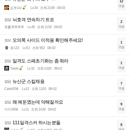
12
댓글
김토피z
Lv.34
조회 2109
08-03
뇌호격 연속차기 트포
잡담
2
댓글
호룰루루루루
Lv.45
조회 1150
08-02
오의쪽 사이드 미적용 확인해주세요!
정보
1
댓글
웅123
Lv.52
조회 952
08-02
일격도 스페초기화는 좀 줘라
잡담
1
댓글
Twoni
Lv.31
조회 1020
08-02
뉴산군 스킬채용
잡담
7
댓글
Cain4356
Lv.12
조회 1103
08-02
왜 예둔꼈는데 약해질까요
잡담
9
댓글
키키3456
Lv.11
조회 1426
08-02
111일격스커 하시는분들
잡담
8
댓글