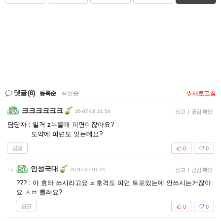
댓글
(6)
등록순
|
최신순
새로고침
크크크크크크
26-07-06 21:54
신고
|
공감 확인
담당자 : 일격 z누를때 피면이잖아요?
도약에 피면도 잇는데요?
답글
0
0
인성국대
26-07-07 01:21
신고
|
공감 확인
??? : 아 효타 쓰시라고요 뇌호격도 피면 트포있는데 안쓰시는거잖아
요 ㅅㅂ 틀려요?
답글
0
0