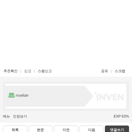
추천확인
신고
스팸신고
공유
스크랩
noelian
메뉴
인장보기
EXP 63%
목록
본문
이전
다음
댓글쓰기