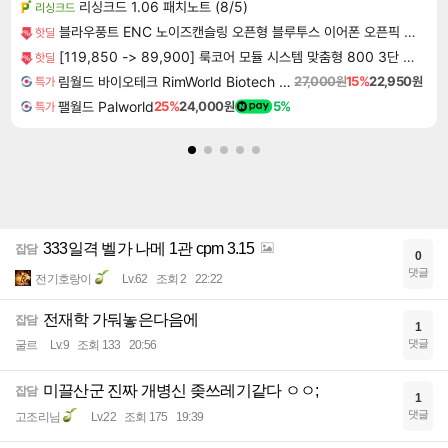
리싱크드 1.06 패치노트 (8/5)
리싱크드
블라우풍트 ENC 노이즈캔슬링 오픈형 블루투스 이어폰 오픈픽 BLP-OE383
핫딜
[119,850 -> 89,900] 룩코어 모듈 시스템 맞춤형 800 3단 서랍 옷장
핫딜
림월드 바이오테크 RimWorld Biotech DLC
27,000원
15%
22,950원
특가
팰월드 Palworld
25%
24,000원
5%
특가
333일격 벨가 나메 1관 cpm 3.15
잡담
0
댓글
전기호랑이
Lv.62
조회 2
22:22
전재학 가둬놓은다음에
잡담
1
댓글
굴르
Lv.9
조회 133
20:56
미끌산군 진짜 개병신 좆쓰레기같다 ㅇㅇ;
잡담
1
댓글
고조리님
Lv.22
조회 175
19:39