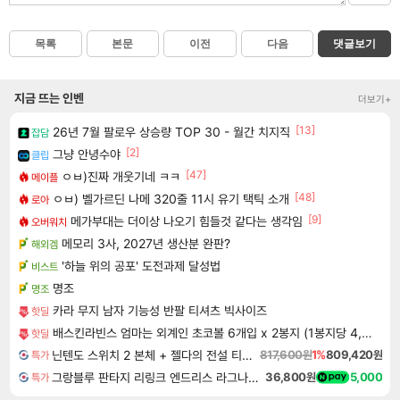
목록
본문
이전
다음
댓글보기
지금 뜨는 인벤
더보기+
[13]
26년 7월 팔로우 상승량 TOP 30 - 월간 치지직
잡담
[2]
그냥 안녕수야
클립
[47]
ㅇㅂ)진짜 개웃기네 ㅋㅋ
메이플
[48]
ㅇㅂ) 벨가르딘 나메 320줄 11시 유기 택틱 소개
로아
[9]
메가부대는 더이상 나오기 힘들것 같다는 생각임
오버워치
메모리 3사, 2027년 생산분 완판?
해외겜
'하늘 위의 공포' 도전과제 달성법
비스트
명조
명조
카라 무지 남자 기능성 반팔 티셔츠 빅사이즈
핫딜
배스킨라빈스 엄마는 외계인 초코볼 6개입 x 2봉지 (1봉지당 4,950원)
핫딜
닌텐도 스위치 2 본체 + 젤다의 전설 티어스 오브 더 킹덤 닌텐도 스위치 2 에디션 + 젤다의 전설 브레스 오브 더 와일드 닌텐도 스위치 2 에디션 번들
817,600원
1%
809,420원
특가
그랑블루 판타지 리링크 엔드리스 라그나로크 업그레이드 킷 Granblue Fantasy Relink Endless Ragnarok Upgrade Kit DLC
36,800원
5,000
특가