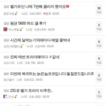
벨가르딘 나메 7번째 클리어 했어요
잡담
10
댓글
풍운의현
Lv.22
조회 2097
추천 8
08-05
평균 5600 하드 클 후기
잡담
2
댓글
격노폭발
Lv.32
조회 1434
08-05
시간제 딜박는기믹때마다 예열 좇박네
잡담
0
댓글
강려크한벨라
Lv.19
조회 649
08-05
진짜 매번 트라이떄마다 ㅈ같네
잡담
0
댓글
슥표스케
Lv.11
조회 706
08-05
이번에 복귀하는 늙은늅코코입니다 돌질문드립니다!!
질문
2
댓글
등산불가
Lv.9
조회 422
08-05
231로 벨가 트라이 비추천..
잡담
1
댓글
진순
Lv.70
조회 1003
08-05