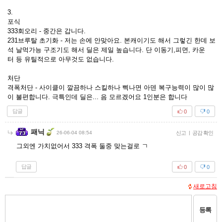
3.
포식
333회오리 - 중간은 갑니다.
231브루탈 초기화 - 저는 손에 안맞아요. 본캐이기도 해서 그렇긴 한데 보
석 날먹가능 구조기도 해서 딜은 제일 높습니다. 단 이동기,피면, 카운
터 등 유틸적으로 아무것도 없습니다.
처단
격폭처단 - 사이클이 깔끔하나 스킬하나 삑나면 아덴 복구능력이 많이 많
이 불편합니다. 극특인데 딜은... 음 모르겠어요 1인분은 합니다
답글
0
0
패닉
26-06-04 08:54
신고
|
공감 확인
그외엔 가치없어서 333 격폭 둘중 맞는걸로 ㄱ
답글
0
0
새로고침
등록