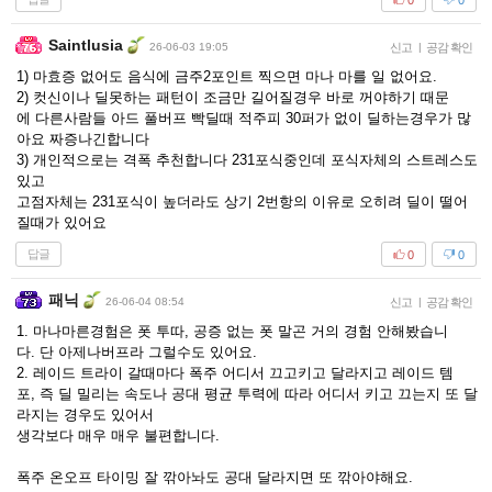
Saintlusia
26-06-03 19:05
신고
|
공감 확인
1) 마효증 없어도 음식에 금주2포인트 찍으면 마나 마를 일 없어요.
2) 컷신이나 딜못하는 패턴이 조금만 길어질경우 바로 꺼야하기 때문
에 다른사람들 아드 풀버프 빡딜때 적주피 30퍼가 없이 딜하는경우가 많
아요 짜증나긴합니다
3) 개인적으로는 격폭 추천합니다 231포식중인데 포식자체의 스트레스도
있고
고점자체는 231포식이 높더라도 상기 2번항의 이유로 오히려 딜이 떨어
질때가 있어요
답글
0
0
패닉
26-06-04 08:54
신고
|
공감 확인
1. 마나마른경험은 폿 투따, 공증 없는 폿 말곤 거의 경험 안해봤습니
다. 단 아제나버프라 그럴수도 있어요.
2. 레이드 트라이 갈때마다 폭주 어디서 끄고키고 달라지고 레이드 템
포, 즉 딜 밀리는 속도나 공대 평균 투력에 따라 어디서 키고 끄는지 또 달
라지는 경우도 있어서
생각보다 매우 매우 불편합니다.
폭주 온오프 타이밍 잘 깎아놔도 공대 달라지면 또 깎아야해요.