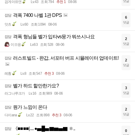
댓글
검게아유연
Lv.43
조회 794
추천 1
08-06
격폭 7400 나벨 1관 DPS
잡담
6
댓글
앗츠
Lv.60
조회 1094
08-06
격폭 형님들 벨가 입타vs뭉가 뭐쓰시나요
잡담
2
댓글
이므응
Lv.63
조회 528
08-06
러스트빌드 - 완갑, 서포터 버프 시뮬레이터 업데이트!
잡담
2
댓글
레훤
Lv.8
조회 547
추천 3
08-06
벨가 하드 할만한가요?
잡담
3
댓글
라그나루크가
Lv.16
조회 989
08-06
뭔가 느낌이 온다
잡담
2
댓글
다이ana
Lv.22
조회 898
추천 3
08-06
《■■■■|ㅡ●▅█▅▇▆▅▇ ㅎ..
잡담
0