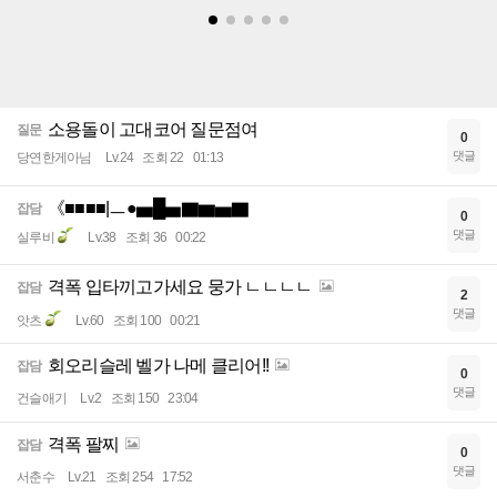
소용돌이 고대코어 질문점여
질문
0
댓글
당연한게아님
Lv.24
조회 22
01:13
《■■■■|ㅡ●▅█▅▇▆▅▇
잡담
0
댓글
실루비
Lv.38
조회 36
00:22
격폭 입타끼고가세요 뭉가 ㄴㄴㄴㄴ
잡담
2
댓글
앗츠
Lv.60
조회 100
00:21
회오리슬레 벨가 나메 클리어!!
잡담
0
댓글
건슬애기
Lv.2
조회 150
23:04
격폭 팔찌
잡담
0
댓글
서춘수
Lv.21
조회 254
17:52