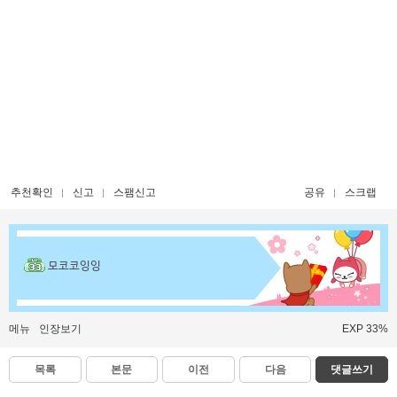
추천확인
신고
스팸신고
공유
스크랩
모코코잉잉
메뉴
인장보기
EXP 33%
목록
본문
이전
다음
댓글쓰기