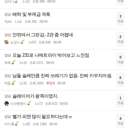
댓글
상어냐
Lv.11
조회 309
08-06
배럭 및 부캐급 격폭
잡담
3
댓글
Yyeo
Lv.11
조회 662
08-06
안깎여서 그런감.. 2관 좀 어렵네
잡담
2
댓글
싱겁누
Lv.55
조회 836
08-06
오늘 231로 나메트라이 박아보고 느낀점
잡담
0
댓글
쐭쐭
Lv.15
조회 1071
08-06
님들 슬레만큼 진짜 쓰레기가 없음. 진짜 키우지마셈.
잡담
6
댓글
딱렙
Lv.32
조회 1602
추천 6
08-06
슬레이어가 왕족이였지.
잡담
1
댓글
샤코빵쟁이
Lv.72
조회 922
08-05
벨가 피면 많이 필요하다는데ㅠ
잡담
4
댓글
미미롱
Lv.35
조회 1300
08-05