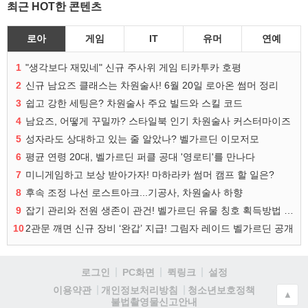
최근 HOT한 콘텐츠
로아
게임
IT
유머
연예
1
"생각보다 재밌네" 신규 주사위 게임 티카투카 호평
2
신규 남요즈 클래스는 차원술사! 6월 20일 로아온 썸머 정리
3
쉽고 강한 세팅은? 차원술사 주요 빌드와 스킬 코드
4
남요즈, 어떻게 꾸밀까? 스타일북 인기 차원술사 커스터마이즈
5
성자라도 상대하고 있는 줄 알았나? 벨가르딘 이모저모
6
평균 연령 20대, 벨가르딘 퍼클 공대 '영로티'를 만나다
7
미니게임하고 보상 받아가자! 마하라카 썸머 캠프 할 일은?
8
후속 조정 나선 로스트아크...기공사, 차원술사 하향
9
잡기 관리와 전원 생존이 관건! 벨가르딘 유물 칭호 획득방법 정리
10
2관문 깨면 신규 장비 ‘완갑’ 지급! 그림자 레이드 벨가르딘 공개
로그인
PC화면
퀵링크
설정
청소년보호정책
이용약관
개인정보처리방침
▲
불법촬영물신고안내