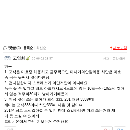
댓글
(4)
등록순
|
최신순
새로고침
고영희
26-06-02 23:57
신고
|
공감 확인
하용
1. 포식은 마효증 채용하고 금주찍으면 마나거의안말라용 처단은 마효
증 금주 못써서 많이마름당..
2. 겁나심합니다 스트레스가 이만저만이 아니에요..
폭주 끌 수 있다고 해도 아크패시브 4노드에 있는 10초동안 10스택 쌓아
서 얻는 적주피30퍼가 날아가기때문에
3. 지금 많이 쓰는 코어가 포식 333, 231 처단 333인데
재미는 포식333이나 처단333이 나을 것 같아여
231은 쎄고 보석값아낄 수 있긴 한데 스킬하나만 거의 쓰는거라 재
미 못 보실 수 있어서..
트리시온에서 한번 쳐보는거 추천해요
답글
0
0