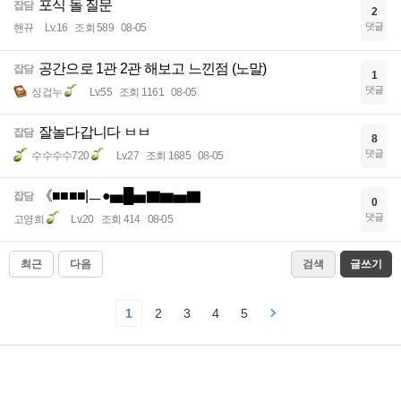
포식 돌 질문
잡담
2
댓글
핸뀨
Lv.16
조회 589
08-05
공간으로 1관 2관 해보고 느낀점 (노말)
잡담
1
댓글
싱겁누
Lv.55
조회 1161
08-05
잘놀다갑니다 ㅂㅂ
잡담
8
댓글
수수수수720
Lv.27
조회 1685
08-05
《■■■■|ㅡ●▅█▅▇▆▅▇
잡담
0
댓글
고영희
Lv.20
조회 414
08-05
최근
다음
검색
글쓰기
1
2
3
4
5