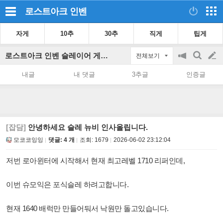
로스트아크
인벤
자게
10추
30추
직게
팁게
로스트아크 인벤 슬레이어 게시판
전체보기
공
검
글
지
색
내글
내 댓글
3추글
인증글
on/off
쓰
기
[잡담]
안녕하세요 슬레 뉴비 인사올립니다.
모코코잉잉
댓글: 4 개
조회:
1679
2026-06-02 23:12:04
저번 로아윈터에 시작해서 현재 최고레벨 1710 리퍼인데,
이번 슈모익은 포식슬레 하려고합니다.
현재 1640 배럭만 만들어둬서 낙원만 돌고있습니다.