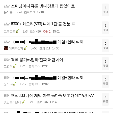
스피닝이나 퓨클 빗나갓을때 팁있아료
잡담
4
댓글
윤이근
Lv.24
조회 283
17:18
6300+ 회오리(333) 나메 1관 클 전분
잡담
2
댓글
고온고온
Lv.3
조회 496
추천 1
15:01
《■■■■|ㅡ●▅█▅▇▆▅▇ 예열+현타 삭제
잡담
0
댓글
메피학살자
Lv.56
조회 111
14:36
격폭 뭉가vs입타 진짜 어렵네여
잡담
5
댓글
고영희
Lv.20
조회 450
12:31
《■■■■|ㅡ●▅█▅▇▆▅▇ 예열+현타 삭제
잡담
0
댓글
상어냐
Lv.12
조회 133
12:02
포식333 나메 저받 아드 둘다써보고깨신분있나??
잡담
3
댓글
맛만보러왔게
Lv.11
조회 346
11:54