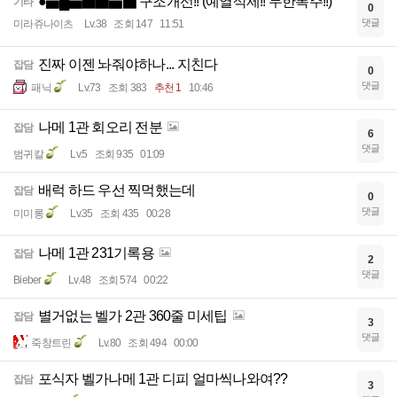
●▅█▅▇▆▅▇ 구조개선!! (예열삭제!! 무한폭주!!)
기타
0
댓글
미라쥬나이츠
Lv.38
조회 147
11:51
진짜 이젠 놔줘야하나... 지친다
잡담
0
댓글
패닉
Lv.73
조회 383
추천 1
10:46
나메 1관 회오리 전분
잡담
6
댓글
범귀칼
Lv.5
조회 935
01:09
배럭 하드 우선 찍먹했는데
잡담
0
댓글
미미롱
Lv.35
조회 435
00:28
나메 1관 231기록용
잡담
2
댓글
Bieber
Lv.48
조회 574
00:22
별거없는 벨가 2관 360줄 미세팁
잡담
3
댓글
죽창트린
Lv.80
조회 494
00:00
포식자 벨가나메 1관 디피 얼마씩나와여??
잡담
3