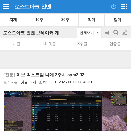
로스트아크
인벤
자게
10추
30추
직게
팁게
로스트아크 인벤 브레이커 게시판
전체보기
공
검
글
지
색
내글
내 댓글
3추글
인증글
on/off
쓰
기
[전분]
아브 익스트림 나메 2주차 cpm2.02
브커나은
댓글: 6 개
조회:
1618
2026-06-03 08:43:31