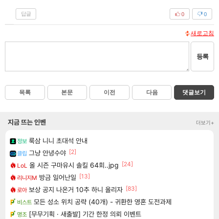
답글
0
0
새로고침
등록
목록
본문
이전
다음
댓글보기
지금 뜨는 인벤
더보기+
룩삼 니니 초대석 안내
정보
[2]
그냥 안녕수야
클립
[24]
올 시즌 구마유시 솔킬 64회..jpg
LoL
[13]
방금 일어난일
리니지M
[83]
보상 공지 나온거 10추 하니 올리자
로아
모든 성소 위치 공략 (40개) - 귀환한 영혼 도전과제
비스트
[무무기획 · 새출발] 기간 한정 의뢰 이벤트
명조