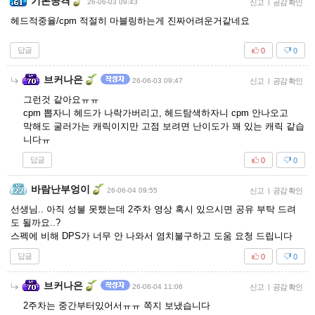
기본공격
26-06-03 09:43
신고
|
공감 확인
헤드적중율/cpm 적절히 마블링하는게 진짜어려운거같네요
답글
0
0
브커나은
26-06-03 09:47
신고
|
공감 확인
그런것 같아요ㅠㅠ
cpm 뽑자니 헤드가 나락가버리고, 헤드탐색하자니 cpm 안나오고
막해도 굴러가는 캐릭이지만 고점 보려면 난이도가 꽤 있는 캐릭 같습
니다ㅠ
답글
0
0
바람난부엉이
26-06-04 09:55
신고
|
공감 확인
선생님.. 아직 성불 못했는데 2주차 영상 혹시 있으시면 공유 부탁 드려
도 될까요..?
스펙에 비해 DPS가 너무 안 나와서 염치불구하고 도움 요청 드립니다
답글
0
0
브커나은
26-06-04 11:06
신고
|
공감 확인
2주차는 중간부터있어서ㅠㅠ 쪽지 보냈습니다