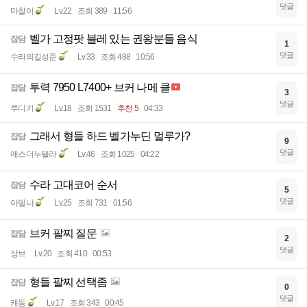
댓글
마찰이
Lv.22
조회 389
11:56
벨가 고정팟 블레 있는 권왕분들 음식
잡담
1
댓글
수라의길성준
Lv.33
조회 488
10:56
투력 7950 L7400+ 브커 나메 클
잡담
3
댓글
루디키
Lv.18
조회 1531
추천 5
04:33
그래서 형들 하드 벨가누딘 멀루가?
잡담
9
댓글
에스더누텔라
Lv.46
조회 1025
04:22
수라 고대코어 순서
잡담
5
댓글
아델나
Lv.25
조회 731
01:56
브커 팔찌 질문
잡담
2
댓글
상브
Lv.20
조회 410
00:53
형들 팔찌 선택좀
잡담
0
댓글
캐동
Lv.17
조회 343
00:45