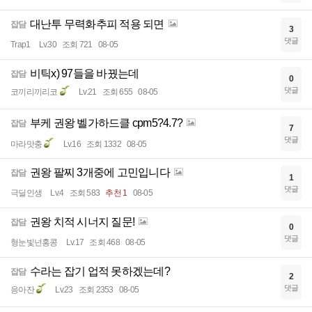
대난투 무력화추피 적용 되면
잡담
3
댓글
Trap1
Lv.30
조회 721
08-05
비틱x) 97들을 바꿨는데
잡담
0
댓글
코끼리끼리코
Lv.21
조회 655
08-05
부케 권왕 벨가하드클 cpm5?4.7?
잡담
7
댓글
마라맛충
Lv.16
조회 1332
08-05
권왕 팔찌 3개중에 고민입니다
잡담
1
댓글
극딜인생
Lv.4
조회 583
추천 1
08-05
권왕 치적 시너지 질문!
잡담
0
댓글
형눈빛넌홍콩
Lv.17
조회 468
08-05
수라는 잡기 업적 못하겠는데?
잡담
2
댓글
응아잔
Lv.23
조회 2353
08-05