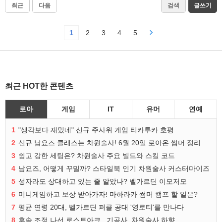
최근
다음
검색
글쓰기
1
2
3
4
5
최근 HOT한 콘텐츠
로아
게임
IT
유머
연예
1
"생각보다 재밌네" 신규 주사위 게임 티카투카 호평
2
신규 남요즈 클래스는 차원술사! 6월 20일 로아온 썸머 정리
3
쉽고 강한 세팅은? 차원술사 주요 빌드와 스킬 코드
4
남요즈, 어떻게 꾸밀까? 스타일북 인기 차원술사 커스터마이즈
5
성자라도 상대하고 있는 줄 알았나? 벨가르딘 이모저모
6
미니게임하고 보상 받아가자! 마하라카 썸머 캠프 할 일은?
7
평균 연령 20대, 벨가르딘 퍼클 공대 '영로티'를 만나다
8
후속 조정 나선 로스트아크...기공사, 차원술사 하향