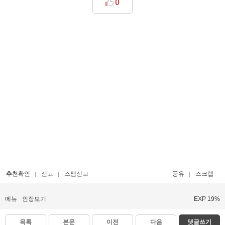
0
추천확인
신고
스팸신고
공유
스크랩
메뉴
인장보기
EXP 19%
목록
본문
이전
다음
댓글쓰기