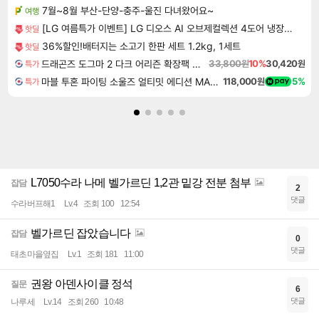
7월~8월 부산-단양-충주-울진 다녀왔어요~
여행
[LG 여름특가 이벤트] LG 디오스 AI 오브제컬렉션 4도어 냉장고 870L 1등급
핫딜
36%할인!배터지는 소고기 한판 세트 1.2kg, 1세트
핫딜
드래곤즈 도그마 2 다크 어리즌 확장팩 예약구매 Dragon's Dogma 2 Dark Arisen Expansion DLC
33,800원
10%
30,420원
특가
마블 투혼 파이팅 소울즈 얼티밋 에디션 MARVEL Tokon Fighting Souls Ultimate Edition
118,000원
5%
특가
L7050수라 나메 벨가르딘 1,2관 밑강 전분 첨부
잡담
2
댓글
수라버프해1
Lv.4
조회 100
12:54
벨가르딘 잡았습니다
잡담
0
댓글
태초마을옆집
Lv.1
조회 181
11:00
권왕 아덴사이클 정석
질문
6
댓글
나루세
Lv.14
조회 260
10:48