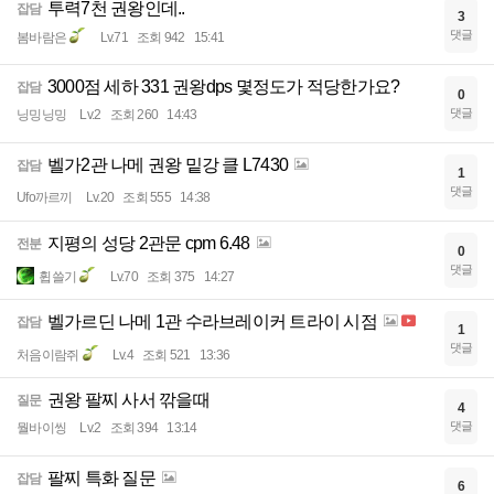
투력7천 권왕인데..
잡담
3
댓글
봄바람은
Lv.71
조회 942
15:41
3000점 세하 331 권왕dps 몇정도가 적당한가요?
잡담
0
댓글
닝밍닝밍
Lv.2
조회 260
14:43
벨가2관 나메 권왕 밑강 클 L7430
잡담
1
댓글
Ufo까르끼
Lv.20
조회 555
14:38
지평의 성당 2관문 cpm 6.48
전분
0
댓글
휩쓸기
Lv.70
조회 375
14:27
벨가르딘 나메 1관 수라브레이커 트라이 시점
잡담
1
댓글
처음이람쥐
Lv.4
조회 521
13:36
권왕 팔찌 사서 깎을때
질문
4
댓글
뭘바이씽
Lv.2
조회 394
13:14
팔찌 특화 질문
잡담
6