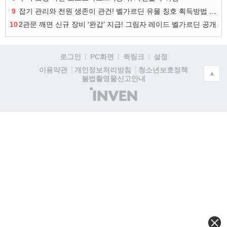
9
잡기 관리와 전원 생존이 관건! 벨가르딘 유물 칭호 획득방법 정리
10
2관문 깨면 신규 장비 ‘완갑’ 지급! 그림자 레이드 벨가르딘 공개
로그인
PC화면
퀵링크
설정
청소년보호정책
이용약관
개인정보처리방침
▲
불법촬영물신고안내
(주)
인
벤