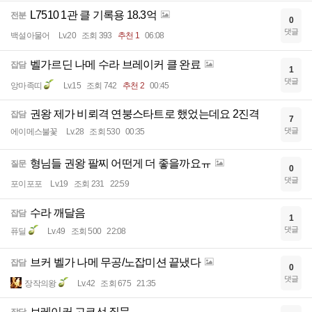
L7510 1관 클 기록용 18.3억
전분
0
댓글
백설아물어
Lv.20
조회 393
추천 1
06:08
벨가르딘 나메 수라 브레이커 클 완료
잡담
1
댓글
앙마족띠
Lv.15
조회 742
추천 2
00:45
권왕 제가 비뢰격 연붕스타트로 했었는데요 2진격
잡담
7
댓글
에이메스불꽃
Lv.28
조회 530
00:35
형님들 권왕 팔찌 어떤게 더 좋을까요ㅠ
질문
0
댓글
포이포포
Lv.19
조회 231
22:59
수라 깨달음
잡담
1
댓글
퓨딜
Lv.49
조회 500
22:08
브커 벨가 나메 무공/노잡미션 끝냈다
잡담
0
댓글
장작의왕
Lv.42
조회 675
21:35
브레이커 고코선 질문