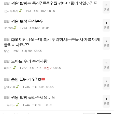
권왕 팔찌는 특신? 특치? 뭘 깎아야 합리적일까?
잡담
6
댓글
땠다부쳤지
Lv.3
조회 1102
08-05
권왕 보석 우선순위
잡담
1
댓글
Hansol
Lv.43
조회 662
08-05
cpm 이안나오는데 혹시 수라하시는분들 사이클 어케
잡담
2
굴리시나요..??
댓글
종건
Lv.62
조회 784
08-05
노아드 수라 수정사항
잡담
5
댓글
피치드
Lv.22
조회 1516
추천 2
08-05
증명 13단계 9.7초
잡담
2
댓글
담배가루
Lv.36
조회 1006
08-05
권왕 팔찌 골라주세요...
잡담
1
댓글
고우어고
Lv.44
조회 591
08-05