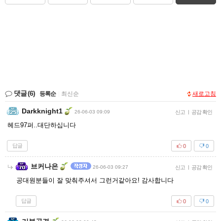
댓글
(6)
등록순
|
최신순
새로고침
Darkknight1
26-06-03 09:09
신고
|
공감 확인
헤드97퍼..대단하십니다
답글
0
0
브커나은
26-06-03 09:27
신고
|
공감 확인
공대원분들이 잘 맞춰주셔서 그런거같아요! 감사합니다
답글
0
0