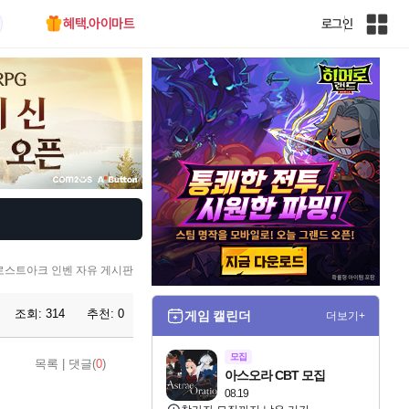
혜택.아이마트
로그인
인
벤
전
체
사
이
트
맵
로스트아크 인벤 자유 게시판
조회:
314
추천:
0
게임 캘린더
더보기+
모집
목록
|
댓글(
0
)
아스오라 CBT 모집
08.19