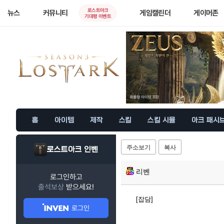
로스트아크
뉴스
커뮤니티
게임캘린더
게이머존
기대평 이벤트
홈
아이템
제작
스킬
스킬 시뮬
아크 패시
주소보기
복사
로스트아크 인벤
리벤
로그인하고
출석보상
받으세요!
[잡담]
로그인