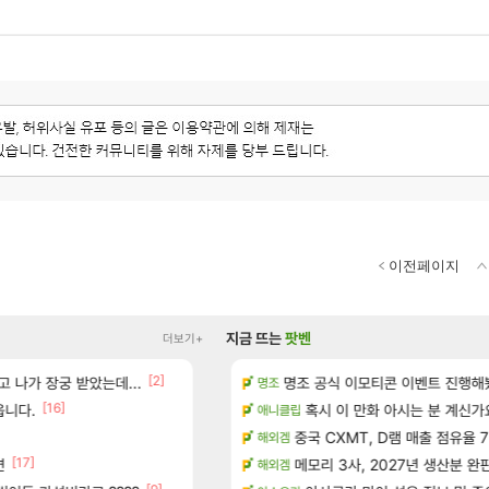
이전페이지
지금 뜨는
팟벤
더보기+
[2]
 나가 장궁 받았는데...
드 아이템 획득 위치 공략 (89개)
명조 공식 이모티콘 이벤트 진행해봤습니다! 참
이유나 2D 일러스트 올라왔었네
오버워치
명조
[16]
[20]
읍니다.
스에서 예고편 공개 예정
02년생 헬스녀 레깅스핏 ㄷㄷ
혹시 이 만화 아시는 분 계신가
FCO
애니클립
]
치 공략 (30개) - 방랑 결투가
베라서버 1위길드 내 대규모 인원이탈종용
중국 CXMT, D램 매출 점유율 7%…
메이플
해외겜
[17]
[49]
면
성우 정보 및 주요 필모
ㅇㅂ)진짜 개웃기네 ㅋㅋ
메모리 3사, 2027년 생산분 완
메이플
해외겜