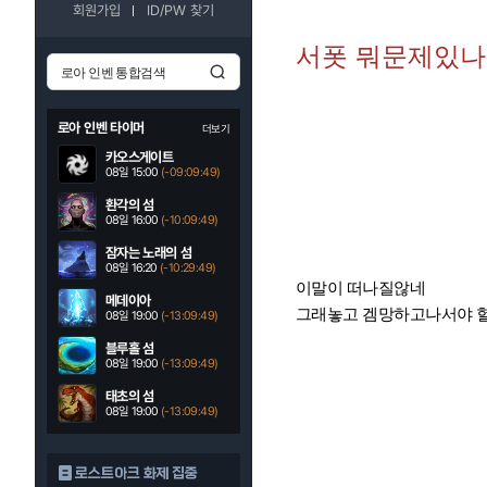
회원가입
ID/PW 찾기
서폿 뭐문제있나
로아 인벤 타이머
더보기
카오스게이트
08일 15:00
(-09:09:47)
환각의 섬
08일 16:00
(-10:09:47)
잠자는 노래의 섬
08일 16:20
(-10:29:47)
이말이 떠나질않네
메데이아
그래놓고 겜망하고나서야 
08일 19:00
(-13:09:47)
블루홀 섬
08일 19:00
(-13:09:47)
태초의 섬
08일 19:00
(-13:09:47)
로스트아크 화제 집중