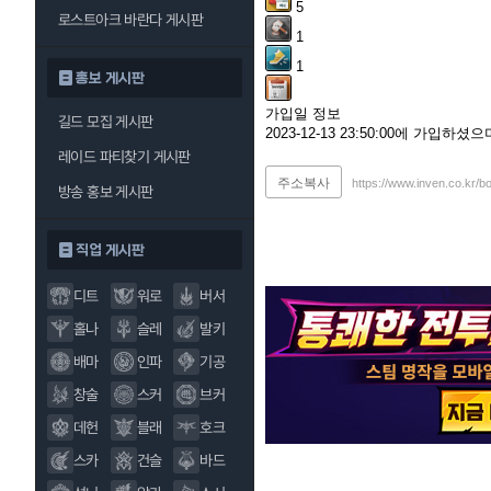
5
로스트아크 바란다 게시판
1
1
홍보 게시판
가입일 정보
길드 모집 게시판
2023-12-13 23:50:00에 가입하
레이드 파티찾기 게시판
주소복사
https://www.inven.co.kr/b
방송 홍보 게시판
직업 게시판
디트
워로
버서
홀나
슬레
발키
배마
인파
기공
창술
스커
브커
데헌
블래
호크
스카
건슬
바드