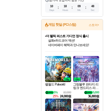
참가자 모집까지 남은 기간
10
18
09
47
Days
Hours
Min
Sec
게임 핫딜 (PC/스팀)
스토어+
베데스다 40주년 기념 할인 중!
베데스다의 명작들을
40주년 프로모션으로 만나보세요!
인벤게임즈 8월 특별 할인!
드래곤소드: 어웨이크닝 입점!
문명 7 특별 할인!
마블 투혼 파이팅 소울즈 정식출시!
귀무자: 검의 길 예약 판매 중!
비스트 오브 리인카네이션 정식 출시!
커세어 코브 출시 기념 할인!
더 렐릭 퍼스트 가디언 정식 출시
캡콤 프렌차이즈 할인 진행 중!
캡콤 일부 상품 상시 할인
스타워즈 은하계 레이서
로블록스 기프트 카드 공식 입점
인기 퍼블리셔 모음!
스팀으로 만나는 드래곤소드!
조선&고려 DLC 출시 예정
마블 히어로 총 출동&화려한 격투!
10% 할인과
게임프릭 신작 IP
해적'섬'을 발전시키자!
설화x하드코어 액션!
몬헌, 바하 등 인기 IP를
몬헌 와일즈 & 드래곤즈 도그마2
인벤게임즈에서 10% 추가 적립
Robux를 가장 안전하고
최대 90% 할인가를 만나보세요!
네이버혜택과 함께 만나보세요!
50%할인&추가 적립까지!
네이버 포인트 혜택까지!
이니&베니 혜택까지!
네이버 혜택가와 함께 예약하세요!
할인&네이버혜택으로 만나보세요!
네이버페이 혜택과 만나보세요!
할인가에 만나보세요!
일부 에디션 상시 할인!
혜택으로 예약 판매 중
편안하게 충전하세요
팰월드 Palworld
그랑블루 판타지 리
링크 엔드리스 라그
나로크 업그레이드
5%
32,000
5,000
킷 Granblue Fantasy
25%
24,000원
36,800원
Relink Endless Ragn
arok Upgrade Kit DL
C