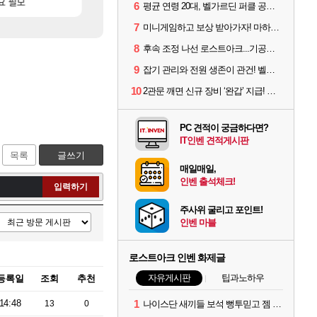
[55]
요 필모
후닝 780억 부자 아니였음??
프롤로그 테스트를 마치고.. (feat. 리아)
메이플
리밋제로
6
평균 연령 20대, 벨가르딘 퍼클 공대 '영로티'를 만나다
7
미니게임하고 보상 받아가자! 마하라카 썸머 캠프 할 일은?
8
후속 조정 나선 로스트아크...기공사, 차원술사 하향
9
잡기 관리와 전원 생존이 관건! 벨가르딘 유물 칭호 획득방법 정리
10
2관문 깨면 신규 장비 ‘완갑’ 지급! 그림자 레이드 벨가르딘 공개
PC 견적이 궁금하다면?
IT인벤 견적게시판
목록
글쓰기
매일매일,
인벤 출석체크!
입력하기
주사위 굴리고 포인트!
인벤 마블
로스트아크 인벤 화제글
자유게시판
팁과노하우
등록일
조회
추천
14:48
1
13
0
나이스단 새끼들 보석 뻥투믿고 젬 곱창난거보면 개패고싶음 ㅋㅋ