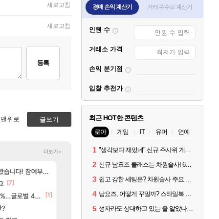
새로고침
경매 손익 계산기
거래 수수료 계산기
새로고침
인원 수
거래소 가격
등록
손익 분기점
입찰 추천가
최근 HOT한 콘텐츠
맨위로
글쓰기
로아
게임
IT
유머
연예
1
"생각보다 재밌네" 신규 주사위 게임 티카투카 호평
더보기+
2
신규 남요즈 클래스는 차원술사! 6월 20일 로아온 썸머 정리
[6]
[186]
여부터 추첨까지????
☆무료☆ 템세팅 사이트 개발자입니다
아스오라 성우 정보 및 출연작 모음
메이플
아스오라
3
쉽고 강한 세팅은? 차원술사 주요 빌드와 스킬 코드
[7]
[
요
드디어 밝혀진 호날두 노쇼사건의 진실 ㅁㅊㄷㄷㄷㄷ
모든 성소 위치 공략 (40개) - 귀환한 영혼 도전과
로아
비스트
4
남요즈, 어떻게 꾸밀까? 스타일북 인기 차원술사 커스터마이즈
[250]
[1]
[24]
 추정사건
글로벌 4위로 부상
바보온돌 벨하 2관 공략나왔길래 보는데
아키츠 아키나 성우 정보 및 주요 필모
로아
아스오라
[1]
[
판?
드디어 밝혀진 호날두 노쇼사건의 진실 ㅁㅊㄷㄷㄷㄷ
[여행_국내] 남해 독일마을
메이플
여행
5
성자라도 상대하고 있는 줄 알았나? 벨가르딘 이모저모