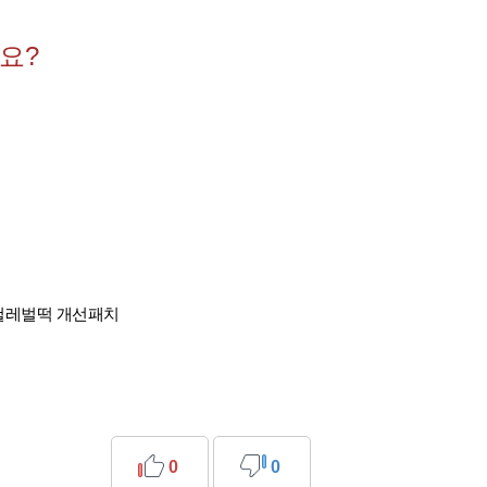
요?
헐레벌떡 개선패치
0
0