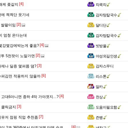
[4]
왜케 좆같지
칵콕칵
ㅇ
에 켁켁단 웃기네
멸의 왕, 두동이 하늘에 서겠다.
감자탕칼국수
[2]
 쌀팔이임
달디단
비 엄청 온다는대
감자탕칼국수
[4]
몇강몇강에박는게 좋음?
빗방울
[2]
 평투 5천팟이 노말가면
야성외길인생
[3]
제나 딜증 몇퍼쯤 댐?
감자스무디
[6]
슈퍼감전 적용하지 않을까
리스톤
알카
[4]
 고대6아니면 종하 4막 가야겟지...?
천상
[3]
 클릭금지
도움이필요함
[7]
유저 점핑 직업 추천좀
즌뱅
[4]
 2관 360줄에서 터진거면 단체 숙코아님?ㅋㅋ
냉장고