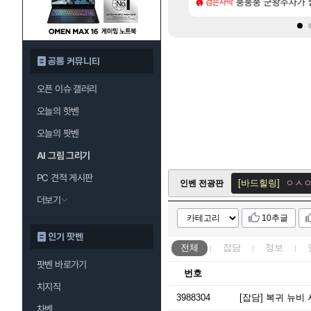
[55]
80억 부자 아니였음??
로그 테스트를 마치고.. (feat. 리아)
풍풍풍 군왕주차가 씹
모든 요리/작물 책 획득 
검은사막
비스트
공통 커뮤니티
오픈 이슈 갤러리
[전국절제협회]
사
오늘의 핫벤
[바드힐링]
ㅇㅅㅇ
오늘의 팟벤
[규듀기]
겨울 신
AI 그림 그리기
[바드힐링]
ㅇㅅㅇ
PC 견적 게시판
[바드힐링]
ㅇㅅㅇ
인벤 전광판
더보기
[여우조아]
ㅇㅅ
10추글
[바드힐링]
ㅇㅅㅇ
인기 팟벤
[전국절제협회]
소
전체
잡담
정보
[바드힐링]
ㅇㅅㅇ
팟벤 바로가기
번호
로아 인벤
치지직
3988304
[잡담]
복귀 뉴비 서
[우어]
더워!!!!!!!
차벤