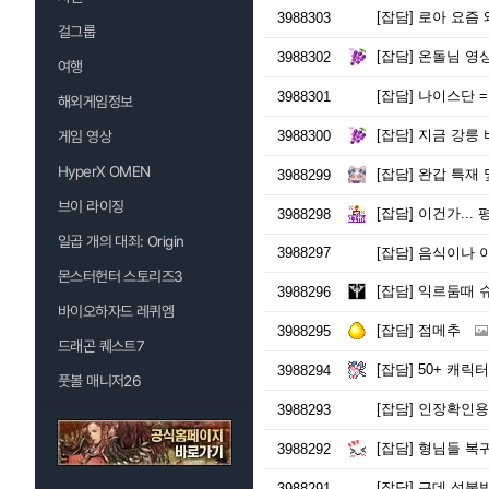
[잡담]
로아 요즘 
3988303
[여우조아]
ㅇㅅ
걸그룹
[잡담]
온돌님 영상
[전국절제협회]
사
3988302
여행
[잡담]
나이스단 =
3988301
해외게임정보
[잡담]
지금 강릉 
게임 영상
3988300
HyperX OMEN
[잡담]
완갑 특재 
3988299
브이 라이징
[잡담]
이건가...
3988298
일곱 개의 대죄: Origin
3988297
[잡담]
음식이나 아
몬스터헌터 스토리즈3
[잡담]
익르둠때 
3988296
바이오하자드 레퀴엠
[잡담]
점메추
3988295
드래곤 퀘스트7
[잡담]
50+ 캐릭터
3988294
풋볼 매니저26
[잡담]
인장확인용
3988293
[잡담]
형님들 복귀
3988292
[잡담]
근데 성불방이
3988291