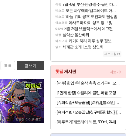
7월~8월 부산-단양-충주-울진 다녀왔어요~
여행
모든 바우에라 업그레이드 아이템 획득 위치 공략 (89개)
비스트
'하늘 위의 공포' 도전과제 달성법
비스트
아사쿠라 마이 성우 정보 및 주요 필모
아스오라
8월 28일 넷플릭스에서 예고편 공개 예정
GTA6
설악산 울산바위
여행
카가미하라 하루 성우 정보 및 주요 필모
아스오라
세계관 소개 | 소명 상인회
명조
새로고침
목록
글쓰기
핫딜
게시판
더보기+
[더주] 한입 쏙! 순삭 촉촉 전기구이 오다리 180g (50-60미)
[1만개 한정] 수뜰리에 클린 퍼퓸 포밍 핸드 워시, 블랑쉬향, 510ml, 2개
[슈퍼적립+오늘끝딜] [2개입][불스원] 벌레자국제거 벌레제거제 송진 새똥 얼룩 리무버 330 버그클리너 600ml
[슈퍼적립+오늘끝딜(첫구매6천할인)] [네이버 단독] 셀렉스 프로핏 버라이어티팩(총 8입) [원산지:상세설명에 표시]
[하루특가]게토레이 레몬, 300ml, 24개