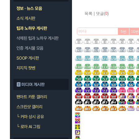
정보 · 뉴스 모음
목록
|
댓글(
0
)
소식 게시판
팁과 노하우 게시판
5번
10번
삭제된 팁과 노하우 게시판
인증 게시물 모음
SOOP 게시판
치지직 팟벤
미디어 게시판
팬아트 카툰 갤러리
스크린샷 갤러리
└
커마 상시 공유
└
로아 AI 그림