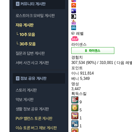
커뮤니티 게시판
로스트아크 모바일 게시판
자유 게시판
레벨
└
10추 모음
└
30추 모음
라이센스
질문과 답변 게시판
경험치
서버 사건 사고 게시판
307,534
(90%)
/ 310,001
( 다음 레벨
포인트
이니
911,814
정보 공유 게시판
베니
5,349
명성
3,447
스토리 게시판
획득스킬
악보 게시판
9
생활 정보 공유 게시판
5
1
PVP 밸런스 토론 게시판
1
이슈 토론 버그 제보 게시판