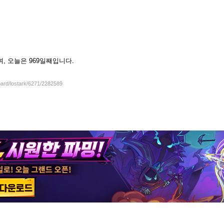
셨으며, 오늘은 969일째입니다.
oard/lostark/6271/2282589