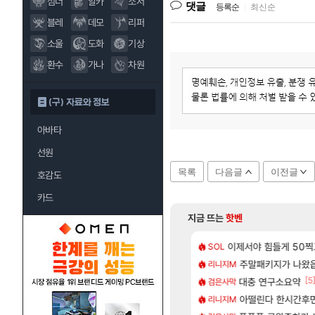
섬너
알카
소서
댓글
등록순
|
최신순
블레
데모
리퍼
소울
도화
기상
환수
가나
차원
(구) 자료와 정보
아바타
선원
목록
다음글
이전글
호감도
카드
지금 뜨는
핫벤
[186]
☆ 템세팅 사이트 개발자입니다
스오라 성우 정보 및 출연작 모음
이제서야 힘들게 50찍고
모든 바우에라 업그레이
SOL
비스트
[59]
혀진 호날두 노쇼사건의 진실 ㅁㅊㄷㄷㄷㄷ
성소 위치 공략 (40개) - 귀환한 영혼 도전과제
주말패키지가 나왔
8월 28일 넷플릭
리니지M
GTA6
[24]
[5
벨하 2관 공략나왔길래 보는데
키츠 아키나 성우 정보 및 주요 필모
대충 연구소요약
모든 엘리트 골렘 위
검은사막
비스트
[1]
[82]
밝혀진 호날두 노쇼사건의 진실 ㅁㅊㄷㄷㄷㄷ
_국내] 남해 독일마을
아떨린다 한시간후
카가미하라 하루 
리니지M
아스오라