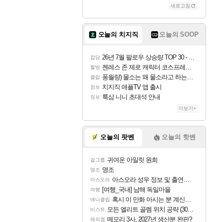
새로고침
오늘의 치지직
오늘의 SOOP
26년 7월 팔로우 상승량 TOP 30 - 월간 치지직
잡담
젠레스 존 제로 캐릭터 코스프레한 꽁주
짤방
풍월량) 물소는 왜 물소라고 하는거야? 아! 그만 ㅋㅋ
클립
치지직 애플TV 앱 출시
정보
룩삼 니니 초대석 안내
정보
더보기+
오늘의 팟벤
오늘의 핫벤
귀여운 아일릿 원희
걸그룹
명조
명조
아스오라 성우 정보 및 출연작 모음
아스오라
[여행_국내] 남해 독일마을
여행
혹시 이 만화 아시는 분 계신가요
애니클립
모든 엘리트 골렘 위치 공략 (30개) - 방랑 결투가
비스트
메모리 3사, 2027년 생산분 완판?
해외겜