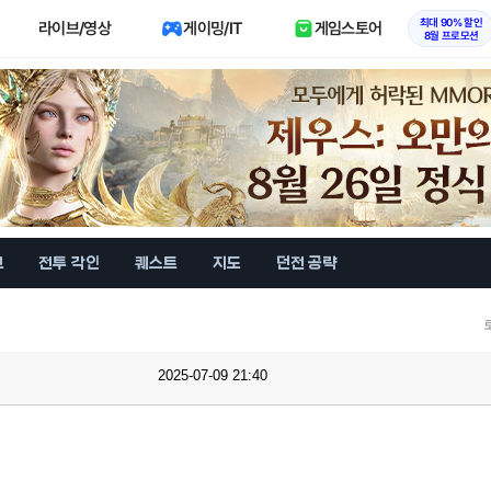
최대 90% 할인
라이브/영상
게이밍/IT
게임스토어
8월 프로모션
브
전투 각인
퀘스트
지도
던전 공략
2025-07-09 21:40