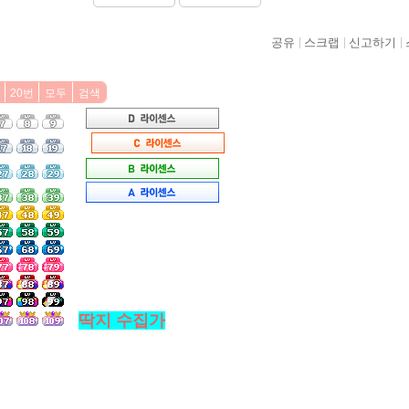
공유
스크랩
신고하기
20번
모두
검색
딱지 수집가