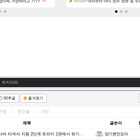
[9]
[120]
이득 가성비라고 ????
위치 공략 (36개) - 미식가 도전과제
씨발 컬프프 클릭 미스낫네
아사쿠라 마이 성우 정보 및 주
메이플
아스오라
멸의 왕, 두동이 하늘에 서겠다.
 하지마라
캐는 남자 창술사
 하지마라
 하지마라
ㅇ
30추글
즐겨찾기
 하지마라
멸의 왕, 절제가 하늘에 서겠다.
인방
웃긴글
기타
 하지마라
제목
글쓴이
 전광판 시작!!
버 터져서 지평 2단계 트라이 2관에서 유기당했는데
앙기분안됴아