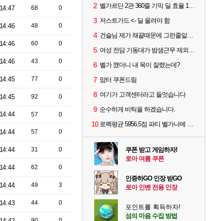
2
벨가르딘 2관 360줄 기믹 딜 효율 100% 최적화
14:47
68
0
3
저스트가드 <- 딜 올려야 함
14:46
48
0
4
건슬님 제가 채끝때문에 그런줄알겠어요
14:46
60
0
5
여성 전담 기동대가 밤샘근무 제외된 이유
14:46
43
0
6
벨가 깼더니 내 목이 잘렸는데?
14:45
77
0
7
맘터 쿠폰드림
8
여기가 고객센터라고 들엇습니다
14:45
92
0
9
순수하게 비틱을 하겠습니다.
14:44
57
0
10
로펙평균 5956.5점 파티 벨가나메 클리어
14:44
57
0
14:44
31
0
쿠폰 받고 게임하자!
로아 여름 쿠폰
14:44
62
0
인증하GO 인장 받GO
14:44
49
3
로아 인벤 전용 인장
14:43
44
0
포인트를 획득하자!
섬의 마음 수집 방법
14:42
90
0