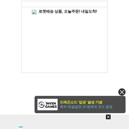
드래곤소드 '압긍' 달성 기념
축하 댓글달면 10 명에게 코드 증정
AD