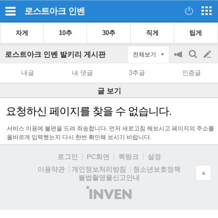
로스트아크
인벤
자게
10추
30추
직게
팁게
로스트아크 인벤 발키리 게시판
전체보기
공
검
글
지
색
내글
내 댓글
3추글
인증글
on/off
쓰
글 보기
기
요청하신 페이지를 찾을 수 없습니다.
서비스 이용에 불편을 드려 죄송합니다. 먼저 새로고침 해보시고 페이지의 주소를
올바르게 입력했는지 다시 한번 확인해 보시기 바랍니다.
로그인
PC화면
퀵링크
설정
청소년보호정책
이용약관
개인정보처리방침
▲
불법촬영물신고안내
(주)
인
벤