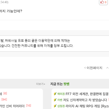
:54:40)
공감
비공
0
장까지 가능인데?
이전페이지
지금 뜨는
팟벤
더보기+
[6]
[1]
 다녀왔습니다.
네
빵 가격이 24500원 이라길래 결제 취소하
FF7 외전 세계관, 완결편에 집결
메이플
해외겜
[94]
[45]
터 공개
너넨 대난 함부로 가지 마라..
저도 신차계약하고 차 받았습니다
로아
차벤
[16]
[6]
가인 신비 치어리더
기습하는 법
Ssf 정의를 내려 버린 디시인
라이자 AI 채팅 RPG 게임 [Ryza
디아4
섭컬겜