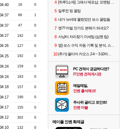
4
[하루1소재] 그래서 메포샵, 모멘텀 효율 얼마나 좋음?
04:40
16
0
5
일루전 링 꿀팁
04:37
66
1
6
내가 뉴비때 몰랐었던 보스 꿀팁들
04:37
47
0
7
엥?? 마빌 안가도 분해가 되네요?
04:27
192
0
8
사냥터 자리찾기 미세팁 (섭첸 팁)
9
앱) 보스 수익 자동 기록 및 분석, 스케줄러 알림
04:26
127
0
10
(추가) 울티마 카오스 2-4 ~ 3-10까지 공략 스펙 및 팁 공유
04:25
192
0
04:24
159
0
PC 견적이 궁금하다면?
IT인벤 견적게시판
04:24
183
0
매일매일,
04:18
157
0
인벤 출석체크!
04:17
190
0
주사위 굴리고 포인트!
04:17
155
0
인벤 마블
04:12
302
0
메이플 인벤 화제글
04:10
132
0