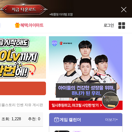
혜택.아이마트
로그인
인
벤
전
체
사
이
트
맵
이플스토리 인벤 자유 게시판
조회:
1,228
추천:
0
게임 캘린더
더보기+