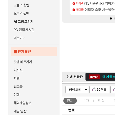
[35]
 찐 투력컷
2판 ‘몬헌 와일즈’, 30~40fps 목표 추정
(15시즌PTR) 악마
리싱크드 1.06 패
디아4
리싱크드
오늘의 핫벤
[118]
나이트메어 TOP 10 직업별 분포
 오브 리인카네이션 오픈 트레일러
이적자 숙코 시ㅡ발련
비스트 오브 리인
메이플
비스트
오늘의 팟벤
AI 그림 그리기
PC 견적 게시판
더보기
인기 팟벤
팟벤 바로가기
치지직
메이플스
인벤 전광판
차벤
[순애좋아]
ㅇㅅ
걸그룹
10추글
[먼고는제논]
I망
여행
[먼고는제논]
I망
전체
수다
테섭
해외게임정보
메이플스
번호
게임 영상