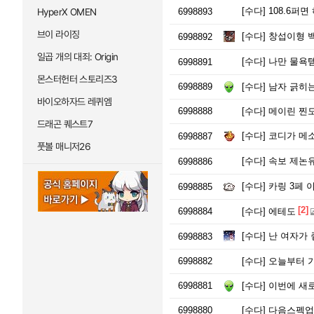
[수다]
108.6퍼면
HyperX OMEN
6998893
브이 라이징
[수다]
창섭이형 
6998892
일곱 개의 대죄: Origin
[수다]
나만 물욕템 
6998891
몬스터헌터 스토리즈3
6998889
[수다]
남자 긁히는
바이오하자드 레퀴엠
6998888
[수다]
메이린 찐모
드래곤 퀘스트7
[수다]
코디가 메소
6998887
풋볼 매니저26
[수다]
속보 제논
6998886
[수다]
카링 3페 이
6998885
[2]
6998884
[수다]
에테도
[수다]
난 여자가 
6998883
6998882
[수다]
오늘부터 
6998881
[수다]
이번에 새로
6998880
[수다]
다음스펙업