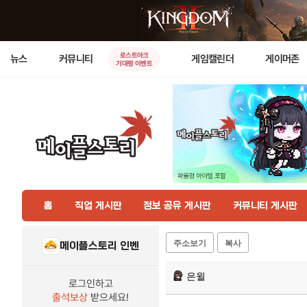
로스트아크
뉴스
커뮤니티
게임캘린더
게이머존
기대평 이벤트
홈
직업 게시판
정보 공유 게시판
커뮤니티 게시판
주소보기
복사
메이플스토리 인벤
은윌
로그인하고
출석보상
받으세요!