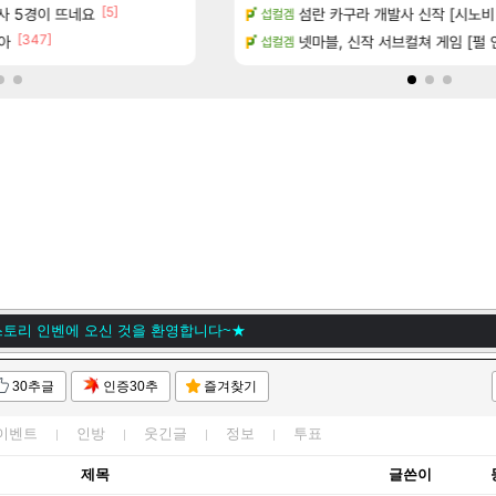
[5]
[1
술사 5경이 뜨네요
치노트 (8/5)
게이머라면 필수로 알아야 할 것
섬란 카구라 개발사 신작 [시노비 넥서
메이플
섭컬겜
[347]
아
카네이션 정보/공략글 모음
100:8 보다 효율이 좋은 상향된 아
넷마블, 신작 서브컬쳐 게임 [펄 인 블루
로아
섭컬겜
토리 인벤에 오신 것을 환영합니다~★
ㅇ
30추글
인증30추
즐겨찾기
고스무디I-거공먹튀범입니다. 길드신청할 시 거르세요
고스무디I-거공먹튀범입니다. 길드신청할 시 거르세요
이벤트
인방
웃긴글
정보
투표
토리 인벤에 오신 것을 환영합니다~★
제목
글쓴이