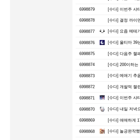
6998879
[수다]
이번주 샤
6998878
[수다]
결정 까이면
[수다]
요즘 메테기
6998877
[수다]
울티마 39
6998876
6998875
[수다]
다음주 챌
6998874
[수다]
200이하는
[수다]
메애기 추옵
6998873
6998872
[수다]
개쌀먹 챌
[수다]
이번주 샤타
6998871
[수다]
내일 저녁
6998870
6998869
[수다]
애매하게 17
[수다]
놀긍완작했숴
6998868