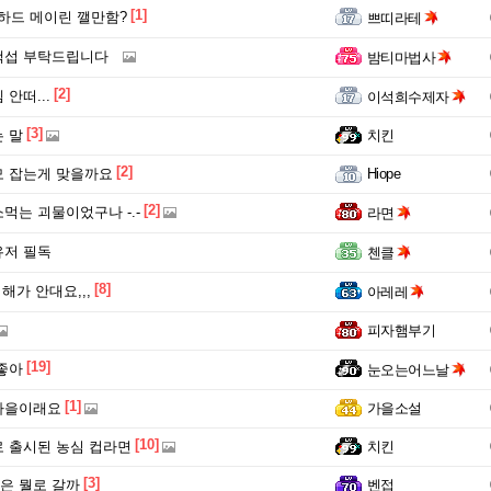
[1]
 하드 메이린 깰만함?
쁘띠라테
백섭 부탁드립니다
밤티마법사
[2]
안떠...
이석희수제자
[3]
 말
치킨
[2]
 잡는게 맞을까요
Hiope
[2]
먹는 괴물이었구나 -.-
라면
유저 필독
첸클
[8]
해가 안대요,,,
아레레
피자햄부기
[19]
좋아
눈오는어느날
[1]
가을이래요
가을소설
[10]
 출시된 농심 컵라면
치킨
[3]
은 뭘로 갈까
벤접