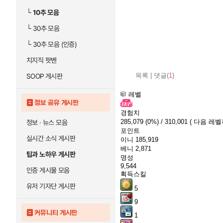
└
10추 모음
└
30추 모음
└
30추 모음 (인증)
치지직 팟벤
목록
|
댓글(
1
)
SOOP 게시판
레벨
정보 공유 게시판
경험치
285,079
(0%)
/ 310,001
( 다음 레벨까
정보 · 뉴스 모음
포인트
실시간 소식 게시판
이니
185,919
베니
2,871
팁과 노하우 게시판
명성
9,544
인증 게시물 모음
획득스킬
유저 기자단 게시판
5
9
커뮤니티 게시판
1