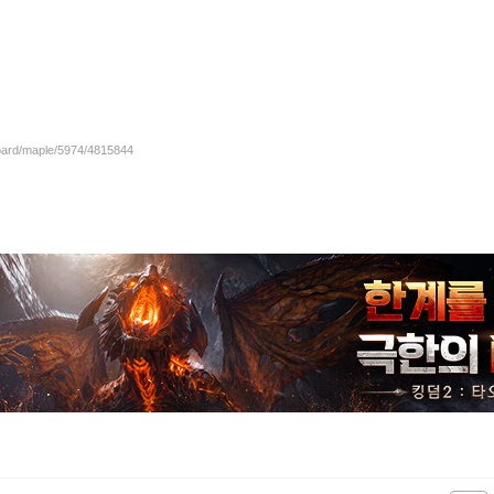
board/maple/5974/4815844