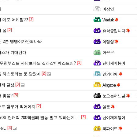
타
아장연
[3]
 메포 어케됨??
Waduk
[2]
 옴
휴학중입니다
는 2분 뺑뺑이가안되나봐
이달영
패스가 기대된다
아꾸우
[1]
 무한부스트 사냥보다도 길라잡이퀘스트임?
난이제메붕이
[2]
 히스토리는 문 닫았네
인의아해
[3]
린저 달성
Aingzoa
[5]
 맞음?
눈오는어느날
[2]
으로 햄부거 먹어야지
엘풍
[3]
0이런캐릭 200찍을때 딸농 말고 뭐하는게좋음?
난이제메붕이
[3]
..
좌파이트