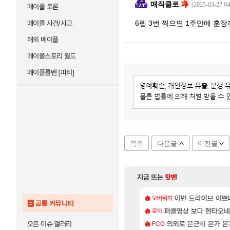
매직클로
(2025-03-27 04
메이플 토론
메이플 사건/사고
6렙 3번 찍으면 1주만에 훈
해외 메이플
메이플스토리 월드
메이플롤벤 [파티]
목록
다음글
이전글
지금 뜨는
핫벤
[137]
라의 주적은??
 길찾기/지도 공략 (1 ~ 12장)
7년만에 가족여행을
이번 드라이브 이쁘
오버워치
여행
공통 커뮤니티
[82]
의 후기
컷 만화 | 야간 보초는 너무 힘들어
퍼클영상 보다 현타오네
「에린」 컨셉 포스
로아
아스오라
[76]
사용 17번 터짐
스트 때는 로비에 온라인 기능이 있는데
의외로 은근히 몬가 몬
쿠를 먼저 보내서 
오픈 이슈 갤러리
FCO
비스트