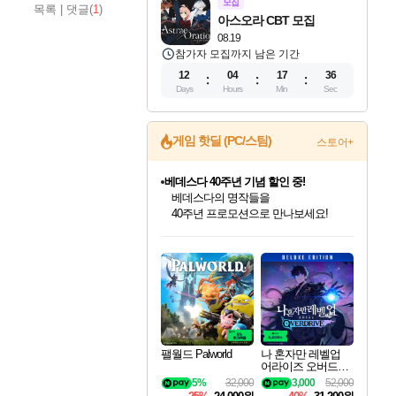
모집
목록
|
댓글(
1
)
아스오라 CBT 모집
08.19
참가자 모집까지 남은 기간
12
04
17
35
Days
Hours
Min
Sec
게임 핫딜 (PC/스팀)
스토어+
베데스다 40주년 기념 할인 중!
베데스다의 명작들을
40주년 프로모션으로 만나보세요!
마블 투혼 파이팅 소울즈 예약 판매 중!
마블 히어로 총 출동&화려한 격투!
네이버 포인트 혜택까지!
인벤게임즈 8월 특별 할인!
드래곤소드: 어웨이크닝 입점!
문명 7 특별 할인!
귀무자: 검의 길 예약 판매 중!
비스트 오브 리인카네이션 정식 출시!
커세어 코브 출시 기념 할인!
더 렐릭 퍼스트 가디언 정식 출시
캡콤 프렌차이즈 할인 진행 중!
캡콤 일부 상품 상시 할인
스타워즈 은하계 레이서
로블록스 기프트 카드 공식 입점
인기 퍼블리셔 모음!
스팀으로 만나는 드래곤소드!
조선&고려 DLC 출시 예정
10% 할인과
게임프릭 신작 IP
해적'섬'을 발전시키자!
설화x하드코어 액션!
몬헌, 바하 등 인기 IP를
몬헌 와일즈 & 드래곤즈 도그마2
인벤게임즈에서 10% 추가 적립
Robux를 가장 안전하고
최대 90% 할인가를 만나보세요!
네이버혜택과 함께 만나보세요!
50%할인&추가 적립까지!
이니&베니 혜택까지!
네이버 혜택가와 함께 예약하세요!
할인&네이버혜택으로 만나보세요!
네이버페이 혜택과 만나보세요!
할인가에 만나보세요!
일부 에디션 상시 할인!
혜택으로 예약 판매 중
편안하게 충전하세요
팰월드 Palworld
나 혼자만 레벨업
어라이즈 오버드라
이브 디럭스 에디션
5%
32,000
3,000
52,000
Solo Leveling Arise