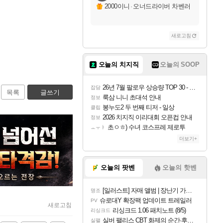
2000이니
·
오너드라이버 차벤러
새로고침
오늘의 치지직
오늘의 SOOP
26년 7월 팔로우 상승량 TOP 30 - 월간 치지직
잡담
목록
글쓰기
룩삼 니니 초대석 안내
정보
봉누도2 두 번째 티저 - 일상
클립
2026 치지직 이리대회 오픈컵 안내
정보
초ㅇㅎ) 수녀 코스프레 제로투
ㅗㅜㅑ
더보기+
오늘의 팟벤
오늘의 핫벤
[일러스트] 자매 앨범 | 장난기 가득한 오후의 공원 (리메이크판)
명조
슈로대Y 확장팩 업데이트 트레일러
PV
새로고침
리싱크드 1.06 패치노트 (8/5)
리싱크드
실버 팰리스 CBT 화제의 순간·후기 모음
실팰