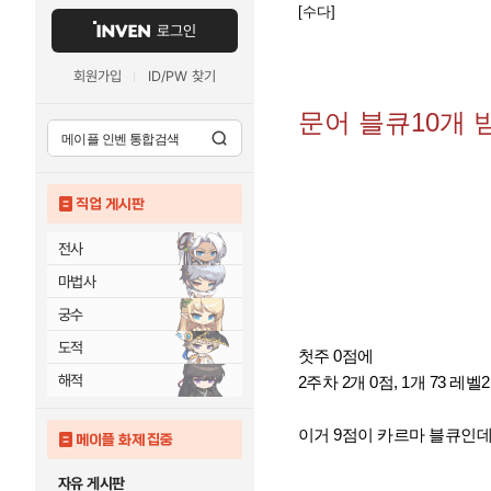
[수다]
로그인
회원가입
ID/PW 찾기
문어 블큐10개 
직업 게시판
전사
마법사
궁수
도적
첫주 0점에
해적
2주차 2개 0점, 1개 73 레벨2
이거 9점이 카르마 블큐인
메이플 화제 집중
자유 게시판