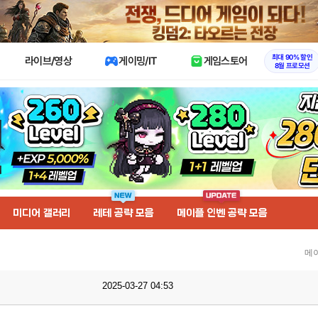
X
최대 90% 할인
라이브/영상
게이밍/IT
게임스토어
8월 프로모션
미디어 갤러리
레테 공략 모음
메이플 인벤 공략 모음
메
2025-03-27 04:53