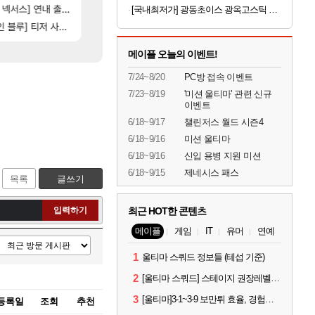
16]
[35]
스] 연내 출시 예정
벨가 하드 찐 투력컷
스위치2판 ‘몬헌 와일즈’, 30~40fps 목표 추
로아
해외겜
[국내최저가] 광동초이스 광옥고스틱 산삼배양근 30포
[101]
[118]
제나 ㄷㄷ
] 티저 사이트 오픈
벨가르딘 나이트메어 TOP 10 직업별 분포
비스트 오브 리인카네이션 오픈 트레일러
로아
PV
메이플 오늘의 이벤트!
7/24~8/20
PC방 접속 이벤트
7/23~8/19
'미션 울티마' 관련 신규
이벤트
6/18~9/17
챌린저스 월드 시즌4
6/18~9/16
미션 울티마
6/18~9/16
신입 용병 지원 미션
6/18~9/15
제네시스 패스
목록
글쓰기
입력하기
최근 HOT한 콘텐츠
메이플
게임
IT
유머
연예
1
울티마 스쿼드 정보들 (테섭 기준)
2
[울티마 스쿼드] 스테이지 권장레벨, 잠재옵션표, 스킬퍼뎀, 장비 리스트 및 능력치 공유
3
[울티마]3-1~3-9 보만튀 효율, 경험치 공략 및 소소한 컨트롤 팁
등록일
조회
추천