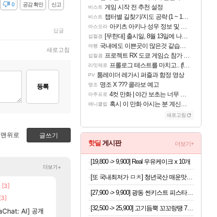
감
0
공감 확인
신고
게임 시작 전 추천 설정
비스트
챕터별 길찾기/지도 공략 (1 ~ 12장)
비스트
아키츠 아키나 성우 정보 및 주요 필모
아스오라
답글
[무한대] 출시일, 8월 13일에 나오나
섭컬겜
국내에도 이쁜곳이 많은것 같습니다
여행
새로고침
프로젝트 RX 도쿄 게임쇼 참가 결정
섭컬겜
프롤로그 테스트를 마치고.. (feat. 리아)
리밋제로
툼레이더 레가시 퍼즐과 함정 영상
PV
명조 X ??? 콜라보 예고
명조
등록
4컷 만화 | 야간 보초는 너무 힘들어
아주프로
혹시 이 만화 아시는 분 계신가요
애니클립
새로고침
맨위로
글쓰기
핫딜
게시판
더보기+
[19,800 -> 9,900] Real 우유케이크 x 10개
더보기+
[또 국내최저가 ㅁㅊ] 청년국산 매운맛 굵은 고춧가루 1kg
[3]
[206]
[137]
고 나왔다
우리 나라의 주적은??
챕터별 길찾기/지도 공략 (1 ~ 12장)
메이플
비스트
[27,900 -> 9,900] 광동 썬키스트 피스타치오 언스위트 190ml x 24개
[3]
[82]
빵값 문의 후기
4컷 만화 | 야간 보초는 너무 힘들어
메이플
아주프로
[32,500 -> 25,900] 고기듬뿍 꼬꼬랑땡 700g x 3개
[76]
Chat: AI] 공개
레테 재사용 17번 터짐
테스트 때는 로비에 온라인 기능이 있는데
메이플
리밋제로