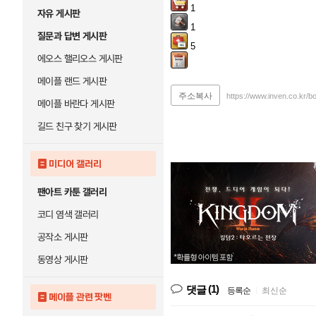
1
자유 게시판
1
질문과 답변 게시판
5
에오스 핼리오스 게시판
메이플 랜드 게시판
주소복사
https://www.inven.co.kr/
메이플 바란다 게시판
길드 친구 찾기 게시판
미디어 갤러리
팬아트 카툰 갤러리
코디 염색 갤러리
공작소 게시판
동영상 게시판
(1)
댓글
등록순
|
최신순
메이플 관련 팟벤