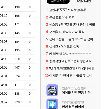
자유게시판
직업게시판
04:10
138
0
1
챌린저#77777 저격했습니다!
04:10
196
0
2
부산 헌혈 먹튀 ㄷㄷ..
3
04:09
171
0
신호등 2인 40%글 존나 긁히네 씨발
4
ㅇㅂ)청묘 하림솔 근속 동식
04:08
145
0
5
근데 비숍들이 뭔가 착각하는 점이 있는데
04:08
184
0
6
실시간 77777 도전 실황
04:05
135
0
7
캬 익세 에픽빔ㅋㅋㅋㅋㅋㅋㅋㅋ
04:05
218
0
8
충격적인 대한축구협회 성접대 내역.jpg
04:03
407
0
9
9월에 밸패안할건데 기대 겁나하네
10
이 새낀 한 번에 되는 꼴을 못 보네
04:01
324
0
04:01
119
0
인증하고 인장 받자
메이플 인벤 전용 인장
04:00
188
0
03:57
220
0
타이머로 편하게!
인벤 경쿠 타이머