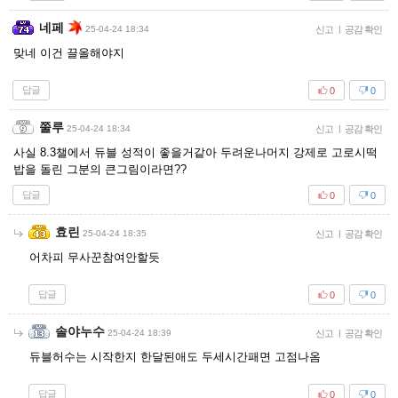
네페
25-04-24 18:34
신고
|
공감 확인
맞네 이건 끌올해야지
답글
0
0
쭐루
25-04-24 18:34
신고
|
공감 확인
사실 8.3챌에서 듀블 성적이 좋을거같아 두려운나머지 강제로 고로시떡
밥을 돌린 그분의 큰그림이라면??
답글
0
0
효린
25-04-24 18:35
신고
|
공감 확인
어차피 무사꾼참여안할듯
답글
0
0
솔야누수
25-04-24 18:39
신고
|
공감 확인
듀블허수는 시작한지 한달된애도 두세시간패면 고점나옴
답글
0
0