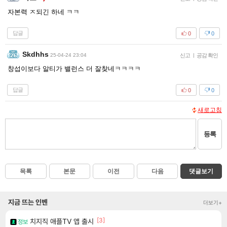
자본력 ㅈ되긴 하네 ㅋㅋ
답글
0
0
Skdhhs
25-04-24 23:04
신고
|
공감 확인
창섭이보다 알티가 밸런스 더 잘찾네ㅋㅋㅋㅋ
답글
0
0
새로고침
등록
목록
본문
이전
다음
댓글보기
지금 뜨는 인벤
더보기+
[3]
치지직 애플TV 앱 출시
정보