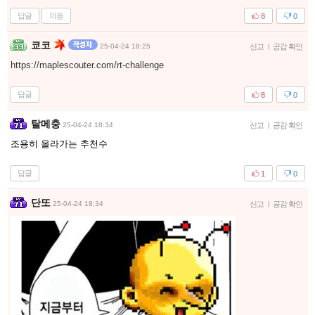
답글
이동
8
0
쿄코
25-04-24 18:25
신고
|
공감 확인
https://maplescouter.com/rt-challenge
답글
8
0
탈메충
25-04-24 18:34
신고
|
공감 확인
조용히 올라가는 추천수
답글
1
0
단또
25-04-24 18:34
신고
|
공감 확인