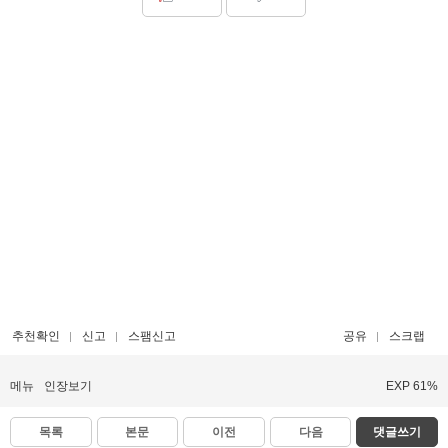
추천확인
신고
스팸신고
공유
스크랩
메뉴
인장보기
EXP 61%
목록
본문
이전
다음
댓글쓰기