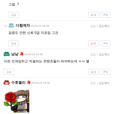
그걸..?
답글
0
0
다함께차
25-04-24 18:39
신고
|
공감 확인
검증도 안한 신뢰 0급 지표임 그건
답글
0
0
남남
25-04-24 18:36
신고
|
공감 확인
이런 인게임하고 직결되는 컨텐츠들이 떠야하는데 ㅆㅂ 별
답글
1
0
수호젤리
25-04-24 18:36
신고
|
공감 확인