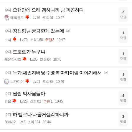
오랜만에 오래 겜하니까 넘 피곤하다
수다
2
댓글
매직클로
Lv.76
조회 51
10:47
창섭형님 궁금한게 있는데
수다
1
댓글
노닉
Lv.70
조회 168
추천 3
10:47
도로로가 누구냐
수다
1
댓글
레몬향치즈
Lv.35
조회 64
10:46
누가 체인지버닝 수영복 아카이럼 이야기해서
수다
1
댓글
브랜디쉬
Lv.51
조회 87
10:46
쩝쩝 박사님들아
수다
4
댓글
천율
Lv.25
조회 82
추천 1
10:45
하 벨로나 나올거생각하니까
수다
3
댓글
Daav12
Lv.3
조회 124
10:44