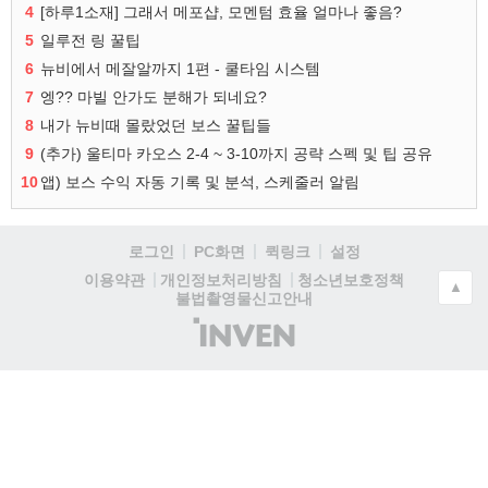
4
[하루1소재] 그래서 메포샵, 모멘텀 효율 얼마나 좋음?
5
일루전 링 꿀팁
6
뉴비에서 메잘알까지 1편 - 쿨타임 시스템
7
엥?? 마빌 안가도 분해가 되네요?
8
내가 뉴비때 몰랐었던 보스 꿀팁들
9
(추가) 울티마 카오스 2-4 ~ 3-10까지 공략 스펙 및 팁 공유
10
앱) 보스 수익 자동 기록 및 분석, 스케줄러 알림
로그인
PC화면
퀵링크
설정
청소년보호정책
이용약관
개인정보처리방침
▲
불법촬영물신고안내
(주)
인
벤