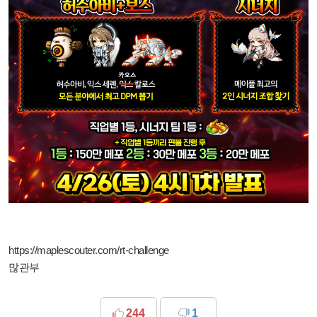
https://maplescouter.com/rt-challenge
많관부
244
1