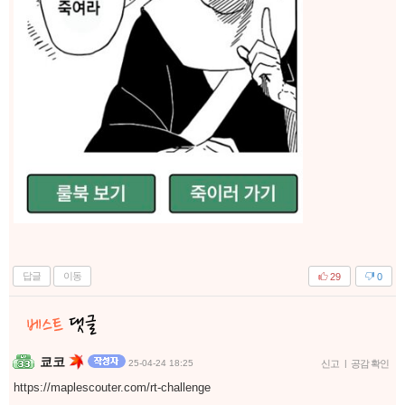
답글
이동
29
0
쿄코
25-04-24 18:25
신고
|
공감 확인
https://maplescouter.com/rt-challenge