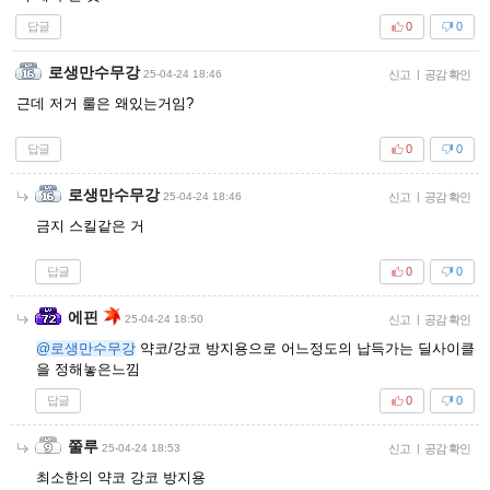
답글
0
0
로생만수무강
25-04-24 18:46
신고
|
공감 확인
근데 저거 룰은 왜있는거임?
답글
0
0
로생만수무강
25-04-24 18:46
신고
|
공감 확인
금지 스킬같은 거
답글
0
0
에핀
25-04-24 18:50
신고
|
공감 확인
@로생만수무강
약코/강코 방지용으로 어느정도의 납득가는 딜사이클
을 정해놓은느낌
답글
0
0
쭐루
25-04-24 18:53
신고
|
공감 확인
최소한의 약코 강코 방지용