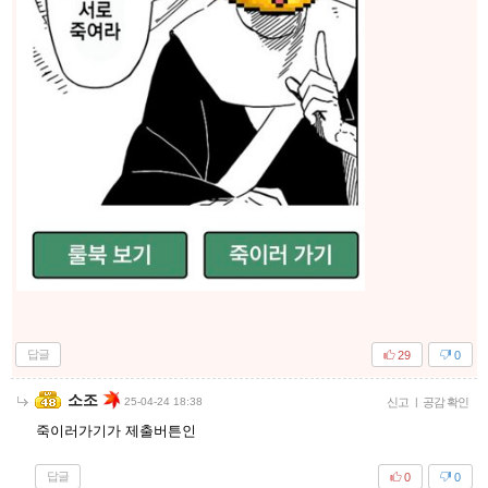
답글
29
0
소조
25-04-24 18:38
신고
|
공감 확인
죽이러가기가 제출버튼인
답글
0
0