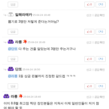
답글
0
0
일해라메카
25-04-24 18:48
신고
|
공감 확인
뽑기로 3명만 저렇게 준다는거아님?
답글
0
0
라릉
25-04-24 18:49
신고
|
공감 확인
@단또
다 주는 건줄 알았는데 3명만 주는거구나
답글
0
0
단또
25-04-24 18:50
신고
|
공감 확인
@라릉
1등 상금 핀볼까지 진정한 갈드컵 ㅋㅋㅋ
답글
0
0
라릉
25-04-24 18:40
신고
|
공감 확인
이미 8.8챌 최고점 찍던 장인분들은 지쳐서 이제 일반인들이 저거 참
여 해야 할 듯