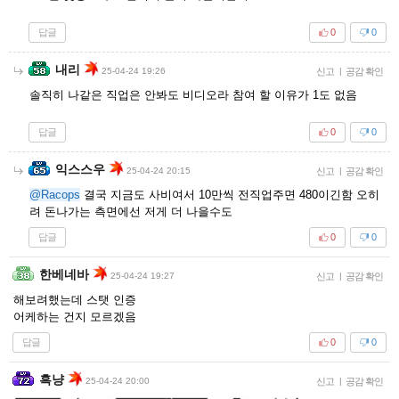
답글
0
0
내리
25-04-24 19:26
신고
|
공감 확인
솔직히 나같은 직업은 안봐도 비디오라 참여 할 이유가 1도 없음
답글
0
0
익스스우
25-04-24 20:15
신고
|
공감 확인
@Racops
결국 지금도 사비여서 10만씩 전직업주면 480이긴함 오히
려 돈나가는 측면에선 저게 더 나을수도
답글
0
0
한베네바
25-04-24 19:27
신고
|
공감 확인
해보려했는데 스탯 인증
어케하는 건지 모르겠음
답글
0
0
흑냥
25-04-24 20:00
신고
|
공감 확인