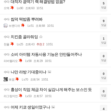
대적자 광역기 렉 해결방법 없음?
수다
5
댓글
으엑
Lv.90
조회 60
10:51
씹덕 떡밥좀 뿌려봐
수다
9
댓글
브랜디쉬
Lv.51
조회 68
10:51
치킨좀 골라줘잉
수다
1
댓글
천율
Lv.25
조회 43
추천 2
10:51
소비 아이템 자동사용 기능은 안만들어주나
수다
0
댓글
리버렐리오
Lv.58
조회 29
10:51
나만 라방 기대중이냐
수다
0
댓글
뽀꿈
Lv.70
조회 54
10:51
흉성이 직업 체급 차이 실감나게 해주는 보스인 듯
수다
0
댓글
라그랑지언
Lv.53
조회 57
10:51
어제 키쿄 생일이였구나
수다
4