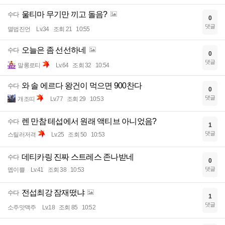
울티마 무기만 끼고 돌음?
수다
0
댓글
멸법진언
Lv.34
조회 21
10:55
오늘은 좀 선선하네
수다
0
댓글
말롱로티
Lv.64
조회 32
10:54
와 솔 에르다 왕건이 먹으면 900찬다
수다
0
댓글
개조띠
Lv.77
조회 29
10:53
렌 만참 테섭에서 원래 액티브 아니었음?
수다
1
댓글
스틸러저격
Lv.25
조회 50
10:53
데티카링 진짜 스트레스 존나받네
수다
0
댓글
멥이쁠
Lv.41
조회 38
10:53
전섭최강 잠재떴냐
수다
1
댓글
소주맛맥주
Lv.18
조회 85
10:52