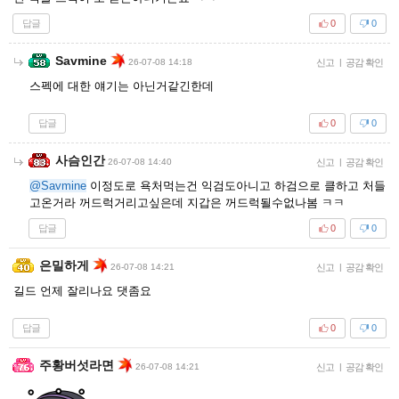
답글
0
0
Savmine
26-07-08 14:18
신고
|
공감 확인
스펙에 대한 얘기는 아닌거같긴한데
답글
0
0
사슴인간
26-07-08 14:40
신고
|
공감 확인
@Savmine
이정도로 욕처먹는건 익검도아니고 하검으로 클하고 처들
고온거라 꺼드럭거리고싶은데 지갑은 꺼드럭될수없나봄 ㅋㅋ
답글
0
0
은밀하게
26-07-08 14:21
신고
|
공감 확인
길드 언제 잘리나요 댓좀요
답글
0
0
주황버섯라면
26-07-08 14:21
신고
|
공감 확인