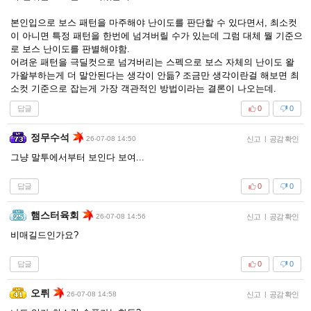
본인입으로 보스 패턴을 마주해야 난이도를 판단할 수 있다면서, 최소컷
이 아니면 특정 패턴을 한번에 넘겨버릴 수가 있는데 그럼 대체 뭘 기준으
로 보스 난이도를 판별해야함.
어려운 패턴을 극딜컷으로 넘겨버리는 스펙으로 보스 자체의 난이도 왈
가왈부하는게 더 말안된다는 생각이 안듦? 조금만 생각이란걸 해보면 최
소컷 기준으로 잡는게 가장 객관적인 방법이라는 결론이 나오는데.
답글
0
0
정무수석
26-07-08 14:50
신고
|
공감 확인
그냥 말투에서부터 보인다 보여...
답글
0
0
햄스터육회
26-07-08 14:56
신고
|
공감 확인
비매길드인가요?
답글
0
0
오뤼
26-07-08 14:58
신고
|
공감 확인