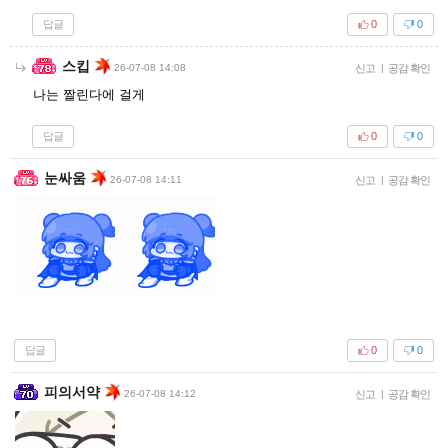
답글
0
0
스킵
26-07-08 14:08
신고
|
공감 확인
나는 짤린다에 걸게
답글
0
0
눈싸움
26-07-08 14:11
신고
|
공감 확인
답글
0
0
피의서약
26-07-08 14:12
신고
|
공감 확인