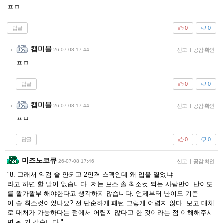
ㅍㅁ
답글
0
0
캡미블
26-07-08 17:44
신고
|
공감 확인
ㅍㅁ
답글
0
0
캡미블
26-07-08 17:44
신고
|
공감 확인
ㅍㅁ
답글
0
0
미즈노코큐
26-07-08 17:46
신고
|
공감 확인
"8. 그래서 익검 솔 안되고 2인격 스펙인데 왜 입을 열었냐
라고 하면 할 말이 없습니다. 저는 보스 솔 최소컷 되는 사람만이 난이도
를 왈가왈부 해야한다고 생각하지 않습니다. 언제부터 난이도 기준
이 솔 최소컷이었나요? 전 단순하게 패턴 그렇게 어렵지 않다. 보고 대체
로 대처가 가능하다는 점에서 어렵지 않다고 한 것이라는 점 이해해주시
면 될 거 같습니다."