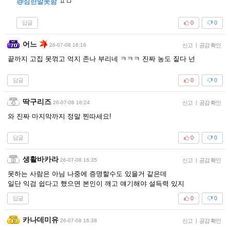
@심한말못함
ㅍㅁ
답글
0
0
어느
26-07-08 16:16
신고
|
공감 확인
끝까지 고집 못꺾고 억지 존나 부리네 ㅋㅋㅋ 진짜 농도 짙다 넌
답글
0
0
딱구리즈
26-07-08 16:24
신고
|
공감 확인
와 진짜 마지막까지 정말 찐따세요!
답글
0
0
생활바카라
26-07-08 16:35
신고
|
공감 확인
못하는 사람은 아님 나중에 증명할수도 있을거 같은데
일단 익검 쉽다고 했으면 본인이 깨고 얘기해야 설득력 있지
답글
0
0
카나데미유
26-07-08 16:38
신고
|
공감 확인