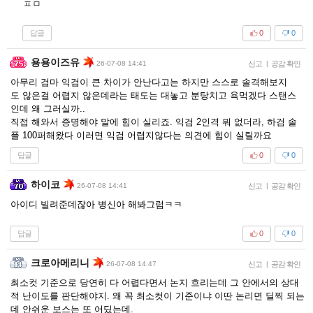
ㅍㅁ
답글
0
0
용용이즈유
26-07-08 14:41
신고
|
공감 확인
아무리 검마 익검이 큰 차이가 안난다고는 하지만 스스로 솔격해보지
도 않은걸 어렵지 않은데라는 태도는 대놓고 분탕치고 욕먹겠다 스탠스
인데 왜 그러실까..
직접 해와서 증명해야 말에 힘이 실리죠. 익검 2인격 뭐 없더라, 하검 솔
플 100퍼해왔다 이러면 익검 어렵지않다는 의견에 힘이 실릴까요
답글
0
0
하이코
26-07-08 14:41
신고
|
공감 확인
아이디 빌려준데잖아 병신아 해봐그럼ㅋㅋ
답글
0
0
크로아메리니
26-07-08 14:47
신고
|
공감 확인
최소컷 기준으로 당연히 다 어렵다면서 논지 흐리는데 그 안에서의 상대
적 난이도를 판단해야지. 왜 꼭 최소컷이 기준이냐 이딴 논리면 딜찍 되는
데 안쉬운 보스는 또 어딨는데.