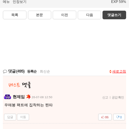
메뉴
인장보기
EXP 59%
목록
본문
이전
다음
댓글쓰기
댓글
(495)
등록순
|
최신순
새로고침
현제임
26-07-08 12:50
신고
|
공감 확인
우매봉 팩트에 집착하는 찐따
답글
이동
86
0