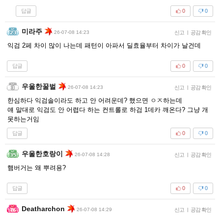
답글
0
0
미라주
26-07-08 14:23
신고
|
공감 확인
익검 2페 차이 많이 나는데 패턴이 아파서 딜효율부터 차이가 날건데
답글
0
0
우울한꿀벌
26-07-08 14:23
신고
|
공감 확인
한심하다 익검솔이라도 하고 안 어려운데? 했으면 ㅇㅈ하는데
얘 말대로 익검도 안 어렵다 하는 컨트롤로 하검 1데카 깨온다? 그냥 개
못하는거임
답글
0
0
우울한호랑이
26-07-08 14:28
신고
|
공감 확인
햄버거는 왜 뿌려용?
답글
0
0
Deatharchon
26-07-08 14:29
신고
|
공감 확인