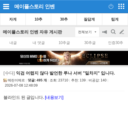
메이플스토리
인벤
자게
10추
30추
질답게
팁게
메이플스토리 인벤 자유 게시판
전체보기
공
검
글
지
색
내글
내 댓글
10추글
30추글
인증30추
on/off
쓰
기
[수다]
익검 어렵지 않다 발언한 루나 서버 "밑차지" 입니다.
메린이메르
댓글: 495 개
조회:
23710
추천:
139
비공감:
140
2026-07-08 12:48:09
블라인드 된 글입니다.
[내용보기]