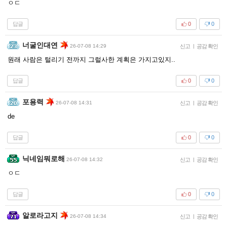
ㅇㄷ
답글
0
0
너굴인대연
26-07-08 14:29
신고
|
공감 확인
원래 사람은 털리기 전까지 그럴사한 계획은 가지고있지..
답글
0
0
포용력
26-07-08 14:31
신고
|
공감 확인
de
답글
0
0
닉네임뭐로해
26-07-08 14:32
신고
|
공감 확인
ㅇㄷ
답글
0
0
알로라고지
26-07-08 14:34
신고
|
공감 확인