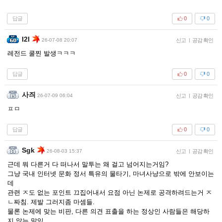
답글
0
0
I2l
26-07-08 20:07
신고
|
공감 확인
레전드 쿨찐 발생ㅋㅋㅋ
답글
0
0
사즤
26-07-09 06:04
신고
|
공감 확인
ㅍㅁ
답글
0
0
Sgk
26-08-03 15:37
신고
|
공감 확인
근데 뭐 다른거 다 떠나서 말투는 왜 걸고 넘어지는거임?
그냥 국내 인터넷 문화 정서 특유의 물타기, 마녀사냥으로 밖에 안보이는
데
관련 ㅈ도 없는 포인트 끄집어내서 요점 아닌 논제로 공격하려드는거 ㅈ
ㄴ짜침. 제발 그러지좀 마셈들.
물론 논제에 맞는 비판, 다른 의견 표출을 하는 정상인 사람들은 해당하
지 않는 말임.