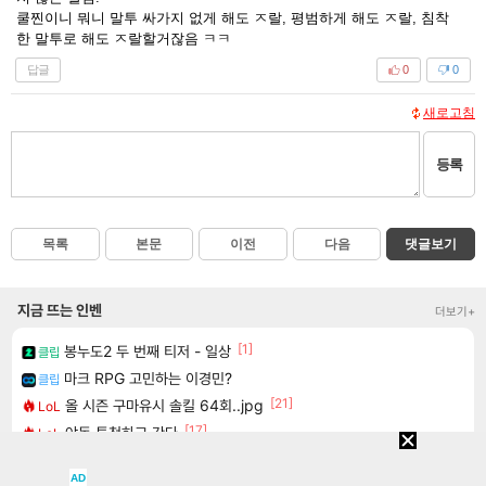
쿨찐이니 뭐니 말투 싸가지 없게 해도 ㅈ랄, 평범하게 해도 ㅈ랄, 침착
한 말투로 해도 ㅈ랄할거잖음 ㅋㅋ
답글
0
0
새로고침
등록
목록
본문
이전
다음
댓글보기
지금 뜨는 인벤
더보기+
[1]
봉누도2 두 번째 티저 - 일상
클립
마크 RPG 고민하는 이경민?
클립
[21]
올 시즌 구마유시 솔킬 64회..jpg
LoL
[17]
야동 투척하고 간다
LoL
[82]
보상 공지 나온거 10추 하니 올리자
로아
AD