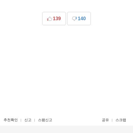
139
140
추천확인
신고
스팸신고
공유
스크랩