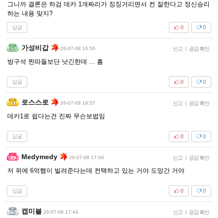
그니까 결론은 하검 데카 1개짜리가 징징거리면서 컨 잘한다고 정신승리
하는 내용 맞지?
답글
0
0
가성비갑
26-07-08 16:56
신고
|
공감 확인
방구석 찐따들보단 낫긴한데 ... 흠
답글
0
0
로스스로
26-07-08 16:57
신고
|
공감 확인
데카1로 쉽다는건 진짜 무슨보법임
답글
0
0
Medymedy
26-07-08 17:06
신고
|
공감 확인
저 위에 6억햄이 빌려준다는데 컨택하고 있는 거야 도망간 거야
답글
0
0
캡미블
26-07-08 17:44
신고
|
공감 확인