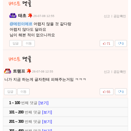
태초
26-07-08 12:55
신고
|
공감 확인
@메린이메르
어렵지 않을 것 같다랑
어렵지 않다도 달라요
님이 해본 적이 없으니까요
답글
이동
71
0
트램프
26-07-08 12:55
신고
|
공감 확인
니가 지금 하는게 글자한테 피해주는거임 ㅋㅋㅋ
답글
이동
55
0
1 ~ 100
번째 댓글
[보기]
101 ~ 200
번째 댓글
[보기]
201 ~ 300
번째 댓글
[보기]
301 ~ 400
번째 댓글
[보기]