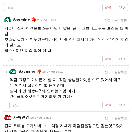
답글
0
0
Savmine
26-07-08 14:16
신고
|
공감 확인
익검이 진짜 어려운보스는 아닌거 맞음. 근데 그렇다고 쉬운 보스는 또 아
님.
헛소릴 길게 적어두셨는데, 님이 비숍 아니고서야 하검 익검 걍 아예 체감
이 달라요
최소컷이면 체감 훨씬 더 됨
답글
0
0
Savmine
26-07-08 14:18
신고
|
공감 확인
익검 그정도 아니든데 할 때, 직업 상성빨이었을 수도 있어서 애초
에 여기서 접었어야 할 논지인데
심지어 안 해봤다? 왜 입터는거임 이거
2인 극최소컷으로 깨기라도 한 거야?
답글
0
0
사슴인간
26-07-08 14:16
신고
|
공감 확인
진짜 우매봉 그자체네 ㅋㅋ 익검 자체가 하검잡을정도면 잡는것고맞지
만 익솔 스펙이 또 졷은아니거든요 ㅋㅋ