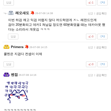
답글
1
0
레오섀도
26-07-08 14:38
신고
|
공감 확인
이번 하검 깨고 익검 어렵지 않다 꺼드럭댄게 ㅈㄴ 레전드인게
검마 20분화되고 데카1 쳐남길 정도면 60분화였을 때는 데카아웃 했
다는 소리라서 개웃김 ㅋㅋㅋ
답글
0
0
Primera
26-07-08 14:15
신고
|
공감 확인
쿨찐은 지겹다 컨셉이 이제
답글
0
0
벤접
26-07-08 14:16
신고
|
공감 확인
ㅋㅋㅋㅋㅋㅋㅋㅋㅋㅋ