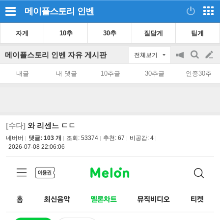
메이플스토리
인벤
자게
10추
30추
질답게
팁게
메이플스토리 인벤 자유 게시판
전체보기
공
검
글
지
색
내글
내 댓글
10추글
30추글
인증30추
on/off
쓰
기
[수다]
와 리센느 ㄷㄷ
네버버
댓글: 103 개
조회:
53374
추천:
67
비공감:
4
2026-07-08 22:06:06