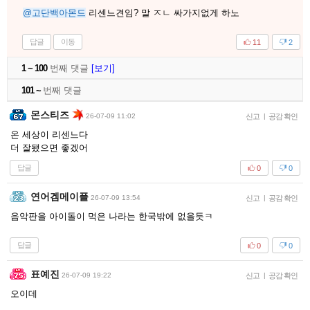
@고단백아몬드
리센느견임? 말 ㅈㄴ 싸가지없게 하노
답글
이동
11
2
1 ~ 100
번째 댓글
[보기]
101 ~
번째 댓글
몬스티즈
26-07-09 11:02
신고
|
공감 확인
온 세상이 리센느다
더 잘됐으면 좋겠어
답글
0
0
연어겜메이플
26-07-09 13:54
신고
|
공감 확인
음악판을 아이돌이 먹은 나라는 한국밖에 없을듯ㅋ
답글
0
0
표예진
26-07-09 19:22
신고
|
공감 확인
오이데