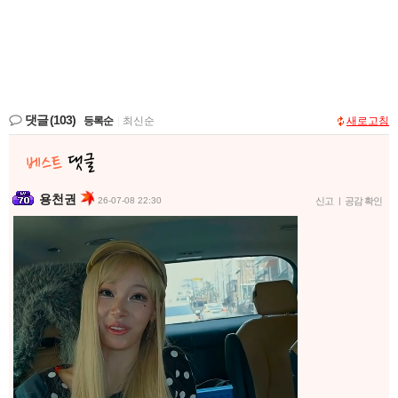
댓글
(103)
등록순
|
최신순
새로고침
용천권
26-07-08 22:30
신고
|
공감 확인