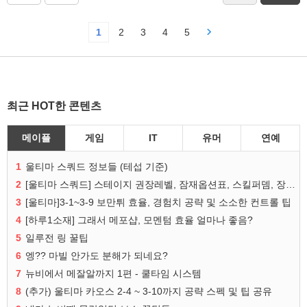
1
2
3
4
5
최근 HOT한 콘텐츠
메이플
게임
IT
유머
연예
1
울티마 스쿼드 정보들 (테섭 기준)
2
[울티마 스쿼드] 스테이지 권장레벨, 잠재옵션표, 스킬퍼뎀, 장비 리스트 및 능력치 공유
3
[울티마]3-1~3-9 보만튀 효율, 경험치 공략 및 소소한 컨트롤 팁
4
[하루1소재] 그래서 메포샵, 모멘텀 효율 얼마나 좋음?
5
일루전 링 꿀팁
6
엥?? 마빌 안가도 분해가 되네요?
7
뉴비에서 메잘알까지 1편 - 쿨타임 시스템
8
(추가) 울티마 카오스 2-4 ~ 3-10까지 공략 스펙 및 팁 공유