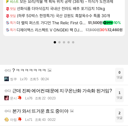
모든 요리/작물 책 획득 위치 공략 (36개) - 미식가 도전과제
비스트
선화식품 더아삭김치 국내산 전라도 배추 포기김치 10kg
핫딜
(하루 50박스 한정특가) 국산 강원도 흑찰옥수수 특품 30개
핫딜
더 렐릭 퍼스트 가디언 The Relic First Guardian
51,500원
10%
특가
디제이맥스 리스펙트 V ONGEKI 팩 DJMAX RESPECT V ONGEKI Pack DLC
17,800원
30%
12,460원
특가
? ㅋㅋㅋㅋㅋㅋㅋ
수다
0
댓글
씽쿠
Lv.70
조회 5
00:24
근데 진짜 에어컨 때문에 지구온난화 가속화 된거임?
수다
1
댓글
문시
Lv.76
조회 22
00:23
본가 와서 뜨거운 효도 중이야
수다
2
댓글
아링
Lv.71
조회 43
00:22