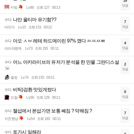
19
댓글
카링
Lv.90
조회 127
00:13
나만 울티마 유기함??
수다
7
댓글
바잇미
Lv.10
조회 151
00:12
아오 ㅅㅂ 레테 하드메이린 97% 깼다 ㅆㅆㅆㅃ
수다
4
댓글
라라와함께
Lv.70
조회 155
00:11
어느 아카라이브의 유저가 분석을 한 만물 그란디스설
수다
2
댓글
셸링
Lv.74
조회 153
00:11
비틱)검환 맛있게썼다
수다
0
댓글
오찰
Lv.56
조회 129
00:11
챌섭에서 본섭가면 보통 쌔짐 ? 약해짐 ?
수다
7
댓글
지존짱님
Lv.54
조회 183
00:11
토가시 일해라
수다