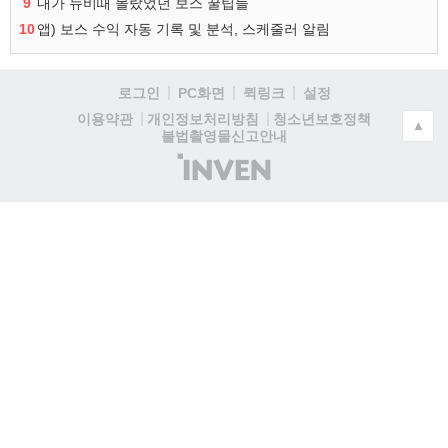
9
내가 뉴비때 몰랐었던 보스 꿀팁들
10
앱) 보스 수익 자동 기록 및 분석, 스케줄러 알림
로그인
PC화면
퀵링크
설정
청소년보호정책
이용약관
개인정보처리방침
▲
불법촬영물신고안내
(주)
인
벤