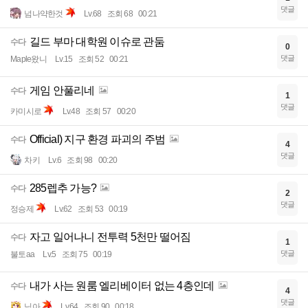
댓글
넘나약한것
Lv.68
조회 68
00:21
길드 부마 대학원 이슈로 관둠
수다
0
댓글
Maple왔니
Lv.15
조회 52
00:21
게임 안풀리네
수다
1
댓글
카미시로
Lv.48
조회 57
00:20
Official) 지구 환경 파괴의 주범
수다
4
댓글
차키
Lv.6
조회 98
00:20
285렙추 가능?
수다
2
댓글
정승제
Lv.62
조회 53
00:19
자고 일어나니 전투력 5천만 떨어짐
수다
1
댓글
불토aa
Lv.5
조회 75
00:19
내가 사는 원룸 엘리베이터 없는 4층인데
수다
4
댓글
님아
Lv.64
조회 90
00:18