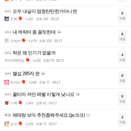
오우 내실이 엄청탄탄한거아니면
수다
0
댓글
은퇴
Lv.57
조회 104
00:18
내 캐릭터 좀 꼴릿한데
수다
8
댓글
깃허브
Lv.70
조회 133
00:17
락은 왜 인기가 없을까
수다
4
댓글
하지만팩트임
Lv.53
조회 79
00:17
챌섭 285작 완
수다
0
댓글
트리아
Lv.86
조회 77
00:17
울티마 저만 레벨 이렇게 낮나요
수다
0
댓글
기백
Lv.43
조회 81
00:17
레테랑 보마 추천좀해주세요.(늙크크)
투표
2
댓글
눗슈
Lv.24
조회 71
00:17