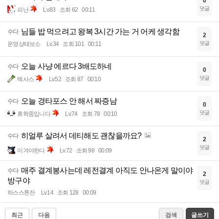
0
댓글
피난
Lv.83
조회 62
00:11
님들 밥 먹으려고 왕복 3시간 가는 거 어케 생각함
수다
2
댓글
운영상태보소
Lv.34
조회 101
00:11
오늘 사냥 에르다 3배도하네
수다
0
댓글
텍사스
Lv.52
조회 87
00:10
오늘 경타포스 안 해서 짜증남
수다
0
댓글
휴학중입니다
Lv.74
조회 78
00:10
히얼루 살려서 데티해도 괜찮을까요?
수다
2
댓글
이겨야한다
Lv.72
조회 98
00:09
매주 결계봉사는데 레전결계 아직도 안나온게 말이야
수다
2
방구야
댓글
하스스톤잔
Lv.14
조회 128
00:09
최근
다음
검색
글쓰기