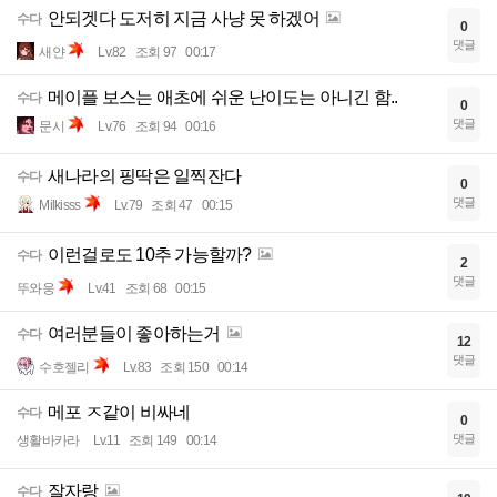
안되겟다 도저히 지금 사냥 못 하겠어
수다
0
댓글
새얀
Lv.82
조회 97
00:17
메이플 보스는 애초에 쉬운 난이도는 아니긴 함..
수다
0
댓글
문시
Lv.76
조회 94
00:16
새나라의 핑딱은 일찍잔다
수다
0
댓글
Milkisss
Lv.79
조회 47
00:15
이런걸로도 10추 가능할까?
수다
2
댓글
뚜와웅
Lv.41
조회 68
00:15
여러분들이 좋아하는거
수다
12
댓글
수호젤리
Lv.83
조회 150
00:14
메포 ㅈ같이 비싸네
수다
0
댓글
생활바카라
Lv.11
조회 149
00:14
잘자랑
수다