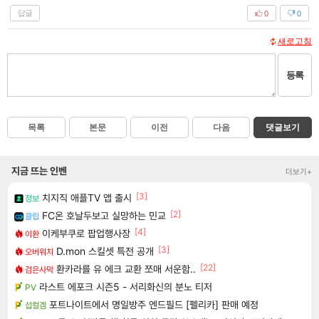
답글
0
0
새로고침
등록
목록
본문
이전
다음
댓글보기
지금 뜨는 인벤
더보기+
[3]
치지직 애플TV 앱 출시
정보
[2]
FC온 호날두보고 실망하는 민교
클립
[4]
이케부쿠로 팝업행사장
이환
[3]
D.mon 스킬셋 특전 공개
오버워치
[22]
환카라를 유 에크 교환 쪼매 서운함..
검은사막
라스트 에포크 시즌5 - 서리화신의 분노 티저
PV
포트나이트에서 명일방주 엔드필드 [펠리카] 판매 예정
섭컬겜