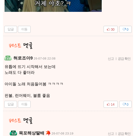
답글
이동
30
0
혀로조아9
26-07-08 22:08
신고
|
공감 확인
유튭에 뜨기 시작해서 보는데
노래도 다 좋더라
아이돌 노래 처음들어봄 ㅋㅋㅋㅋ
핀볼, 런어웨이, 블룸 좋음
답글
이동
14
0
목포해상딸배
26-07-08 23:19
신고
|
공감 확인