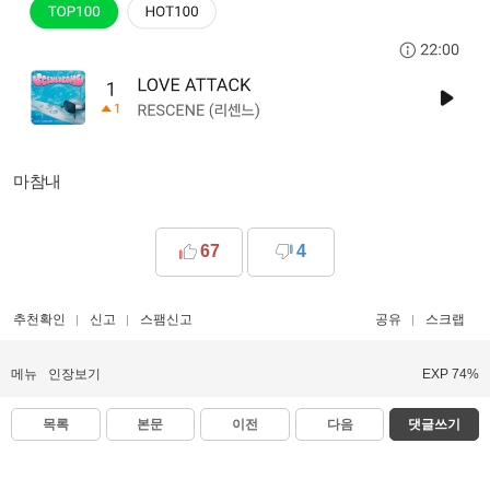
마참내
67
4
추천확인
신고
스팸신고
공유
스크랩
메뉴
인장보기
EXP 74%
목록
본문
이전
다음
댓글쓰기