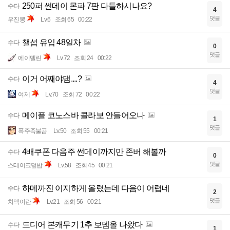
250퍼 썬데이 몬파 7판 다들하시나요?
수다
4
댓글
우진뽕
Lv.6
조회 65
00:22
챌섭 유입 48일차
수다
0
댓글
에이델린
Lv.72
조회 24
00:22
이거 어째야댐....?
수다
4
댓글
여제
Lv.70
조회 72
00:22
메이플 코노스바 콜라보 안들어오나
수다
1
댓글
폭주족불곰
Lv.50
조회 55
00:21
4배쿠폰 다음주 썬데이까지만 존버 해볼까
수다
0
댓글
스테이크덮밥
Lv.58
조회 45
00:21
하메까진 이지하게 올렸는데 다음이 어렵네
수다
2
댓글
치맥이란
Lv.21
조회 56
00:21
드디어 본캐무기 1추 보뎀올 나왔다
수다
1