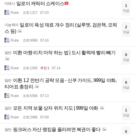
일로이 캐릭터 쇼케이스
미래시
1
댓글
Rune
조회 1217
07-20
일로이 육성 재료 개수 정리 (실루엣, 검은책, 모픽
이능력자
2
스 등)
댓글
Rune
조회 8966
07-16
이환 마쨩 리치 마작 하는 법 | 도시 활력제 빨리 빼기
일반
0
댓글
Rune
조회 1005
추천 1
07-14
이환 1.2 전반기 공략 모음 - 신쿠 가이드, 999일 야화,
일반
0
티어표 총정리
댓글
Rune
조회 6566
07-13
모든 지역 보물 상자 위치 지도 | 999일 야화
일반
1
댓글
Rune
조회 2966
07-09
핑크퍼스 자산 랭킹을 올리려면 복권이 좋다
일반
0