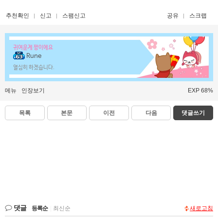
추천확인
신고
스팸신고
공유
스크랩
귀여운게 짱이에요
Rune
열심히 하겠습니다.
메뉴
인장보기
EXP 68%
목록
본문
이전
다음
댓글쓰기
댓글
등록순
|
최신순
새로고침