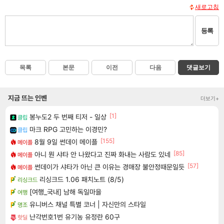
새로고침
등록
목록
본문
이전
다음
댓글보기
지금 뜨는 인벤
더보기+
[1]
봉누도2 두 번째 티저 - 일상
클립
마크 RPG 고민하는 이경민?
클립
[155]
8월 9일 썬데이 메이플
메이플
[85]
아니 뭔 샤타 안 나왔다고 진짜 화내는 사람도 있네
메이플
[57]
썬데이가 샤타가 아닌 큰 이유는 경매장 불안정때문일듯
메이플
리싱크드 1.06 패치노트 (8/5)
리싱크드
[여행_국내] 남해 독일마을
여행
유니버스 채널 특별 코너 | 자신만의 스타일
명조
난각번호1번 유기농 유정란 60구
핫딜