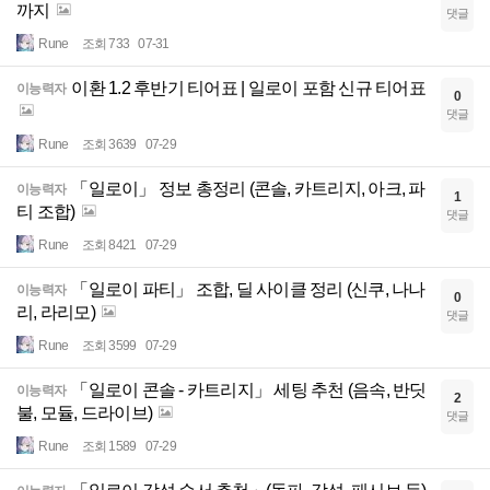
까지
댓글
Rune
조회 733
07-31
이환 1.2 후반기 티어표 | 일로이 포함 신규 티어표
이능력자
0
댓글
Rune
조회 3639
07-29
「일로이」 정보 총정리 (콘솔, 카트리지, 아크, 파
이능력자
1
티 조합)
댓글
Rune
조회 8421
07-29
「일로이 파티」 조합, 딜 사이클 정리 (신쿠, 나나
이능력자
0
리, 라리모)
댓글
Rune
조회 3599
07-29
「일로이 콘솔 - 카트리지」 세팅 추천 (음속, 반딧
이능력자
2
불, 모듈, 드라이브)
댓글
Rune
조회 1589
07-29