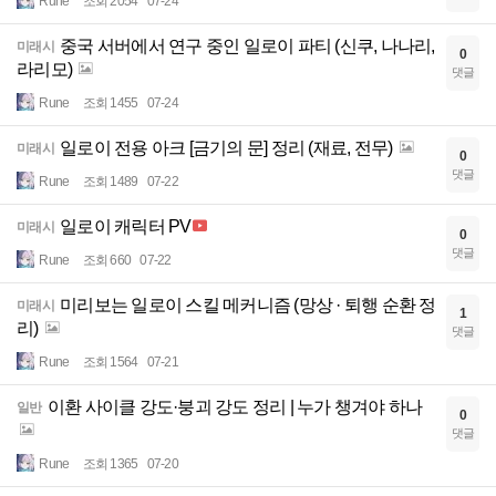
Rune
조회 2054
07-24
중국 서버에서 연구 중인 일로이 파티 (신쿠, 나나리,
미래시
0
라리모)
댓글
Rune
조회 1455
07-24
일로이 전용 아크 [금기의 문] 정리 (재료, 전무)
미래시
0
댓글
Rune
조회 1489
07-22
일로이 캐릭터 PV
미래시
0
댓글
Rune
조회 660
07-22
미리보는 일로이 스킬 메커니즘 (망상 · 퇴행 순환 정
미래시
1
리)
댓글
Rune
조회 1564
07-21
이환 사이클 강도·붕괴 강도 정리 | 누가 챙겨야 하나
일반
0
댓글
Rune
조회 1365
07-20