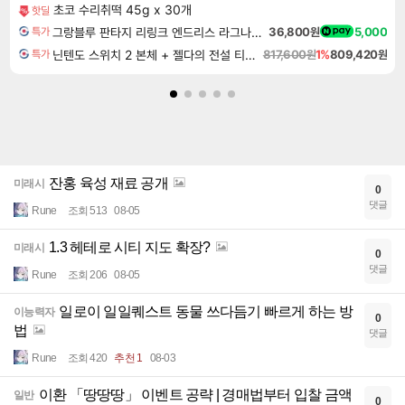
초코 수리취떡 45g x 30개
핫딜
그랑블루 판타지 리링크 엔드리스 라그나로크 업그레이드 킷 Granblue Fantasy Relink Endless Ragnarok Upgrade Kit DLC
36,800원
5,000
특가
닌텐도 스위치 2 본체 + 젤다의 전설 티어스 오브 더 킹덤 닌텐도 스위치 2 에디션 + 젤다의 전설 브레스 오브 더 와일드 닌텐도 스위치 2 에디션 번들
817,600원
1%
809,420원
특가
잔홍 육성 재료 공개
미래시
0
댓글
Rune
조회 513
08-05
1.3 헤테로 시티 지도 확장?
미래시
0
댓글
Rune
조회 206
08-05
일로이 일일퀘스트 동물 쓰다듬기 빠르게 하는 방
이능력자
0
법
댓글
Rune
조회 420
추천 1
08-03
이환 「땅땅땅」 이벤트 공략 | 경매법부터 입찰 금액
일반
0