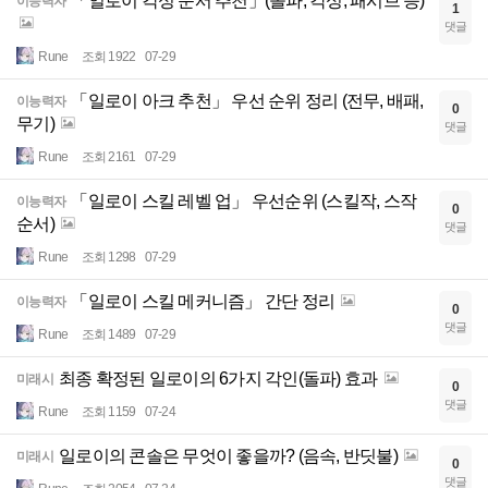
「일로이 각성 순서 추천」(돌파, 각성, 패시브 등)
이능력자
1
댓글
Rune
조회 1922
07-29
「일로이 아크 추천」 우선 순위 정리 (전무, 배패,
이능력자
0
무기)
댓글
Rune
조회 2161
07-29
「일로이 스킬 레벨 업」 우선순위 (스킬작, 스작
이능력자
0
순서)
댓글
Rune
조회 1298
07-29
「일로이 스킬 메커니즘」 간단 정리
이능력자
0
댓글
Rune
조회 1489
07-29
최종 확정된 일로이의 6가지 각인(돌파) 효과
미래시
0
댓글
Rune
조회 1159
07-24
일로이의 콘솔은 무엇이 좋을까? (음속, 반딧불)
미래시
0
댓글