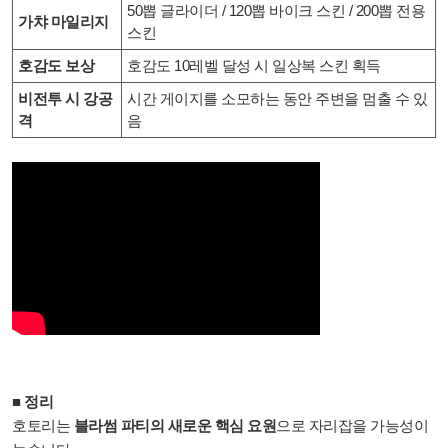
50뽑 글라이더 / 120뽑 바이크 스킨 / 200뽑 전용
가챠 마일리지
스킨
호감도 보상
호감도 10레벨 달성 시 일상복 스킨 획득
비전투 시 강공
시간 게이지를 소모하는 동안 주변을 멈출 수 있
격
음
■ 정리
호토리는
블라썸 파티의 새로운 핵심 요원
으로 자리잡을 가능성이