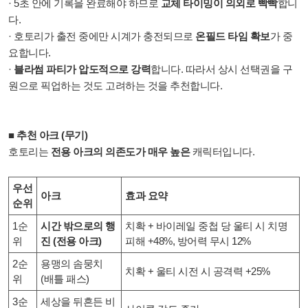
· 5초 안에 기록을 완료해야 하므로
교체 타이밍이 의외로 빡빡
합니
다.
· 호토리가 출전 중에만 시계가 충전되므로
온필드 타임 확보
가 중
요합니다.
·
블라썸 파티가 압도적으로 강력
합니다. 따라서 상시 선택권을 구
원으로 픽업하는 것도 고려하는 것을 추천합니다.
■ 추천 아크 (무기)
호토리는
전용 아크의 의존도가 매우 높은
캐릭터입니다.
우선
아크
효과 요약
순위
1순
시간 밖으로의 행
치확 + 바이레일 중첩 당 울티 시 치명
위
진 (전용 아크)
피해 +48%, 방어력 무시 12%
2순
용맹의 솜뭉치
치확 + 울티 시전 시 공격력 +25%
위
(배틀 패스)
3순
세상을 뒤흔든 비