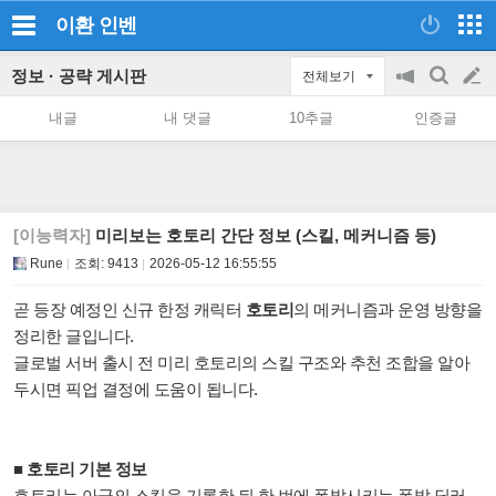
이환
인벤
정보 · 공략 게시판
전체보기
공
검
글
지
색
내글
내 댓글
10추글
인증글
on/off
쓰
기
[이능력자]
미리보는 호토리 간단 정보 (스킬, 메커니즘 등)
Rune
조회:
9413
2026-05-12 16:55:55
곧 등장 예정인 신규 한정 캐릭터
호토리
의 메커니즘과 운영 방향을
정리한 글입니다.
글로벌 서버 출시 전 미리 호토리의 스킬 구조와 추천 조합을 알아
두시면 픽업 결정에 도움이 됩니다.
■ 호토리 기본 정보
호토리는 아군의 스킬을 기록한 뒤 한 번에 폭발시키는 폭발 딜러