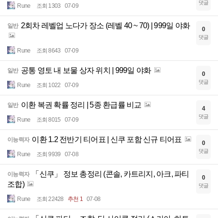
댓글
Rune
조회 1303
07-09
2회차 레벨업 노다가 장소 (레벨 40 ~ 70) | 999일 야화
일반
0
댓글
Rune
조회 8643
07-09
공통 영토 내 보물 상자 위치 | 999일 야화
일반
0
댓글
Rune
조회 1022
07-09
이환 복권 확률 정리 | 5종 환급률 비교
일반
4
댓글
Rune
조회 8015
07-09
이환 1.2 전반기 티어표 | 신쿠 포함 신규 티어표
이능력자
0
댓글
Rune
조회 9939
07-08
「신쿠」 정보 총정리 (콘솔, 카트리지, 아크, 파티
이능력자
0
조합)
댓글
Rune
조회 22428
추천 1
07-08