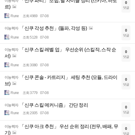
「신쿠 파티」 조합, 딜 사이클 정리 (스키아, 하토
이능력자
0
르)
댓글
Rune
조회 4969
07-08
「신쿠 각성 추천」(돌파, 각성 등)
이능력자
0
댓글
Rune
조회 5128
07-08
「신쿠 스킬 레벨 업」 우선순위 (스킬작, 스작 순
이능력자
0
서)
댓글
Rune
조회 3080
07-08
「신쿠 콘솔 - 카트리지」 세팅 추천 (모듈, 드라이
이능력자
0
브)
댓글
Rune
조회 3779
07-08
「신쿠 스킬 메커니즘」 간단 정리
이능력자
0
댓글
Rune
조회 2005
07-08
「신쿠 아크 추천」 우선 순위 정리 (전무, 배패, 무
이능력자
0
기)
댓글