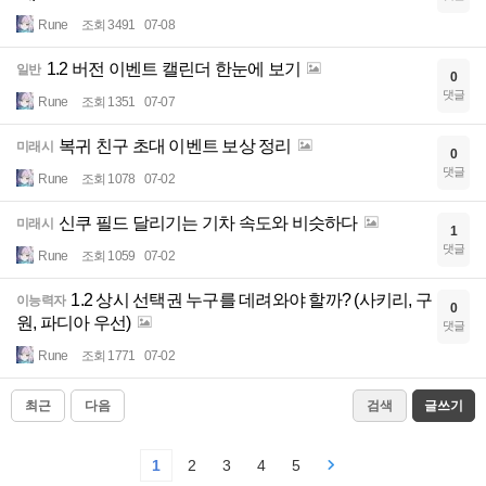
Rune
조회 3491
07-08
1.2 버전 이벤트 캘린더 한눈에 보기
일반
0
댓글
Rune
조회 1351
07-07
복귀 친구 초대 이벤트 보상 정리
미래시
0
댓글
Rune
조회 1078
07-02
신쿠 필드 달리기는 기차 속도와 비슷하다
미래시
1
댓글
Rune
조회 1059
07-02
1.2 상시 선택권 누구를 데려와야 할까? (사키리, 구
이능력자
0
원, 파디아 우선)
댓글
Rune
조회 1771
07-02
최근
다음
검색
글쓰기
1
2
3
4
5