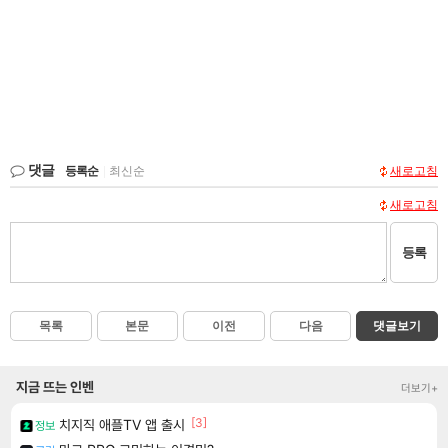
댓글
등록순
|
최신순
새로고침
새로고침
등록
목록
본문
이전
다음
댓글보기
지금 뜨는 인벤
더보기+
[3]
치지직 애플TV 앱 출시
정보