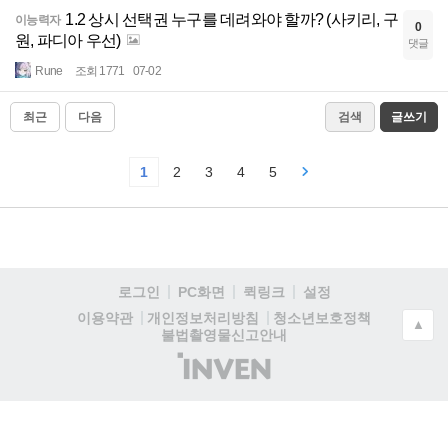
1.2 상시 선택권 누구를 데려와야 할까? (사키리, 구
이능력자
0
원, 파디아 우선)
댓글
Rune
조회 1771
07-02
최근
다음
검색
글쓰기
1
2
3
4
5
로그인
PC화면
퀵링크
설정
청소년보호정책
이용약관
개인정보처리방침
▲
불법촬영물신고안내
(주)
인
벤