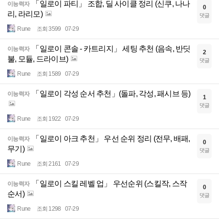
「일로이 파티」 조합, 딜 사이클 정리 (신쿠, 나나
이능력자
0
리, 라리모)
댓글
Rune
조회 3599
07-29
「일로이 콘솔 - 카트리지」 세팅 추천 (음속, 반딧
이능력자
2
불, 모듈, 드라이브)
댓글
Rune
조회 1589
07-29
「일로이 각성 순서 추천」(돌파, 각성, 패시브 등)
이능력자
1
댓글
Rune
조회 1922
07-29
「일로이 아크 추천」 우선 순위 정리 (전무, 배패,
이능력자
0
무기)
댓글
Rune
조회 2161
07-29
「일로이 스킬 레벨 업」 우선순위 (스킬작, 스작
이능력자
0
순서)
댓글
Rune
조회 1298
07-29