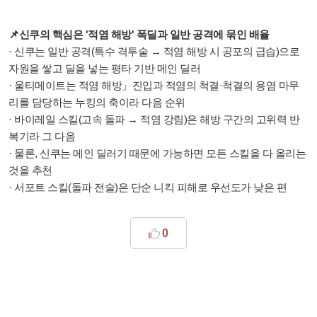
📌신쿠의 핵심은 '적염 해방' 폭딜과 일반 공격에 묶인 배율
· 신쿠는 일반 공격(특수 격투술 → 적염 해방 시 공포의 급습)으로
자원을 쌓고 딜을 넣는 평타 기반 메인 딜러
· 울티메이트는 적염 해방」진입과 적염의 척결·척결의 용염 마무
리를 담당하는 누킹의 축이라 다음 순위
· 바이레일 스킬(고속 돌파 → 적염 강림)은 해방 구간의 고위력 반
복기라 그 다음
· 물론, 신쿠는 메인 딜러기 때문에 가능하면 모든 스킬을 다 올리는
것을 추천
· 서포트 스킬(돌파 전술)은 단순 니킥 피해로 우선도가 낮은 편
0