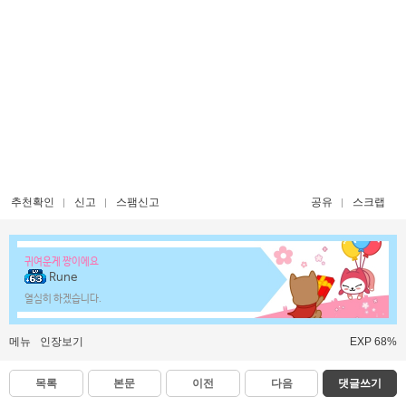
추천확인
신고
스팸신고
공유
스크랩
귀여운게 짱이에요
Rune
열심히 하겠습니다.
메뉴
인장보기
EXP 68%
목록
본문
이전
다음
댓글쓰기