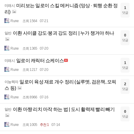
미리보는 일로이 스킬 메커니즘 (망상 · 퇴행 순환 정
미래시
1
리)
댓글
Rune
조회 1564
07-21
이환 사이클 강도·붕괴 강도 정리 | 누가 챙겨야 하나
일반
0
댓글
Rune
조회 1365
07-20
일로이 캐릭터 쇼케이스
미래시
1
댓글
Rune
조회 1217
07-20
일로이 육성 재료 개수 정리 (실루엣, 검은책, 모픽
이능력자
2
스 등)
댓글
Rune
조회 8966
07-16
이환 마쨩 리치 마작 하는 법 | 도시 활력제 빨리 빼기
일반
0
댓글
Rune
조회 1005
추천 1
07-14