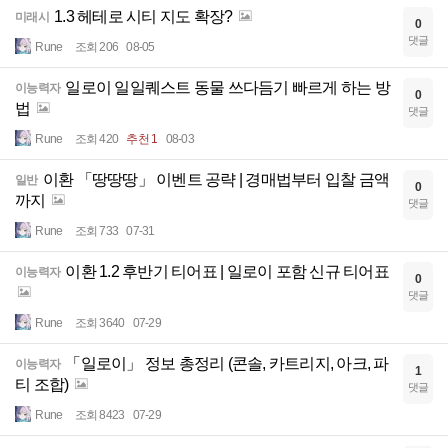
1.3 헤테로 시티 지도 확장?
미래시
0
댓글
Rune
조회 206
08-05
일로이 일일퀘스트 동물 쓰다듬기 빠르게 하는 방
이능력자
0
법
댓글
Rune
조회 420
추천 1
08-03
이환 「땅땅땅」 이벤트 공략 | 경매법부터 입찰 금액
일반
0
까지
댓글
Rune
조회 733
07-31
이환 1.2 후반기 티어표 | 일로이 포함 신규 티어표
이능력자
0
댓글
Rune
조회 3640
07-29
「일로이」 정보 총정리 (콘솔, 카트리지, 아크, 파
이능력자
1
티 조합)
댓글
Rune
조회 8423
07-29