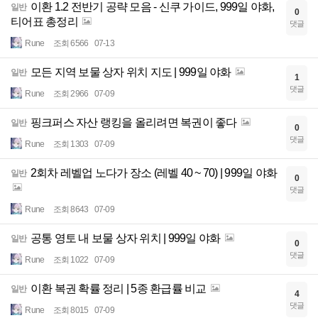
이환 1.2 전반기 공략 모음 - 신쿠 가이드, 999일 야화,
일반
0
티어표 총정리
댓글
Rune
조회 6566
07-13
모든 지역 보물 상자 위치 지도 | 999일 야화
일반
1
댓글
Rune
조회 2966
07-09
핑크퍼스 자산 랭킹을 올리려면 복권이 좋다
일반
0
댓글
Rune
조회 1303
07-09
2회차 레벨업 노다가 장소 (레벨 40 ~ 70) | 999일 야화
일반
0
댓글
Rune
조회 8643
07-09
공통 영토 내 보물 상자 위치 | 999일 야화
일반
0
댓글
Rune
조회 1022
07-09
이환 복권 확률 정리 | 5종 환급률 비교
일반
4
댓글
Rune
조회 8015
07-09