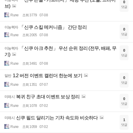
이능력자
0
브)
댓글
Rune
조회 3779
07-08
「신쿠 스킬 메커니즘」 간단 정리
이능력자
0
댓글
Rune
조회 2005
07-08
「신쿠 아크 추천」 우선 순위 정리 (전무, 배패, 무
이능력자
0
기)
댓글
Rune
조회 3491
07-08
1.2 버전 이벤트 캘린더 한눈에 보기
일반
0
댓글
Rune
조회 1351
07-07
복귀 친구 초대 이벤트 보상 정리
미래시
0
댓글
Rune
조회 1078
07-02
신쿠 필드 달리기는 기차 속도와 비슷하다
미래시
1
댓글
Rune
조회 1059
07-02