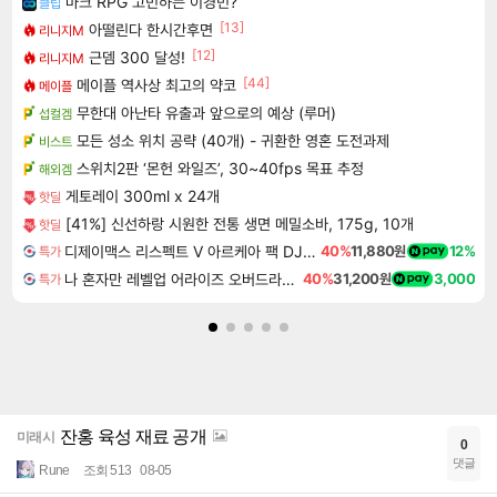
마크 RPG 고민하는 이경민?
클립
[13]
아떨린다 한시간후면
리니지M
[12]
근뎀 300 달성!
리니지M
[44]
메이플 역사상 최고의 약코
메이플
무한대 아난타 유출과 앞으로의 예상 (루머)
섭컬겜
모든 성소 위치 공략 (40개) - 귀환한 영혼 도전과제
비스트
스위치2판 ‘몬헌 와일즈’, 30~40fps 목표 추정
해외겜
게토레이 300ml x 24개
핫딜
[41%] 신선하랑 시원한 전통 생면 메밀소바, 175g, 10개
핫딜
디제이맥스 리스펙트 V 아르케아 팩 DJMAX RESPECT V Arcaea Pack DLC
40%
11,880원
12%
특가
나 혼자만 레벨업 어라이즈 오버드라이브 디럭스 에디션 Solo Leveling Arise Overdrive Deluxe Edition
40%
31,200원
3,000
특가
잔홍 육성 재료 공개
미래시
0
댓글
Rune
조회 513
08-05