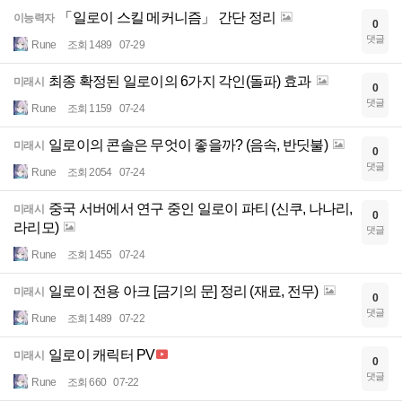
「일로이 스킬 메커니즘」 간단 정리
이능력자
0
댓글
Rune
조회 1489
07-29
최종 확정된 일로이의 6가지 각인(돌파) 효과
미래시
0
댓글
Rune
조회 1159
07-24
일로이의 콘솔은 무엇이 좋을까? (음속, 반딧불)
미래시
0
댓글
Rune
조회 2054
07-24
중국 서버에서 연구 중인 일로이 파티 (신쿠, 나나리,
미래시
0
라리모)
댓글
Rune
조회 1455
07-24
일로이 전용 아크 [금기의 문] 정리 (재료, 전무)
미래시
0
댓글
Rune
조회 1489
07-22
일로이 캐릭터 PV
미래시
0
댓글
Rune
조회 660
07-22