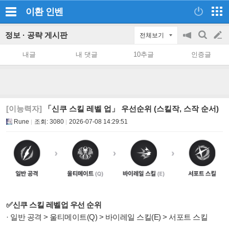
이환
인벤
정보 · 공략 게시판
전체보기
공
검
글
지
색
내글
내 댓글
10추글
인증글
on/off
쓰
기
[이능력자]
「신쿠 스킬 레벨 업」 우선순위 (스킬작, 스작 순서)
Rune
조회:
3080
2026-07-08 14:29:51
✅신쿠 스킬 레벨업 우선 순위
· 일반 공격 > 울티메이트(Q) > 바이레일 스킬(E) > 서포트 스킬