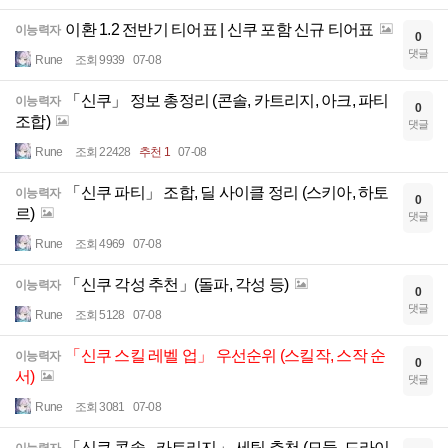
이환 1.2 전반기 티어표 | 신쿠 포함 신규 티어표
이능력자
0
댓글
Rune
조회 9939
07-08
「신쿠」 정보 총정리 (콘솔, 카트리지, 아크, 파티
이능력자
0
조합)
댓글
Rune
조회 22428
추천 1
07-08
「신쿠 파티」 조합, 딜 사이클 정리 (스키아, 하토
이능력자
0
르)
댓글
Rune
조회 4969
07-08
「신쿠 각성 추천」(돌파, 각성 등)
이능력자
0
댓글
Rune
조회 5128
07-08
「신쿠 스킬 레벨 업」 우선순위 (스킬작, 스작 순
이능력자
0
서)
댓글
Rune
조회 3081
07-08
「신쿠 콘솔 - 카트리지」 세팅 추천 (모듈, 드라이