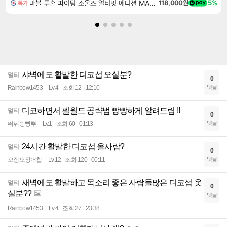
마블 투혼 파이팅 소울즈 얼티밋 에디션 MARVEL Tokon Fighting Souls Ultimate Edition
118,000원
5%
특가
샤벽에도 활발한 디코섭 오실분?
멀티
0
댓글
Rainbow1453
Lv.4
조회 12
12:10
디코하면서 펠월드 공략법 빵빵하게 알려드림 !!
멀티
0
댓글
뛰뛰빵빵뿌
Lv.1
조회 60
01:13
24시간 활발한 디코섭 올사람?
멀티
0
댓글
오징오징어칩
Lv.12
조회 120
00:11
새벽에도 활발하고 목소리 좋은 사람들많은 디코섭 옷
멀티
0
실분??
댓글
Rainbow1453
Lv.4
조회 27
23:38