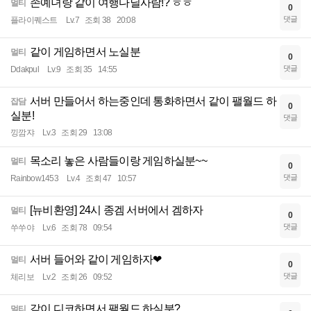
존예녀랑 같이 여행다닐사람!? ㅎㅎ
멀티
0
댓글
플라이퀘스트
Lv.7
조회 38
20:08
같이 게임하면서 노실분
멀티
0
댓글
Ddakpul
Lv.9
조회 35
14:55
서버 만들어서 하는중인데 통화하면서 같이 팰월드 하
잡담
0
실분!
댓글
낑깜쟈
Lv.3
조회 29
13:08
목소리 놓은 사람들이랑 게임하실분~~
멀티
0
댓글
Rainbow1453
Lv.4
조회 47
10:57
[뉴비환영] 24시 종겜 서버에서 겜하자
멀티
0
댓글
쑤쑤야
Lv.6
조회 78
09:54
서버 들어와 같이 게임하자❤
멀티
0
댓글
체리보
Lv.2
조회 26
09:52
같이 디코하면서 팰월드 하실분?
멀티