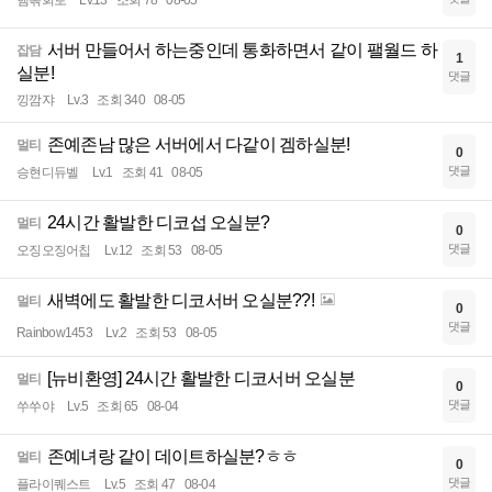
햄볶회로
Lv.13
조회 78
08-05
서버 만들어서 하는중인데 통화하면서 같이 팰월드 하
잡담
1
실분!
댓글
낑깜쟈
Lv.3
조회 340
08-05
존예존남 많은 서버에서 다같이 겜하실분!
멀티
0
댓글
승현디듀벨
Lv.1
조회 41
08-05
24시간 활발한 디코섭 오실분?
멀티
0
댓글
오징오징어칩
Lv.12
조회 53
08-05
새벽에도 활발한 디코서버 오실분??!
멀티
0
댓글
Rainbow1453
Lv.2
조회 53
08-05
[뉴비환영] 24시간 활발한 디코서버 오실분
멀티
0
댓글
쑤쑤야
Lv.5
조회 65
08-04
존예녀랑 같이 데이트하실분?ㅎㅎ
멀티
0
댓글
플라이퀘스트
Lv.5
조회 47
08-04