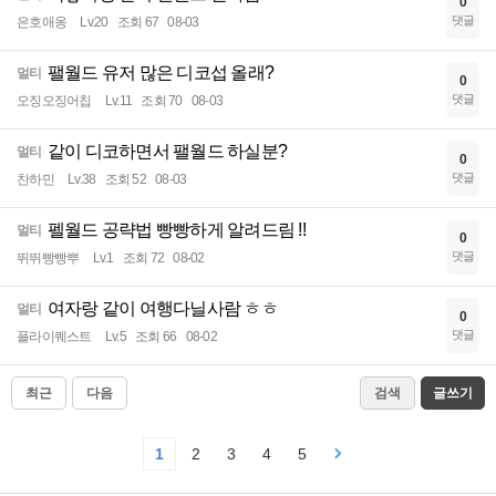
0
댓글
은호애옹
Lv.20
조회 67
08-03
팰월드 유저 많은 디코섭 올래?
멀티
0
댓글
오징오징어칩
Lv.11
조회 70
08-03
같이 디코하면서 팰월드 하실분?
멀티
0
댓글
찬하민
Lv.38
조회 52
08-03
펠월드 공략법 빵빵하게 알려드림 !!
멀티
0
댓글
뛰뛰빵빵뿌
Lv.1
조회 72
08-02
여자랑 같이 여행다닐사람 ㅎㅎ
멀티
0
댓글
플라이퀘스트
Lv.5
조회 66
08-02
최근
다음
검색
글쓰기
1
2
3
4
5