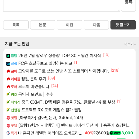
등록
목록
본문
이전
다음
댓글보기
지금 뜨는 인벤
더보기+
[10]
26년 7월 팔로우 상승량 TOP 30 - 월간 치지직
잡담
[1]
FC온 호날두보고 실망하는 민교
클립
[218]
고양이를 도구로 쓰는 인방 하꼬 스트리머 박제합니다.
로아
[89]
빵값 문의 후기
메이플
[74]
크로체 따왔습니다
로아
공명자 모먼트 | 수수
명조
[1]
중국 CXMT, D램 매출 점유율 7%…글로벌 4위로 부상
해외겜
프로젝트 RX 도쿄 게임쇼 참가 결정
섭컬겜
[하루특가] 갈아만든배, 340ml, 24개
핫딜
[알람1만할인+네맴무배] 벤딕트 에어건 무선 미니 송풍기 초강력 콤프레샤 세차 캠핑 컴퓨터 청소 가정용 마하1
핫딜
나 혼자만 레벨업 어라이즈 오버드라이브 Solo Leveling Arise
40%
27,600원
3,000
특가