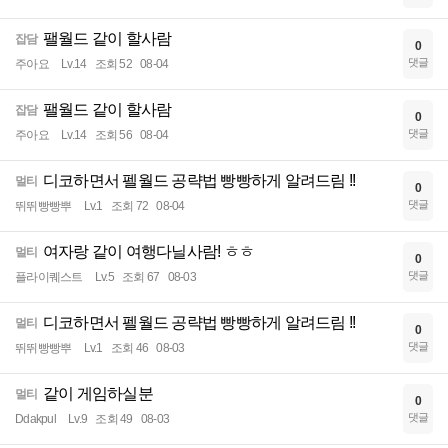
팰월드 같이 할사람
잡담
0
댓글
주아요
Lv.14
조회 52
08-04
팰월드 같이 할사람
잡담
0
댓글
주아요
Lv.14
조회 56
08-04
디코하면서 펠월드 공략법 빵빵하게 알려드림 !!
멀티
0
댓글
뛰뛰빵빵뿌
Lv.1
조회 72
08-04
여자랑 같이 여행다닐사람! ㅎㅎ
멀티
0
댓글
플라이퀘스트
Lv.5
조회 67
08-03
디코하면서 펠월드 공략법 빵빵하게 알려드림 !!
멀티
0
댓글
뛰뛰빵빵뿌
Lv.1
조회 46
08-03
같이 게임하실분
멀티
0
댓글
Ddakpul
Lv.9
조회 49
08-03