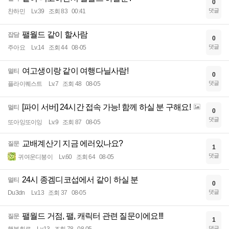
0
댓글
찬하민
Lv.39
조회 83
00:41
팰월드 같이 할사람
잡담
0
댓글
주아요
Lv.14
조회 44
08-05
여고생이랑 같이 여행다닐사람!
멀티
0
댓글
플라이퀘스트
Lv.7
조회 48
08-05
[파이 서버] 24시간 접속 가능! 함께 하실 분 구해요!
멀티
0
댓글
또아잉또이잉
Lv.9
조회 87
08-05
교배계산기 지금 에러있나요?
질문
1
댓글
귀여운디붕이
Lv.60
조회 64
08-05
24시 종겜디코섭에서 같이 하실 분
멀티
0
댓글
Du3dn
Lv.13
조회 37
08-05
팰월드 거점, 팰, 캐릭터 관련 질문이에요!!!
질문
1
댓글