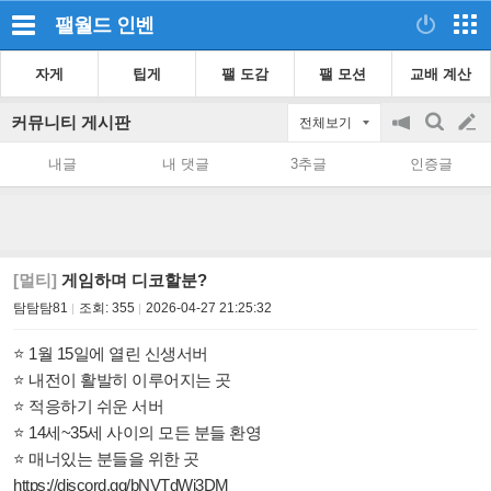
팰월드
인벤
자게
팁게
팰 도감
팰 모션
교배 계산
커뮤니티 게시판
전체보기
공
검
글
지
색
내글
내 댓글
3추글
인증글
on/off
쓰
기
[멀티]
게임하며 디코할분?
탐탐탐81
조회:
355
2026-04-27 21:25:32
⭐ 1월 15일에 열린 신생서버
⭐ 내전이 활발히 이루어지는 곳
⭐ 적응하기 쉬운 서버
⭐ 14세~35세 사이의 모든 분들 환영
⭐ 매너있는 분들을 위한 곳
https://discord.gg/bNVTdWj3DM