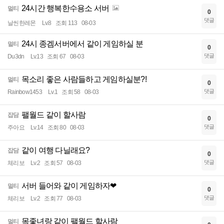
24시간 행복한수용소 서버
멀티
0
댓글
날씬한레몬
Lv.8
조회 113
08-03
24시 종겜서버에서 같이 게임하실 분
멀티
0
댓글
Du3dn
Lv.13
조회 67
08-03
목소리 좋은 사람들하고 게임하실분?!
멀티
0
댓글
Rainbow1453
Lv.1
조회 58
08-03
팰월드 같이 할사람
잡담
0
댓글
주아요
Lv.14
조회 80
08-03
같이 여행 다닐래요?
잡담
0
댓글
체리보
Lv.2
조회 57
08-03
서버 들어와 같이 게임하자❤
멀티
0
댓글
체리보
Lv.2
조회 77
08-03
목좋녀랑 같이 팰월드 할사람
멀티