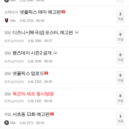
Aliin
조회 2646
08-08
넷플릭스 애마 예고편
신작/소식
2
댓글
Aliin
조회 2416
08-08
디즈니+ [북극성] 포스터, 예고편
잡담
0
댓글
리치는마싯어
조회 2064
08-07
웬즈데이 시즌2 공개
잡담
0
댓글
리치는마싯어
조회 2046
08-06
넷플릭스 업로드
잡담
0
댓글
리치는마싯어
조회 1503
08-05
폭군의 셰프 동시방영
잡담
0
댓글
리치는마싯어
조회 1352
08-04
서초동 11화 예고편
덕질
1
댓글
Aliin
조회 1571
08-04