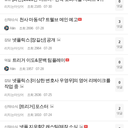
0
댓글
리치는마싯어
조회 2165
07-30
천사 마동석? 트웰브 메인 예고
신작/소식
3
댓글
Aliin
조회 2696
07-28
넷플릭스 [장길산] 공개
잡담
2
댓글
리치는마싯어
조회 2964
07-28
트리거 이도&문백 팀플레이
덕질
0
댓글
Aliin
조회 1957
07-28
넷플릭스 [이상한 변호사 우영우]의 영어 리메이크를
잡담
0
작업 중
댓글
리치는마싯어
조회 2636
07-25
[트리거] 포스터
신작/소식
2
댓글
리치는마싯어
조회 1810
07-24
넷플 지우학2 캐스팅/제작 소식
신작/소식