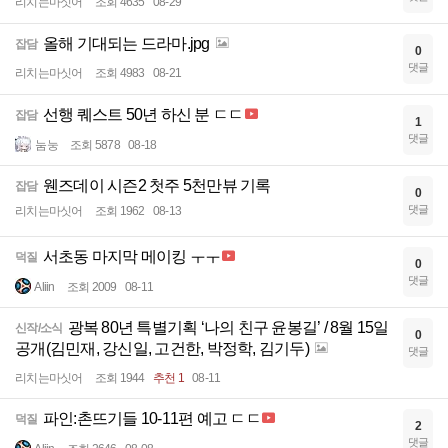
리치는마싯어
조회 4635
08-29
올해 기대되는 드라마.jpg
잡담
0
댓글
리치는마싯어
조회 4983
08-21
선행 퀘스트 50년 하신 분 ㄷㄷ
잡담
1
댓글
눔눙
조회 5878
08-18
웬즈데이 시즌2 첫주 5천만뷰 기록
잡담
0
댓글
리치는마싯어
조회 1962
08-13
서초동 마지막 메이킹 ㅜㅜ
덕질
0
댓글
Aliin
조회 2009
08-11
광복 80년 특별기획 ‘나의 친구 윤봉길’ / 8월 15일
신작/소식
0
공개(김민재, 강신일, 고건한, 박정학, 김기두)
댓글
리치는마싯어
조회 1944
추천 1
08-11
파인:촌뜨기들 10-11편 예고 ㄷㄷ
덕질
2
댓글