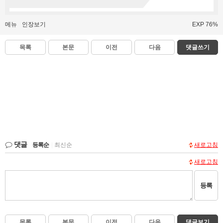
메뉴
인장보기
EXP 76%
목록
본문
이전
다음
댓글쓰기
댓글
등록순
|
최신순
새로고침
새로고침
등록
목록
본문
이전
다음
댓글보기