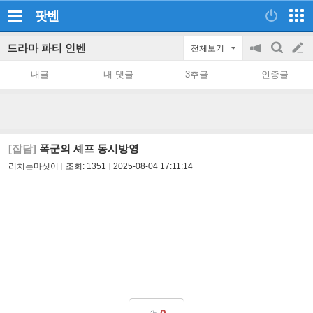
팟벤
드라마 파티 인벤
전체보기
공
검
글
지
색
내글
내 댓글
3추글
인증글
on/off
쓰
기
[잡담]
폭군의 셰프 동시방영
리치는마싯어
조회:
1351
2025-08-04 17:11:14