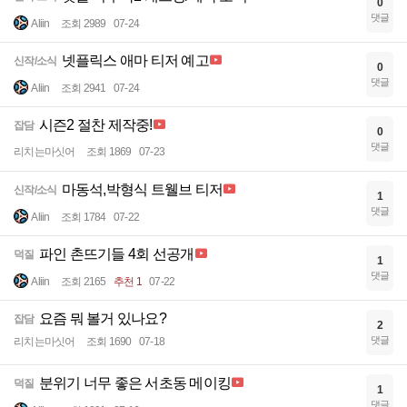
0
댓글
Aliin
조회 2989
07-24
넷플릭스 애마 티저 예고
신작/소식
0
댓글
Aliin
조회 2941
07-24
시즌2 절찬 제작중!
잡담
0
댓글
리치는마싯어
조회 1869
07-23
마동석,박형식 트웰브 티저
신작/소식
1
댓글
Aliin
조회 1784
07-22
파인 촌뜨기들 4회 선공개
덕질
1
댓글
Aliin
조회 2165
추천 1
07-22
요즘 뭐 볼거 있나요?
잡담
2
댓글
리치는마싯어
조회 1690
07-18
분위기 너무 좋은 서초동 메이킹
덕질
1
댓글