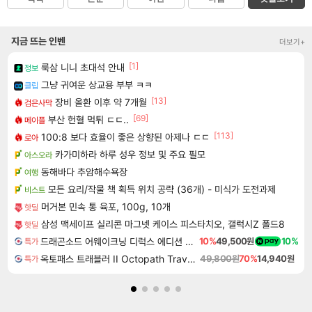
지금 뜨는 인벤
더보기+
[1]
룩삼 니니 초대석 안내
정보
그냥 귀여운 상교용 부부 ㅋㅋ
클립
[13]
장비 올환 이후 약 7개월
검은사막
[69]
부산 헌혈 먹튀 ㄷㄷ..
메이플
[113]
100:8 보다 효율이 좋은 상향된 아제나 ㄷㄷ
로아
카가미하라 하루 성우 정보 및 주요 필모
아스오라
동해바다 추암해수욕장
여행
모든 요리/작물 책 획득 위치 공략 (36개) - 미식가 도전과제
비스트
머거본 민속 통 육포, 100g, 10개
핫딜
삼성 맥세이프 실리콘 마그넷 케이스 피스타치오, 갤럭시Z 폴드8
핫딜
드래곤소드 어웨이크닝 디럭스 에디션 DragonSword Awakening Deluxe Edition
10%
49,500원
10%
특가
옥토패스 트래블러 II Octopath Traveler II
49,800원
70%
14,940원
특가