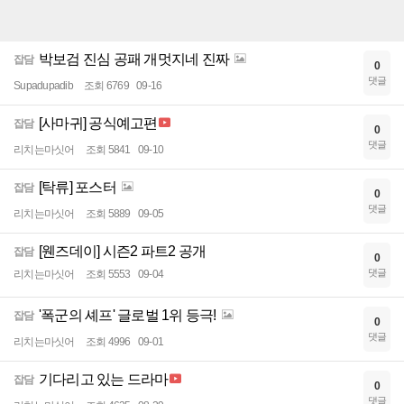
박보검 진심 공패 개멋지네 진짜
잡담
0
댓글
Supadupadib
조회 6769
09-16
[사마귀] 공식예고편
잡담
0
댓글
리치는마싯어
조회 5841
09-10
[탁류] 포스터
잡담
0
댓글
리치는마싯어
조회 5889
09-05
[웬즈데이] 시즌2 파트2 공개
잡담
0
댓글
리치는마싯어
조회 5553
09-04
'폭군의 셰프' 글로벌 1위 등극!
잡담
0
댓글
리치는마싯어
조회 4996
09-01
기다리고 있는 드라마
잡담
0
댓글