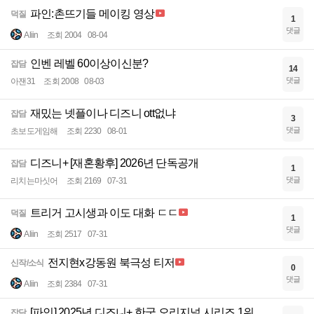
파인:촌뜨기들 메이킹 영상
덕질
1
댓글
Aliin
조회 2004
08-04
인벤 레벨 60이상이신분?
잡담
14
댓글
아잰31
조회 2008
08-03
재밌는 넷플이나 디즈니 ott없냐
잡담
3
댓글
초보도게임해
조회 2230
08-01
디즈니+ [재혼황후] 2026년 단독공개
잡담
1
댓글
리치는마싯어
조회 2169
07-31
트리거 고시생과 이도 대화 ㄷㄷ
덕질
1
댓글
Aliin
조회 2517
07-31
전지현x강동원 북극성 티저
신작/소식
0
댓글
Aliin
조회 2384
07-31
[파인] 2025년 디즈니+ 한국 오리지널 시리즈 1위
잡담