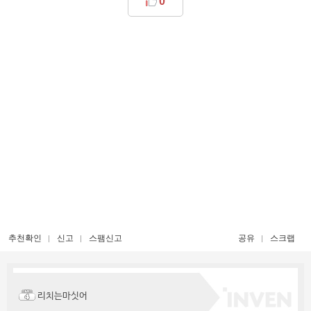
0
추천확인
신고
스팸신고
공유
스크랩
리치는마싯어