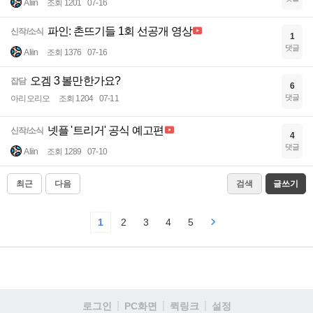
Aliin
조회 1201
07-16
파인: 촌뜨기들 1회 선공개 영상
신작/소식
1
댓글
Aliin
조회 1376
07-16
오겜 3 볼만한가요?
잡담
6
댓글
아리오리오
조회 1204
07-11
넷플 '트리거' 공식 예고편
신작/소식
4
댓글
Aliin
조회 1289
07-10
최근
다음
검색
글쓰기
1
2
3
4
5
로그인
PC화면
퀵링크
설정