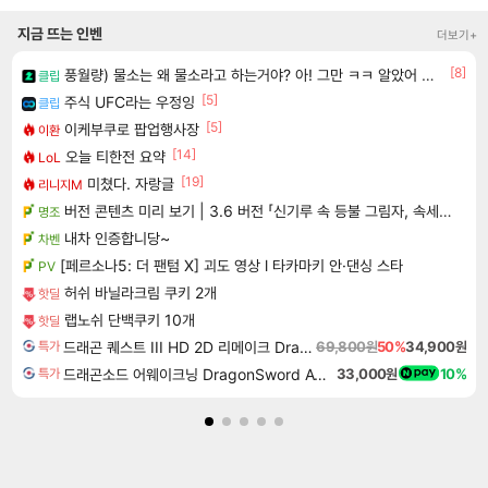
지금 뜨는 인벤
더보기+
[8]
풍월량) 물소는 왜 물소라고 하는거야? 아! 그만 ㅋㅋ 알았어 ㅋㅋ
클립
[5]
주식 UFC라는 우정잉
클립
[5]
이케부쿠로 팝업행사장
이환
[14]
오늘 티한전 요약
LoL
[19]
미쳤다. 자랑글
리니지M
버전 콘텐츠 미리 보기 | 3.6 버전 「신기루 속 등불 그림자, 속세에 깃든 검의 결심」이 8월 20일에 업데이트됩니다!
명조
내차 인증합니당~
차벤
[페르소나5: 더 팬텀 X] 괴도 영상 l 타카마키 안·댄싱 스타
PV
허쉬 바닐라크림 쿠키 2개
핫딜
랩노쉬 단백쿠키 10개
핫딜
드래곤 퀘스트 III HD 2D 리메이크 Dragon Quest III HD 2D Remake
69,800원
50%
34,900원
특가
드래곤소드 어웨이크닝 DragonSword Awakening
33,000원
10%
특가