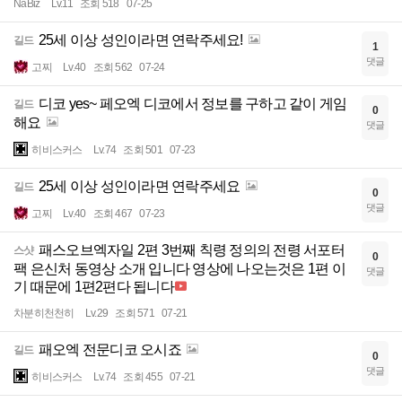
NaBiz
Lv.11
조회 518
07-25
25세 이상 성인이라면 연락주세요!
길드
1
댓글
고찌
Lv.40
조회 562
07-24
디코 yes~ 페오엑 디코에서 정보를 구하고 같이 게임
길드
0
해요
댓글
히비스커스
Lv.74
조회 501
07-23
25세 이상 성인이라면 연락주세요
길드
0
댓글
고찌
Lv.40
조회 467
07-23
패스오브엑자일 2편 3번째 칙령 정의의 전령 서포터
스샷
0
팩 은신처 동영상 소개 입니다 영상에 나오는것은 1편 이
댓글
기 때문에 1편2편다 됩니다
차분히천천히
Lv.29
조회 571
07-21
패오엑 전문디코 오시죠
길드
0
댓글
히비스커스
Lv.74
조회 455
07-21