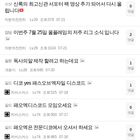
신록의 최고신관 서포터 팩 영상 추가 되어서 다시 올
스샷
0
립니다
댓글
차분히천천히
Lv.29
조회 578
07-21
이번주 7월 25일 올플레임의 저주 리그 소식 입니다
잡담
2
댓글
차분히천천히
Lv.29
조회 1024
07-21
독사의알 제작 할려고 하는데요
질문
1
댓글
개쏭이
Lv.28
조회 685
07-20
디코 yes 패스오브엑자일 디스코드
길드
1
댓글
히비스커스
Lv.74
조회 525
07-18
패오엑디스코드 모임오세요
길드
0
댓글
히비스커스
Lv.74
조회 500
07-17
패오엑은 전문디코에서 오셔서 하세요
길드
0
댓글
히비스커스
Lv.74
조회 485
07-16