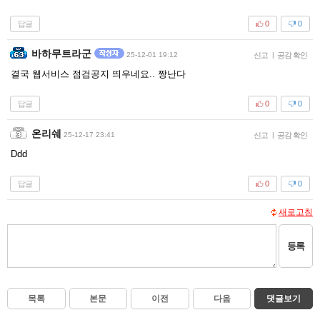
답글
0
0
바하무트라군
25-12-01 19:12
신고
|
공감 확인
결국 웹서비스 점검공지 띄우네요.. 짱난다
답글
0
0
온리쉐
25-12-17 23:41
신고
|
공감 확인
Ddd
답글
0
0
새로고침
등록
목록
본문
이전
다음
댓글보기