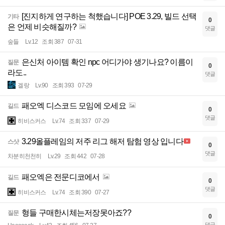
[진지하게 연구하는 척했습니다] POE 3.29, 빌드 선택
기타
0
은 언제 비슷해질까?
댓글
숲들
Lv.12
조회 387
07-31
은신처 아이템 확인 npc 어디가야 생기나요? 이름이
질문
0
라도..
댓글
겔랑
Lv.90
조회 393
07-29
패오엑 디스코드 모임에 오세요
길드
0
댓글
히비스커스
Lv.74
조회 337
07-29
3.29올플레임의 저주 리그 해저 탐험 영상 입니다
스샷
0
댓글
차분히천천히
Lv.29
조회 442
07-28
패오엑은 전문디코에서
길드
0
댓글
히비스커스
Lv.74
조회 390
07-27
형들 구매한시체는저장못아죠??
질문
0
댓글