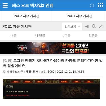
패스 오브 엑자일2
인벤
POE2 자유 게시판
POE1 자유 게시판
POE1 자유 게시판
전체보기
공
검
글
지
색
내글
내 댓글
3추글
인증글
on/off
쓰
기
[잡담]
로그인 안되지 않나요? 다음이랑 카카오 분리한다더만 벌
써 말썽이네요
바하무트라군
댓글: 5 개
조회:
3069
2025-12-01 18:40:34