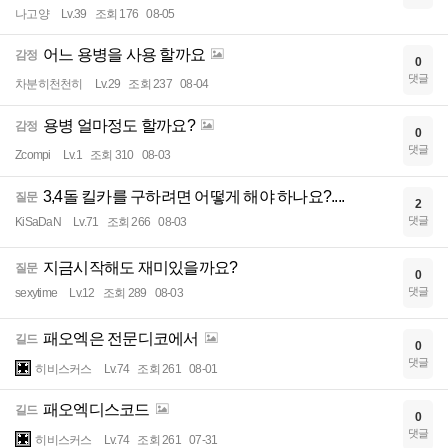
나고양
Lv.39
조회 176
08-05
어느 용병을 사용 할까요
감정
0
댓글
차분히천천히
Lv.29
조회 237
08-04
용병 얼마정도 할까요?
감정
0
댓글
Zcompi
Lv.1
조회 310
08-03
3,4돌 킬카를 구하려면 어떻게 해야 하나요?....
질문
2
댓글
KiSaDaN
Lv.71
조회 266
08-03
지금시작해도 재미있을까요?
질문
0
댓글
sexytime
Lv.12
조회 289
08-03
패오엑은 전문디코에서
길드
0
댓글
히비스커스
Lv.74
조회 261
08-01
패오엑디스코드
길드
0
댓글
히비스커스
Lv.74
조회 261
07-31