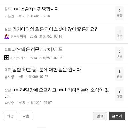
poe 콘솔&pc 환영합니다
길드
0
댓글
마론맨
Lv.17
조회 486
07-16
라키아타의 흐름 아이스샷에 많이 좋은가요?
질문
0
댓글
두부두꺼비
Lv.78
조회 751
07-16
패오엑은 전문디코에서
길드
0
댓글
히비스커스
Lv.74
조회 657
07-07
탐험 10룬 등.. 룬에 대한 질문 입니다.
질문
1
댓글
검사왕
Lv.5
조회 989
07-07
poe2 4일만에 오프하고 poe1 기다리는데 소식이 없
잡담
1
넹...
댓글
박지우
Lv.15
조회 1232
07-07
최근
다음
검색
글쓰기