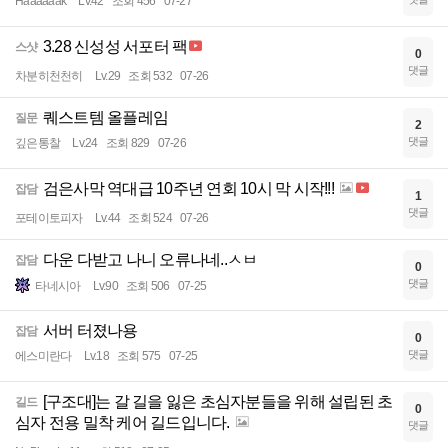
Haaaaaak
Lv.42
조회 456
07-27
3.28 신성성 서포터 팩
스샷
0
댓글
차분히천천히
Lv.29
조회 532
07-26
퀘스트템 올플레임
질문
2
댓글
깊은통찰
Lv.24
조회 829
07-26
검은사막 역대급 10주년 연회 10시 막 시작!!!
잡담
1
댓글
포테이토피자
Lv.44
조회 524
07-26
다운 다받고 나니 오류나네..ㅅㅂ
잡담
0
댓글
타네시아
Lv.90
조회 506
07-25
서버 터졌나용
잡담
0
댓글
에스미란다
Lv.18
조회 575
07-25
[구조대]는 갈 길을 잃은 초심자분들을 위해 설립된 초
길드
0
심자 전용 밀착 케어 길드입니다.
댓글