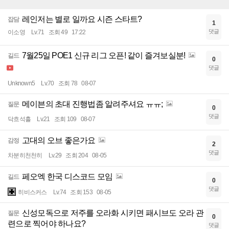
레인저는 별로 일까요 시즌 스타트?
잡담
1
댓글
이소영
Lv.71
조회 49
17:22
7월25일 POE1 신규 리그 오픈! 같이 즐겨보실분!
길드
0
댓글
Unknown5
Lv.70
조회 78
08-07
메이븐의 초대 진행법좀 알려주셔요 ㅠㅠ;
질문
0
댓글
닥흐석흘
Lv.21
조회 109
08-07
고대의 오브 좋은가요
감정
2
댓글
차분히천천히
Lv.29
조회 204
08-05
페오엑 한국 디스코드 모임
길드
0
댓글
히비스커스
Lv.74
조회 153
08-05
신성모독으로 저주를 오라화 시키면 패시브도 오라 관
질문
0
련으로 찍어야 하나요?
댓글