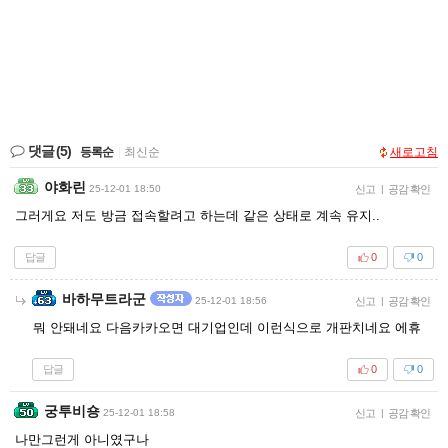
댓글
(5)
등록순
|
최신순
새로고침
야화린
25-12-01 18:50
신고
|
공감 확인
그러게요 저도 방금 접속할려고 하는데 같은 상태로 계속 유지..
답글
0
0
바하무트라군
25-12-01 18:56
신고
|
공감 확인
뭐 안돼네요 다음카카오면 대기업인데 이런식으로 개판치네요 에휴
답글
0
0
궁투비숑
25-12-01 18:58
신고
|
공감 확인
나만그런게 아니였구나