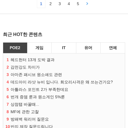
1
2
3
4
5
최근 HOT한 콘텐츠
POE2
게임
IT
유머
연예
1
헤드헌터 13개 도박 결과
2
감전강도 차이가
3
아마존 패시브 원소쇄도 관련
4
데드아이 라샷 뉴비 입니다. 회오리사격은 왜 쓰는건가요?
5
아틀라스 포인트 2가 부족한데요
6
번개 증뎀 룬과 원소게인 5%룬
7
상점탭 바꿀때...
8
MF에 관한 고찰
9
방패벽 워리어 질문요
10
반지 제작 질문드립니다