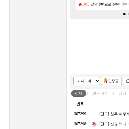
[31]
떡상한 팔찌옵션
 로비에 온라인 기능이 있는데
7년만에 가족여행을 다녀
딸깍몇번으로 천만나인
여행
SOL
인증글
전체
친구
제외
잡담
번호
307299
[친구]
친추 해주세요
307298
[친구]
신규 복귀 