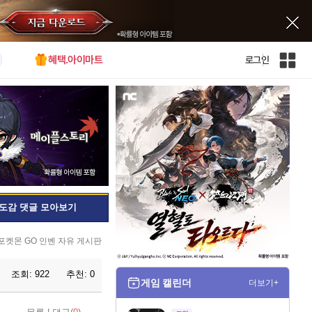
혜택.아이마트
로그인
인
벤
전
체
사
이
트
맵
도감 댓글 모아보기
포켓몬 GO 인벤 자유 게시판
조회:
922
추천:
0
게임 캘린더
더보기+