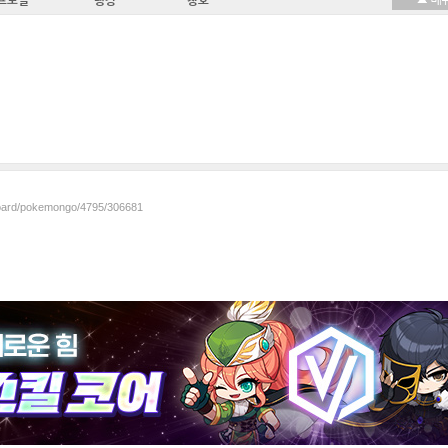
프로필
랭킹
칭호
/board/pokemongo/4795/306681