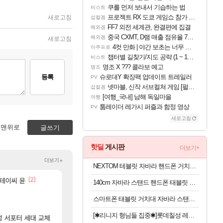
쿠를 먼저 보내서 기습하는 법
비스트
프로젝트 RX 도쿄 게임쇼 참가 결정
새로고침
섭컬겜
FF7 외전 세계관, 완결편에 집결
해외겜
중국 CXMT, D램 매출 점유율 7%…글로벌 4위로 부상
해외겜
새로고침
4컷 만화 | 야간 보초는 너무 힘들어
아주프로
챕터별 길찾기/지도 공략 (1 ~ 12장)
비스트
명조 X ??? 콜라보 예고
명조
등록
슈로대Y 확장팩 업데이트 트레일러
PV
넷마블, 신작 서브컬쳐 게임 [펄 인 블루] 티저 사이트 오픈
섭컬겜
[여행_국내] 남해 독일마을
여행
툼레이더 레가시 퍼즐과 함정 영상
PV
새로고침
맨위로
글쓰기
핫딜
게시판
더보기+
더보기+
NEXTOM 테블릿 자바라 핸드폰 거치대 침대 스탠드, NXT-700, 화이트, 1개
[2]
[220]
스테이씨 윤
저도 신차계약하고 차 받았습니다
“ 경기도 사실상 부도. ”
차벤
메이플
140cm 자바라 스탠드 핸드폰 태블릿 스마트폰 거치대, 블랙, 1개
[32]
임
[벨가르딘 The FIRST] 운영 후기 + 1~3위 공대 축하 
섬란 카구라 개발사 신작 [시노비 넥서스] 연내 
섭컬겜
로아
스마트폰 태블릿 거치대 자바라 스탠드, 블랙, 1개
[45]
[25]
ㅋㅋㅋㅋ
넷마블, 신작 서브컬쳐 게임 [펄 인 블루] 티저 사이
근데 펄없 얘들은 왜 아직도
섭컬겜
검은사막
[✱리니지 형님들 집중✱]롯데칠성 레쓰비 마일드, 175ml, 30캔
[592]
성 서포터 세대 교체
와 진짜 씨발ㅋㅋㅋㅋㅋㅋㅋㅋㅋㅋㅋㅋㅋㅋ
4컷 만화 | 야간 보초는 너무 힘들어
아주프로
FCO