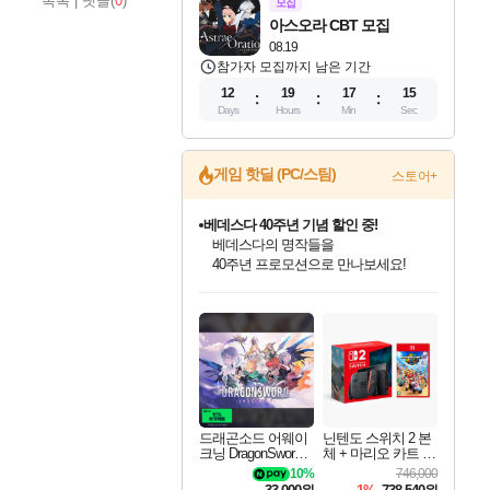
목록
|
댓글(
0
)
모집
아스오라 CBT 모집
08.19
참가자 모집까지 남은 기간
12
19
17
14
Days
Hours
Min
Sec
게임 핫딜 (PC/스팀)
스토어+
베데스다 40주년 기념 할인 중!
베데스다의 명작들을
40주년 프로모션으로 만나보세요!
인벤게임즈 8월 특별 할인!
드래곤소드: 어웨이크닝 입점!
문명 7 특별 할인!
귀무자: 검의 길 예약 판매 중!
비스트 오브 리인카네이션 정식 출시!
커세어 코브 출시 기념 할인!
더 렐릭 퍼스트 가디언 정식 출시
마블 투혼 파이팅 소울즈 예약 판매 중!
캡콤 프렌차이즈 할인 진행 중!
캡콤 일부 상품 상시 할인
스타워즈 은하계 레이서
로블록스 기프트 카드 공식 입점
인기 퍼블리셔 모음!
스팀으로 만나는 드래곤소드!
조선&고려 DLC 출시 예정
10% 할인과
게임프릭 신작 IP
해적'섬'을 발전시키자!
설화x하드코어 액션!
마블 히어로 총 출동&화려한 격투!
몬헌, 바하 등 인기 IP를
몬헌 와일즈 & 드래곤즈 도그마2
인벤게임즈에서 10% 추가 적립
Robux를 가장 안전하고
최대 90% 할인가를 만나보세요!
네이버혜택과 함께 만나보세요!
50%할인&추가 적립까지!
이니&베니 혜택까지!
네이버 혜택가와 함께 예약하세요!
할인&네이버혜택으로 만나보세요!
네이버페이 혜택과 만나보세요!
네이버 포인트 혜택까지!
할인가에 만나보세요!
일부 에디션 상시 할인!
혜택으로 예약 판매 중
편안하게 충전하세요
드래곤소드 어웨이
닌텐도 스위치 2 본
크닝 DragonSword A
체 + 마리오 카트 월
wakening
드
10%
746,000