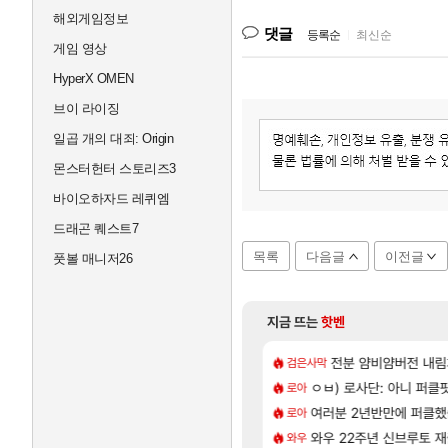
해외게임정보
댓글
등록순
|
최신순
게임 영상
HyperX OMEN
브이 라이징
일곱 개의 대죄: Origin
몬스터헌터 스토리즈3
바이오하자드 레퀴엠
드래곤 퀘스트7
목록
다음글
이전글
풋볼 매니저26
지금 뜨는
핫벤
[220]
하고 차 받았습니다
상 부도. ”
챕터별 길찾기/지도 공략 (
전분 얌비얌버전 내
비스트
검은사막
[73]
IRST] 운영 후기 + 1~3위 공대 축하 Ai짤
발사 신작 [시노비 넥서스] 연내 출시 예정
비스트 오브 리인카네이션
ㅇㅂ) 로사단: 아니 퍼클팟 
PV
로아
[25]
서브컬쳐 게임 [펄 인 블루] 티저 사이트 오픈
얘들은 왜 아직도
여러분 2년반만에 퍼클
「에린」 컨셉 포스터 
아스오라
로아
[22]
발ㅋㅋㅋㅋㅋㅋㅋㅋㅋㅋㅋㅋㅋㅋㅋㅋ
| 야간 보초는 너무 힘들어
와우 22주년 신브루토 
쿠를 먼저 보내서 기습
비스트
와우