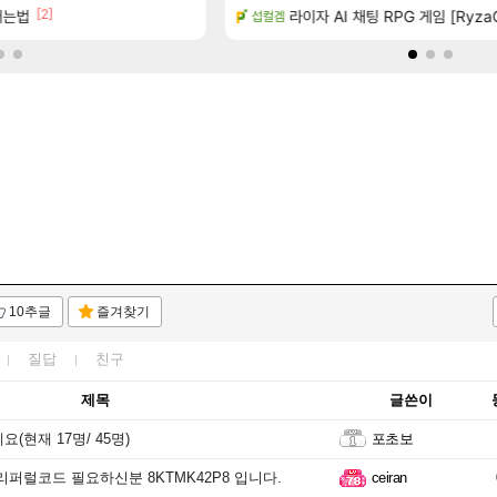
[2]
[1]
[61]
왔습니다.
버는법
와 퍼클나왔당
라이자 AI 채팅 RPG 게임 [RyzaC
섭컬겜
로아
10추글
즐겨찾기
질답
친구
제목
글쓴이
(현재 17명/ 45명)
포초보
리퍼럴코드 필요하신분 8KTMK42P8 입니다.
ceiran