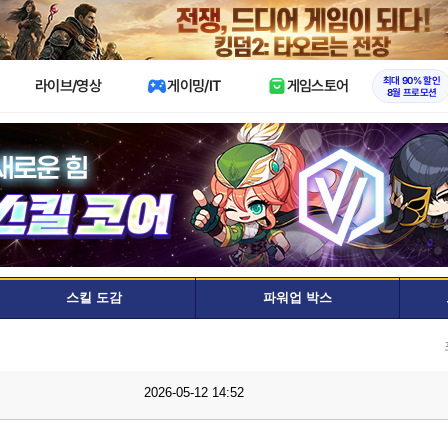
X
최대 90% 할인
라이브/영상
게이밍/IT
게임스토어
8월 프로모션
스킬 도감
파워업 박스
2026-05-12 14:52