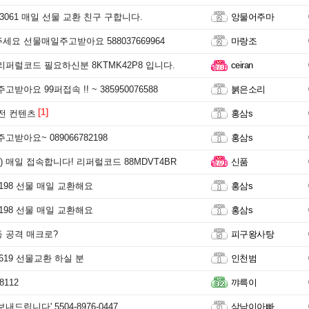
1 3061 매일 선물 교환 친구 구합니다.
앙물어주마
세요 선물매일주고받아요 588037669964
마랑조
리퍼럴코드 필요하신분 8KTMK42P8 입니다.
ceiran
받아요 99퍼접속 !! ~ 385950076588
붉은소리
[1]
 전 컨텐츠
홍삼s
고받아요~ 089066782198
홍삼s
 매일 접속합니다! 리퍼럴코드 88MDVT4BR
신품
82198 선물 매일 교환해요
홍삼s
82198 선물 매일 교환해요
홍삼s
 공격 매크로?
피구왕사탕
82619 선물교환 하실 분
인천범
8112
꺄륵이
드립니다' 5504-8976-0447
삼남이아빠