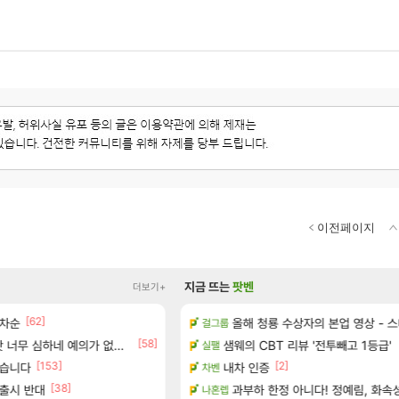
이전페이지
지금 뜨는
팟벤
더보기+
[62]
[47]
1 ~ 12장)
림차순
쫀지 실시간
올해 청룡 수상자의 본업 영상 - 
걸그룹
로아
[58]
 오픈 트레일러
너무 심하네 예의가 없어(?)
샘웨의 CBT 리뷰 '전투빼고 1등급'
이게 5년간 티원을 좀 먹은 플레이
실팰
LoL
[153]
[2]
했습니다
공개
내차 인증
ㅇㅂ) 쫀지 채팅창 ㅋㅋㅋㅋㅋㅋㅋ
차벤
로아
[38]
재출시 반대
하는 법
과부하 한정 아니다! 정예림, 화속
메이플 렉걸리는 애들은 참고해라
나혼렙
메이플