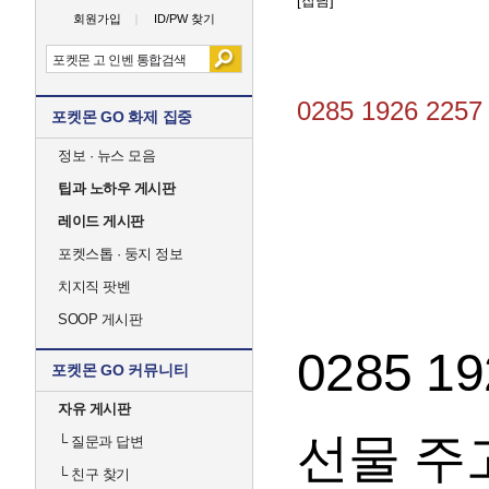
[잡담]
회원가입
ID/PW 찾기
0285 1926 22
포켓몬 GO 화제 집중
정보 · 뉴스 모음
팁과 노하우 게시판
레이드 게시판
포켓스톱 · 둥지 정보
치지직 팟벤
SOOP 게시판
0285 19
포켓몬 GO 커뮤니티
자유 게시판
선물 주
└
질문과 답변
└
친구 찾기