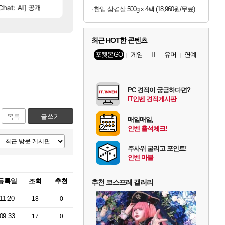
[31]
hat: AI] 공개
오늘 갑자기 떡상한 팔찌옵션
테스트 때는 로비에 온라인 기능이 있는데
리밋제로
로아
한입 삼겹살 500g x 4팩 (18,960원/무료)
최근 HOT한 콘텐츠
포켓몬GO
게임
IT
유머
연예
PC 견적이 궁금하다면?
IT인벤 견적게시판
목록
글쓰기
매일매일,
인벤 출석체크!
주사위 굴리고 포인트!
인벤 마블
등록일
조회
추천
추천 코스프레 갤러리
11:20
18
0
09:33
17
0