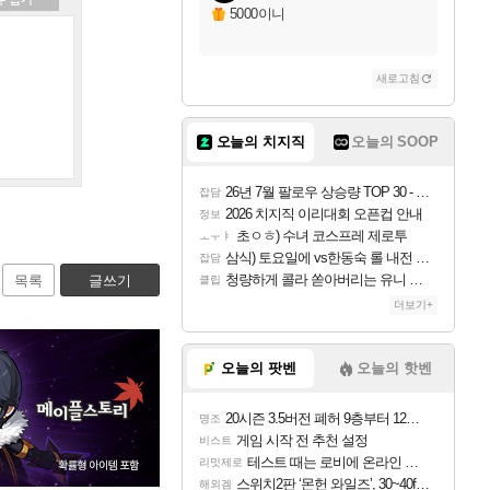
5000이니
새로고침
오늘의 치지직
오늘의 SOOP
26년 7월 팔로우 상승량 TOP 30 - 월간 치지직
잡담
2026 치지직 이리대회 오픈컵 안내
정보
초ㅇㅎ) 수녀 코스프레 제로투
ㅗㅜㅑ
삼식) 토요일에 vs한동숙 롤 내전 예정
잡담
청량하게 콜라 쏟아버리는 유니 ㅋㅋㅋ
목록
글쓰기
클립
더보기+
오늘의 팟벤
오늘의 핫벤
20시즌 3.5버전 폐허 9층부터 12층까지 클리어 조합 | 죽음의 노래와 바닷속 폐허 |
명조
게임 시작 전 추천 설정
비스트
테스트 때는 로비에 온라인 기능이 있는데
리밋제로
스위치2판 ‘몬헌 와일즈’, 30~40fps 목표 추정
해외겜