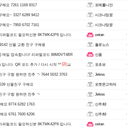
요 7261 1169 9317
포메롤니안
요~ 3327 6289 9412
시크나망꿍
요~ 7950 6702 7161
시크나망꿍
리퍼럴코드 필요하신분 8KTMK42P8 입니다.
ceiran
6 9142 선물 교환 친구 구해용
폴로노스
 매일 접속합니다! 리퍼럴코드 88MDVT4BR
신품
[2]
 입니다. QR 코드 추가 / 다시 시작 ^^
포초보
구 구함 원하면 친추 ㄱ 7644 5032 3763
Jekiss
70639 선물친구 구해요
포켓몬고하쟈
친구 구함 원하면 친추 ㄱ
Jekiss
 8774 6282 1763
신주희l
 6761 7600 6206
신주희l
리퍼럴코드 필요하신분 8KTMK42P8 입니다.
ceiran