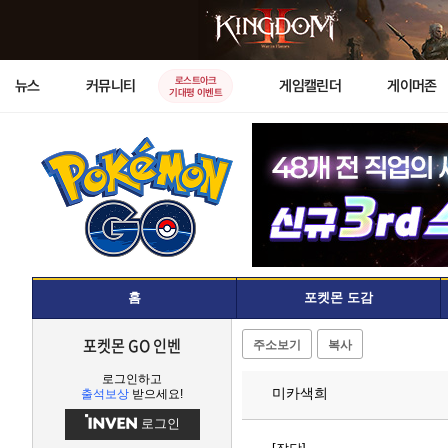
로스트아크
뉴스
커뮤니티
게임캘린더
게이머존
기대평 이벤트
홈
포켓몬 도감
포켓몬 GO 인벤
주소보기
복사
로그인하고
미카색희
출석보상
받으세요!
로그인