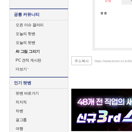
인장
ㅎㅎ
공통 커뮤니티
오픈 이슈 갤러리
오늘의 핫벤
오늘의 팟벤
AI 그림 그리기
PC 견적 게시판
주소복사
https://www.inven.co.kr
더보기
인기 팟벤
팟벤 바로가기
치지직
차벤
걸그룹
여행