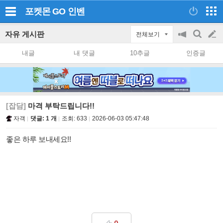
포켓몬 GO
인벤
자유 게시판
전체보기
공
검
글
지
색
내글
내 댓글
10추글
인증글
on/off
쓰
기
[잡담]
마격 부탁드립니다!!
자객
댓글: 1 개
조회:
633
2026-06-03 05:47:48
좋은 하루 보내세요!!