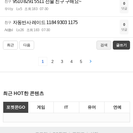
9510 8291 5511 선물 친구 구해요~
친구
0
댓글
우야y
Lv.5
조회 183
07-30
자동반사 레이드 1184 9303 1175
친구
0
댓글
Adjfjsl
Lv.26
조회 183
07-30
최근
다음
검색
글쓰기
1
2
3
4
5
최근 HOT한 콘텐츠
포켓몬GO
게임
IT
유머
연예