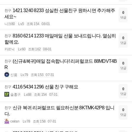
1421 3240 8233 성실한 선물친구 원하시면 추가해주
친구
0
세요~
댓글
니크80
Lv.5
조회 154
08-01
8160 6214 1233 매일매일 선물 보내드립니다. 열심히
친구
0
할께요.
댓글
카르닉
Lv.60
조회 162
08-01
(신규&복귀)매일 접속합니다! 리퍼럴코드 88MDVT4B
친구
0
R
댓글
신품
Lv.79
조회 153
07-31
4116 5434 1296 선물 친구 구해요
친구
0
댓글
술홍구
Lv.88
조회 154
07-31
신규 복귀 리퍼럴코드 필요하신분 8KTMK42P8 입니
친구
0
다.
댓글
ceiran
Lv.78
조회 158
07-31