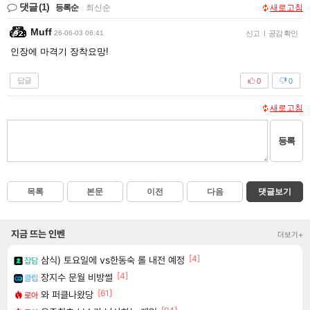
댓글
(1)
등록순
|
최신순
새로고침
Muff
26-06-03 06:41
신고
|
공감 확인
인장에 마격기 장착요망!
답글
0
0
새로고침
등록
목록
본문
이전
다음
댓글보기
지금 뜨는 인벤
더보기+
[4]
삼식) 토요일에 vs한동숙 롤 내전 예정
잡담
[4]
장지수 문월 비방썰
클립
[61]
와 퍼클나왔당
로아