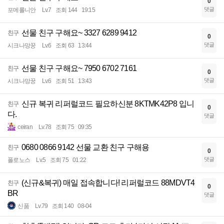
0
댓글
포메롤니안
Lv.7
조회 144
19:15
선물 친구 구해요~ 3327 6289 9412
친구
0
댓글
시크나망꿍
Lv.6
조회 63
13:44
선물 친구 구해요~ 7950 6702 7161
친구
0
댓글
시크나망꿍
Lv.6
조회 51
13:43
신규 복귀 리퍼럴코드 필요하신분 8KTMK42P8 입니
친구
0
다.
댓글
ceiran
Lv.78
조회 75
09:35
0680 0866 9142 선물 교환 친구 구해용
친구
0
댓글
폴로노스
Lv.5
조회 75
01:22
(신규&복귀) 매일 접속합니다! 리퍼럴코드 88MDVT4
친구
0
BR
댓글
신품
Lv.79
조회 140
08-04