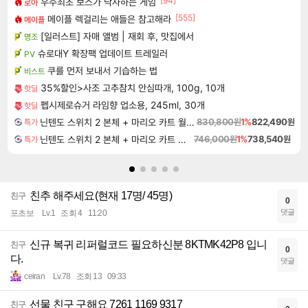
[94]
우주최초 보스가 낙사하는 게임
로아
[555]
메이플 렉걸리는 애들은 참고해라
메이플
[일러스트] 자매 앨범 | 재회 후, 맛집에서
명조
슈로대Y 확장팩 업데이트 트레일러
PV
쿠를 먼저 보내서 기습하는 법
비스트
35%할인>사조 고추참치 안심따개, 100g, 10개
핫딜
펩시제로슈거 라임향 업소용, 245ml, 30개
핫딜
닌텐도 스위치 2 본체 + 마리오 카트 월드 + 슈퍼 마리오 파티 잼버리 닌텐도 스위치 2 에디션 + 잼버리 TV 번들
830,800원
1%
822,490원
특가
닌텐도 스위치 2 본체 + 마리오 카트 월드
746,000원
1%
738,540원
특가
친추 해주세요(현재 17명/ 45명)
친구
0
댓글
포초보
Lv.1
조회 4
11:20
신규 복귀 리퍼럴코드 필요하신분 8KTMK42P8 입니
친구
0
다.
댓글
ceiran
Lv.78
조회 13
09:33
선물 친구 구해요 7261 1169 9317
친구