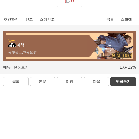
0
추천확인
신고
스팸신고
공유
스크랩
갑부
자객
知不知上,不知知病
메뉴
인장보기
EXP 12%
목록
본문
이전
다음
댓글쓰기