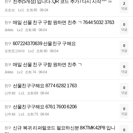
친추(5개정) 입니다. QR 코드 추가 / 다시 시작 ^^
친구
2
댓글
포초보
Lv.1
조회 85
08-04
매일 선물 친구 구함 원하면 친추 ㄱ 7644 5032 3763
친구
0
댓글
Jekiss
Lv.2
조회 88
08-04
607224370639 선물친구 구해요
친구
0
댓글
포켓몬고하쟈
Lv.2
조회 80
08-04
매일 선물 친구 구함 원하면 친추 ㄱ
친구
0
댓글
Jekiss
Lv.2
조회 74
08-04
선물친구구해요 8774 6282 1763
친구
0
댓글
신주희l
Lv.1
조회 88
08-04
선물친구구해요 6761 7600 6206
친구
0
댓글
신주희l
Lv.1
조회 75
08-04
신규 복귀 리퍼럴코드 필요하신분 8KTMK42P8 입니
친구
0