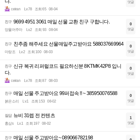
다.
댓글
ceiran
Lv.78
조회 65
08-04
9699 4951 3061 매일 선물 교환 친구 구합니다.
친구
0
댓글
앙물어주마
Lv.2
조회 93
08-04
친추좀 해주세요 선물매일주고받아요 588037669964
친구
0
댓글
마랑조
Lv.2
조회 100
08-03
신규 복귀 리퍼럴코드 필요하신분 8KTMK42P8 입니
친구
0
다.
댓글
ceiran
Lv.78
조회 87
08-03
매일 선물 주고받아요 99퍼접속 !! ~ 385950076588
친구
0
댓글
붉은소리
Lv.1
조회 153
08-02
뉴비 31렙 전 컨텐츠
질답
1
댓글
홍삼s
Lv.1
조회 197
08-02
매일 선물 주고받아요~ 089066782198
친구