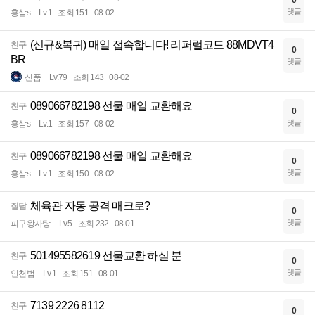
0
댓글
홍삼s
Lv.1
조회 151
08-02
(신규&복귀) 매일 접속합니다! 리퍼럴코드 88MDVT4
친구
0
BR
댓글
신품
Lv.79
조회 143
08-02
089066782198 선물 매일 교환해요
친구
0
댓글
홍삼s
Lv.1
조회 157
08-02
089066782198 선물 매일 교환해요
친구
0
댓글
홍삼s
Lv.1
조회 150
08-02
체육관 자동 공격 매크로?
질답
0
댓글
피구왕사탕
Lv.5
조회 232
08-01
501495582619 선물교환 하실 분
친구
0
댓글
인천범
Lv.1
조회 151
08-01
7139 2226 8112
친구
0