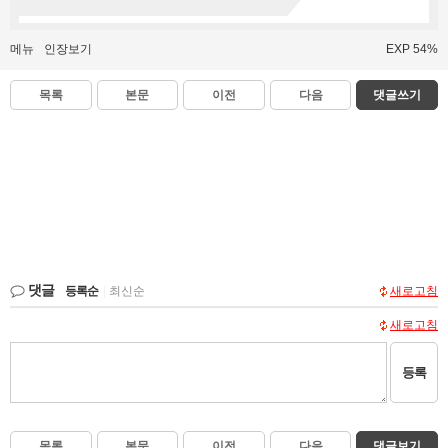
메뉴
인장보기
EXP 54%
목록
본문
이전
다음
댓글쓰기
댓글
등록순
|
최신순
새로고침
새로고침
등록
목록
본문
이전
다음
댓글보기