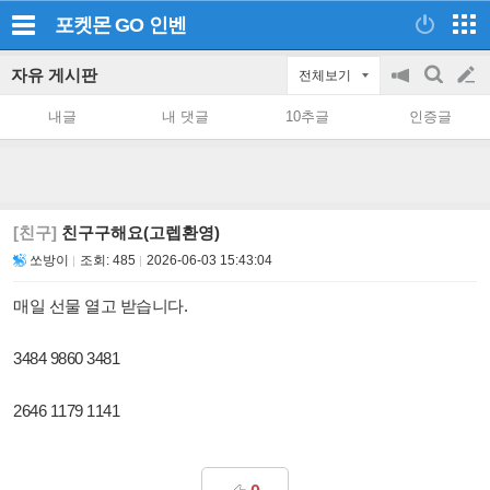
포켓몬 GO
인벤
자유 게시판
전체보기
공
검
글
지
색
내글
내 댓글
10추글
인증글
on/off
쓰
기
[친구]
친구구해요(고렙환영)
쏘방이
조회:
485
2026-06-03 15:43:04
매일 선물 열고 받습니다.
3484 9860 3481
2646 1179 1141