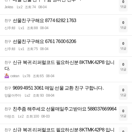
0
댓글
Jekiss
Lv.2
조회 74
08-04
선물친구구해요 8774 6282 1763
친구
0
댓글
신주희l
Lv.1
조회 88
08-04
선물친구구해요 6761 7600 6206
친구
0
댓글
신주희l
Lv.1
조회 75
08-04
신규 복귀 리퍼럴코드 필요하신분 8KTMK42P8 입니
친구
0
다.
댓글
ceiran
Lv.78
조회 65
08-04
9699 4951 3061 매일 선물 교환 친구 구합니다.
친구
0
댓글
앙물어주마
Lv.2
조회 93
08-04
친추좀 해주세요 선물매일주고받아요 588037669964
친구
0
댓글
마랑조
Lv.2
조회 100
08-03
신규 복귀 리퍼럴코드 필요하신분 8KTMK42P8 입니
친구