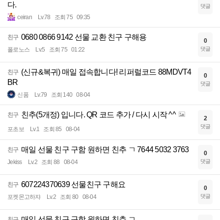
다.
댓글
ceiran
Lv.78
조회 75
09:35
0680 0866 9142 선물 교환 친구 구해용
친구
0
댓글
폴로노스
Lv.5
조회 75
01:22
(신규&복귀) 매일 접속합니다! 리퍼럴코드 88MDVT4
친구
0
BR
댓글
신품
Lv.79
조회 140
08-04
친추(5개정) 입니다. QR 코드 추가 / 다시 시작 ^^
친구
2
댓글
포초보
Lv.1
조회 85
08-04
매일 선물 친구 구함 원하면 친추 ㄱ 7644 5032 3763
친구
0
댓글
Jekiss
Lv.2
조회 88
08-04
607224370639 선물친구 구해요
친구
0
댓글
포켓몬고하쟈
Lv.2
조회 80
08-04
매일 선물 친구 구함 원하면 친추 ㄱ
친구