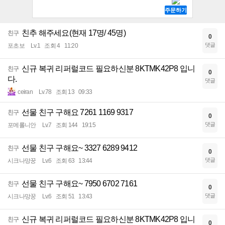
친추 해주세요(현재 17명/ 45명)
친구
0
댓글
포초보
Lv.1
조회 4
11:20
신규 복귀 리퍼럴코드 필요하신분 8KTMK42P8 입니
친구
0
다.
댓글
ceiran
Lv.78
조회 13
09:33
선물 친구 구해요 7261 1169 9317
친구
0
댓글
포메롤니안
Lv.7
조회 144
19:15
선물 친구 구해요~ 3327 6289 9412
친구
0
댓글
시크나망꿍
Lv.6
조회 63
13:44
선물 친구 구해요~ 7950 6702 7161
친구
0
댓글
시크나망꿍
Lv.6
조회 51
13:43
신규 복귀 리퍼럴코드 필요하신분 8KTMK42P8 입니
친구
0