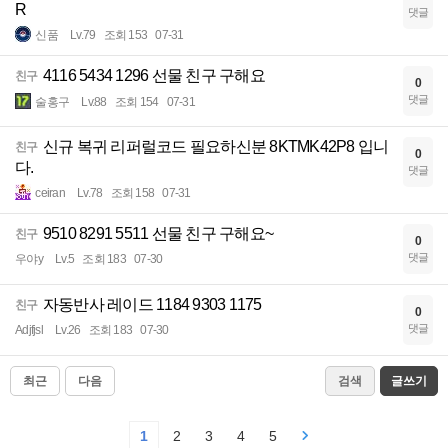
R
댓글
신품
Lv.79
조회 153
07-31
4116 5434 1296 선물 친구 구해요
친구
0
댓글
술홍구
Lv.88
조회 154
07-31
신규 복귀 리퍼럴코드 필요하신분 8KTMK42P8 입니
친구
0
다.
댓글
ceiran
Lv.78
조회 158
07-31
9510 8291 5511 선물 친구 구해요~
친구
0
댓글
우야y
Lv.5
조회 183
07-30
자동반사 레이드 1184 9303 1175
친구
0
댓글
Adjfjsl
Lv.26
조회 183
07-30
최근
다음
검색
글쓰기
1
2
3
4
5