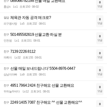
089066782198 선물 매일 교환해요
친구
0
댓글
홍삼s
Lv.1
조회 150
08-02
체육관 자동 공격 매크로?
질답
0
댓글
피구왕사탕
Lv.5
조회 232
08-01
501495582619 선물교환 하실 분
친구
0
댓글
인천범
Lv.1
조회 151
08-01
7139 2226 8112
친구
0
댓글
꺄륵이
Lv.32
조회 155
08-01
선물 매일 보내드립니다' 5504-8976-0447
친구
0
댓글
삼남이아빠
Lv.9
조회 155
08-01
4951 7964 2424 친구해요 선물 교환해요
친구
0
댓글
두하늘두바다
Lv.12
조회 141
08-01
2249 1405 7087 친구해요 ^^ 선물 교환해요^^
친구
0