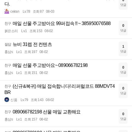
0
다.
댓글
ceiran
Lv.78
조회 87
08-03
매일 선물 주고받아요 99퍼접속 !! ~ 385950076588
친구
0
댓글
붉은소리
Lv.1
조회 153
08-02
뉴비 31렙 전 컨텐츠
질답
1
댓글
홍삼s
Lv.1
조회 197
08-02
매일 선물 주고받아요~ 089066782198
친구
0
댓글
홍삼s
Lv.1
조회 151
08-02
(신규&복귀) 매일 접속합니다! 리퍼럴코드 88MDVT4
친구
0
BR
댓글
신품
Lv.79
조회 143
08-02
089066782198 선물 매일 교환해요
친구
0
댓글
홍삼s
Lv.1
조회 157
08-02