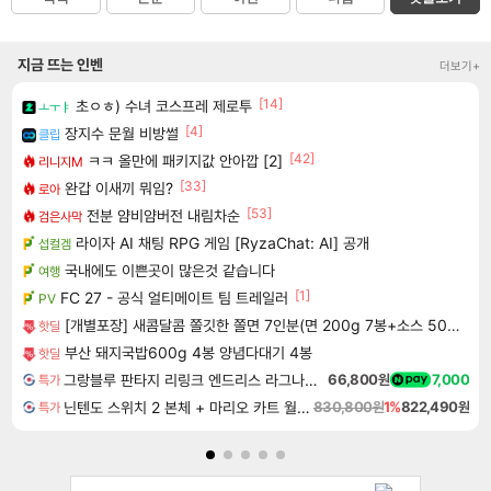
지금 뜨는 인벤
더보기+
[14]
초ㅇㅎ) 수녀 코스프레 제로투
ㅗㅜㅑ
[4]
장지수 문월 비방썰
클립
[42]
ㅋㅋ 올만에 패키지값 안아깝 [2]
리니지M
[33]
완갑 이새끼 뭐임?
로아
[53]
전분 얌비얌버전 내림차순
검은사막
라이자 AI 채팅 RPG 게임 [RyzaChat: AI] 공개
섭컬겜
국내에도 이쁜곳이 많은것 같습니다
여행
[1]
FC 27 - 공식 얼티메이트 팀 트레일러
PV
[개별포장] 새콤달콤 쫄깃한 쫄면 7인분(면 200g 7봉+소스 50g 7봉)
핫딜
부산 돼지국밥600g 4봉 양념다대기 4봉
핫딜
그랑블루 판타지 리링크 엔드리스 라그나로크 Granblue Fantasy Relink Endless Ragnarok
66,800원
7,000
특가
닌텐도 스위치 2 본체 + 마리오 카트 월드 + 슈퍼 마리오 파티 잼버리 닌텐도 스위치 2 에디션 + 잼버리 TV 번들
830,800원
1%
822,490원
특가