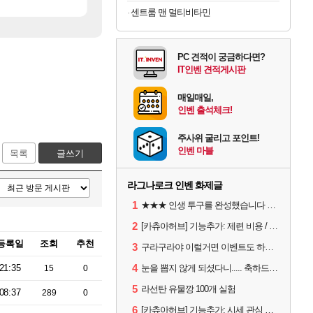
[2]
[38]
제 3의 물결
전장연 시위 막은 예수
아사쿠라 마이 성우 정보 및 주요 필모
아스오라
메이플
센트룸 맨 멀티비타민
PC 견적이 궁금하다면?
IT인벤 견적게시판
매일매일,
인벤 출석체크!
주사위 굴리고 포인트!
인벤 마블
목록
글쓰기
라그나로크 인벤 화제글
1
★★★ 인생 투구를 완성했습니다 ★★★
2
[카츄아허브] 기능추가: 제련 비용 / 데미지 시뮬레이터 8월 5일자 아이템 반영
등록일
조회
추천
3
구라구라야 이럴거면 이벤트도 하루 연장해라 직장인들 1일차 버리게 하지말고?
4
21:35
눈을 뽑지 않게 되셨다니..... 축하드립니다.
15
0
5
라선탄 유물깡 100개 실험
08:37
289
0
6
[카츄아허브] 기능추가: 시세 관심 목록 / 인챈트 빨간약