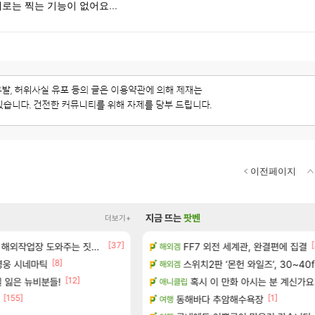
로는 찍는 기능이 없어요...
이전페이지
지금 뜨는
팟벤
더보기+
[37]
[
 출연작 모음
업장 도와주는 짓은 좀 아니지않냐?
FF7 외전 세계관, 완결편에 집결
메가부대는 더이상 나오기 힘들
해외겜
오버워치
[8]
보 및 주요 필모
영웅 시네마틱
고양이를 도구로 쓰는 인방 하꼬 스트리
스위치2판 ‘몬헌 와일즈’, 30~40
해외겜
로아
[12]
[
0개) - 귀환한 영혼 도전과제
 잃은 뉴비분들!
종자들이여, 마음껏 유린하라.jpg
혹시 이 만화 아시는 분 계신가요
애니클립
로아
[155]
[1]
동해바다 추암해수욕장
15시즌 엘드루인 이거 요물이네
여행
디아4