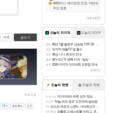
4000이니
·
에이전트 인장, 마탄의
주인 칭호
새로고침
오늘의 치지직
오늘의 SOOP
목록
글쓰기
26년 7월 팔로우 상승량 TOP 30 - 월간 치지직
잡담
치지직 애플TV 앱 출시
정보
룩삼 니니 초대석 안내
정보
봉누도2 두 번째 티저 - 일상
클립
2026 치지직 이리대회 오픈컵 안내
정보
더보기+
오늘의 팟벤
오늘의 핫벤
새로고침
카가미하라 하루 성우 정보 및 주요 필모
아스오라
'하늘 위의 공포' 도전과제 달성법
비스트
감
0
공감 확인
신고
라스트 에포크 시즌5 - 서리화신의 분노 티저
PV
프롤로그 테스트를 마치고.. (feat. 리아)
리밋제로