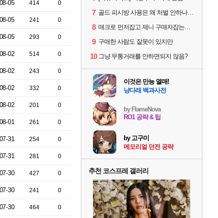
08-05
414
0
7
골드 피시방 사용은 왜 처벌 안하나요?
08-05
241
0
8
매크로 먼저잡고 제니 구매자잡는게 맞는 순서아님?
08-05
293
0
9
구매한 사람도 잘못이 있지만
08-02
514
0
10
그냥 무통거래를 안하면되지 않음?
08-02
243
0
이것은 만능 열매!
08-02
332
0
냥다래 백과사전
08-02
201
0
by FlameNova
RO1 공략 & 팁
08-01
261
0
by 고구미
07-31
254
0
메모리얼 던전 공략
07-31
281
0
추천 코스프레 갤러리
07-30
427
0
07-30
241
0
07-30
464
0