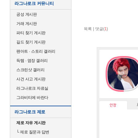
라그나로크 커뮤니티
공성 게시판
거래 게시판
목록
|
댓글(
1
)
파티 찾기 게시판
길드 찾기 게시판
팬아트 · 스토리 갤러리
득템 · 염장 갤러리
스크린샷 갤러리
사건 사고 게시판
라그나로크 자료실
그라비티에 바란다
인장
라그나로크 제로
제로 자유 게시판
└
제로 질문과 답변