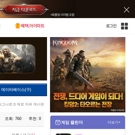
혜택.아이마트
로그인
인
벤
전
체
사
이
트
맵
데이터베이스(구)
라그나로크 제로 자유 게시판
조회:
760
추천:
0
게임 캘린더
더보기+