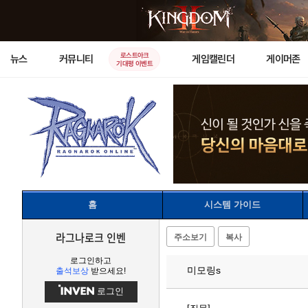
로스트아크
뉴스
커뮤니티
게임캘린더
게이머존
기대평 이벤트
홈
시스템 가이드
라그나로크 인벤
주소보기
복사
로그인하고
미모링s
출석보상
받으세요!
로그인