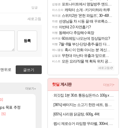
포트나이트에서 명일방주 엔드필드 [펠리카] 판매 예정
섭컬겜
답글
캐릭터 소개 - 카가미하라 하루
아스오라
스위치2판 ‘몬헌 와일즈’, 30~40fps 목표 추정
해외겜
새로고침
선생님들 차 시동 끌 때 꾸르륵소리나는데
차벤
아반테 2.0 자연흡기?
차벤
동해바다 추암해수욕장
여행
60프레임 나오는데 정상일까요?
레퀴엠
등록
7월~8월 부산-단양-충주-울진 다녀왔어요~
여행
혹시 이 만화 아시는 분 계신가요
애니클립
무한대 아난타 유출과 앞으로의 예상 (루머)
섭컬겜
모든 요리/작물 책 획득 위치 공략 (36개) - 미식가 도전과제
비스트
새로고침
맨위로
글쓰기
핫딜
게시판
더보기+
더보기+
외갓집 1분 30초 통등심돈까스 100g x 5p + 소스 30g x 5p 세트 (냉동)
3]
[9]
[74]
것 같다는 생각임
중국 CXMT, D램 매출 점유율 7%…글로벌 4위로
현재 나무위키 실검 1위인 김규원
해외겜
메이플
[36%] 배터지는 소고기 한판 세트, 등심살 300g + 살치살 200g + 부채살 200g + 갈비살 200g + 우삼겹 300g, 1.2kg, 1세트
[257]
머 박제합니다.
fps 목표 추정
ㅇㅂ) 벨가르딘 나메 320줄 11시 유기 택틱 
AI발 원가 압박, 메인보드값 오르나
해외겜
로아
52]
[5]
[179]
골드 파는 게 왜 쌀숭이임?
리싱크드 1.06 패치노트 (8/5)
[65%] 사리원 닭곰탕, 600g, 4팩
리싱크드
로아
[6]
요ㅋㅋㅋㅋㅋㅋ
메모리 3사, 2027년 생산분 완판?
아니 뭔 샤타 안 나왔다고 진짜 화내는 사람
해외겜
메이플
펩시 제로슈거 라임향 무라벨, 300ml, 20개