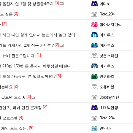
[3]
 올린지 언 1달 및 청원글4주차
네디s
[2]
드 질문
Rkrk1234
[2]
쇼
할아버지탄식
하고 나면 할게 없어서 본섭에서 놀고 있어염 ~!
이카루스
[2]
카드 악세사리 2개 적용 되나여?
이카루스
[1]
 뉴비 질문드립니다.
닛폰스타일
210렙 150렙 몹 혼자서 하루쟁일 때린다 ...
이카루스
[5]
 도작 가능하신 분 있으실까요!?
안퀴라즈
[2]
려는데요
소유비향
[3]
 길드원 모집★
Dorothy리벤
[2]
컨텐츠, 피버 던전 문제점
초대박인생
[4]
린 오토스펠
Rkrk1234
[5]
게임 초보 질문.
인안나