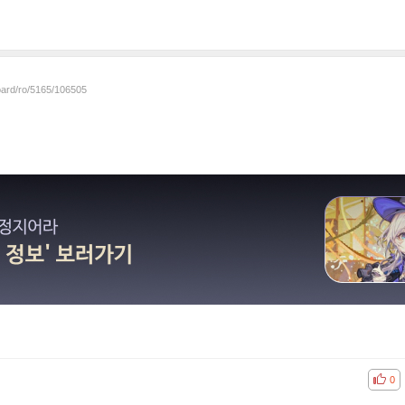
oard/ro/5165/106505
공감
비공
0