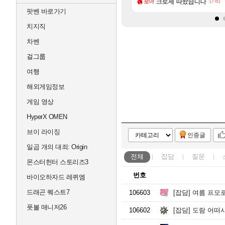
[38]
[78]
 막은 예수
이 성우 정보 및 주요 필모
크로체 따왔습니다
프롤로그 테스트를 마치고.
리밋제로
로아
팟벤 바로가기
치지직
차벤
걸그룹
여행
해외게임정보
게임 영상
HyperX OMEN
브이 라이징
인증글
일곱 개의 대죄: Origin
전체
잡담
질문
몬스터헌터 스토리즈3
번호
바이오하자드 레퀴엠
드래곤 퀘스트7
106603
[잡담]
여름 프모로 
풋볼 매니저26
106602
[잡담]
도람 어떠시