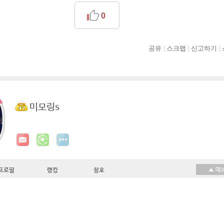
0
공유
스크랩
신고하기
미모링s
프로필
랭킹
칭호