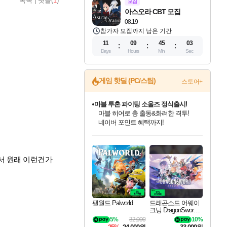
목록
|
댓글(
1
)
모집
아스오라 CBT 모집
08.19
참가자 모집까지 남은 기간
11
09
45
02
Days
Hours
Min
Sec
게임 핫딜 (PC/스팀)
스토어+
마블 투혼 파이팅 소울즈 정식출시!
마블 히어로 총 출동&화려한 격투!
네이버 포인트 혜택까지!
인벤게임즈 8월 특별 할인!
드래곤소드: 어웨이크닝 입점!
문명 7 특별 할인!
귀무자: 검의 길 예약 판매 중!
비스트 오브 리인카네이션 정식 출시!
커세어 코브 출시 기념 할인!
더 렐릭 퍼스트 가디언 정식 출시
베데스다 40주년 기념 할인 중!
캡콤 프렌차이즈 할인 진행 중!
캡콤 일부 상품 상시 할인
스타워즈 은하계 레이서
로블록스 기프트 카드 공식 입점
인기 퍼블리셔 모음!
스팀으로 만나는 드래곤소드!
조선&고려 DLC 출시 예정
10% 할인과
게임프릭 신작 IP
해적'섬'을 발전시키자!
설화x하드코어 액션!
베데스다의 명작들을
몬헌, 바하 등 인기 IP를
몬헌 와일즈 & 드래곤즈 도그마2
인벤게임즈에서 10% 추가 적립
Robux를 가장 안전하고
최대 90% 할인가를 만나보세요!
네이버혜택과 함께 만나보세요!
50%할인&추가 적립까지!
이니&베니 혜택까지!
네이버 혜택가와 함께 예약하세요!
할인&네이버혜택으로 만나보세요!
네이버페이 혜택과 만나보세요!
40주년 프로모션으로 만나보세요!
할인가에 만나보세요!
일부 에디션 상시 할인!
혜택으로 예약 판매 중
편안하게 충전하세요
서 원래 이런건가
팰월드 Palworld
드래곤소드 어웨이
크닝 DragonSword A
wakening
5%
32,000
10%