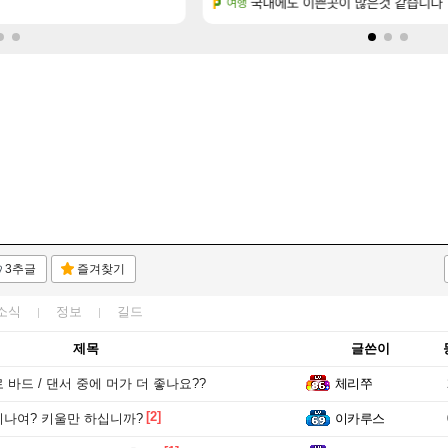
. (feat. 리아)
국내에도 이쁜곳이 많은것 같습니다
통수칠래현 통수 & 푱비서 
여행
리니지 클래식
3추글
즐겨찾기
소식
정보
길드
제목
글쓴이
바드 / 댄서 중에 머가 더 좋나요??
체리쭈
[2]
나여? 키울만 하십니까?
이카루스