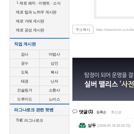
└
제로 패치 · 이벤트 · 소식
제로 팁과 노하우 게시판
제로 거래 게시판
주소복사
제로 공성 게시판
https://www.inven.co.kr/b
직업 게시판
검사
마법사
궁수
상인
도둑
복사
태권
닌자
건슬링거
소환사
드루이드
노비스
라그나로크 관련 팟벤
(1)
댓글
등록순
|
최신순
THE 라그나로크
상두
(2026-05-18 20:18:55)