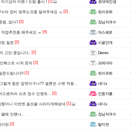
[1]
 아기상어 이벤 / 도람 출시 !
초대박인생
[2]
프/수라 장비 맞추는것좀 알려주세요 ㅠ
토리유희
[2]
증뎀..없다?
장님저격수
[4]
 직업추천좀 해주세요 ㅠ
자스페로
[2]
세팅 질문
시골안개
[2]
까 고민 중입니다..
Damro
[3]
메인퀘스트 시작 문의
프레아라
[1]
질문드립니다!!
토리유희
게 힘든 업뎃이구나?? 결론은 스텟 적용 안되는걸로 ??
네디s
[2]
어드벤처러 슈츠 정수 인챈트...
인중지룡
[1]
해줬더니 이번엔 옵션을 사라지게해놨네
네디s
팔때 안됐나...
장님저격수
[3]
벌이란
탈지면