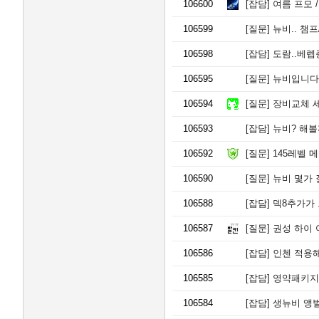
106600
[잡담]
여름 프모 /
106599
[질문]
뉴비.. 챔
106598
[잡담]
도람..베렙
106595
[질문]
뉴비입니다
106594
[질문]
장비교체 
106593
[잡담]
뉴비? 해볼
106592
[질문]
145레벨 
106590
[질문]
뉴비 몇가 
106588
[잡담]
덱8추가가 그렇
106587
[질문]
권성 하이 
106586
[잡담]
인첸 적용
106585
[잡담]
영약패키지 
106584
[잡담]
생뉴비 앵