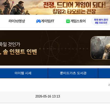
X
최대 90% 할인
라이브/영상
게이밍/IT
게임스토어
8월 프로모션
아이템 시세
룬미드가츠 도서관
2026-05-16 13:13