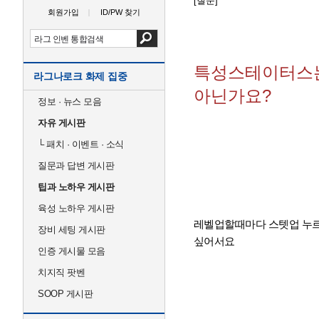
[질문]
회원가입
ID/PW 찾기
특성스테이터스
라그나로크 화제 집중
아닌가요?
정보 · 뉴스 모음
자유 게시판
└
패치 · 이벤트 · 소식
질문과 답변 게시판
팁과 노하우 게시판
육성 노하우 게시판
레벨업할때마다 스텟업 누
장비 세팅 게시판
싶어서요
인증 게시물 모음
치지직 팟벤
SOOP 게시판