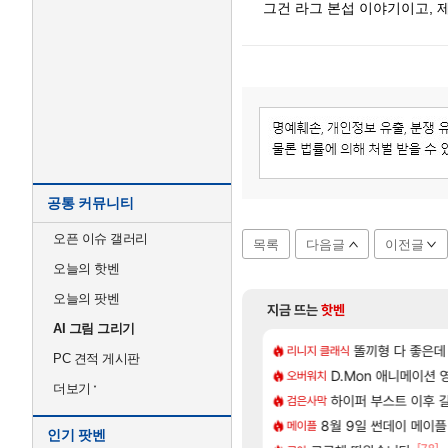
그건 라그 본섭 이야기이고, 제
공통 커뮤니티
오픈 이슈 갤러리
목록
다음글
이전글
오늘의 핫벤
오늘의 팟벤
지금 뜨는
핫벤
AI 그림 그리기
[74]
[1]
 D램 매출 점유율 7%…글로벌 4위로 부상
키 실검 1위인 김규원
아스오라 성우 정보 및
똘끼형 다 좋은데 해외작
아스오라
리니지 클래식
PC 견적 게시판
[48]
 나메 320줄 11시 유기 택틱 소개
압박, 메인보드값 오르나
아키츠 아키나 성우 정
D.Mon 애니메이션 
아스오라
오버워치
더보기
[179]
왜 쌀숭이임?
06 패치노트 (8/5)
모든 성소 위치 공략 (4
하이퍼 부스트 이후 길
비스트
검은사막
[85]
2027년 생산분 완판?
 안 나왔다고 진짜 화내는 사람도 있네
스누피냥님
8월 9일 썬데이 메이플
명조
메이플
인기 팟벤