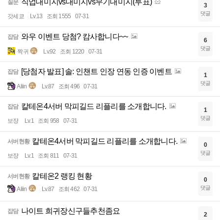
직업대미지vs대미지vs무기대미지(투표)
질문
3
댓글
갓세쿄
Lv.13
조회 1555
07-31
와우 이벤트 당첨? 캄사합니다~~
잡담
6
댓글
짝귀
Lv.92
조회 1220
07-31
[당첨자 발표] 솔: 인챈트 인장 연동 인증 이벤트
잡담
1
댓글
Aliin
Lv.87
조회 496
07-31
칼테온4서버 막피길드 리플리를 소개합니다.
잡담
1
댓글
보쟝
Lv.1
조회 958
07-31
칼테온4서버 막피길드 리플리를 소개합니다.
서버현황
0
댓글
보쟝
Lv.1
조회 811
07-31
칼테온2 랭킹 현황
서버현황
0
댓글
Aliin
Lv.87
조회 462
07-31
나이트 희귀장신구들추천좀요
잡담
2