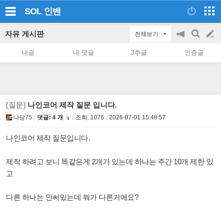
SOL
인벤
자유 게시판
전체보기
공
검
글
지
색
내글
내 댓글
3추글
인증글
on/off
쓰
기
[질문]
나인코어 제작 질문 입니다.
나당75
댓글: 4 개
조회:
1076
2026-07-01 15:48:57
나인코어 제작 질문입니다.
제작 하려고 보니 똑같은게 2개가 있는데 하나는 주간 10개 제한 있
고
다른 하나는 안써있는데 뭐가 다른거에요?