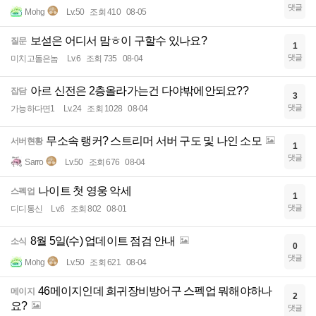
댓글
Mohg
Lv.50
조회 410
08-05
보섣은 어디서 맘ㅎ이 구할수 있나요?
질문
1
댓글
미치고돌은놈
Lv.6
조회 735
08-04
아르 신전은 2층올라가는건 다야밖에안되요??
잡담
3
댓글
가능하다면1
Lv.24
조회 1028
08-04
무소속 랭커? 스트리머 서버 구도 및 나인 소모
서버현황
1
댓글
Sarro
Lv.50
조회 676
08-04
나이트 첫 영웅 악세
스펙업
1
댓글
디디통신
Lv.6
조회 802
08-01
8월 5일(수) 업데이트 점검 안내
소식
0
댓글
Mohg
Lv.50
조회 621
08-04
46메이지인데 희귀장비방어구 스펙업 뭐해야하나
메이지
2
요?
댓글