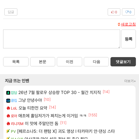
답글
0
0
새로고침
등록
목록
본문
이전
다음
댓글보기
지금 뜨는 인벤
더보기+
[14]
26년 7월 팔로우 상승량 TOP 30 - 월간 치지직
잡담
[10]
그냥 안녕수야
클립
[14]
오늘 티한전 요약
LoL
[155]
애초에 홀딩저가가 짜치는게 이거임 ㅋㅋ
로아
[11]
이 맛에 주말던전 돔
리니지M
[페르소나5: 더 팬텀 X] 괴도 영상 l 타카마키 안·댄싱 스타
PV
아사쿠라 마이 성우 정보 및 주요 필모