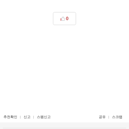
0
추천확인
신고
스팸신고
공유
스크랩