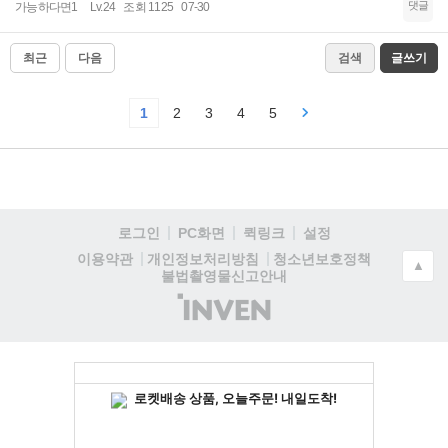
댓글
가능하다면1
Lv.24
조회 1125
07-30
최근
다음
검색
글쓰기
1
2
3
4
5
로그인
PC화면
퀵링크
설정
청소년보호정책
이용약관
개인정보처리방침
▲
불법촬영물신고안내
(주)
인
벤