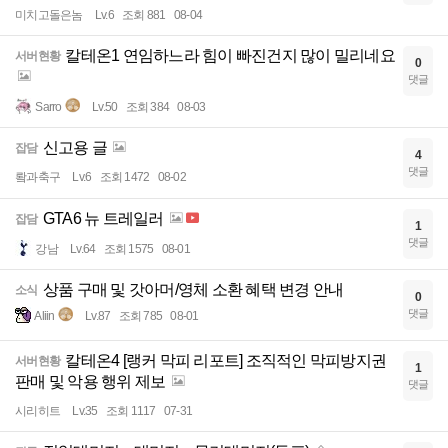
미치고돌은놈
Lv.6
조회 881
08-04
칼테온1 연임하느라 힘이 빠진건지 많이 밀리네요
서버현황
0
댓글
Sarro
Lv.50
조회 384
08-03
신고용 글
잡담
4
댓글
뢐과축구
Lv.6
조회 1472
08-02
GTA6 뉴 트레일러
잡담
1
댓글
강남
Lv.64
조회 1575
08-01
상품 구매 및 갓아머/영체 소환 혜택 변경 안내
소식
0
댓글
Aliin
Lv.87
조회 785
08-01
칼테온4 [랭커 막피 리포트] 조직적인 막피방지권
서버현황
1
판매 및 악용 행위 제보
댓글
시리히트
Lv.35
조회 1117
07-31