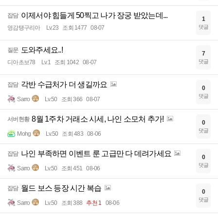
이제서야 힘들게 50찍고 나가 장궁 받았는데...
잡담
1
댓글
영감탱구리아
Lv.23
조회 1477
08-07
도와주세요..!
질문
7
댓글
디아초보78
Lv.1
조회 1042
08-07
각반 수급처가 더 생길까요
잡담
0
댓글
Sarro
Lv.50
조회 366
08-07
8월 1주차 거래소 시세, 나인 소모처 추가!
서버현황
0
댓글
Mohg
Lv.50
조회 483
08-06
나인 부족하면 이벤트 룬 고급만 다 데려가세요
잡담
0
댓글
Sarro
Lv.50
조회 451
08-06
월드 보스 등장 시간 복습
잡담
0
댓글
Sarro
Lv.50
조회 388
추천 1
08-06