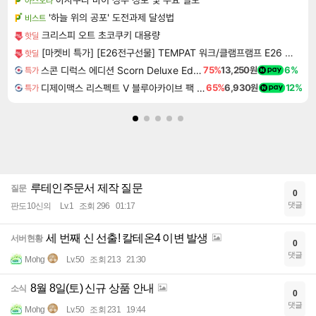
아스오라
'하늘 위의 공포' 도전과제 달성법
비스트
크리스피 오트 초코쿠키 대용량
핫딜
[마켓비 특가] [E26전구선물] TEMPAT 워크/클램프램프 E26 KS2042T/01 옐로우 4814.7407
핫딜
스콘 디럭스 에디션 Scorn Deluxe Edition
75%
13,250원
6%
특가
디제이맥스 리스펙트 V 블루아카이브 팩 DJMAX RESPECT V Blue Archive Pack DLC
65%
6,930원
12%
특가
루테인주문서 제작 질문
질문
0
댓글
판도10신의
Lv.1
조회 296
01:17
세 번째 신 선출! 칼테온4 이변 발생
서버현황
0
댓글
Mohg
Lv.50
조회 213
21:30
8월 8일(토) 신규 상품 안내
소식
0
댓글
Mohg
Lv.50
조회 231
19:44