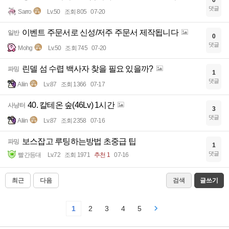
댓글
Sarro
Lv.50
조회 805
07-20
이벤트 주문서로 신성/저주 주문서 제작됩니다
일반
0
댓글
Mohg
Lv.50
조회 745
07-20
린델 섬 수렵 백사자 찾을 필요 있을까?
파밍
1
댓글
Aliin
Lv.87
조회 1366
07-17
40. 칼테온 숲(46Lv) 1시간
사냥터
3
댓글
Aliin
Lv.87
조회 2358
07-16
보스잡고 루팅하는방법 초중급 팁
파밍
1
댓글
빨간등대
Lv.72
조회 1971
추천 1
07-16
최근
다음
검색
글쓰기
1
2
3
4
5