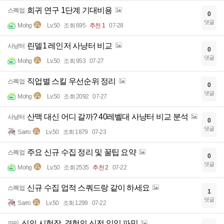
희귀 연구 1단계 기대비용
스펙업
0
댓글
Mohg
Lv.50
조회 695
추천 1
07-28
린델1 레인저 사냥터 비교
사냥터
0
댓글
Mohg
Lv.50
조회 953
07-27
직업별 스킬 우선순위 정리
스펙업
0
댓글
Mohg
Lv.50
조회 2092
07-27
산맥 대신 어디 갈까? 40레벨대 사냥터 비교 분석
사냥터
0
댓글
Sarro
Lv.50
조회 1879
07-23
주요 신규 수집 정리 및 꿀팁 요약
스펙업
0
댓글
Mohg
Lv.50
조회 2535
추천 2
07-22
신규 수집 업적 스쿼드랑 같이 하세요
스펙업
1
댓글
Sarro
Lv.50
조회 1299
07-22
신의 시험장, 경험의 신전 일일 파밍
파밍