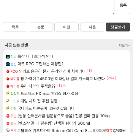
등록
목록
본문
이전
다음
댓글보기
지금 뜨는 인벤
더보기+
룩삼 니니 초대석 안내
정보
마크 RPG 고민하는 이경민?
클립
[15]
의외로 은근히 몬가 몬가인 신비 치어리더
FCO
[204]
빵 가격이 24500원 이라길래 결제 취소하고 나왔다
메이플
[134]
우리 나라의 주적은??
메이플
프로젝트 RX 도쿄 게임쇼 참가 결정
섭컬겜
게임 시작 전 추천 설정
비스트
국내에도 이쁜곳이 많은것 같습니다
여행
[쌀통 안써본사람 입문용으로 좋음] 진공 밀폐 쌀통 10kg
핫딜
[헬스장 갈 때 필수템] 단백질 쉐이커 600ml
핫딜
로블록스 기프트카드 Roblox Gift Card 8,000원
8,000원
3%
7,760원
특가