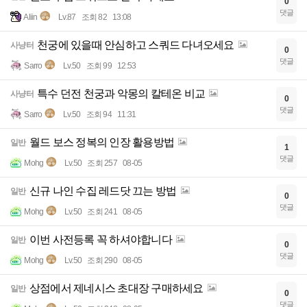
0
댓글
Aliin
Lv.87
조회 82
13:08
천궁에 있을때 안심하고 스쿼드 다녀오세요
사냥터
0
댓글
Sarro
Lv.50
조회 99
12:53
특수 던전 천궁과 악몽의 칼테온 비교
사냥터
0
댓글
Sarro
Lv.50
조회 94
11:31
월드 보스 정복의 인장 활용방법
일반
1
댓글
Mohg
Lv.50
조회 257
08-05
신규 나인 수집 레드닷 끄는 방법
일반
0
댓글
Mohg
Lv.50
조회 241
08-05
이번 사전등록 꼭 하셔야합니다
일반
0
댓글
Mohg
Lv.50
조회 290
08-05
상점에서 제네시스 초대장 구매하세요
일반
0
댓글