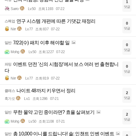
1
댓글
Sarro
Lv.50
조회 1193
07-22
연구 시스템 개편에 따른 기댓값 재정리
스펙업
0
댓글
Nirr
Lv.77
조회 837
07-22
7/22(수) 패치 이후 해야할 일
일반
0
댓글
Mohg
Lv.50
조회 1227
07-22
이벤트 던전 '신의 시험장'에서 보스 여러 번 출현합니
파밍
0
다
댓글
Nirr
Lv.77
조회 819
07-22
나이트 48까지 키우면서 정리
클래스
2
댓글
훅가오
Lv.1
조회 1286
07-21
무한 물약 고민 중이라면? 효율 살펴보기
일반
2
댓글
Mohg
Lv.50
조회 1108
07-21
총 10,000 이니를 드립니다! 솔: 인챈트 인벤 이벤트
일반
0