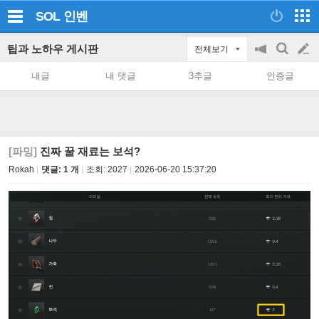
SOL
인벤
팁과 노하우 게시판
전체보기
공
검
글
지
색
내글
내 댓글
3추글
인증글
on/off
쓰
기
[파밍]
진짜 꿀 재료는 보석?
Rokah
댓글: 1 개
조회:
2027
2026-06-20 15:37:20