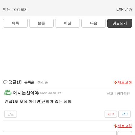
메뉴
인장보기
EXP 54%
목록
본문
이전
다음
댓글쓰기
댓글
(1)
등록순
|
최신순
새로고침
메시는신이야
26-06-28 07:27
신고
|
공감 확인
린델1도 보석 아니면 큰의미 없는 상황
답글
0
0
새로고침