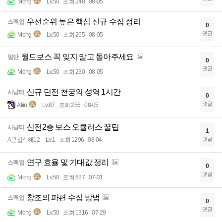
Mohg
Lv.50
조회 248
08-05
우선순위 높은 핵심 신규 수집 정리
스펙업
0
댓글
Mohg
Lv.50
조회 265
08-05
월드보스 꼭 잊지 말고 돌아주세요
일반
0
댓글
Mohg
Lv.50
조회 230
08-05
신규 던전 천궁의 성역 1시간
사냥터
0
댓글
Aliin
Lv.87
조회 256
08-05
신전2층 보스 오큘러스 꿀팁
사냥터
1
댓글
A큰집식혜12
Lv.1
조회 1296
08-04
연구 효율 및 기대값 정리
스펙업
0
댓글
Mohg
Lv.50
조회 687
07-31
창조의 파편 수집 방법
스펙업
0
댓글
Mohg
Lv.50
조회 1316
07-29