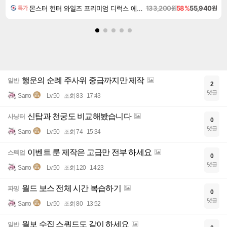
몬스터 헌터 와일즈 프리미엄 디럭스 에디션 Monster Hunter Wilds Premium Deluxe Edition
133,200원
58%
55,940원
특가
행운의 순례 주사위 중급까지만 제작
일반
2
댓글
Sarro
Lv.50
조회 83
17:43
신탑과 천궁도 비교해봤습니다
사냥터
0
댓글
Sarro
Lv.50
조회 74
15:34
이벤트 룬 제작은 고급만 전부 하세요
스펙업
0
댓글
Sarro
Lv.50
조회 120
14:23
월드 보스 전체 시간 복습하기
파밍
0
댓글
Sarro
Lv.50
조회 80
13:52
월보 수집 스쿼드도 같이 하세요
일반