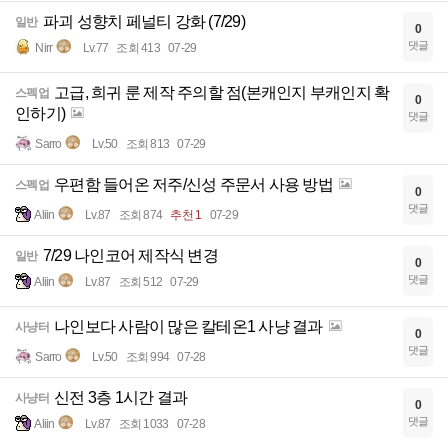
파괴 성향치 페널티 강화 (7/29)
일반
0
댓글
Nirr
Lv.77
조회 413
07-29
고급, 희귀 룬 제작 주의할 점(본캐인지 부캐인지 확
스펙업
0
인하기)
댓글
Sarro
Lv.50
조회 813
07-29
우편함 들어온 저주/신성 주문서 사용 방법
스펙업
0
댓글
Aliin
Lv.87
조회 874
추천 1
07-29
7/29 나인코어 제작식 변경
일반
0
댓글
Aliin
Lv.87
조회 512
07-29
나인보다 사람이 많은 칼테온1 사냥 결과
사냥터
0
댓글
Sarro
Lv.50
조회 994
07-28
신전 3층 1시간 결과
사냥터
0
댓글
Aliin
Lv.87
조회 1033
07-28