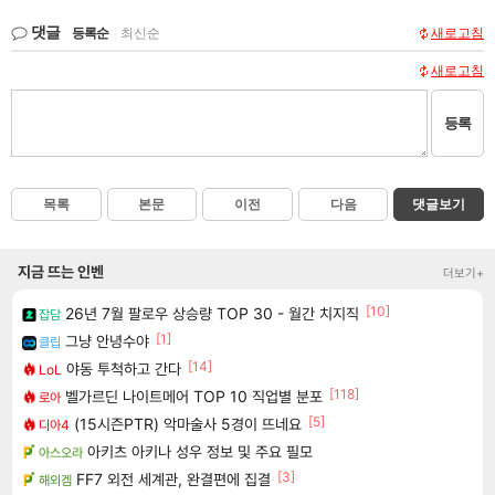
댓글
등록순
|
최신순
새로고침
새로고침
등록
목록
본문
이전
다음
댓글보기
지금 뜨는 인벤
더보기+
[10]
26년 7월 팔로우 상승량 TOP 30 - 월간 치지직
잡담
[1]
그냥 안녕수야
클립
[14]
야동 투척하고 간다
LoL
[118]
벨가르딘 나이트메어 TOP 10 직업별 분포
로아
[5]
(15시즌PTR) 악마술사 5경이 뜨네요
디아4
아키츠 아키나 성우 정보 및 주요 필모
아스오라
[3]
FF7 외전 세계관, 완결편에 집결
해외겜