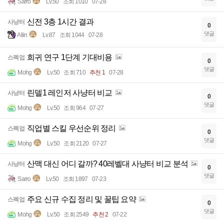
Sarro
Lv.50
조회 1010
07-28
신전 3층 1시간 결과
사냥터
0
댓글
Aliin
Lv.87
조회 1044
07-28
희귀 연구 1단계 기대비용
스펙업
0
댓글
Mohg
Lv.50
조회 710
추천 1
07-28
린델1 레인저 사냥터 비교
사냥터
0
댓글
Mohg
Lv.50
조회 964
07-27
직업별 스킬 우선순위 정리
스펙업
0
댓글
Mohg
Lv.50
조회 2120
07-27
산맥 대신 어디 갈까? 40레벨대 사냥터 비교 분석
사냥터
0
댓글
Sarro
Lv.50
조회 1897
07-23
주요 신규 수집 정리 및 꿀팁 요약
스펙업
0
댓글
Mohg
Lv.50
조회 2549
추천 2
07-22