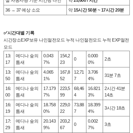
실 자동사냥 기준 시간당 나인
약
25,600 / 시간
36 → 37 예상 소요
약
15시간 50분 ~ 17시간 20분
✅
시간대별 기록
시간장소EXP보유 나인절전모드 누적 나인절전모드 누적 EXP절전
모드
13:
메디나 숲의
0.043
154,2
0.000
0
2초
17
틈새
7%
23
0%
13:
메디나 숲의
4.065
167,8
12,71
3.706
31분 7초
50
틈새
1%
52
7
4%
16:
메디나 숲의
17.179
223,5
68,46
16.821
2시간 41분
00
틈새
7%
99
4
3%
14초
16:
메디나 숲의
18.758
229,0
73,88
18.399
3시간 18초
19
틈새
0%
22
7
4%
17:
메디나 숲의
20.143
203,2
0.002
0
3초
29
틈새
9%
67
7%