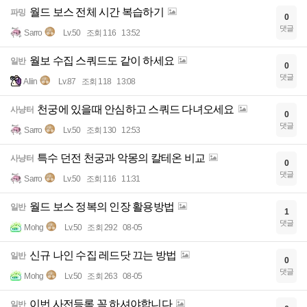
월드 보스 전체 시간 복습하기
파밍
0
댓글
Sarro
Lv.50
조회 116
13:52
월보 수집 스쿼드도 같이 하세요
일반
0
댓글
Aliin
Lv.87
조회 118
13:08
천궁에 있을때 안심하고 스쿼드 다녀오세요
사냥터
0
댓글
Sarro
Lv.50
조회 130
12:53
특수 던전 천궁과 악몽의 칼테온 비교
사냥터
0
댓글
Sarro
Lv.50
조회 116
11:31
월드 보스 정복의 인장 활용방법
일반
1
댓글
Mohg
Lv.50
조회 292
08-05
신규 나인 수집 레드닷 끄는 방법
일반
0
댓글
Mohg
Lv.50
조회 263
08-05
이번 사전등록 꼭 하셔야합니다
일반