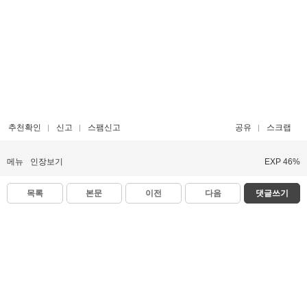
추천확인
신고
스팸신고
공유
스크랩
메뉴
인장보기
EXP 46%
목록
본문
이전
다음
댓글쓰기