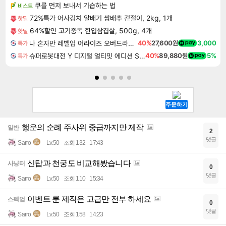
쿠를 먼저 보내서 기습하는 법
비스트
72%특가 어사김치 알배기 쌈배추 겉절이, 2kg, 1개
핫딜
64%할인 고기중독 한입삼겹살, 500g, 4개
핫딜
나 혼자만 레벨업 어라이즈 오버드라이브 Solo Leveling Arise
40%
27,600원
3,000
특가
슈퍼로봇대전 Y 디지털 얼티밋 에디션 Super Robot Wars Y Digital Ultimate Edition
40%
89,880원
5%
특가
행운의 순례 주사위 중급까지만 제작
일반
2
댓글
Sarro
Lv.50
조회 132
17:43
신탑과 천궁도 비교해봤습니다
사냥터
0
댓글
Sarro
Lv.50
조회 110
15:34
이벤트 룬 제작은 고급만 전부 하세요
스펙업
0
댓글
Sarro
Lv.50
조회 158
14:23