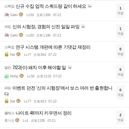
신규 수집 업적 스쿼드랑 같이 하세요
스펙업
1
댓글
Sarro
Lv.50
조회 1306
07-22
신의 시험장, 경험의 신전 일일 파밍
파밍
1
댓글
Sarro
Lv.50
조회 1196
07-22
연구 시스템 개편에 따른 기댓값 재정리
스펙업
0
댓글
Nirr
Lv.77
조회 840
07-22
7/22(수) 패치 이후 해야할 일
일반
0
댓글
Mohg
Lv.50
조회 1233
07-22
이벤트 던전 '신의 시험장'에서 보스 여러 번 출현합니
파밍
0
다
댓글
Nirr
Lv.77
조회 823
07-22
나이트 48까지 키우면서 정리
클래스
2
댓글
훅가오
Lv.1
조회 1295
07-21