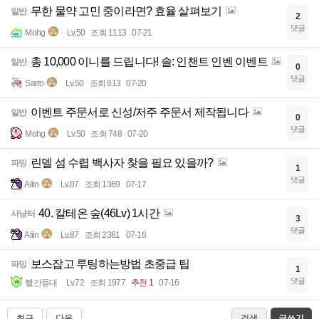
무한 물약 고민 중이라면? 효율 살펴보기
일반
2
댓글
Mohg
Lv.50
조회 1113
07-21
총 10,000 이니를 드립니다! 솔: 인챈트 인벤 이벤트
일반
0
댓글
Sarro
Lv.50
조회 813
07-20
이벤트 주문서로 신성/저주 주문서 제작됩니다
일반
0
댓글
Mohg
Lv.50
조회 748
07-20
린델 섬 수렵 백사자 찾을 필요 있을까?
파밍
1
댓글
Aliin
Lv.87
조회 1369
07-17
40. 칼테온 숲(46Lv) 1시간
사냥터
3
댓글
Aliin
Lv.87
조회 2361
07-16
보스잡고 루팅하는방법 초중급 팁
파밍
1
댓글
빨간등대
Lv.72
조회 1977
추천 1
07-16
최근
다음
검색
글쓰기