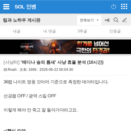
SOL
인벤
팁과 노하우 게시판
전체보기
공
검
글
지
색
내글
내 댓글
3추글
인증글
on/off
쓰
기
[사냥터]
'메디나 숲의 틈새' 사냥 효율 분석 (10시간)
Roah
조회:
1666
2026-06-22 00:04:30
36렙 나이트 영웅 갓아머 기준으로 측정한 데이터입니다.
선공몹 OFF / 광역 스킬 OFF
이렇게 해야 안 죽고 잘 돌아가더라고요.
✅
핵심 요약