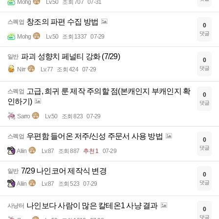
Mohg
Lv.50
조회 707
07-31
창조의 파편 수집 방법
스펙업
0
댓글
Mohg
Lv.50
조회 1337
07-29
파괴 성향치 페널티 강화 (7/29)
일반
0
댓글
Nirr
Lv.77
조회 424
07-29
고급, 희귀 룬 제작 주의할 점(본캐인지 부캐인지 확
스펙업
0
인하기)
댓글
Sarro
Lv.50
조회 823
07-29
우편함 들어온 저주/신성 주문서 사용 방법
스펙업
0
댓글
Aliin
Lv.87
조회 887
추천 1
07-29
7/29 나인코어 제작식 변경
일반
0
댓글
Aliin
Lv.87
조회 523
07-29
나인보다 사람이 많은 칼테온1 사냥 결과
사냥터
0
댓글