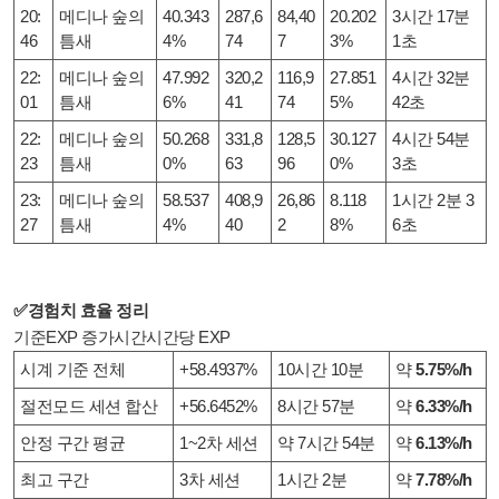
20:
메디나 숲의
40.343
287,6
84,40
20.202
3시간 17분
46
틈새
4%
74
7
3%
1초
22:
메디나 숲의
47.992
320,2
116,9
27.851
4시간 32분
01
틈새
6%
41
74
5%
42초
22:
메디나 숲의
50.268
331,8
128,5
30.127
4시간 54분
23
틈새
0%
63
96
0%
3초
23:
메디나 숲의
58.537
408,9
26,86
8.118
1시간 2분 3
27
틈새
4%
40
2
8%
6초
✅경험치 효율 정리
기준EXP 증가시간시간당 EXP
시계 기준 전체
+58.4937%
10시간 10분
약
5.75%/h
절전모드 세션 합산
+56.6452%
8시간 57분
약
6.33%/h
안정 구간 평균
1~2차 세션
약 7시간 54분
약
6.13%/h
최고 구간
3차 세션
1시간 2분
약
7.78%/h