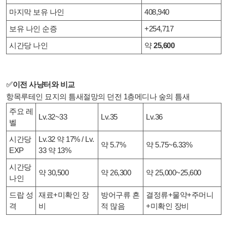
마지막 보유 나인
408,940
보유 나인 순증
+254,717
시간당 나인
약
25,600
✅
이전 사냥터와 비교
항목루테인 묘지의 틈새절망의 던전 1층메디나 숲의 틈새
주요 레
Lv.32~33
Lv.35
Lv.36
벨
시간당
Lv.32 약 17% / Lv.
약 5.7%
약 5.75~6.33%
EXP
33 약 13%
시간당
약 30,500
약 26,300
약 25,000~25,600
나인
드랍 성
재료+미확인 장
방어구류 흔
결정류+물약+주머니
격
비
적 많음
+미확인 장비