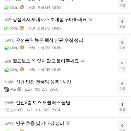
0
댓글
Mohg
Lv.50
조회 324
08-05
상점에서 제네시스 초대장 구매하세요
일반
0
댓글
Mohg
Lv.50
조회 272
08-05
우선순위 높은 핵심 신규 수집 정리
스펙업
0
댓글
Mohg
Lv.50
조회 288
08-05
월드보스 꼭 잊지 말고 돌아주세요
일반
0
댓글
Mohg
Lv.50
조회 245
08-05
신규 던전 천궁의 성역 1시간
사냥터
0
댓글
Aliin
Lv.87
조회 276
08-05
신전2층 보스 오큘러스 꿀팁
사냥터
1
댓글
A큰집식혜12
Lv.1
조회 1320
08-04
연구 효율 및 기대값 정리
스펙업
0
댓글