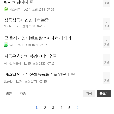
린지 해봤더니
댓글
미스티문
Lv.54
조회 1548
07-15
심쿵삼국지 간만에 하는중
0
댓글
Noobb
Lv.3
조회 1548
07-15
곧 출시 게임 이벤트 쌀먹이나 하러 와라
0
댓글
Ayo
Lv.21
조회 1544
07-15
지금은 천상비 복귀타이밍!?
0
댓글
세나섭딩굴이
Lv.35
조회 1435
07-15
아스달 연대기 신섭 유료뽑기도 없던데
0
댓글
Llawliet
Lv.74
조회 1478
07-15
최근
다음
검색
글쓰기
1
2
3
4
5