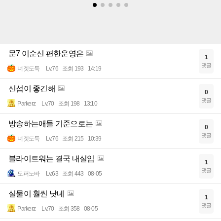
문7 이순신 편한운영은
1
댓글
너겟도둑
Lv.76
조회 193
14:19
신섭이 좋긴해
0
댓글
Parkerz
Lv.70
조회 198
13:10
방송하는애들 기준으로는
0
댓글
너겟도둑
Lv.76
조회 215
10:39
블라이트워는 결국 내실임
1
댓글
도퍼노바
Lv.63
조회 443
08-05
실물이 훨씬 낫네
1
댓글
Parkerz
Lv.70
조회 358
08-05