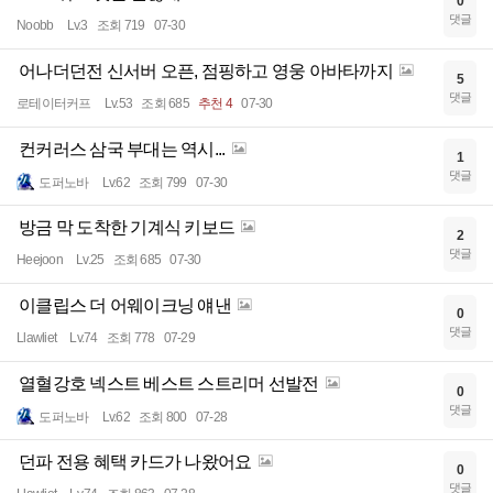
0
댓글
Noobb
Lv.3
조회 719
07-30
어나더던전 신서버 오픈, 점핑하고 영웅 아바타까지
5
댓글
로테이터커프
Lv.53
조회 685
추천 4
07-30
컨커러스 삼국 부대는 역시...
1
댓글
도퍼노바
Lv.62
조회 799
07-30
방금 막 도착한 기계식 키보드
2
댓글
Heejoon
Lv.25
조회 685
07-30
이클립스 더 어웨이크닝 얘낸
0
댓글
Llawliet
Lv.74
조회 778
07-29
열혈강호 넥스트 베스트 스트리머 선발전
0
댓글
도퍼노바
Lv.62
조회 800
07-28
던파 전용 혜택 카드가 나왔어요
0
댓글