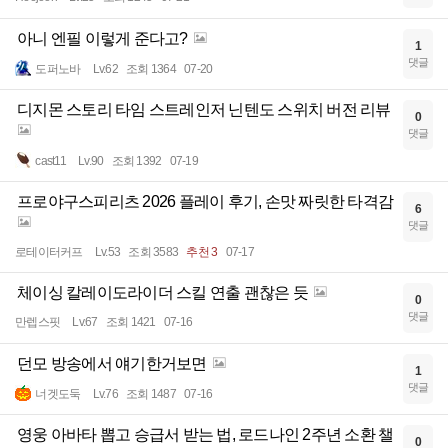
아니 엔필 이렇게 준다고?
1
댓글
도퍼노바
Lv.62
조회 1364
07-20
디지몬 스토리 타임 스트레인저 닌텐도 스위치 버전 리뷰
0
댓글
cast11
Lv.90
조회 1392
07-19
프로야구스피리츠 2026 플레이 후기, 손맛 짜릿한 타격감
6
댓글
로테이터커프
Lv.53
조회 3583
추천 3
07-17
체이싱 칼레이도라이더 스킬 연출 괜찮은 듯
0
댓글
만렙스핏
Lv.67
조회 1421
07-16
던모 방송에서 얘기한거보면
1
댓글
너겟도둑
Lv.76
조회 1487
07-16
영웅 아바타 뽑고 승급서 받는 법, 로드나인 2주년 소환 챌
0