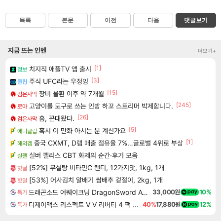
목록
본문
이전
다음
댓글보기
지금 뜨는 인벤
더보기+
[1]
치지직 애플TV 앱 출시
정보
[3]
주식 UFC라는 우정잉
클립
[15]
장비 올환 이후 약 7개월
검은사막
[245]
고양이를 도구로 쓰는 인방 하꼬 스트리머 박제합니다.
로아
[26]
흠, 꼰대왔다.
검은사막
[5]
혹시 이 만화 아시는 분 계신가요
애니클립
[1]
중국 CXMT, D램 매출 점유율 7%…글로벌 4위로 부상
해외겜
실버 팰리스 CBT 화제의 순간·후기 모음
실팰
[52%] 무설탕 비타민C 캔디, 12가지맛, 1kg, 1개
핫딜
[53%] 어사김치 알배기 쌈배추 겉절이, 2kg, 1개
핫딜
드래곤소드 어웨이크닝 DragonSword Awakening
33,000원
10%
특가
디제이맥스 리스펙트 V V 리버티 4 팩 DJMAX RESPECT V V Liberty 4 Pack DLC
40%
17,880원
12%
특가