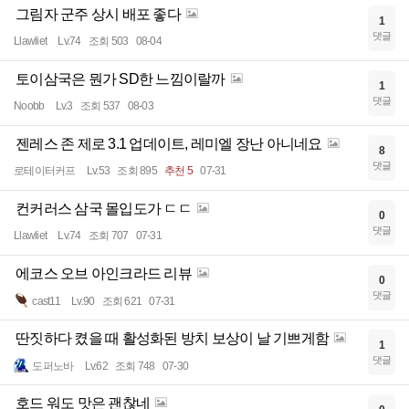
그림자 군주 상시 배포 좋다
1
댓글
Llawliet
Lv.74
조회 503
08-04
토이삼국은 뭔가 SD한 느낌이랄까
1
댓글
Noobb
Lv.3
조회 537
08-03
젠레스 존 제로 3.1 업데이트, 레미엘 장난 아니네요
8
댓글
로테이터커프
Lv.53
조회 895
추천 5
07-31
컨커러스 삼국 몰입도가 ㄷㄷ
0
댓글
Llawliet
Lv.74
조회 707
07-31
에코스 오브 아인크라드 리뷰
0
댓글
cast11
Lv.90
조회 621
07-31
딴짓하다 켰을 때 활성화된 방치 보상이 날 기쁘게함
1
댓글
도퍼노바
Lv.62
조회 748
07-30
호드 워도 맛은 괜찮네