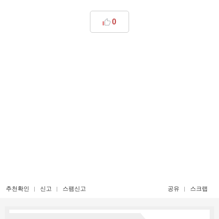
0
추천확인
신고
스팸신고
공유
스크랩