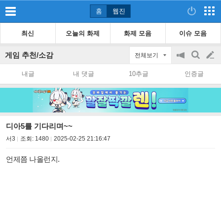
홈
웹진
최신
오늘의 화제
화제 모음
이슈 모음
게임 추천/소감
전체보기
공
검
글
지
색
내글
내 댓글
10추글
인증글
on/off
쓰
기
디아5를 기다리며~~
서3
조회:
1480
2025-02-25 21:16:47
언제쯤 나올런지.