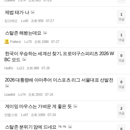
Llawliet
Lv.74
조회 863
07-28
제법 태가 나
1
댓글
킹갓레오
Lv.40
조회 959
07-27
스탈존 해봤는데요
1
댓글
Parkerz
Lv.70
조회 1068
07-27
한국이 우승하는 세계선 찾기, 프로야구스피리츠 2026 W
0
BC 모드
댓글
Half라
Lv.22
조회 989
07-26
2026 대통령배 아마추어 이스포츠 리그 서울대표 선발전
0
댓글
Llawliet
Lv.74
조회 2043
07-24
게이밍 마우스는 가벼운 게 좋은 듯
2
댓글
만렙스핏
Lv.67
조회 1069
07-24
스탈존 분위기 맘에 드네요 ㅋㅋ
0