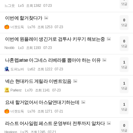
댓글
느그읏
Lv.5
조회 1382
07-23
이번에 할거찾다가
0
댓글
너겟도둑
Lv.76
조회 1253
07-23
이번에 원플레이 생긴거로 검투사 키우기 해보는중
0
댓글
Noobb
Lv.3
조회 1193
07-23
나혼렙arise 아그네스 리베라를 뽑아야 하는 이유
1
댓글
도퍼노바
Lv.62
조회 1222
07-23
넥슨 현대카드 게릴라 이벤트있음
1
댓글
Parkerz
Lv.70
조회 1141
07-23
요새 할거없어서 아스달연대기하는데
1
댓글
너겟도둑
Lv.76
조회 1271
07-21
라스트 어사일럼 페스트 운영부터 전투까지 알차다
0
댓글
Heejoon
Lv.25
조회 1245
07-21