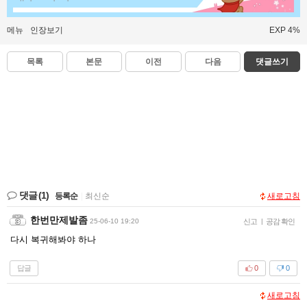
메뉴
인장보기
EXP 4%
목록
본문
이전
다음
댓글쓰기
댓글
(1)
등록순
|
최신순
새로고침
한번만제발좀
25-06-10 19:20
신고
|
공감 확인
다시 복귀해봐야 하나
답글
0
0
새로고침