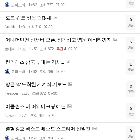
댓글
도퍼노바
Lv.62
조회 737
07-30
호드 워도 맛은 괜찮네
0
댓글
Noobb
Lv.3
조회 710
07-30
어나더던전 신서버 오픈, 점핑하고 영웅 아바타까지
5
댓글
로테이터커프
Lv.53
조회 672
추천 4
07-30
컨커러스 삼국 부대는 역시...
1
댓글
도퍼노바
Lv.62
조회 786
07-30
방금 막 도착한 기계식 키보드
2
댓글
Heejoon
Lv.25
조회 672
07-30
이클립스 더 어웨이크닝 얘낸
0
댓글
Llawliet
Lv.74
조회 764
07-29
열혈강호 넥스트 베스트 스트리머 선발전
0
댓글
도퍼노바
Lv.62
조회 783
07-28