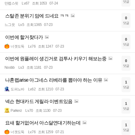
댓글
만렙스핏
Lv.67
조회 1053
07-24
스탈존 분위기 맘에 드네요 ㅋㅋ
0
댓글
느그읏
Lv.5
조회 1365
07-23
이번에 할거찾다가
0
댓글
너겟도둑
Lv.76
조회 1247
07-23
이번에 원플레이 생긴거로 검투사 키우기 해보는중
0
댓글
Noobb
Lv.3
조회 1181
07-23
나혼렙arise 아그네스 리베라를 뽑아야 하는 이유
1
댓글
도퍼노바
Lv.62
조회 1210
07-23
넥슨 현대카드 게릴라 이벤트있음
1
댓글
Parkerz
Lv.70
조회 1130
07-23
요새 할거없어서 아스달연대기하는데
1
댓글
너겟도둑
Lv.76
조회 1259
07-21