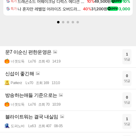
드래곤소드 어웨이크닝 디럭스 에디션 DragonSword Awakening Deluxe Edition
10%
49,500원
10%
특가
나 혼자만 레벨업 어라이즈 오버드라이브 디럭스 에디션 Solo Leveling Arise Overdrive Deluxe Edition
40%
31,200원
3,000
특가
문7 이순신 편한운영은
1
댓글
너겟도둑
Lv.76
조회 43
14:19
신섭이 좋긴해
0
댓글
Parkerz
Lv.70
조회 169
13:10
방송하는애들 기준으로는
0
댓글
너겟도둑
Lv.76
조회 70
10:39
블라이트워는 결국 내실임
1
댓글
도퍼노바
Lv.63
조회 407
08-05