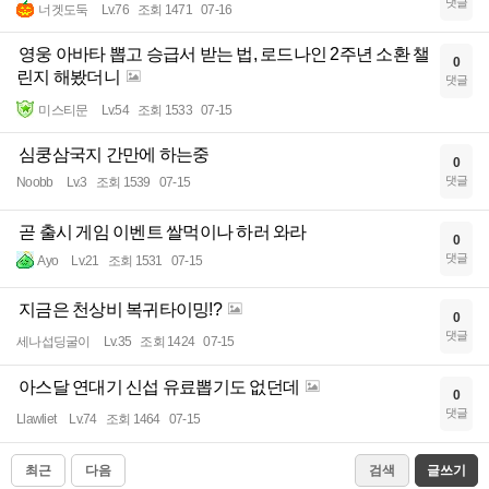
댓글
너겟도둑
Lv.76
조회 1471
07-16
영웅 아바타 뽑고 승급서 받는 법, 로드나인 2주년 소환 챌
0
린지 해봤더니
댓글
미스티문
Lv.54
조회 1533
07-15
심쿵삼국지 간만에 하는중
0
댓글
Noobb
Lv.3
조회 1539
07-15
곧 출시 게임 이벤트 쌀먹이나 하러 와라
0
댓글
Ayo
Lv.21
조회 1531
07-15
지금은 천상비 복귀타이밍!?
0
댓글
세나섭딩굴이
Lv.35
조회 1424
07-15
아스달 연대기 신섭 유료뽑기도 없던데
0
댓글
Llawliet
Lv.74
조회 1464
07-15
최근
다음
검색
글쓰기