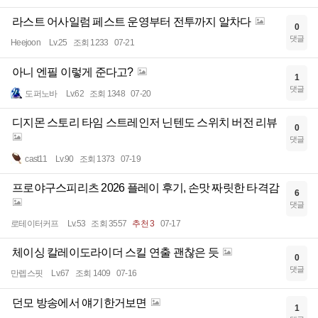
라스트 어사일럼 페스트 운영부터 전투까지 알차다
0
댓글
Heejoon
Lv.25
조회 1233
07-21
아니 엔필 이렇게 준다고?
1
댓글
도퍼노바
Lv.62
조회 1348
07-20
디지몬 스토리 타임 스트레인저 닌텐도 스위치 버전 리뷰
0
댓글
cast11
Lv.90
조회 1373
07-19
프로야구스피리츠 2026 플레이 후기, 손맛 짜릿한 타격감
6
댓글
로테이터커프
Lv.53
조회 3557
추천 3
07-17
체이싱 칼레이도라이더 스킬 연출 괜찮은 듯
0
댓글
만렙스핏
Lv.67
조회 1409
07-16
던모 방송에서 얘기한거보면
1