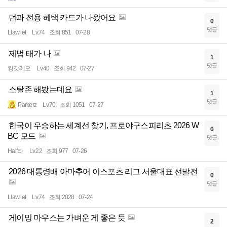
던파 전용 혜택 카드가 나왔어요
0
댓글
Llawliet
Lv.74
조회 851
07-28
제법 태가 나
1
댓글
킹갓레오
Lv.40
조회 942
07-27
스탈존 해봤는데요
1
댓글
Parkerz
Lv.70
조회 1051
07-27
한국이 우승하는 세계선 찾기, 프로야구스피리츠 2026 W
0
BC 모드
댓글
Half라
Lv.22
조회 977
07-26
2026 대통령배 아마추어 이스포츠 리그 서울대표 선발전
0
댓글
Llawliet
Lv.74
조회 2028
07-24
게이밍 마우스는 가벼운 게 좋은 듯
2