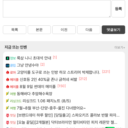
등록
목록
본문
이전
다음
댓글보기
지금 뜨는 인벤
더보기+
[1]
룩삼 니니 초대석 안내
정보
[2]
그냥 안녕수야
클립
[221]
고양이를 도구로 쓰는 인방 하꼬 스트리머 박제합니다.
로아
[212]
신호등 2인 40%글 존나 긁히네 씨발
메이플
[150]
8월 9일 썬데이 메이플
메이플
동해바다 추암해수욕장
여행
리싱크드 1.06 패치노트 (8/5)
리싱크드
7월~8월 부산-단양-충주-울진 다녀왔어요~
여행
[브랜드데이 하루 할인] [당일출고] 스파오키즈 콜라보 반팔 파자마 모음
핫딜
[오늘 끝딜][2개월분] 닥터브라이언 멀티비타민 피치 레몬맛 젤리 멀티구미 100구미, 2개
핫딜