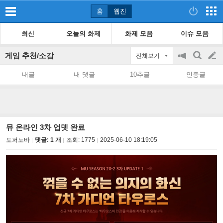
홈
웹진
최신
오늘의 화제
화제 모음
이슈 모음
게임 추천/소감
전체보기
공
검
글
지
색
내글
내 댓글
10추글
인증글
on/off
쓰
기
뮤 온라인 3차 업뎃 완료
도퍼노바
댓글: 1 개
조회:
1775
2025-06-10 18:19:05