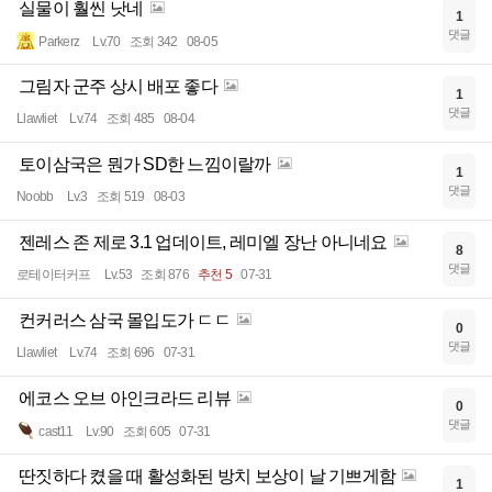
실물이 훨씬 낫네
1
댓글
Parkerz
Lv.70
조회 342
08-05
그림자 군주 상시 배포 좋다
1
댓글
Llawliet
Lv.74
조회 485
08-04
토이삼국은 뭔가 SD한 느낌이랄까
1
댓글
Noobb
Lv.3
조회 519
08-03
젠레스 존 제로 3.1 업데이트, 레미엘 장난 아니네요
8
댓글
로테이터커프
Lv.53
조회 876
추천 5
07-31
컨커러스 삼국 몰입도가 ㄷㄷ
0
댓글
Llawliet
Lv.74
조회 696
07-31
에코스 오브 아인크라드 리뷰
0
댓글
cast11
Lv.90
조회 605
07-31
딴짓하다 켰을 때 활성화된 방치 보상이 날 기쁘게함
1