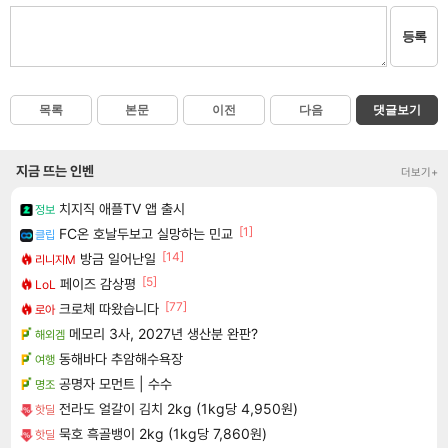
등록
목록
본문
이전
다음
댓글보기
지금 뜨는 인벤
더보기+
치지직 애플TV 앱 출시
정보
[1]
FC온 호날두보고 실망하는 민교
클립
[14]
방금 일어난일
리니지M
[5]
페이즈 감상평
LoL
[77]
크로체 따왔습니다
로아
메모리 3사, 2027년 생산분 완판?
해외겜
동해바다 추암해수욕장
여행
공명자 모먼트 | 수수
명조
전라도 얼갈이 김치 2kg (1kg당 4,950원)
핫딜
묵호 흑골뱅이 2kg (1kg당 7,860원)
핫딜