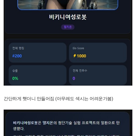
간단하게 햇더니 만들어짐 (아무레도 섹시는 어려운가봄)