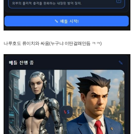
나루호도 류이치와 싸움(누구냐 이딴걸왜만듬 ㅋㅋ)