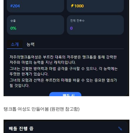
탱크톱 여성도 만들어봄 (원펀맨 참고함)