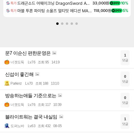
드래곤소드 어웨이크닝 DragonSword Awakening
33,000원
10%
특가
마블 투혼 파이팅 소울즈 얼티밋 에디션 MARVEL Tokon Fighting Souls Ultimate Edition
118,000원
5%
특가
문7 이순신 편한운영은
1
댓글
너겟도둑
Lv.76
조회 95
14:19
신섭이 좋긴해
0
댓글
Parkerz
Lv.70
조회 188
13:10
방송하는애들 기준으로는
0
댓글
너겟도둑
Lv.76
조회 117
10:39
블라이트워는 결국 내실임
1
댓글
도퍼노바
Lv.63
조회 432
08-05