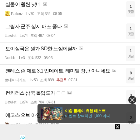
실물이 훨씬 낫네
1
댓글
Parkerz
Lv.70
조회 352
08-05
그림자 군주 상시 배포 좋다
1
댓글
Llawliet
Lv.74
조회 497
08-04
토이삼국은 뭔가 SD한 느낌이랄까
1
댓글
Noobb
Lv.3
조회 532
08-03
젠레스 존 제로 3.1 업데이트, 레미엘 장난 아니네요
8
댓글
로테이터커프
Lv.53
조회 889
추천 5
07-31
컨커러스 삼국 몰입도가 ㄷㄷ
0
댓글
Llawliet
Lv.74
조회 704
07-31
이환 플레이 유형 테스트!
에코스 오브 아인크라드 리뷰
이벤트 참여하면 1,000 이니
0
댓글
cast11
Lv.90
조회 614
07-31
딴짓하다 켰을 때 활성화된 방치 보상이 날 기쁘게함
AD
1