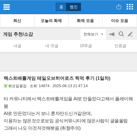
홈
웹진
최신
오늘의 화제
화제 모음
이슈 모음
게임 추천/소감
전체보기
공
검
글
지
색
내글
내 댓글
10추글
인증글
on/off
쓰
기
텍스트배틀게임 테일오브히어로즈 찍먹 후기 (1일차)
화요일꽃집
조회:
14874
2025-06-13 21:47:14
타 커뮤니티에서 텍스트배틀게임을 AI로 만들었다고해서 플레이해
봄
AI로 만든었다는거 보니 혼자만드신거같은데,
이용자는 많은것으로보임 공식커뮤니티에 많은사람이 글을올림
그래서 나도 이것저것해봣음 (취향주의)