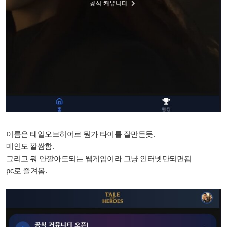
이름은 테일오브히어로 뭔가 타이틀 잘만든듯.
메인도 깔쌈함.
그리고 뭐 안깔아도되는 웹게임이라 그냥 인터넷만되면됨
pc로 즐겨봄.