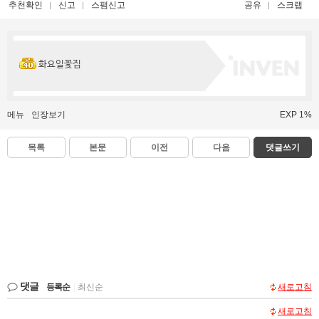
추천확인
신고
스팸신고
공유
스크랩
화요일꽃집
메뉴
인장보기
EXP 1%
목록
본문
이전
다음
댓글쓰기
댓글
등록순
|
최신순
새로고침
새로고침