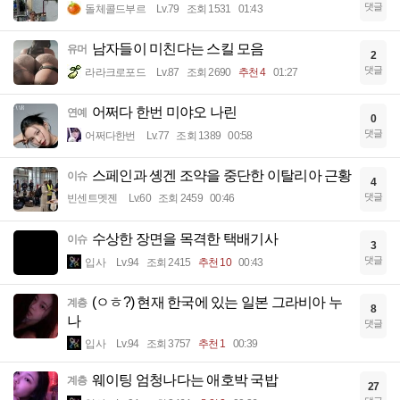
댓글
돌체콜드부르
Lv.79
조회 1531
01:43
남자들이 미친다는 스킬 모음
유머
2
댓글
라라크로포드
Lv.87
조회 2690
추천 4
01:27
어쩌다 한번 미야오 나린
연예
0
댓글
어쩌다한번
Lv.77
조회 1389
00:58
스페인과 솅겐 조약을 중단한 이탈리아 근황
이슈
4
댓글
빈센트멧젠
Lv.60
조회 2459
00:46
수상한 장면을 목격한 택배기사
이슈
3
댓글
입사
Lv.94
조회 2415
추천 10
00:43
(ㅇㅎ?) 현재 한국에 있는 일본 그라비아 누
계층
8
나
댓글
입사
Lv.94
조회 3757
추천 1
00:39
웨이팅 엄청나다는 애호박 국밥
계층
27