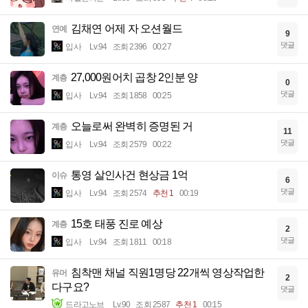
김채연 어제 자 오션월드
연예
9
댓글
입사
Lv.94
조회 2396
00:27
27,000원어치 곱창 2인분 양
계층
0
댓글
입사
Lv.94
조회 1858
00:25
오늘로써 완벽히 증명된 거
계층
11
댓글
입사
Lv.94
조회 2579
00:22
통영 살인사건 현상금 1억
이슈
6
댓글
입사
Lv.94
조회 2574
추천 1
00:19
15호 태풍 진로 예상
계층
2
댓글
입사
Lv.94
조회 1811
00:18
침착맨 채널 직원1명당 22개씩 영상작업한
유머
2
다구요?
댓글
드라고노브
Lv.90
조회 2587
추천 1
00:15