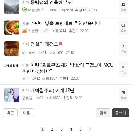
중력댐의 건축해부도
지식
11
댓글
너빨갱이지
Lv.86
조회 5670
추천 13
22:33
라면에 넣을 토핑재료 추천받습니다
계층
63
댓글
쾌변왕
Lv.91
조회 3214
추천 1
22:30
전설의 레전드
지식
2
댓글
아브라카
Lv.91
조회 1996
22:10
이란 "호르무즈 재개방 합의 근접...미, MOU
이슈
8
위반 배상해야"
댓글
균터
Lv.42
조회 1807
추천 1
22:10
개빡침주의) 이게 12년
기타
46
댓글
꿻뻵뗗
Lv.90
조회 6633
추천 6
22:09
최근
다음
검색
글쓰기
1
2
3
4
5