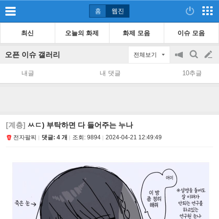
홈
웹진
최신
오늘의 화제
화제 모음
이슈 모음
오픈 이슈 갤러리
전체보기
공
검
글
지
색
내글
내 댓글
10추글
on/off
쓰
기
[계층]
ㅆㄷ) 부탁하면 다 들어주는 누나
전자팔찌
댓글: 4 개
조회:
9894
2024-04-21 12:49:49