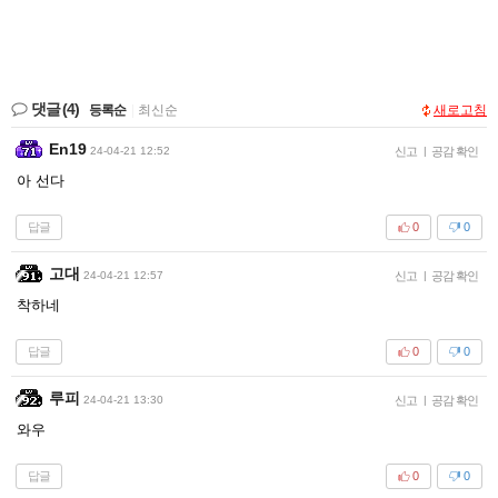
댓글
(4)
등록순
|
최신순
새로고침
En19
24-04-21 12:52
신고
|
공감 확인
아 선다
답글
0
0
고대
24-04-21 12:57
신고
|
공감 확인
착하네
답글
0
0
루피
24-04-21 13:30
신고
|
공감 확인
와우
답글
0
0