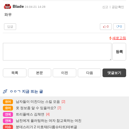
Blade
24-04-21 14:28
신고
|
공감 확인
와우
답글
0
0
새로고침
등록
목록
본문
이전
다음
댓글보기
ㅇㅇㄱ 지금 뜨는 글
남자들이 미친다는 스킬 모음
[2]
유머
옷 정보좀 알 수 있을까요?
[7]
유머
트리플에스 김채연
[4]
연예
남친에게 플러팅하는 여자 참교육하는 여친
연예
분데스리가 2 이호재(다름슈타트)데뷔골
이슈