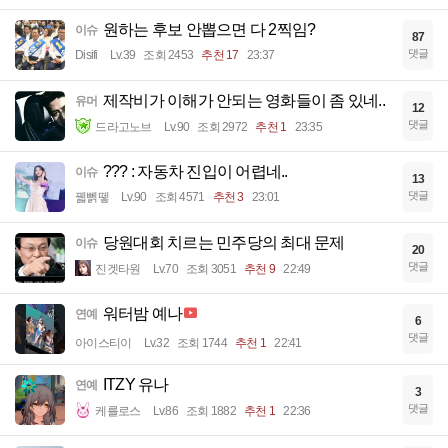
원하는 후보 안뽑으면 다 2찍임?
이슈
87
댓글
Disifi
Lv.39
조회 2453
추천 17
23:37
제작비가 이해가 안되는 영화들이 좀 있네..
유머
12
댓글
드라고노브
Lv.90
조회 2972
추천 1
23:35
??? : 자동차 진입이 어렵네..
이슈
13
댓글
꿻뻵뗗
Lv.90
조회 4571
추천 3
23:01
당원대회 치르는 민주당의 최대 문제
이슈
20
댓글
진겟타원
Lv.70
조회 3051
추천 9
22:49
워터밤 예나
연예
6
댓글
아이스티이
Lv.32
조회 1744
추천 1
22:41
ITZY 유나
연예
3
댓글
케를로스
Lv.86
조회 1882
추천 1
22:36