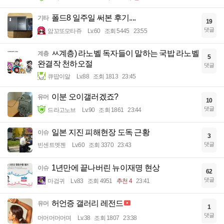
폴드8 일주일 써본 후기....
기타
19
댓글
암꼬또모타쥬
Lv.60
조회 5445
23:55
ㅆ계층) 라노벨 독자들이 말하는 국밥 라노벨
계층
5
완결작 천하오절
댓글
큐땁이알
Lv.88
조회 1813
23:45
이분 오이갤러겠죠?
유머
10
댓글
드라고노브
Lv.90
조회 1861
23:44
일본 지진 피해현장 도독 근황
이슈
3
댓글
빈센트멧젠
Lv.60
조회 3370
23:43
1년만에 끝나버린 뉴이재명 현상
이슈
62
댓글
마검귀
Lv.83
조회 4951
추천 4
23:41
허언증 갤러리 레전드
유머
1
댓글
머머머머머며
Lv.38
조회 1807
23:38