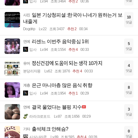
댓글
입사
Lv.94
조회 3464
추천 2
00:36
일본 기상청피셜 :한국아 니네가 원하는거 보
사진
10
내줄게
댓글
Dogdrip
Lv.22
조회 3437
추천 2
00:34
리센느 이번주 음악중심 1위
연예
5
댓글
입사
Lv.94
조회 1554
추천 4
00:33
정신건강에 도움이 되는 생각 10가지
유머
4
댓글
분당리자몽
Lv.62
조회 1876
추천 4
00:33
은근 마니아층 많은 음식 취향
계층
8
댓글
입사
Lv.94
조회 1954
추천 1
00:29
결국 울었다는 블핑 지수
연예
3
댓글
라라크로포드
Lv.87
조회 1656
00:29
출석체크 안해슴?
기타
0
댓글
사실난라쿤
Lv.89
조회 595
추천 4
00:28