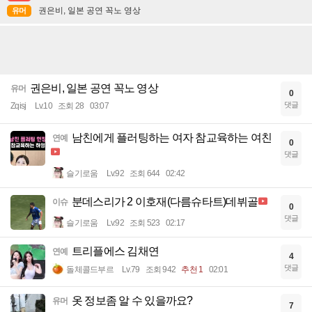
권은비, 일본 공연 꼭노 영상
유머
권은비, 일본 공연 꼭노 영상
유머
0
댓글
Zqisj
Lv.10
조회 28
03:07
남친에게 플러팅하는 여자 참교육하는 여친
연예
0
댓글
슬기로움
Lv.92
조회 644
02:42
분데스리가 2 이호재(다름슈타트)데뷔골
이슈
0
댓글
슬기로움
Lv.92
조회 523
02:17
트리플에스 김채연
연예
4
댓글
돌체콜드부르
Lv.79
조회 942
추천 1
02:01
옷 정보좀 알 수 있을까요?
유머
7