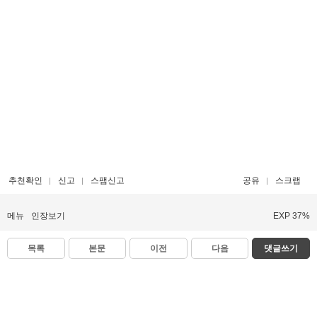
추천확인
신고
스팸신고
공유
스크랩
메뉴
인장보기
EXP 37%
목록
본문
이전
다음
댓글쓰기