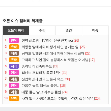
오픈 이슈 갤러리 화제글
오늘의 화제
주간
월간
이슈
1
연예
[26]
현역 최고령 배우라는 신구 근황.jpg
2
유머
[25]
외향형 딸래미와 비행기 타면 생기는 일.
3
계층
[22]
공자도 말했던 사회에서 피해야하는 상급자
4
유머
[17]
고백하고 차인 딸이 불평하자 바로잡는 어머님
5
지식
[11]
중력댐의 건축해부도
6
연예
[11]
리센느 프리티걸 음중 1위~
7
계층
[20]
산업혁명때 영국 노동자 숙소
8
연예
[18]
다음주 놀토 리센느 출연...
9
계층
[24]
태풍 돌핀 말고 이주은 돌핀
10
유머
[20]
차가 없는 사람은 모르는 주말에 나가기 싫은 이유