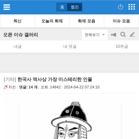
홈
웹진
최신
오늘의 화제
화제 모음
이슈 모음
오픈 이슈 갤러리
전체보기
공
검
글
지
색
내글
내 댓글
10추글
on/off
쓰
기
[기타]
한국사 역사상 가장 미스테리한 인물
치킨
댓글: 14 개
조회:
14842
2024-04-22 07:24:10