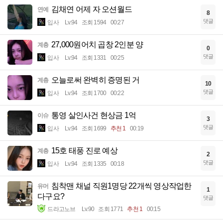
김채연 어제 자 오션월드
연예
8
댓글
입사
Lv.94
조회 1594
00:27
27,000원어치 곱창 2인분 양
계층
0
댓글
입사
Lv.94
조회 1331
00:25
오늘로써 완벽히 증명된 거
계층
10
댓글
입사
Lv.94
조회 1700
00:22
통영 살인사건 현상금 1억
이슈
3
댓글
입사
Lv.94
조회 1699
추천 1
00:19
15호 태풍 진로 예상
계층
2
댓글
입사
Lv.94
조회 1335
00:18
침착맨 채널 직원1명당 22개씩 영상작업한
유머
1
다구요?
댓글
드라고노브
Lv.90
조회 1771
추천 1
00:15