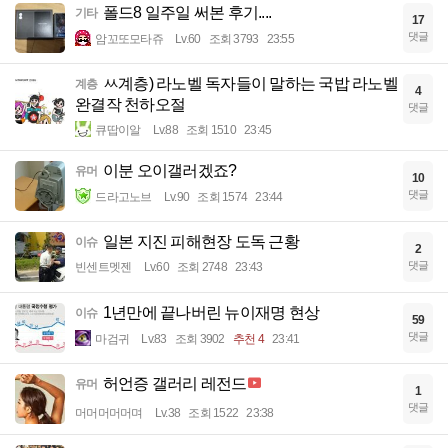
폴드8 일주일 써본 후기....
기타
17
댓글
암꼬또모타쥬
Lv.60
조회 3793
23:55
ㅆ계층) 라노벨 독자들이 말하는 국밥 라노벨
계층
4
완결작 천하오절
댓글
큐땁이알
Lv.88
조회 1510
23:45
이분 오이갤러겠죠?
유머
10
댓글
드라고노브
Lv.90
조회 1574
23:44
일본 지진 피해현장 도독 근황
이슈
2
댓글
빈센트멧젠
Lv.60
조회 2748
23:43
1년만에 끝나버린 뉴이재명 현상
이슈
59
댓글
마검귀
Lv.83
조회 3902
추천 4
23:41
허언증 갤러리 레전드
유머
1
댓글
머머머머머며
Lv.38
조회 1522
23:38