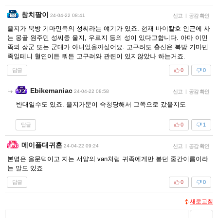
참치팔이
24-04-22 08:41
신고
|
공감 확인
을지가 북방 기마민족의 성씨라는 얘기가 있죠. 현재 바이칼호 인근에 사
는 몽골 원주민 성씨중 울지, 우르지 등의 성이 있다고합니다. 아마 이민
족의 장군 또는 군대가 아니었을까싶어요. 고구려도 출신은 북방 기마민
족일테니 혈연이든 뭐든 고구려와 관련이 있지않았나 하는거죠.
답글
0
0
Ebikemaniac
24-04-22 08:58
신고
|
공감 확인
반대일수도 있죠. 을지가문이 숙청당해서 그쪽으로 갔을지도
답글
0
1
메이플대귀혼
24-04-22 09:24
신고
|
공감 확인
본명은 을문덕이고 지는 서양의 van처럼 귀족에게만 붙던 중간이름이라
는 말도 있죠
답글
0
0
새로고침