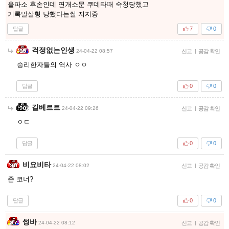
을파소 후손인데 연개소문 쿠데타때 숙청당했고
기록말살형 당했다는썰 지지중
답글
7
0
걱정없는인생
24-04-22 08:57
신고
|
공감 확인
승리한자들의 역사 ㅇㅇ
답글
0
0
길베르트
24-04-22 09:26
신고
|
공감 확인
ㅇㄷ
답글
0
0
비요비타
24-04-22 08:02
신고
|
공감 확인
존 코너?
답글
0
0
썽바
24-04-22 08:12
신고
|
공감 확인