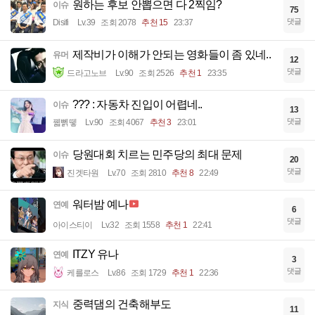
원하는 후보 안뽑으면 다 2찍임?
이슈
75
댓글
Disifi
Lv.39
조회 2078
추천 15
23:37
제작비가 이해가 안되는 영화들이 좀 있네..
유머
12
댓글
드라고노브
Lv.90
조회 2526
추천 1
23:35
??? : 자동차 진입이 어렵네..
이슈
13
댓글
꿻뻵뗗
Lv.90
조회 4067
추천 3
23:01
당원대회 치르는 민주당의 최대 문제
이슈
20
댓글
진겟타원
Lv.70
조회 2810
추천 8
22:49
워터밤 예나
연예
6
댓글
아이스티이
Lv.32
조회 1558
추천 1
22:41
ITZY 유나
연예
3
댓글
케를로스
Lv.86
조회 1729
추천 1
22:36
중력댐의 건축해부도
지식
11