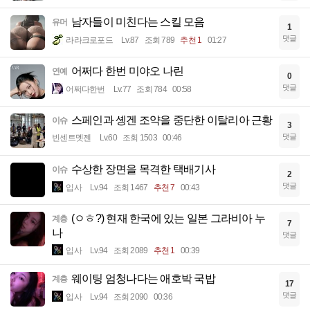
남자들이 미친다는 스킬 모음
유머
1
댓글
라라크로포드
Lv.87
조회 789
추천 1
01:27
어쩌다 한번 미야오 나린
연예
0
댓글
어쩌다한번
Lv.77
조회 784
00:58
스페인과 솅겐 조약을 중단한 이탈리아 근황
이슈
3
댓글
빈센트멧젠
Lv.60
조회 1503
00:46
수상한 장면을 목격한 택배기사
이슈
2
댓글
입사
Lv.94
조회 1467
추천 7
00:43
(ㅇㅎ?) 현재 한국에 있는 일본 그라비아 누
계층
7
나
댓글
입사
Lv.94
조회 2089
추천 1
00:39
웨이팅 엄청나다는 애호박 국밥
계층
17
댓글
입사
Lv.94
조회 2090
00:36