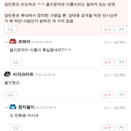
양만춘도 비슷하죠 ㅋㅋ 을지문덕은 이름이라도 알려져 있는 반면
양만춘은 후대에서 창작한 가명일 뿐, 당태종 공격을 막은 안시성주
가 뭐 하던 사람인지 밝혀진 게 거의 없음
답글
4
0
츠래아
24-04-22 09:04
신고
|
공감 확인
을지문덕이 이름이 확실합네까?ㅋㅋ
답글
0
0
비쟈크타르
24-04-22 08:32
신고
|
공감 확인
을지현오
답글
0
0
참치팔이
24-04-22 08:38
신고
|
공감 확인
오 만화좀 아시네
답글
0
0