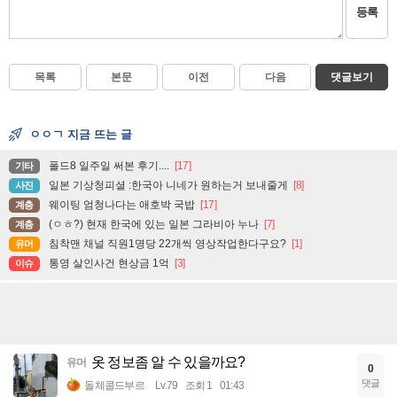
등록
목록
본문
이전
다음
댓글보기
ㅇㅇㄱ 지금 뜨는 글
폴드8 일주일 써본 후기....
[17]
기타
일본 기상청피셜 :한국아 니네가 원하는거 보내줄게
[8]
사진
웨이팅 엄청나다는 애호박 국밥
[17]
계층
(ㅇㅎ?) 현재 한국에 있는 일본 그라비아 누나
[7]
계층
침착맨 채널 직원1명당 22개씩 영상작업한다구요?
[1]
유머
통영 살인사건 현상금 1억
[3]
이슈
옷 정보좀 알 수 있을까요?
유머
0
댓글
돌체콜드부르
Lv.79
조회 1
01:43