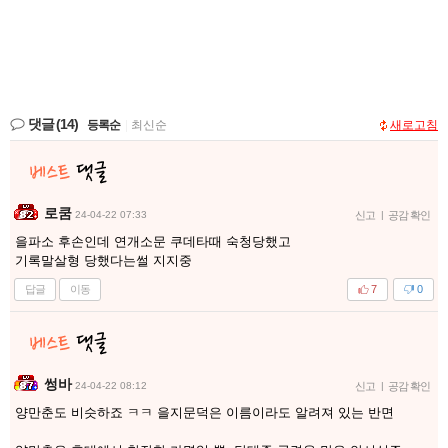
댓글
(14)
등록순
|
최신순
새로고침
로쿰
24-04-22 07:33
신고
|
공감 확인
을파소 후손인데 연개소문 쿠데타때 숙청당했고
기록말살형 당했다는썰 지지중
답글
이동
7
0
썽바
24-04-22 08:12
신고
|
공감 확인
양만춘도 비슷하죠 ㅋㅋ 을지문덕은 이름이라도 알려져 있는 반면