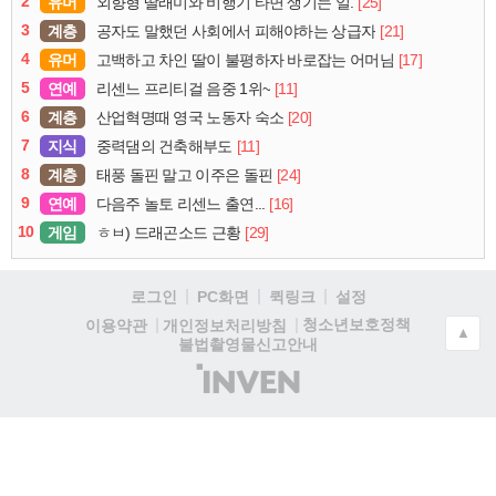
2
유머
[25]
외향형 딸래미와 비행기 타면 생기는 일.
3
계층
[21]
공자도 말했던 사회에서 피해야하는 상급자
4
유머
[17]
고백하고 차인 딸이 불평하자 바로잡는 어머님
5
연예
[11]
리센느 프리티걸 음중 1위~
6
계층
[20]
산업혁명때 영국 노동자 숙소
7
지식
[11]
중력댐의 건축해부도
8
계층
[24]
태풍 돌핀 말고 이주은 돌핀
9
연예
[16]
다음주 놀토 리센느 출연...
10
게임
[29]
ㅎㅂ) 드래곤소드 근황
로그인
PC화면
퀵링크
설정
청소년보호정책
이용약관
개인정보처리방침
▲
불법촬영물신고안내
(주)
인
벤