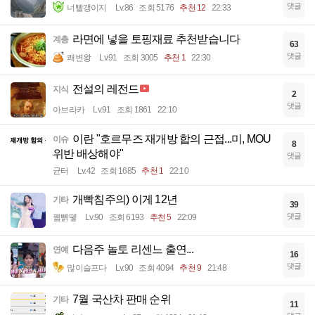
댓글
너빨갱이지
Lv.86
조회 5176
추천 12
22:33
라면에 넣을 토핑재료 추천받습니다
계층
63
댓글
쾌변왕
Lv.91
조회 3005
추천 1
22:30
전설의 레전드
지식
2
댓글
아브라카
Lv.91
조회 1861
22:10
이란 "호르무즈 재개방 합의 근접...미, MOU
이슈
8
위반 배상해야"
댓글
균터
Lv.42
조회 1685
추천 1
22:10
개빡침주의) 이게 12년
기타
39
댓글
꿻뻵뗗
Lv.90
조회 6193
추천 5
22:09
다음주 놀토 리센느 출연...
연예
16
댓글
많이슬프다
Lv.90
조회 4094
추천 9
21:48
7월 국산차 판매 순위
기타
11