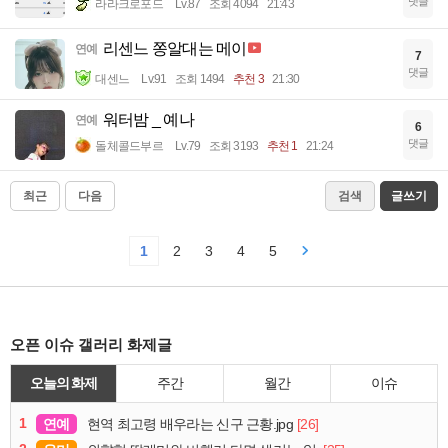
댓글
라라크로포드
Lv.87
조회 4094
21:43
리센느 쫑알대는 메이
연예
7
댓글
대센느
Lv.91
조회 1494
추천 3
21:30
워터밤 _ 예나
연예
6
댓글
돌체콜드부르
Lv.79
조회 3193
추천 1
21:24
최근
다음
검색
글쓰기
1
2
3
4
5
오픈 이슈 갤러리 화제글
오늘의 화제
주간
월간
이슈
1
연예
[26]
현역 최고령 배우라는 신구 근황.jpg