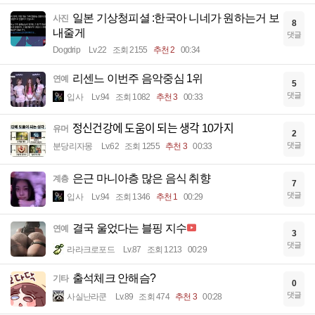
일본 기상청피셜 :한국아 니네가 원하는거 보
사진
8
내줄게
댓글
Dogdrip
Lv.22
조회 2155
추천 2
00:34
리센느 이번주 음악중심 1위
연예
5
댓글
입사
Lv.94
조회 1082
추천 3
00:33
정신건강에 도움이 되는 생각 10가지
유머
2
댓글
분당리자몽
Lv.62
조회 1255
추천 3
00:33
은근 마니아층 많은 음식 취향
계층
7
댓글
입사
Lv.94
조회 1346
추천 1
00:29
결국 울었다는 블핑 지수
연예
3
댓글
라라크로포드
Lv.87
조회 1213
00:29
출석체크 안해슴?
기타
0
댓글
사실난라쿤
Lv.89
조회 474
추천 3
00:28