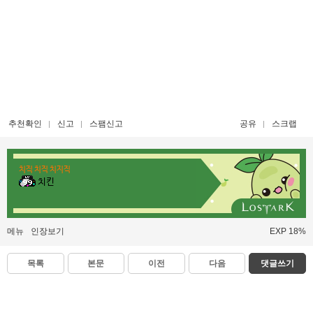
추천확인
신고
스팸신고
공유
스크랩
치직 치직 치지직
치킨
메뉴
인장보기
EXP 18%
목록
본문
이전
다음
댓글쓰기