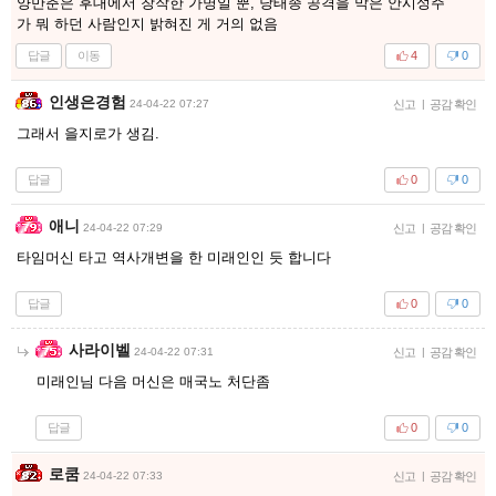
양만춘은 후대에서 창작한 가명일 뿐, 당태종 공격을 막은 안시성주
가 뭐 하던 사람인지 밝혀진 게 거의 없음
답글
이동
4
0
인생은경험
24-04-22 07:27
신고
|
공감 확인
그래서 을지로가 생김.
답글
0
0
애니
24-04-22 07:29
신고
|
공감 확인
타임머신 타고 역사개변을 한 미래인인 듯 합니다
답글
0
0
사라이벨
24-04-22 07:31
신고
|
공감 확인
미래인님 다음 머신은 매국노 처단좀
답글
0
0
로쿰
24-04-22 07:33
신고
|
공감 확인