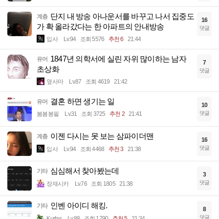
단지 내 방송 아나운서를 바꾸고 나서 집중도
계층
16
가 확 올라갔다는 한 아파트의 안내방송
댓글
입사
Lv.94
조회 5576
추천 6
21:44
1847년 의학서에 실린 자위 많이하는 남자
유머
7
초상화
댓글
옆사마
Lv.87
조회 4619
21:42
결혼 하면 생기는 일
유머
10
댓글
봄봄봉필
Lv.31
조회 3725
추천 2
21:41
이젠 다시는 못 보는 삼파이더맨
계층
16
댓글
입사
Lv.94
조회 4468
추천 3
21:38
심심해서 찾아봤는데
기타
3
댓글
장재시카
Lv.76
조회 1805
21:38
인벤 아이디 해킹.
기타
8
댓글
Kurtas
Lv.88
조회 1790
추천 5
21:34