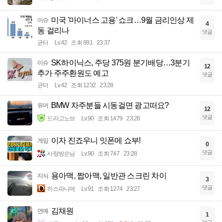
미국 '마이너스 고용' 쇼크…9월 금리인상 제
이슈
4
동 걸리나
댓글
균터
Lv.42
조회 891
23:37
SK하이닉스, 주당 375원 분기배당…3분기
이슈
12
추가 주주환원도 예고
댓글
균터
Lv.42
조회 1232
23:28
BMW 차주분들 시동걸면 광고떠요?
유머
12
댓글
드라고노브
Lv.90
조회 1479
23:28
이자 진죠우니 잇폰메 쇼부!
게임
0
댓글
사랑방손님
Lv.90
조회 747
23:28
용아맥, 짭아맥, 일반관 스크린 차이
지식
3
댓글
히스파니에
Lv.91
조회 1274
23:27
김채원
연예
1