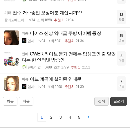
전주 거주중인 오징어분 계십니까??
기타
13
댓글
졸리고배고파
Lv.74
조회 1858
추천 1
21:34
다이소 신상 역대급 주방 아이템 등장
계층
18
댓글
입사
Lv.94
조회 5041
추천 4
21:34
QWER 라이브 듣기 전에는 립싱크인 줄 알았
연예
3
다는 한 인터넷 방송인
댓글
큐땁이알
Lv.88
조회 1779
추천 1
21:32
어느 계곡에 설치된 안내문
이슈
7
댓글
입사
Lv.94
조회 2990
추천 3
21:30
최근
다음
검색
글쓰기
1
2
3
4
5