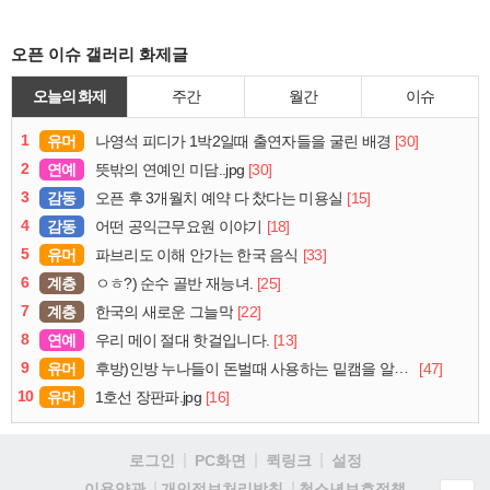
오픈 이슈 갤러리 화제글
오늘의 화제
주간
월간
이슈
1
유머
[30]
나영석 피디가 1박2일때 출연자들을 굴린 배경
2
연예
[30]
뜻밖의 연예인 미담..jpg
3
감동
[15]
오픈 후 3개월치 예약 다 찼다는 미용실
4
감동
[18]
어떤 공익근무요원 이야기
5
유머
[33]
파브리도 이해 안가는 한국 음식
6
계층
[25]
ㅇㅎ?) 순수 골반 재능녀.
7
계층
[22]
한국의 새로운 그늘막
8
연예
[13]
우리 메이 절대 핫걸입니다.
9
유머
[47]
후방)인방 누나들이 돈벌때 사용하는 밑캠을 알아보자
10
유머
[16]
1호선 장판파.jpg
로그인
PC화면
퀵링크
설정
청소년보호정책
이용약관
개인정보처리방침