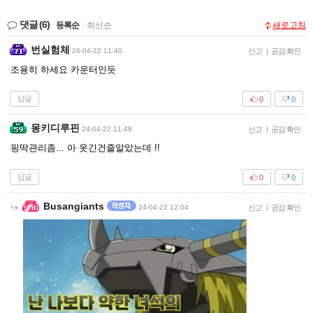
댓글
(6)
등록순
|
최신순
새로고침
번실험체
24-04-22 11:40
신고
|
공감 확인
조용히 하세요 카운터인듯
답글
0
0
몽키디루핀
24-04-22 11:48
신고
|
공감 확인
핑딱관리좀... 아 웃긴건줄알았는데 !!
답글
0
0
Busangiants
24-04-22 12:04
신고
|
공감 확인