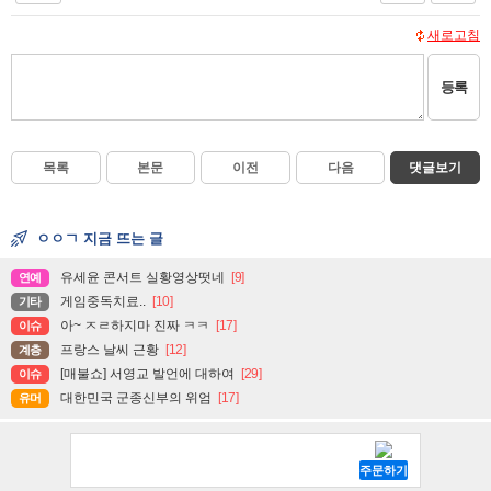
새로고침
등록
목록
본문
이전
다음
댓글보기
ㅇㅇㄱ 지금 뜨는 글
유세윤 콘서트 실황영상떳네
[9]
연예
게임중독치료..
[10]
기타
아~ ㅈㄹ하지마 진짜 ㅋㅋ
[17]
이슈
프랑스 날씨 근황
[12]
계층
[매불쇼] 서영교 발언에 대하여
[29]
이슈
대한민국 군종신부의 위엄
[17]
유머