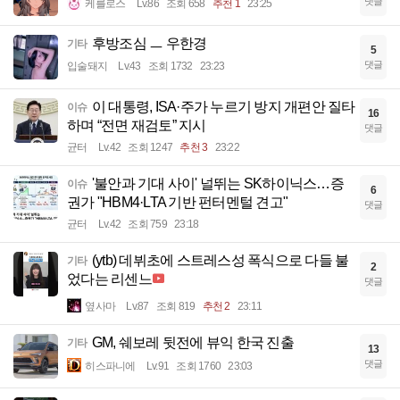
댓글
케를로스
Lv.86
조회 658
추천 1
23:25
후방조심 ㅡ 우한경
기타
5
댓글
입술돼지
Lv.43
조회 1732
23:23
이 대통령, ISA·주가 누르기 방지 개편안 질타
이슈
16
하며 “전면 재검토” 지시
댓글
균터
Lv.42
조회 1247
추천 3
23:22
'불안과 기대 사이' 널뛰는 SK하이닉스…증
이슈
6
권가 "HBM4·LTA 기반 펀터멘털 견고"
댓글
균터
Lv.42
조회 759
23:18
(ytb) 데뷔초에 스트레스성 폭식으로 다들 불
기타
2
었다는 리센느
댓글
옆사마
Lv.87
조회 819
추천 2
23:11
GM, 쉐보레 뒷전에 뷰익 한국 진출
기타
13
댓글
히스파니에
Lv.91
조회 1760
23:03