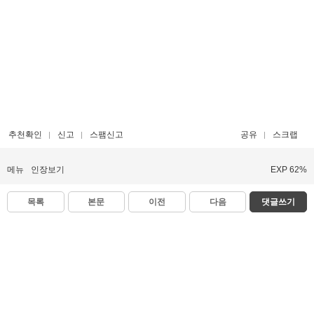
추천확인
신고
스팸신고
공유
스크랩
메뉴
인장보기
EXP 62%
목록
본문
이전
다음
댓글쓰기