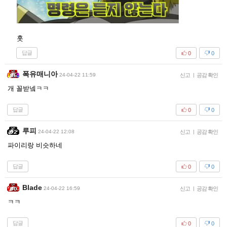
훗
답글
0
0
폭유매니아
24-04-22 11:59
신고
|
공감 확인
개 꼴받넼ㅋㅋ
답글
0
0
루피
24-04-22 12:08
신고
|
공감 확인
파이리랑 비슷하네
답글
0
0
Blade
24-04-22 16:59
신고
|
공감 확인
ㅋㅋ
답글
0
0