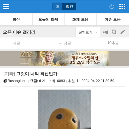
홈
웹진
최신
오늘의 화제
화제 모음
이슈 모음
오픈 이슈 갤러리
전체보기
공
검
글
지
색
내글
내 댓글
10추글
on/off
쓰
기
[기타]
그것이 너의 최선인가
Busangiants
댓글: 6 개
조회:
6093
추천:
1
2024-04-22 11:39:59