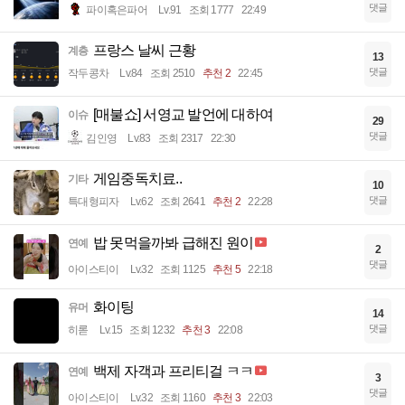
댓글
파이혹은파어
Lv.91
조회 1777
22:49
프랑스 날씨 근황
계층
13
댓글
작두콩차
Lv.84
조회 2510
추천 2
22:45
[매불쇼] 서영교 발언에 대하여
이슈
29
댓글
김인영
Lv.83
조회 2317
22:30
게임중독치료..
기타
10
댓글
특대형피자
Lv.62
조회 2641
추천 2
22:28
밥 못먹을까봐 급해진 원이
연예
2
댓글
아이스티이
Lv.32
조회 1125
추천 5
22:18
화이팅
유머
14
댓글
히롣
Lv.15
조회 1232
추천 3
22:08
백제 자객과 프리티걸 ㅋㅋ
연예
3
댓글
아이스티이
Lv.32
조회 1160
추천 3
22:03