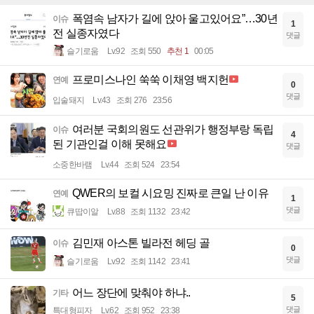
폭염속 남자가 길에 앉아 울고있어요”…30년
이슈
1
전 실종자였다
댓글
슬기로움
Lv.92
조회 550
추천 1
00:05
프로미스나인 쑥쑥 이채영 백지헌
연예
0
댓글
입술돼지
Lv.43
조회 276
23:56
여러분 국회의원도 선관위가 행정부랑 독립
이슈
4
된 기관인걸 이해 못해요
댓글
소중한바램
Lv.44
조회 524
23:54
QWER의 보컬 시요밍 진짜로 큰일 난 이유
연예
1
댓글
큐땁이알
Lv.88
조회 1132
23:42
김민재 아스톤 빌라전 헤딩 골
이슈
0
댓글
슬기로움
Lv.92
조회 1142
23:41
어느 장단에 맞춰야 하냐..
기타
5
댓글
특대형피자
Lv.62
조회 952
23:38