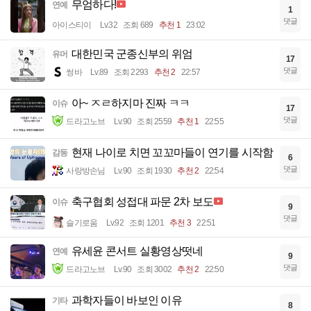
무엄하다!
연예
1
댓글
아이스티이
Lv.32
조회 689
추천 1
23:02
대한민국 군종신부의 위엄
유머
17
댓글
썽바
Lv.89
조회 2293
추천 2
22:57
아~ ㅈㄹ하지마 진짜 ㅋㅋ
이슈
17
댓글
드라고노브
Lv.90
조회 2559
추천 1
22:55
현재 나이로 치면 꼬꼬마들이 연기를 시작함
감동
6
댓글
사랑방손님
Lv.90
조회 1930
추천 2
22:54
축구협회 성접대 파문 2차 보도
이슈
9
댓글
슬기로움
Lv.92
조회 1201
추천 3
22:51
유세윤 콘서트 실황영상떳네
연예
9
댓글
드라고노브
Lv.90
조회 3002
추천 2
22:50
과학자들이 바보인 이유
기타
8