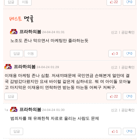
답글
이동
22
0
프라하의봄
24-04-24 01:31
신고
|
공감 확인
노조도 존나 막으면서 마케팅만 졸라하는듯
답글
이동
3
0
프라하의봄
24-04-24 01:29
신고
|
공감 확인
이재용 마케팅 존나 심함. 저새끼때문에 국민연금 손해본게 얼만데 결
국 감방갔다왔지만 요새 바이럴 같은게 심하네요. 뭐 여 아이돌 모아놓
고 마지막은 이재용이 연락하면 받는둥 마는둥 어쩌구 저쩌구.
답글
22
0
프라하의봄
24-04-24 01:30
신고
|
공감 확인
범죄자를 왜 유쾌한척 자료로 올리는 사람도 문제
답글
1
0