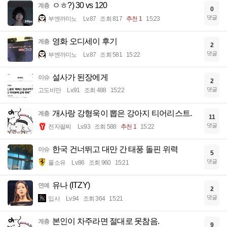
ㅇㅎ?) 30 vs 120
계층
0
댓글
부엔까미노
Lv.87
조회 817
추천 1
15:23
영화 오디세이 후기
계층
2
댓글
부엔까미노
Lv.87
조회 581
15:22
설사가 된장에게
이슈
2
댓글
고도비만
Lv.91
조회 488
15:22
개사랑 강형욱이 뽑은 강아지 티어리스트.
계층
11
댓글
전자팔찌
Lv.93
조회 588
추천 1
15:22
한국 건너뛰고 대만 간 태풍 돌핀 위력
이슈
5
댓글
풀소유
Lv.86
조회 960
15:21
유나 (ITZY)
연예
2
댓글
입사
Lv.94
조회 364
15:21
본인이 차주라면 절대로 못참음.
계층
9