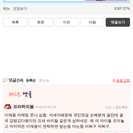
메뉴
인장보기
EXP 37%
목록
본문
이전
다음
댓글쓰기
댓글
(14)
등록순
|
최신순
새로고침
프라하의봄
24-04-24 01:29
신고
|
공감 확인
이재용 마케팅 존나 심함. 저새끼때문에 국민연금 손해본게 얼만데 결
국 감방갔다왔지만 요새 바이럴 같은게 심하네요. 뭐 여 아이돌 모아놓
고 마지막은 이재용이 연락하면 받는둥 마는둥 어쩌구 저쩌구.