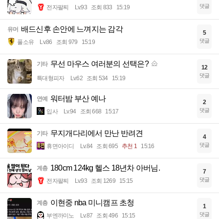
댓글
전자팔찌
Lv.93
조회 833
15:19
배드신후 손안에 느껴지는 감각
유머
5
댓글
풀소유
Lv.86
조회 979
15:19
무선 마우스 여러분의 선택은?
기타
12
댓글
특대형피자
Lv.62
조회 534
15:19
워터밤 부산 예나
연예
2
댓글
입사
Lv.94
조회 668
15:17
무지개다리에서 만난 반려견
기타
4
댓글
휴면아이디
Lv.84
조회 695
추천 1
15:16
180cm 124kg 헬스 18년차 아버님.
계층
7
댓글
전자팔찌
Lv.93
조회 1269
15:15
이현중 nba 미니캠프 초청
계층
1
댓글
부엔까미노
Lv.87
조회 496
15:15