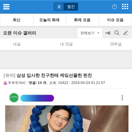
홈
웹진
최신
오늘의 화제
화제 모음
이슈 모음
오픈 이슈 갤러리
전체보기
공
검
글
지
색
내글
내 댓글
10추글
on/off
쓰
기
[유머]
삼성 입사한 친구한테 케잌선물한 찐친
두부두꺼비
댓글: 14 개
조회:
10422
2024-04-24 01:21:07