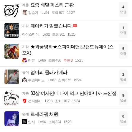
요즘 배달 파스타 근황
계층
4
댓글
강슬기
Lv.94
조회 675
15:27
페이커가 말했습니다.
기타
1
댓글
아이스티이
Lv.32
조회 301
15:25
★외궁영화★스파이더맨:브랜드뉴데이(스
기타
5
포X)
댓글
리뷰
Lv.86
조회 486
추천 3
15:25
엄마의 몰래카메라
유머
2
댓글
부엔까미노
Lv.87
조회 675
15:24
33살 여자인데 나이 먹고 연애하니까 느낀점.
계층
9
댓글
전자팔찌
Lv.93
조회 1017
15:24
르세라핌 채원
연예
0
댓글
입사
Lv.94
조회 324
15:23