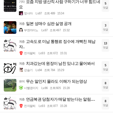
요즘 지방 생산직 사람 구하기가 너무 힘드네
기타
5
요
댓글
옆사마
Lv.87
조회 489
15:34
일본 성매수 심판 실명 공개
계층
3
댓글
부엔까미노
Lv.87
조회 497
15:32
고속도로 미납 통행료 징수에 개빡친 체납
계층
13
자..
댓글
전자팔찌
Lv.93
조회 672
15:31
치과갔는데 원장이 남친 있냐고 물어봐서
계층
5
댓글
강슬기
Lv.94
조회 784
15:29
무슨 말인지 몰라도 이해가 되는영상
유머
8
댓글
너빨갱이지
Lv.86
조회 605
15:28
연금복권 당첨자가 매달 받는다는 알림.....
계층
8
댓글
전자팔찌
Lv.93
조회 877
15:28