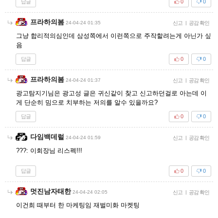
답글
0
0
프라하의봄
24-04-24 01:35
신고
|
공감 확인
그냥 합리적의심인데 삼성쪽에서 이런쪽으로 주작할려는게 아닌가 싶
음
답글
0
0
프라하의봄
24-04-24 01:37
신고
|
공감 확인
광고탐지기님은 광고성 글은 귀신같이 찾고 신고하던걸로 아는데 이
게 단순히 밈으로 치부하는 저의를 알수 있을까요?
답글
0
0
다임백데럴
24-04-24 01:59
신고
|
공감 확인
???: 이회장님 리스펙!!!
답글
0
0
멋진남자태한
24-04-24 02:05
신고
|
공감 확인
이건희 때부터 한 마케팅임 재벌미화 마켓팅