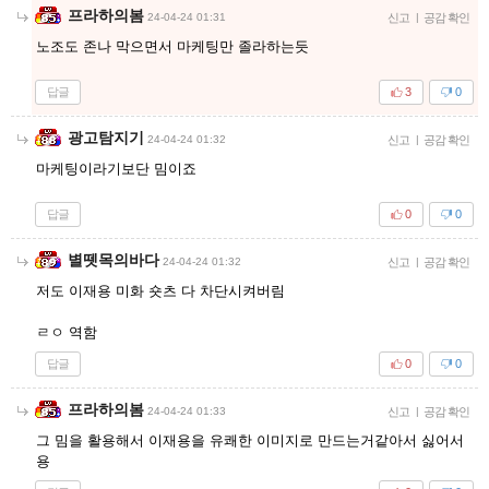
프라하의봄
24-04-24 01:31
신고
|
공감 확인
노조도 존나 막으면서 마케팅만 졸라하는듯
답글
3
0
광고탐지기
24-04-24 01:32
신고
|
공감 확인
마케팅이라기보단 밈이죠
답글
0
0
별뗏목의바다
24-04-24 01:32
신고
|
공감 확인
저도 이재용 미화 숏츠 다 차단시켜버림
ㄹㅇ 역함
답글
0
0
프라하의봄
24-04-24 01:33
신고
|
공감 확인
그 밈을 활용해서 이재용을 유쾌한 이미지로 만드는거같아서 싫어서
용