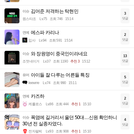
김어준 저격하는 탁현민
이슈
3
댓글
원스타조
Lv.75
조회 746
15:14
에스파 카리나
연예
2
댓글
입사
Lv.94
조회 591
15:14
와 장원영이 중국인이라네요
이슈
13
댓글
조졋네이거
Lv.37
조회 1190
추천 3
15:12
아이들 잘 다루는 어른들 특징
유머
5
댓글
Ieewrre
Lv.74
조회 990
15:11
카즈하
연예
2
댓글
케를로스
Lv.86
조회 444
추천 1
15:10
폭염에 길거리서 울던 50대…신원 확인하니
이슈
4
30년 전 실종자였다.
댓글
전자팔찌
Lv.93
조회 908
추천 1
15:10