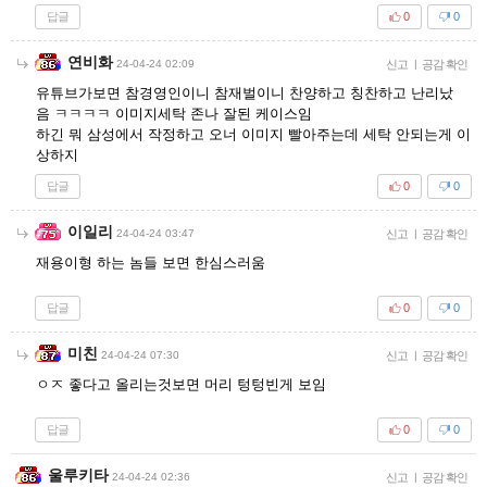
답글
0
0
연비화
24-04-24 02:09
신고
|
공감 확인
유튜브가보면 참경영인이니 참재벌이니 찬양하고 칭찬하고 난리났
음 ㅋㅋㅋㅋ 이미지세탁 존나 잘된 케이스임
하긴 뭐 삼성에서 작정하고 오너 이미지 빨아주는데 세탁 안되는게 이
상하지
답글
0
0
이일리
24-04-24 03:47
신고
|
공감 확인
재용이형 하는 놈들 보면 한심스러움
답글
0
0
미친
24-04-24 07:30
신고
|
공감 확인
ㅇㅈ 좋다고 올리는것보면 머리 텅텅빈게 보임
답글
0
0
울루키타
24-04-24 02:36
신고
|
공감 확인