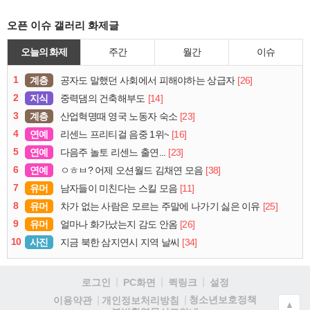
오픈 이슈 갤러리 화제글
오늘의 화제
주간
월간
이슈
1
계층
[26]
공자도 말했던 사회에서 피해야하는 상급자
2
지식
[14]
중력댐의 건축해부도
3
계층
[23]
산업혁명때 영국 노동자 숙소
4
연예
[16]
리센느 프리티걸 음중 1위~
5
연예
[23]
다음주 놀토 리센느 출연...
6
연예
[38]
ㅇㅎㅂ? 어제 오션월드 김채연 모음
7
유머
[11]
남자들이 미친다는 스킬 모음
8
유머
[25]
차가 없는 사람은 모르는 주말에 나가기 싫은 이유
9
유머
[26]
얼마나 화가났는지 감도 안옴
10
사진
[34]
지금 북한 삼지연시 지역 날씨
로그인
PC화면
퀵링크
설정
청소년보호정책
이용약관
개인정보처리방침
▲