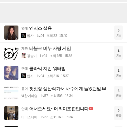
엔믹스 설윤
연예
0
댓글
입사
Lv.94
조회 22
15:40
타블로 비누 사탕 게임
계층
2
댓글
강슬기
Lv.94
조회 155
15:38
클라씨 지민 워터밤
연예
2
댓글
입사
Lv.94
조회 216
15:37
첫짓장 생산직가서 사수에게 들었던말.txt
유머
4
댓글
백합에이슬
Lv.57
조회 503
15:34
어서오세요~ 메리미조합입니다
연예
0
댓글
아이스티이
Lv.32
조회 169
15:34