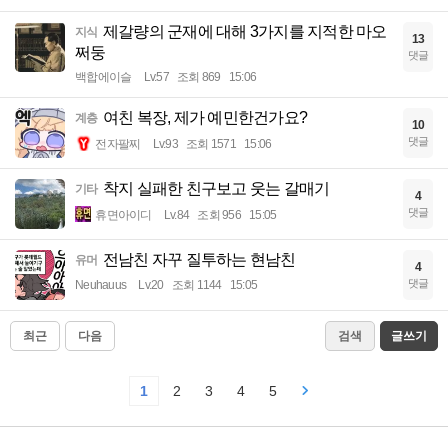
제갈량의 군재에 대해 3가지를 지적한 마오
지식
13
쩌둥
댓글
백합에이슬
Lv.57
조회 869
15:06
여친 복장, 제가 예민한건가요?
계층
10
댓글
전자팔찌
Lv.93
조회 1571
15:06
착지 실패한 친구보고 웃는 갈매기
기타
4
댓글
휴면아이디
Lv.84
조회 956
15:05
전남친 자꾸 질투하는 현남친
유머
4
댓글
Neuhauus
Lv.20
조회 1144
15:05
최근
다음
검색
글쓰기
1
2
3
4
5