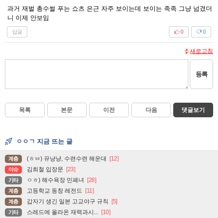
과거 재벌 총수썰 푸는 쇼츠 은근 자주 보이는데 보이는 족족 그냥 넘겼더
니 이제 안보임
답글
0
0
새로고침
등록
목록
본문
이전
다음
댓글보기
ㅇㅇㄱ 지금 뜨는 글
(ㅎㅂ) 뀨냥냥, 수련수련 해운대
[12]
계층
김희철 입장문
[23]
이슈
ㅇㅎ) 해수욕장 민폐녀
[28]
기타
고등학교 동창 레전드
[11]
계층
갑자기 생긴 일본 고교야구 규칙
[5]
계층
스레드에 올라온 재력과시...
[10]
기타