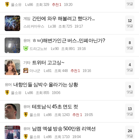
댓글
풀소유
Lv.86
조회 329
추천 1
19:20
간만에 와우 해볼려고 했다가...
게임
12
댓글
스피커마우스
Lv.38
조회 725
19:17
ㅎㅂ)해변가인근 버스..민폐아닌가?
유머
8
댓글
드라고노브
Lv.90
조회 891
19:16
트위터 고고싱~
기타
4
댓글
마나군
Lv.81
조회 448
추천 1
19:16
내향인들 심박수 올라가는 상황
유머
9
댓글
풀소유
Lv.86
조회 855
19:06
테토남식 45초 면도 컷
유머
13
댓글
풀소유
Lv.86
조회 1243
추천 1
19:05
남캠 엑셀 방송 500만원 리액션
유머
24
댓글
풀소유
Lv.86
조회 1710
19:04