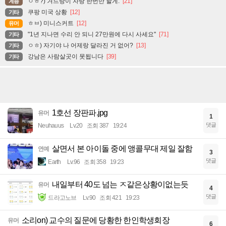
ㅇㅎ?) 겨드랑이 자랑 한번만 할게.
[21]
계층
쿠팡 미국 상황
[12]
기타
ㅎㅂ) 미니스커트
[12]
유머
"1년 지나면 수리 안 되니 27만원에 다시 사세요"
[71]
기타
ㅇㅎ) 자기야 나 어제랑 달라진 거 없어?
[13]
기타
강남은 사람살곳이 못됩니다
[39]
기타
1호선 장판파.jpg
유머
1
댓글
Neuhauus
Lv.20
조회 387
19:24
살면서 본 아이돌 중에 앵콜무대 제일 잘함
연예
3
댓글
Earth
Lv.96
조회 358
19:23
내일부터 40도 넘는 ㅈ같은상황이없는듯
유머
4
댓글
드라고노브
Lv.90
조회 421
19:23
소리on) 교수의 질문에 당황한 한인학생회장
유머
6