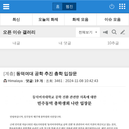
홈
웹진
최신
오늘의 화제
화제 모음
이슈 모음
오픈 이슈 갤러리
전체보기
공
검
글
지
색
내글
내 댓글
10추글
on/off
쓰
기
[계층]
동덕여대 공학 추진 총학 입장문
Himalaya
댓글: 19 개
조회:
3461
2024-11-08 10:42:43