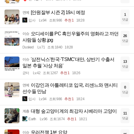
[안원잘부 시즌 2] 19시 예정
연예
1
댓글
입사
Lv.94
조회 986
추천 1
18:28
오디세이를 PC 흑인우월주의 영화라고 까던
이슈
26
사람들 상황.jpg
댓글
Dusked
Lv.71
조회 1840
18:28
'삼전닉스'한국·'TSMC'대만, 상반기 수출서
이슈
13
일본 추월 '사상 처음'
댓글
균터
Lv.42
조회 1267
추천 1
18:26
이강인과 아틀레티코 입국, 리센느와 맨시티
연예
0
선수들 만남
댓글
입사
Lv.94
조회 986
추천 1
18:24
대형 숲고양이계의 최강자 시베리아 고양이
계층
11
댓글
Earth
Lv.96
조회 1674
추천 1
18:21
우러전쟁 1분 요약
이슈