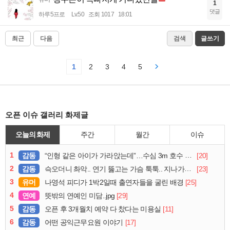
1
댓글
하루5프로
Lv.50
조회 1017
18:01
최근
다음
검색
글쓰기
1
2
3
4
5
오픈 이슈 갤러리 화제글
오늘의 화제
주간
월간
이슈
1
감동
[20]
“인형 같은 아이가 가라앉는데”…수심 3m 호수 뛰어든 60대 의인
2
감동
[23]
슥오더니 촤악.. 연기 뚫고는 가슴 툭툭.. 지나가던 아재의 정체
3
유머
[25]
나영석 피디가 1박2일때 출연자들을 굴린 배경
4
연예
[29]
뜻밖의 연예인 미담..jpg
5
감동
[11]
오픈 후 3개월치 예약 다 찼다는 미용실
6
감동
[17]
어떤 공익근무요원 이야기