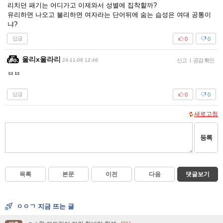
리치던 패기는 어디가고 이제와서 성별에 집착할까?
유리하면 나오고 불리하면 여자라는 단어뒤에 숨는 습성은 여대 공통이
냐?
답글
0
0
울리x울라리
24-11-08 12:46
신고
|
공감 확인
ㅂㅂ
답글
0
0
새로고침
등록
목록
본문
이전
다음
댓글보기
ㅇㅇㄱ 지금 뜨는 글