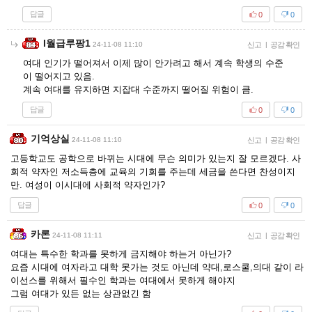
답글
0
0
I월급루팡1
24-11-08 11:10
신고
|
공감 확인
여대 인기가 떨어져서 이제 많이 안가려고 해서 계속 학생의 수준
이 떨어지고 있음.
계속 여대를 유지하면 지잡대 수준까지 떨어질 위험이 큼.
답글
0
0
기억상실
24-11-08 11:10
신고
|
공감 확인
고등학교도 공학으로 바뀌는 시대에 무슨 의미가 있는지 잘 모르겠다. 사
회적 약자인 저소득층에 교육의 기회를 주는데 세금을 쓴다면 찬성이지
만. 여성이 이시대에 사회적 약자인가?
답글
0
0
카론
24-11-08 11:11
신고
|
공감 확인
여대는 특수한 학과를 못하게 금지해야 하는거 아닌가?
요즘 시대에 여자라고 대학 못가는 것도 아닌데 약대,로스쿨,의대 같이 라
이선스를 위해서 필수인 학과는 여대에서 못하게 해야지
그럼 여대가 있든 없는 상관없긴 함