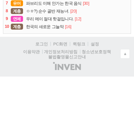
7
유머
[30]
파브리도 이해 안가는 한국 음식
8
계층
[20]
ㅇㅎ?) 순수 골반 재능녀.
9
연예
[12]
우리 메이 절대 핫걸입니다.
10
계층
[16]
한국의 새로운 그늘막
로그인
PC화면
퀵링크
설정
청소년보호정책
이용약관
개인정보처리방침
▲
불법촬영물신고안내
(주)
인
벤