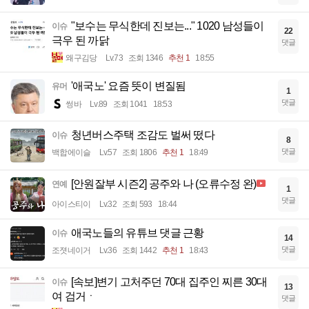
"보수는 무식한데 진보는..." 1020 남성들이
이슈
22
극우 된 까닭
댓글
왜구김당
Lv.73
조회 1346
추천 1
18:55
'애국노' 요즘 뜻이 변질됨
유머
1
댓글
썽바
Lv.89
조회 1041
18:53
청년버스주택 조감도 벌써 떴다
이슈
8
댓글
백합에이슬
Lv.57
조회 1806
추천 1
18:49
[안원잘부 시즌2] 공주와 나 (오류수정 완)
연예
1
댓글
아이스티이
Lv.32
조회 593
18:44
애국노들의 유튜브 댓글 근황
이슈
14
댓글
조졋네이거
Lv.36
조회 1442
추천 1
18:43
[속보]변기 고처주던 70대 집주인 찌른 30대
이슈
13
여 검거ㆍ
댓글