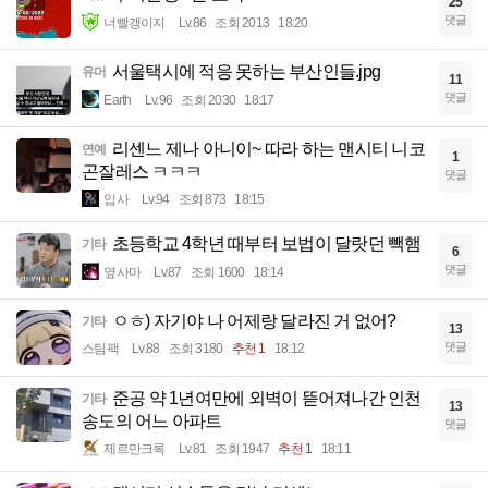
25
댓글
너빨갱이지
Lv.86
조회 2013
18:20
서울택시에 적응 못하는 부산인들.jpg
유머
11
댓글
Earth
Lv.96
조회 2030
18:17
리센느 제나 아니이~ 따라 하는 맨시티 니코
연예
1
곤잘레스 ㅋㅋㅋ
댓글
입사
Lv.94
조회 873
18:15
초등학교 4학년 때부터 보법이 달랏던 빽햄
기타
6
댓글
옆사마
Lv.87
조회 1600
18:14
ㅇㅎ) 자기야 나 어제랑 달라진 거 없어?
기타
13
댓글
스팀팩
Lv.88
조회 3180
추천 1
18:12
준공 약 1년여만에 외벽이 뜯어져나간 인천
기타
13
송도의 어느 아파트
댓글
제르만크록
Lv.81
조회 1947
추천 1
18:11