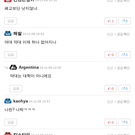
24-11-08 10:50
신고
|
공감 확인
폐교보단 낫지않냐..
답글
1
0
해쌀
24-11-08 10:52
신고
|
공감 확인
여대 약대 이제 하나 없어지나
답글
0
0
Argentina
24-11-08 12:06
신고
|
공감 확인
약대는 대학이 아니에요
답글
0
0
kachya
24-11-08 10:57
신고
|
공감 확인
나란? 나락ㅋㅋㅋ
답글
0
0
칼스타인