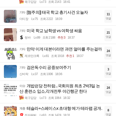
왜구김당
Lv.73
조회 2143
18:41
[혐주의]] 태국 학교 총기사건 오늘자
기타
11
댓글
더티장
Lv.75
조회 2222
18:39
미국 학교 남학생 vs 여학생 싸움
기타
21
댓글
썽바
Lv.89
조회 2188
추천 3
18:37
만약 이게 대본이라면 과연 얼마를 주는걸까
기타
24
댓글
제르만크록
Lv.81
조회 1918
추천 1
18:37
검은독수리 공중보여주기
기타
3
댓글
산바락
Lv.37
조회 1006
18:36
개밥쉰당 천하람...국회의원 최초 2박3일 논
이슈
24
산 훈련소 입소,각개전투 야간행군 한다
댓글
왜구김당
Lv.73
조회 1064
18:32
테슬라+스페이스x 초대형 메가 테라팹 공개.
계층
8
댓글
전자팔찌
Lv.93
조회 1478
18:31