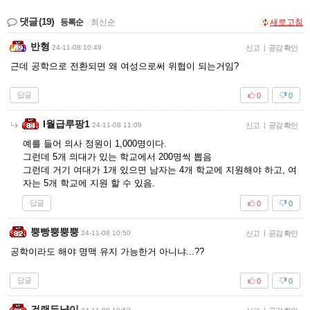
댓글
(19)
등록순
|
최신순
새로고침
반형
24-11-08 10:49
신고
|
공감 확인
근데 공학으로 전환되면 왜 여성으로써 위협이 되는거임?
답글
0
0
I월급루팡1
24-11-08 11:09
신고
|
공감 확인
예를 들어 의사 정원이 1,000명이다.
그런데 5개 의대가 있는 학교에서 200명씩 뽑음
그런데 거기 여대가 1개 있으면 남자는 4개 학교에 지원해야 하고, 여
자는 5개 학교에 지원 할 수 있음.
답글
0
0
뿡빵뿡뿡뿡
24-11-08 10:50
신고
|
공감 확인
공학이라도 해야 명맥 유지 가능한거 아니냐...??
답글
0
0
건랜든냥이