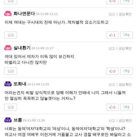
답글
0
0
화나면문다
24-11-08 11:11
신고
|
공감 확인
이제 여대는 구시대의 잔재 아닌가..역차별적 요소기도하고
답글
1
0
실내환기
24-11-08 11:17
신고
|
공감 확인
여대 있어서 여자가 이득 많이 보긴하지
떠벌리고 다니진 않지만
답글
0
0
또화내
24-11-08 11:20
신고
|
공감 확인
머라는건지 씨발 상식적으로 당췌 이해가 안돼네 니미 그래서 니들꺼
만 열심히 꼭꼭쥐고 않놓겟다는 거자느?
답글
0
0
브룸
24-11-08 11:34
신고
|
공감 확인
너희는 동덕'여자'대학교의 '여성'이냐, 동덕여자'대학교'의 '학생'이냐?
여교사 여경 여배우 이런거에 거품물고 교사 경찰 배우로만 봐달라고 소