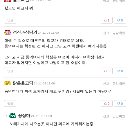
24-11-08 10:58
신고
|
공감 확인
싫으면 폐교지 뭐
답글
1
0
정신과상담의
24-11-08 11:00
신고
|
공감 확인
학생 수 감소로 대부분의 학교가 위태로운 상황.
동덕여대는 확정된 건 아니고 그냥 고려 차원에서 얘기나온듯.
그리고 지금 동덕여대의 핵심은 여성이 아니라 여학생이겠지.
학교가 없어지면 여성이고 나발이고 뭔 소용이야.
답글
0
0
맑은윤고딕
24-11-08 11:06
신고
|
공감 확인
동덕여대가 학생 모자라서 폐교 위기임? 서울에 있는거 아닌가?
답글
0
0
꽁상마
24-11-08 11:09
신고
|
공감 확인
노래가사에 나오는곳 아니면 폐교에 가까워지는중