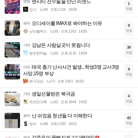
맨시티 선수들을 만난 리센느
연예
1
댓글
입사
Lv.94
조회 1219
18:08
오디세이를 IMAX로 봐야하는 이유
유머
9
댓글
낭만블루스
Lv.91
조회 2263
18:05
강남은 사람살곳이 못됩니다
기타
39
댓글
평온한하늘
Lv.82
조회 3110
18:04
태국 총기 난사사건 발생...학생3명 교사3명
이슈
9
사망,15명 부상
댓글
왜구김당
Lv.73
조회 1363
18:03
생일선물받은 북극곰
기타
4
댓글
제르만크록
Lv.81
조회 1644
18:02
난 쉬었음 청년들 다 이해한다
유머
43
댓글
썽바
Lv.89
조회 2193
18:02
강주은이 목빠지게 기다렸던일
유머