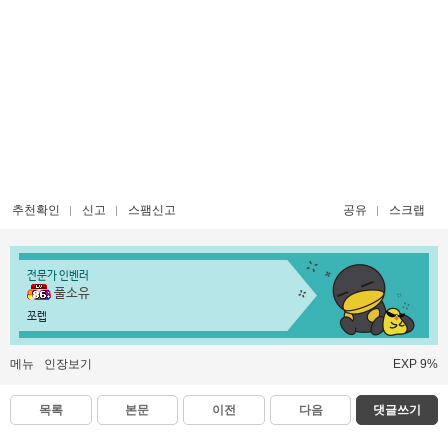
추천확인
신고
스팸신고
공유
스크랩
전문가 인벤러
풀소유
쪼렙
메뉴
인장보기
EXP 9%
목록
본문
이전
다음
댓글쓰기