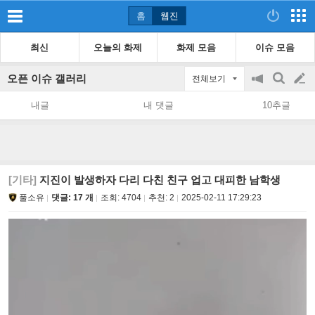
홈
웹진
최신
오늘의 화제
화제 모음
이슈 모음
오픈 이슈 갤러리
전체보기
공
검
글
지
색
내글
내 댓글
10추글
on/off
쓰
기
[기타]
지진이 발생하자 다리 다친 친구 업고 대피한 남학생
풀소유
댓글: 17 개
조회:
4704
추천:
2
2025-02-11 17:29:23