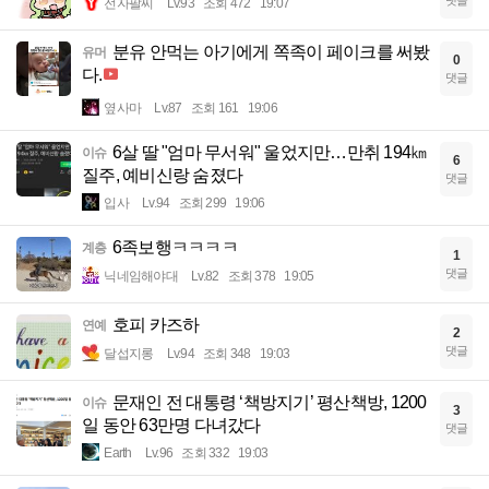
전자팔찌
Lv.93
조회 472
19:07
분유 안먹는 아기에게 쪽족이 페이크를 써봤
유머
0
다.
댓글
옆사마
Lv.87
조회 161
19:06
6살 딸 "엄마 무서워" 울었지만…만취 194㎞
이슈
6
질주, 예비신랑 숨졌다
댓글
입사
Lv.94
조회 299
19:06
6족보행ㅋㅋㅋㅋ
계층
1
댓글
닉네임해야대
Lv.82
조회 378
19:05
호피 카즈하
연예
2
댓글
달섭지롱
Lv.94
조회 348
19:03
문재인 전 대통령 ‘책방지기’ 평산책방, 1200
이슈
3
일 동안 63만명 다녀갔다
댓글
Earth
Lv.96
조회 332
19:03