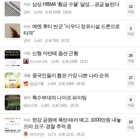
삼성 HBM4 ‘황금 수율’ 달성…공급 늘린다
이슈
12
댓글
균터
Lv.42
조회 1408
18:24
예멘 후티 반군 "사우디 정유시설 드론으로
이슈
3
타격"
댓글
균터
Lv.42
조회 769
18:22
신형 아반떼 옵션 근황
기타
25
댓글
히스파니에
Lv.91
조회 2399
18:17
중국인들이 뽑은 가장 나쁜 나라 순위
계층
17
댓글
달섭지롱
Lv.94
조회 2089
18:16
특수부대의 나이프 파이팅
유머
9
댓글
레드미르
Lv.91
조회 1561
18:15
한강 공원에 폭탄 테러 예고. 1000만원 내놓
이슈
15
으라 요구. 경찰 추적 중
댓글
레이키얀
Lv.73
조회 1132
18:12