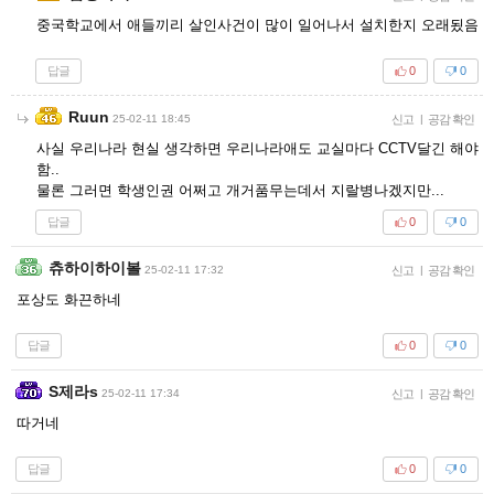
중국학교에서 애들끼리 살인사건이 많이 일어나서 설치한지 오래됬음
답글
0
0
Ruun
25-02-11 18:45
신고
|
공감 확인
사실 우리나라 현실 생각하면 우리나라애도 교실마다 CCTV달긴 해야
함..
물론 그러면 학생인권 어쩌고 개거품무는데서 지랄병나겠지만...
답글
0
0
츄하이하이볼
25-02-11 17:32
신고
|
공감 확인
포상도 화끈하네
답글
0
0
S제라s
25-02-11 17:34
신고
|
공감 확인
따거네
답글
0
0