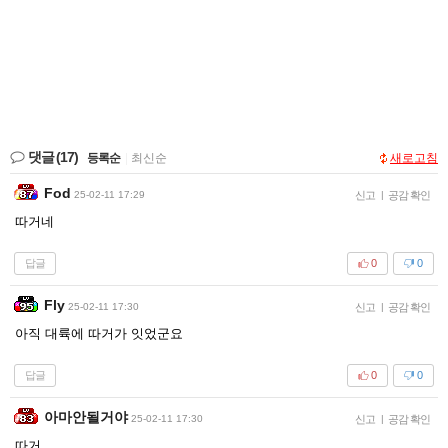
댓글
(17)
등록순
|
최신순
새로고침
Fod
25-02-11 17:29
신고
|
공감 확인
따거네
답글
0
0
Fly
25-02-11 17:30
신고
|
공감 확인
아직 대륙에 따거가 잇었군요
답글
0
0
아마안될거야
25-02-11 17:30
신고
|
공감 확인
따거