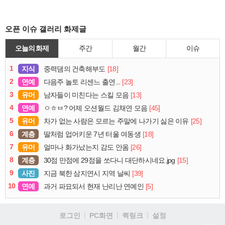
오픈 이슈 갤러리 화제글
오늘의 화제
주간
월간
이슈
1
지식
[18]
중력댐의 건축해부도
2
연예
[23]
다음주 놀토 리센느 출연...
3
유머
[13]
남자들이 미친다는 스킬 모음
4
연예
[45]
ㅇㅎㅂ? 어제 오션월드 김채연 모음
5
유머
[25]
차가 없는 사람은 모르는 주말에 나가기 싫은 이유
6
계층
[18]
딸처럼 업어키운 7년 터울 여동생
7
유머
[26]
얼마나 화가났는지 감도 안옴
8
계층
[15]
30점 만점에 29점을 쏘다니 대단하시네요.jpg
9
사진
[39]
지금 북한 삼지연시 지역 날씨
10
연예
[5]
과거 파묘되서 현재 난리난 연예인
로그인
PC화면
퀵링크
설정