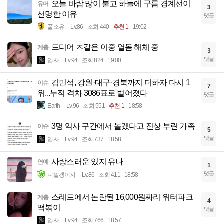
오늘 바람 많이 불고 하늘에 구름 경계선이
유머
3
선명한 이유
댓글
풀소유
Lv.86
조회 440
추천 1
19:02
드디어 ㅈ같은 이중 열돔 해체 중
계층
3
댓글
입사
Lv.94
조회 824
19:00
김민석, 강원·대구·경북까지 더하자 다시 1
이슈
7
위...누적 격차 3086표로 벌어졌다
댓글
Earth
Lv.96
조회 551
추천 1
18:58
3명 익사 구간에서 놀겠다고 진상 부린 가족
이슈
5
댓글
입사
Lv.94
조회 737
18:58
사랑스러운 있지 유나
연예
1
댓글
너빨갱이지
Lv.86
조회 411
18:58
스레드에서 논란된 16,000원짜리 워터파크
계층
4
떡볶이
댓글
입사
Lv.94
조회 766
18:57