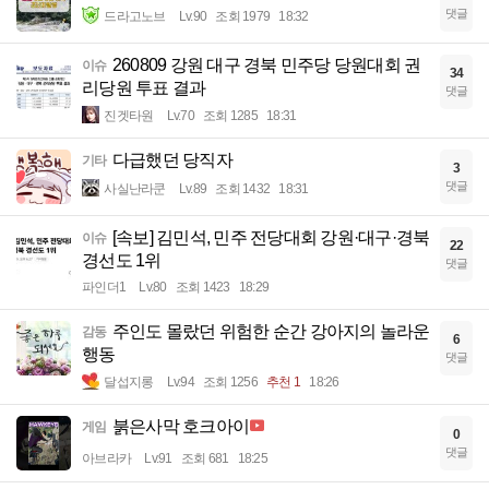
댓글
드라고노브
Lv.90
조회 1979
18:32
260809 강원 대구 경북 민주당 당원대회 권
이슈
34
리당원 투표 결과
댓글
진겟타원
Lv.70
조회 1285
18:31
다급했던 당직자
기타
3
댓글
사실난라쿤
Lv.89
조회 1432
18:31
[속보] 김민석, 민주 전당대회 강원·대구·경북
이슈
22
경선도 1위
댓글
파인더1
Lv.80
조회 1423
18:29
주인도 몰랐던 위험한 순간 강아지의 놀라운
감동
6
행동
댓글
달섭지롱
Lv.94
조회 1256
추천 1
18:26
붉은사막 호크아이
게임
0
댓글
아브라카
Lv.91
조회 681
18:25