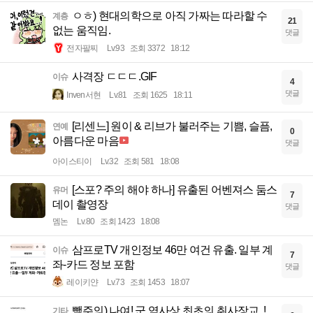
ㅇㅎ) 현대의학으로 아직 가짜는 따라할 수
계층
21
없는 움직임.
댓글
전자팔찌
Lv.93
조회 3372
18:12
사격장 ㄷㄷㄷ.GIF
이슈
4
댓글
Inven서현
Lv.81
조회 1625
18:11
[리센느] 원이 & 리브가 불러주는 기쁨, 슬픔,
연예
0
아름다운 마음
댓글
아이스티이
Lv.32
조회 581
18:08
[스포? 주의 해야 하나] 유출된 어벤져스 둠스
유머
7
데이 촬영장
댓글
멤논
Lv.80
조회 1423
18:08
삼프로TV 개인정보 46만 여건 유출. 일부 계
이슈
7
좌-카드 정보 포함
댓글
레이키얀
Lv.73
조회 1453
18:07
빽주의) 나여! 군 역사상 최초의 취사장교..!
기타