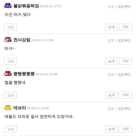
불닭볶음짜장
25-02-11 17:37
신고
|
공감 확인
이건 따거 맞다
답글
0
0
천사강림
25-02-11 17:39
신고
|
공감 확인
따거~
답글
0
0
뿡빵뿡뿡뿡
25-02-11 17:40
신고
|
공감 확인
협을 행했네
답글
0
0
데브리
25-02-11 17:40
신고
|
공감 확인
애들도 의외로 질서 정연하게 도망가네.
답글
0
0