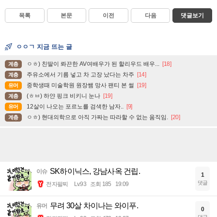
목록
본문
이전
다음
댓글보기
ㅇㅇㄱ 지금 뜨는 글
ㅇㅎ) 친딸이 롸끈한 AV여배우가 된 할리우드 배우...
[18]
계층
주유소에서 기름 넣고 차 고장 났다는 차주
[14]
계층
중학생때 미술학원 원장쌤 망사 팬티 본 썰
[19]
유머
(ㅎㅂ) 하얀 핑크 비키니 눈나
[19]
계층
12살이 나오는 포르노를 검색한 남자..
[9]
유머
ㅇㅎ) 현대의학으로 아직 가짜는 따라할 수 없는 움직임.
[20]
계층
SK하이닉스, 강남사옥 건립.
이슈
1
댓글
전자팔찌
Lv.93
조회 185
19:09
무려 30살 차이나는 와이푸.
유머
0
댓글