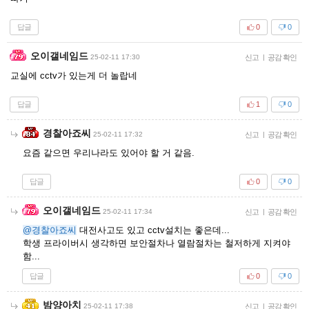
답글
0
0
오이갤네임드
25-02-11 17:30
신고
|
공감 확인
교실에 cctv가 있는게 더 놀랍네
답글
1
0
경찰아죠씨
25-02-11 17:32
신고
|
공감 확인
요즘 같으면 우리나라도 있어야 할 거 같음.
답글
0
0
오이갤네임드
25-02-11 17:34
신고
|
공감 확인
@경찰아죠씨
대전사고도 있고 cctv설치는 좋은데...
학생 프라이버시 생각하면 보안절차나 열람절차는 철저하게 지켜야
함...
답글
0
0
밤양아치
25-02-11 17:38
신고
|
공감 확인