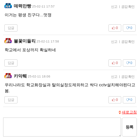
매력만빵
25-02-11 17:57
신고
|
공감 확인
이거는 평생 친구다...멋졍
답글
0
0
불꽃미들킥
25-02-11 17:58
신고
|
공감 확인
학교에서 포상까지 확실하네
답글
0
0
카악퉤
25-02-11 18:06
신고
|
공감 확인
우리나라도 학교화장실과 탈의실정도제외하고 싹다 cctv설치해야된다고
봄.
답글
0
0
새로고침
등록