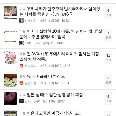
우리나라가 민주주의 법치국가라서 살아있
이슈
6
는 사람들 중 한명 - JunHanGiRi
댓글
진겟타원
Lv.70
조회 661
18:52
어머니 살해한 10대 아들, “미안하지 않냐” 질
이슈
7
문에…주변 경계하며 ‘침묵’
댓글
Earth
Lv.96
조회 925
18:46
전 AV여배우 우에하라 아이가 말하는 가장
계층
11
열심히 한 작품.
댓글
전자팔찌
Lv.93
조회 1699
18:45
유나 버블팝 다른 각도
연예
6
댓글
달섭지롱
Lv.94
조회 1496
18:38
일본 성 매수 심판 실명 공개 파장
이슈
6
댓글
입사
Lv.94
조회 1462
18:37
비온다고하면 계곡가지말라고..
이슈
21