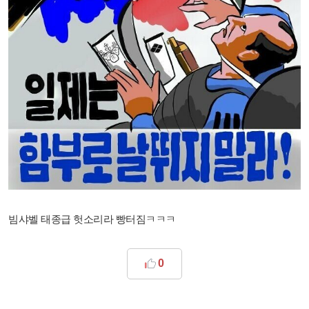
빔샤벨 태종급 헛소리라 빵터짐ㅋㅋㅋ
0