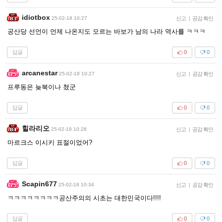
idiotbox
25-02-18 10:27
신고
|
공감 확인
공산당 선언이 언제 나온지도 모르는 바보가 남의 나라 역사를 ㅋㅋㅋ
답글
0
0
arcanestar
25-02-18 10:27
신고
|
공감 확인
프루동은 늦북이나 쳤군
답글
0
0
힐라리오
25-02-18 10:28
신고
|
공감 확인
마르크스 이시키 표절이었어?
답글
0
0
Scapin677
25-02-18 10:34
신고
|
공감 확인
ㅋㅋㅋㅋㅋㅋㅋㅋ공산주의의 시초는 대한민국이다!!!!
답글
0
0