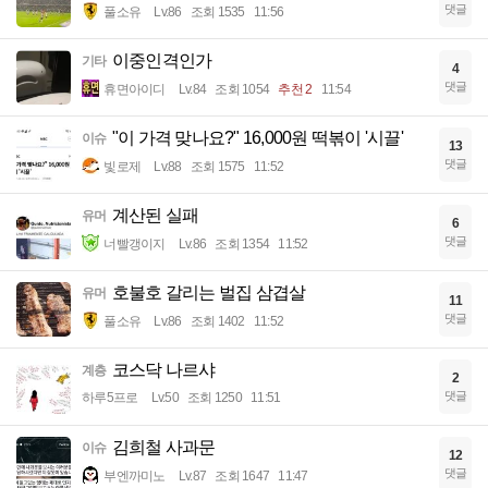
댓글
풀소유
Lv.86
조회 1535
11:56
이중인격인가
기타
4
댓글
휴면아이디
Lv.84
조회 1054
추천 2
11:54
"이 가격 맞나요?" 16,000원 떡볶이 '시끌'
이슈
13
댓글
빛로제
Lv.88
조회 1575
11:52
계산된 실패
유머
6
댓글
너빨갱이지
Lv.86
조회 1354
11:52
호불호 갈리는 벌집 삼겹살
유머
11
댓글
풀소유
Lv.86
조회 1402
11:52
코스닥 나르샤
계층
2
댓글
하루5프로
Lv.50
조회 1250
11:51
김희철 사과문
이슈
12
댓글
부엔까미노
Lv.87
조회 1647
11:47