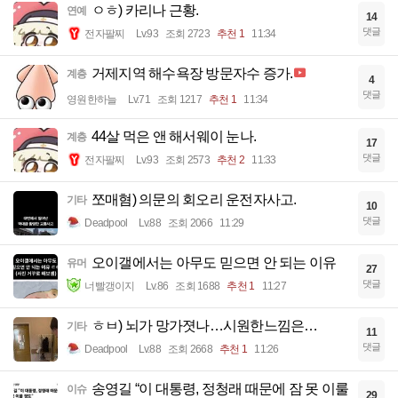
ㅇㅎ) 카리나 근황.
연예
14
댓글
전자팔찌
Lv.93
조회 2723
추천 1
11:34
거제지역 해수욕장 방문자수 증가.
계층
4
댓글
영원한하늘
Lv.71
조회 1217
추천 1
11:34
44살 먹은 앤 해서웨이 눈나.
계층
17
댓글
전자팔찌
Lv.93
조회 2573
추천 2
11:33
쪼매혐) 의문의 회오리 운전자사고.
기타
10
댓글
Deadpool
Lv.88
조회 2066
11:29
오이갤에서는 아무도 믿으면 안 되는 이유
유머
27
댓글
너빨갱이지
Lv.86
조회 1688
추천 1
11:27
ㅎㅂ) 뇌가 망가졋나…시원한느낌은…
기타
11
댓글
Deadpool
Lv.88
조회 2668
추천 1
11:26
송영길 “이 대통령, 정청래 때문에 잠 못 이룰
이슈
29