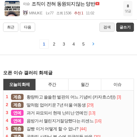
조직이 전혀 동원되지않는 양반
이슈
8
댓글
MINUKE
Lv.77
조회 1536
추천 1
11:02
최근
다음
검색
글쓰기
1
2
3
4
5
오픈 이슈 갤러리 화제글
오늘의 화제
주간
월간
이슈
1
계층
[3]
황량하고 쓸쓸한 벌판의 어느 기념비 (카자흐스탄)
2
계층
[29]
딸처럼 업어키운 7년 터울 여동생
3
연예
[13]
과거 파묘되서 현재 난리난 연예인
4
연예
[16]
음방가서 챌린지거절당했다는 리센느
5
계층
[44]
길빵 이거 어떻게 할 수 없나?
6
계층
[20]
곱창집 사장님 불 쇼에 외국인들 반응