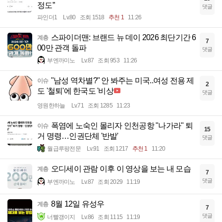
정도”
댓글
파인더1
Lv.80
조회 1518
추천 1
11:26
스파이더맨: 브랜드 뉴 데이 2026 최단기간 6
계층
7
00만 관객 돌파
댓글
부엔까미노
Lv.87
조회 953
11:26
"남성 역차별?" 안 봐주는 미국..여성 전용 제
이슈
2
도 '철퇴'에 한국도 '비상
댓글
영원한하늘
Lv.71
조회 1285
11:23
폭염에 노숙인 몰리자 인천공항 "나가라" 퇴
이슈
15
거 명령…인권단체 '반발'
댓글
월급루팡전문
Lv.91
조회 1217
추천 1
11:20
오디세이 관람 이후 이 영상을 보는 내 모습
계층
7
댓글
부엔까미노
Lv.87
조회 2029
11:19
8월 12일 유성우
계층
7
댓글
너빨갱이지
Lv.86
조회 1115
11:19