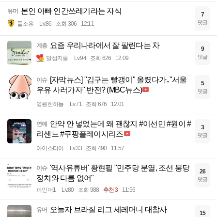
본인 아빠 인간쓰레기라는 자식
유머
7
댓글
풀소유
Lv.86
조회 306
12:11
요즘 우리나라에서 잘 팔린다는 차
계층
9
댓글
달섭지롱
Lv.94
조회 626
12:09
[자막뉴스] "김구는 빨갱이" 올렸다가.."서울
이슈
5
우유 사러가자" 반전? (MBC뉴스)
댓글
영원한하늘
Lv.71
조회 676
12:01
안약 안 넣었는데 왜 괜찮지 #이선민 #원이 #
연예
3
리센느 #쿠팡플레이시리즈
댓글
아이스티이
Lv.33
조회 490
11:57
'역사유튜버' 황현필 "민주당 분열, 조선 붕당
이슈
26
정치와 다름 없어"
댓글
파인더1
Lv.80
조회 988
추천 3
11:56
오늘자 브라질 리그 세레머니 대참사
유머
15