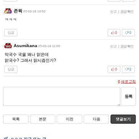
존윅
25-02-18 10:52
신고
|
공감 확인
ㅋㅋㅋ
답글
0
0
Asumikana
25-02-18 11:05
신고
|
공감 확인
막국수 국물 꽤나 맑은데
맑국수? 그래서 맑시즘인가?
답글
0
0
새로고침
등록
목록
본문
이전
다음
댓글보기