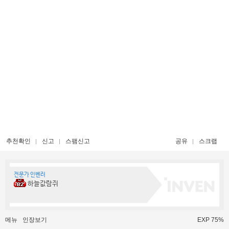
추천확인
신고
스팸신고
공유
스크랩
전문가 인벤러
하늘값람쥐
메뉴
인장보기
EXP 75%