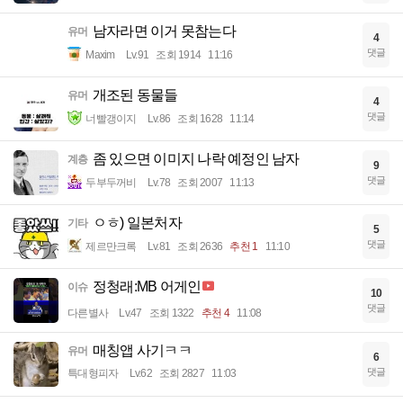
남자라면 이거 못참는다
유머
4
댓글
Maxim
Lv.91
조회 1914
11:16
개조된 동물들
유머
4
댓글
너빨갱이지
Lv.86
조회 1628
11:14
좀 있으면 이미지 나락 예정인 남자
계층
9
댓글
두부두꺼비
Lv.78
조회 2007
11:13
ㅇㅎ) 일본처자
기타
5
댓글
제르만크록
Lv.81
조회 2636
추천 1
11:10
정청래:MB 어게인
이슈
10
댓글
다른별사
Lv.47
조회 1322
추천 4
11:08
매칭앱 사기ㅋㅋ
유머
6
댓글
특대형피자
Lv.62
조회 2827
11:03