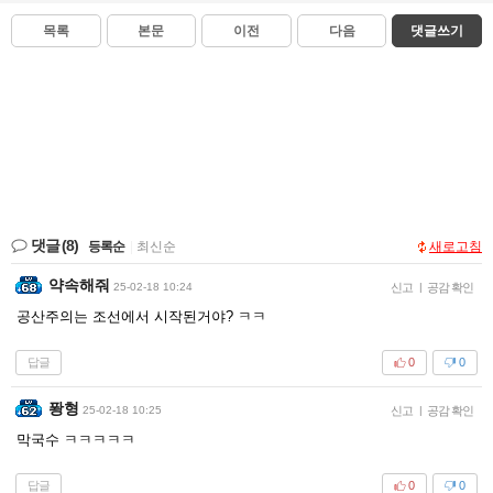
목록
본문
이전
다음
댓글쓰기
댓글
(8)
등록순
|
최신순
새로고침
약속해줘
25-02-18 10:24
신고
|
공감 확인
공산주의는 조선에서 시작된거야? ㅋㅋ
답글
0
0
퐝형
25-02-18 10:25
신고
|
공감 확인
막국수 ㅋㅋㅋㅋㅋ
답글
0
0