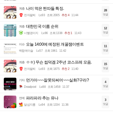
나이 먹은 찐따들 특징.
계층
28
댓글
전자팔찌
Lv.93
조회 2005
추천 4
11:44
대한민국 이름 순위
계층
12
댓글
너빨갱이지
Lv.86
조회 1338
추천 1
11:43
오늘 14:00에 예정된 개꿀잼이벤트
이슈
11
댓글
백합에이슬
Lv.57
조회 1961
11:42
ㅇㅎ) 무슨 씹덕겜 2주년 코스프레 모음.
계층
15
댓글
전자팔찌
Lv.93
조회 1875
추천 2
11:40
먼가아~~~잘못되써어~~~실화?구라?
기타
4
댓글
Deadpool
Lv.88
조회 1458
11:37
파라파라 추는 유나
연예
3
댓글
달섭지롱
Lv.94
조회 1334
11:36