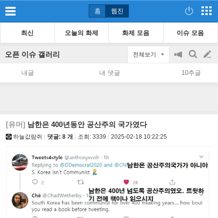
홈
웹진
최신
오늘의 화제
화제 모음
이슈 모음
오픈 이슈 갤러리
전체보기
공
검
글
지
색
내글
내 댓글
10추글
on/off
쓰
기
[유머]
남한은 400년동안 공산주의 국가였다
하늘값람쥐
댓글: 8 개
조회:
3339
2025-02-18 10:22:25