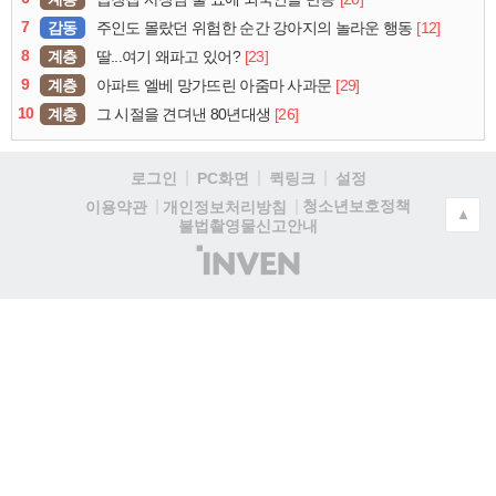
7
감동
[12]
주인도 몰랐던 위험한 순간 강아지의 놀라운 행동
8
계층
[23]
딸...여기 왜파고 있어?
9
계층
[29]
아파트 엘베 망가뜨린 아줌마 사과문
10
계층
[26]
그 시절을 견뎌낸 80년대생
로그인
PC화면
퀵링크
설정
청소년보호정책
이용약관
개인정보처리방침
▲
불법촬영물신고안내
(주)
인
벤