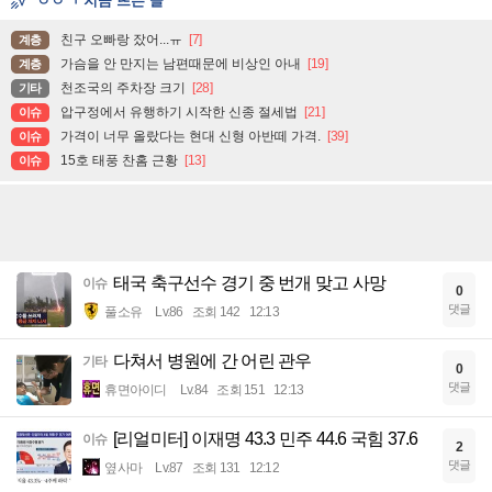
ㅇㅇㄱ 지금 뜨는 글
친구 오빠랑 잤어...ㅠ
[7]
계층
가슴을 안 만지는 남편때문에 비상인 아내
[19]
계층
천조국의 주차장 크기
[28]
기타
압구정에서 유행하기 시작한 신종 절세법
[21]
이슈
가격이 너무 올랐다는 현대 신형 아반떼 가격.
[39]
이슈
15호 태풍 찬홈 근황
[13]
이슈
태국 축구선수 경기 중 번개 맞고 사망
이슈
0
댓글
풀소유
Lv.86
조회 142
12:13
다쳐서 병원에 간 어린 관우
기타
0
댓글
휴면아이디
Lv.84
조회 151
12:13
[리얼미터] 이재명 43.3 민주 44.6 국힘 37.6
이슈
2
댓글
옆사마
Lv.87
조회 131
12:12